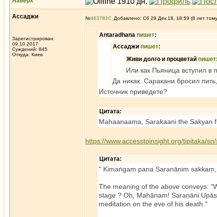
Наверх
Ассаджи
№
463782
Добавлено: Сб 29 Дек 18, 18:59 (8 лет том
Antaradhana
пишет
:
Зарегистрирован:
09.10.2017
Ассаджи
пишет
:
Суждений: 845
Откуда: Киев
Живи долго и процветай
пишет
Или как Пьяница вступил в п
Да никак. Саракани бросил пить,
Источник приведете?
Цитата:
Mahaanaama, Sarakaani the Sakyan fulfi
https://www.accesstoinsight.org/tipitaka/s
Цитата:
" Kimaṅgaṃ pana Saranāṇiṃ sakkaṃ, S
The meaning of the above conveys: "W
stage ? Oh, Mahānam! Saraṇāni Upāsak
meditation on the eve of his death."