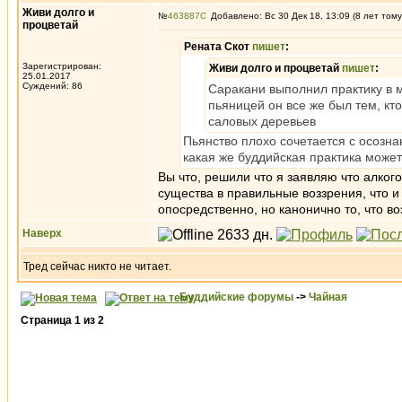
Живи долго и
№
463887
Добавлено: Вс 30 Дек 18, 13:09 (8 лет тому
процветай
Рената Скот
пишет
:
Зарегистрирован:
Живи долго и процветай
пишет
:
25.01.2017
Суждений: 86
Саракани выполнил практику в м
пьяницей он все же был тем, кт
саловых деревьев
Пьянство плохо сочетается с осозна
какая же буддийская практика может
Вы что, решили что я заявляю что алког
существа в правильные воззрения, что и
опосредственно, но канонично то, что во
Наверх
Тред сейчас никто не читает.
Буддийские форумы
->
Чайная
Страница
1
из
2