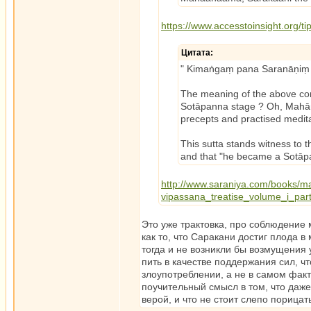
https://www.accesstoinsight.org/t
Цитата:
" Kimaṅgaṃ pana Saranāṇiṃ s
The meaning of the above con
Sotāpanna stage ? Oh, Mahān
precepts and practised medita
This sutta stands witness to th
and that "he became a Sotāpan
http://www.saraniya.com/books/
vipassana_treatise_volume_i_par
Это уже трактовка, про соблюдение
как то, что Саракани достиг плода в
тогда и не возникли бы возмущения
пить в качестве поддержания сил, чт
злоупотреблении, а не в самом факт
поучительный смысл в том, что даж
верой, и что не стоит слепо порицат