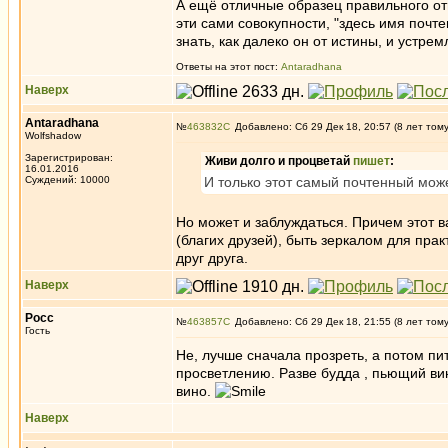
А ещё отличные образец правильного отн
эти сами совокупности, "здесь имя почт
знать, как далеко он от истины, и устре
Ответы на этот пост:
Antaradhana
Наверх
Antaradhana
№
463832
Добавлено: Сб 29 Дек 18, 20:57 (8 лет том
Wolfshadow
Зарегистрирован:
Живи долго и процветай
пишет
:
16.01.2016
Суждений: 10000
И только этот самый почтенный може
Но может и заблуждаться. Причем этот в
(благих друзей), быть зеркалом для пра
друг друга.
Наверх
Росс
№
463857
Добавлено: Сб 29 Дек 18, 21:55 (8 лет том
Гость
Не, лучше сначала прозреть, а потом пи
просветлению. Разве будда , пьющий вин
вино.
Наверх