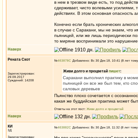
в нем в трезвом виде есть, то под дейст
сдерживает, чисто волевыми усилиями, т
действиях. В этом основная опасность а
Конечно если брать хронических алкогол
в случае с Саракани, мы не знаем, что 
пьяницей, или же лишь периодически поз
то миряне воспринимали это нарушение 
Наверх
Рената Скот
№
463878
Добавлено: Вс 30 Дек 18, 10:41 (8 лет тому
Живи долго и процветай
пишет
:
Зарегистрирован:
29.09.2017
Саракани выполнил практику в момен
Суждений: 14208
пьяницей он все же был тем, кто спо
саловых деревьев
Пьянство плохо сочетается с осознаннос
какая же буддийская практика может бы
Ответы на этот пост:
Живи долго и процветай
Наверх
КИ
№
463882
Добавлено: Вс 30 Дек 18, 11:32 (8 лет тому
3Д
Зарегистрирован:
Ни про какие "осознанности" речи в пра