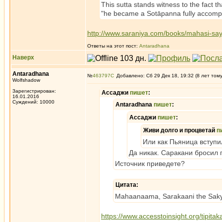
This sutta stands witness to the fact th
"he became a Sotāpanna fully accompli
http://www.saraniya.com/books/mahasi-sa
Ответы на этот пост:
Antaradhana
Наверх
Antaradhana
№
463797
Добавлено: Сб 29 Дек 18, 19:32 (8 лет том
Wolfshadow
Зарегистрирован:
Ассаджи
пишет
:
16.01.2016
Суждений: 10000
Antaradhana
пишет
:
Ассаджи
пишет
:
Живи долго и процветай
п
Или как Пьяница вступил
Да никак. Саракани бросил п
Источник приведете?
Цитата:
Mahaanaama, Sarakaani the Sakyan 
https://www.accesstoinsight.org/tipita