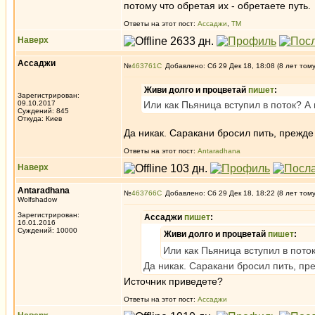
потому что обретая их - обретаете путь.
Ответы на этот пост:
Ассаджи
,
ТМ
Наверх
Ассаджи
№
463761
Добавлено: Сб 29 Дек 18, 18:08 (8 лет том
Живи долго и процветай
пишет
:
Зарегистрирован:
09.10.2017
Или как Пьяница вступил в поток? А 
Суждений: 845
Откуда: Киев
Да никак. Саракани бросил пить, прежде 
Ответы на этот пост:
Antaradhana
Наверх
Antaradhana
№
463766
Добавлено: Сб 29 Дек 18, 18:22 (8 лет том
Wolfshadow
Зарегистрирован:
Ассаджи
пишет
:
16.01.2016
Суждений: 10000
Живи долго и процветай
пишет
:
Или как Пьяница вступил в поток
Да никак. Саракани бросил пить, пре
Источник приведете?
Ответы на этот пост:
Ассаджи