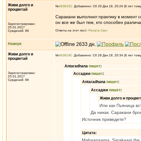
Живи долго и
№
463815
Добавлено: Сб 29 Дек 18, 20:24 (8 лет том
процветай
Саракани выполнил практику в момент с
он все же был тем, кто способен различ
Зарегистрирован:
25.01.2017
Ответы на этот пост:
Рената Скот
Суждений: 86
Наверх
Живи долго и
№
463819
Добавлено: Сб 29 Дек 18, 20:34 (8 лет том
процветай
Antaradhana
пишет
:
Зарегистрирован:
Ассаджи
пишет
:
25.01.2017
Суждений: 86
Antaradhana
пишет
:
Ассаджи
пишет
:
Живи долго и процве
Или как Пьяница вст
Да никак. Саракани брос
Источник приведете?
Цитата:
Mahaanaama, Sarakaani the Sak