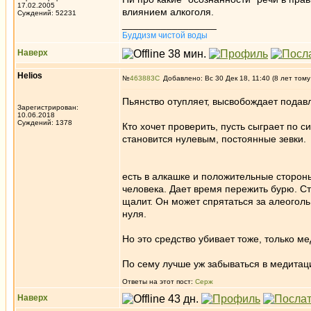
17.02.2005
влиянием алкоголя.
Суждений: 52231
_________________
Буддизм чистой воды
Наверх
Helios
№
463883
Добавлено: Вс 30 Дек 18, 11:40 (8 лет тому
Пьянство отупляет, высвобождает подав
Зарегистрирован:
10.06.2018
Суждений: 1378
Кто хочет проверить, пусть сыграет по с
становится нулевым, постоянные зевки.
есть в алкашке и положительные стороны
человека. Дает время пережить бурю. Стр
щалит. Он может спрятаться за алеоголь 
нуля.
Но это средство убивает тоже, только м
По сему лучше уж забываться в медитац
Ответы на этот пост:
Серж
Наверх