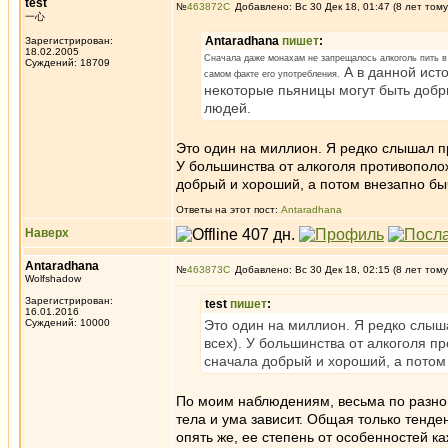
test
№
463872
Добавлено: Вс 30 Дек 18, 01:47 (8 лет тому
一心
Antaradhana
пишет
:
Зарегистрирован:
18.02.2005
Сначала даже монахам не запрещалось алкоголь пить в к
Суждений: 18709
А в данной исто
самом факте его употребления.
некоторые пьяницы могут быть добр
людей.
Это один на миллион. Я редко слышал пр
У большинства от алкоголя противополож
добрый и хороший, а потом внезапно быч
Ответы на этот пост:
Antaradhana
Наверх
Antaradhana
№
463873
Добавлено: Вс 30 Дек 18, 02:15 (8 лет тому
Wolfshadow
Зарегистрирован:
test
пишет
:
16.01.2016
Суждений: 10000
Это один на миллион. Я редко слыша
всех). У большинства от алкоголя п
сначала добрый и хороший, а потом 
По моим наблюдениям, весьма по разном
тела и ума зависит. Общая только тенде
опять же, ее степень от особенностей ка