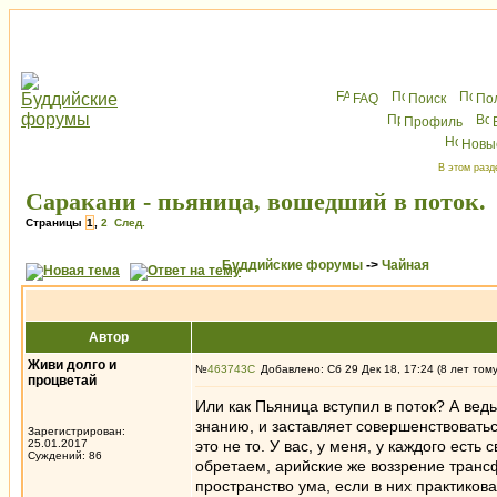
FAQ
Поиск
По
Профиль
Новы
В этом разд
Саракани - пьяница, вошедший в поток.
Страницы
1
,
2
След.
Буддийские форумы
->
Чайная
Автор
Живи долго и
№
463743
Добавлено: Сб 29 Дек 18, 17:24 (8 лет том
процветай
Или как Пьяница вступил в поток? А вед
знанию, и заставляет совершенствоватьс
Зарегистрирован:
25.01.2017
это не то. У вас, у меня, у каждого ест
Суждений: 86
обретаем, арийские же воззрение тран
пространство ума, если в них практиков