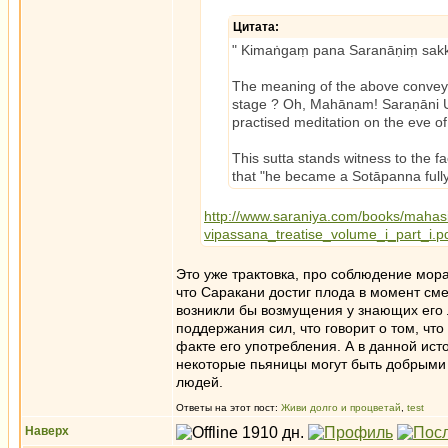
Цитата:
" Kimaṅgaṃ pana Saranāṇiṃ sakka
The meaning of the above conveys
stage ? Oh, Mahānam! Saraṇāni Up
practised meditation on the eve of
This sutta stands witness to the fa
that "he became a Sotāpanna fully
http://www.saraniya.com/books/maha
vipassana_treatise_volume_i_part_i.
Это уже трактовка, про соблюдение мора
что Саракани достиг плода в момент смер
возникли бы возмущения у знающих его 
поддержания сил, что говорит о том, что
факте его употребления. А в данной ист
некоторые пьяницы могут быть добрыми 
людей.
Ответы на этот пост:
Живи долго и процветай
,
test
Наверх