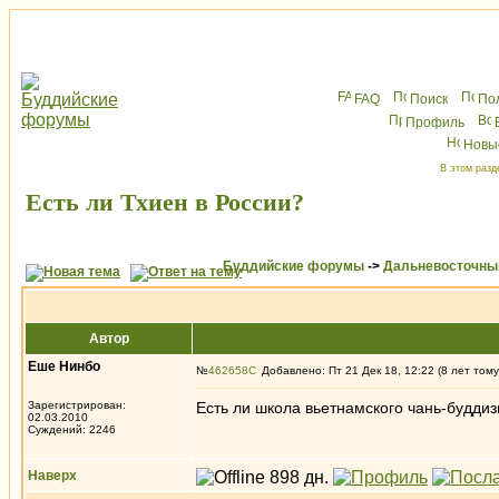
FAQ
Поиск
По
Профиль
Новы
В этом разд
Есть ли Тхиен в России?
Буддийские форумы
->
Дальневосточны
Автор
Еше Нинбо
№
462658
Добавлено: Пт 21 Дек 18, 12:22 (8 лет тому
Зарегистрирован:
Есть ли школа вьетнамского чань-будди
02.03.2010
Суждений: 2246
Наверх