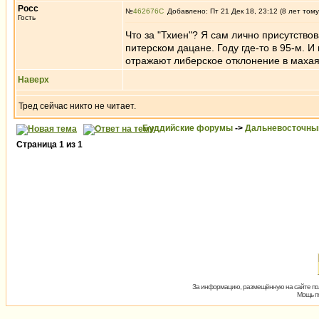
Росс
№
462676
Добавлено: Пт 21 Дек 18, 23:12 (8 лет тому
Гость
Что за "Тхиен"? Я сам лично присутство
питерском дацане. Году где-то в 95-м. И
отражают либерское отклонение в махая
Наверх
Тред сейчас никто не читает.
Буддийские форумы
->
Дальневосточны
Страница
1
из
1
За информацию, размещённую на сайте пол
Мощь пх