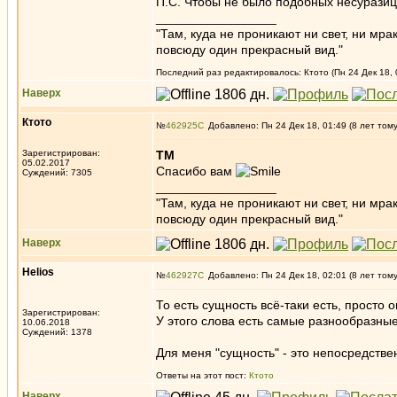
П.С. Чтобы не было подобных несуразиц
_________________
"Там, куда не проникают ни свет, ни мрак
повсюду один прекрасный вид."
Последний раз редактировалось: Ктото (Пн 24 Дек 18, 
Наверх
Ктото
№
462925
Добавлено: Пн 24 Дек 18, 01:49 (8 лет том
Зарегистрирован:
ТМ
05.02.2017
Спасибо вам
Суждений: 7305
_________________
"Там, куда не проникают ни свет, ни мрак
повсюду один прекрасный вид."
Наверх
Helios
№
462927
Добавлено: Пн 24 Дек 18, 02:01 (8 лет том
То есть сущность всё-таки есть, просто о
Зарегистрирован:
У этого слова есть самые разнообразные 
10.06.2018
Суждений: 1378
Для меня "сущность" - это непосредстве
Ответы на этот пост:
Ктото
Наверх