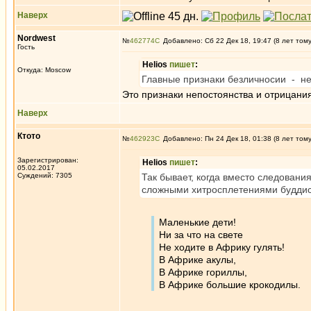
Наверх
Nordwest
№
462774
Добавлено: Сб 22 Дек 18, 19:47 (8 лет том
Гость
Helios
пишет
:
Откуда: Moscow
Главные признаки безличносии - не
Это признаки непостоянства и отрицани
Наверх
Ктото
№
462923
Добавлено: Пн 24 Дек 18, 01:38 (8 лет том
Зарегистрирован:
Helios
пишет
:
05.02.2017
Суждений: 7305
Так бывает, когда вместо следовани
сложными хитросплетениями будди
Маленькие дети!
Ни за что на свете
Не ходите в Африку гулять!
В Африке акулы,
В Африке гориллы,
В Африке большие крокодилы.