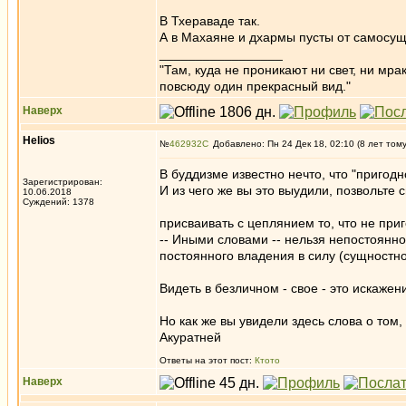
В Тхераваде так.
А в Махаяне и дхармы пусты от самосущ
_________________
"Там, куда не проникают ни свет, ни мрак
повсюду один прекрасный вид."
Наверх
Helios
№
462932
Добавлено: Пн 24 Дек 18, 02:10 (8 лет том
В буддизме известно нечто, что "пригод
Зарегистрирован:
И из чего же вы это выудили, позвольте 
10.06.2018
Суждений: 1378
присваивать с цеплянием то, что не при
-- Иными словами -- нельзя непостоянное
постоянного владения в силу (сущностн
Видеть в безличном - свое - это искажен
Но как же вы увидели здесь слова о том
Акуратней
Ответы на этот пост:
Ктото
Наверх