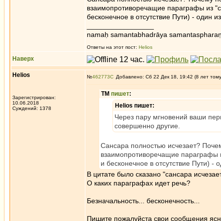
взаимопротиворечащие параграфы из "су
бесконечное в отсутствие Пути) - один из
_________________
namaḥ samantabhadrāya samantaspharaṇ
Ответы на этот пост:
Helios
Наверх
Helios
№
462773
Добавлено: Сб 22 Дек 18, 19:42 (8 лет том
ТМ
пишет
:
Зарегистрирован:
10.06.2018
Helios пишет:
Суждений: 1378
Через пару мгновений ваши пер
совершенно другие.
Сансара полностью исчезает? Почем
взаимопротиворечащие параграфы из
и бесконечное в отсутствие Пути) - о
В цитате было сказано "сансара исчезае
О каких параграфах идет речь?
Безначальность... бесконечность...
Пишите пожалуйста свои сообщения ясн