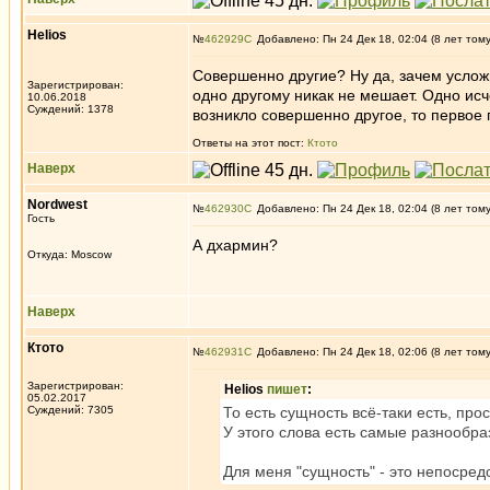
Helios
№
462929
Добавлено: Пн 24 Дек 18, 02:04 (8 лет том
Совершенно другие? Ну да, зачем услож
Зарегистрирован:
одно другому никак не мешает. Одно исче
10.06.2018
Суждений: 1378
возникло совершенно другое, то первое
Ответы на этот пост:
Ктото
Наверх
Nordwest
№
462930
Добавлено: Пн 24 Дек 18, 02:04 (8 лет том
Гость
А дхармин?
Откуда: Moscow
Наверх
Ктото
№
462931
Добавлено: Пн 24 Дек 18, 02:06 (8 лет том
Зарегистрирован:
Helios
пишет
:
05.02.2017
Суждений: 7305
То есть сущность всё-таки есть, прос
У этого слова есть самые разнообраз
Для меня "сущность" - это непосред