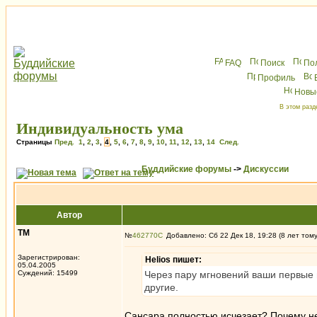
FAQ
Поиск
По
Профиль
Новы
В этом разд
Индивидуальность ума
Страницы
Пред.
1
,
2
,
3
,
4
,
5
,
6
,
7
,
8
,
9
,
10
,
11
,
12
,
13
,
14
След.
Буддийские форумы
->
Дискуссии
Автор
ТМ
№
462770
Добавлено: Сб 22 Дек 18, 19:28 (8 лет том
Зарегистрирован:
Helios пишет:
05.04.2005
Суждений: 15499
Через пару мгновений ваши первые 
другие.
Сансара полностью исчезает? Почему не