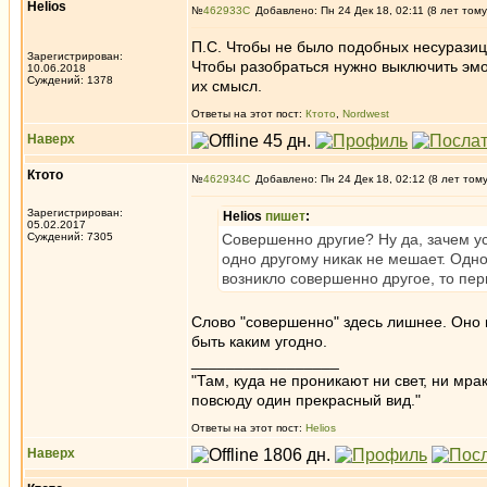
Helios
№
462933
Добавлено: Пн 24 Дек 18, 02:11 (8 лет тому
П.С. Чтобы не было подобных несуразиц
Зарегистрирован:
Чтобы разобраться нужно выключить эмо
10.06.2018
Суждений: 1378
их смысл.
Ответы на этот пост:
Ктото
,
Nordwest
Наверх
Ктото
№
462934
Добавлено: Пн 24 Дек 18, 02:12 (8 лет том
Зарегистрирован:
Helios
пишет
:
05.02.2017
Суждений: 7305
Совершенно другие? Ну да, зачем у
одно другому никак не мешает. Одно 
возникло совершенно другое, то пе
Слово "совершенно" здесь лишнее. Оно по
быть каким угодно.
_________________
"Там, куда не проникают ни свет, ни мрак
повсюду один прекрасный вид."
Ответы на этот пост:
Helios
Наверх