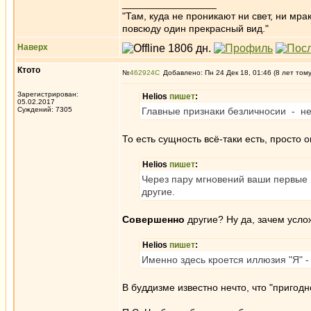
_________________
"Там, куда не проникают ни свет, ни мрак
повсюду один прекрасный вид."
Наверх
Ктото
№
462924
Добавлено: Пн 24 Дек 18, 01:46 (8 лет том
Зарегистрирован:
Helios
пишет
:
05.02.2017
Суждений: 7305
Главные признаки безличносии - не
То есть сущность всё-таки есть, просто 
Helios
пишет
:
Через пару мгновений ваши первые 
другие.
Совершенно
другие? Ну да, зачем усло
Helios
пишет
:
Именно здесь кроется иллюзия "Я" -
В буддизме известно нечто, что "пригод