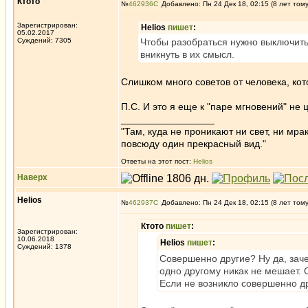
Ктото
№
462936
Добавлено: Пн 24 Дек 18, 02:15 (8 лет том
Зарегистрирован:
Helios
пишет
:
05.02.2017
Суждений: 7305
Чтобы разобраться нужно выключить
вникнуть в их смысл.
Слишком много советов от человека, ко
П.С. И это я еще к "паре мгновений" не
_________________
"Там, куда не проникают ни свет, ни мрак
повсюду один прекрасный вид."
Ответы на этот пост:
Helios
Наверх
Helios
№
462937
Добавлено: Пн 24 Дек 18, 02:15 (8 лет том
Ктото
пишет
:
Зарегистрирован:
10.06.2018
Helios
пишет
:
Суждений: 1378
Совершенно другие? Ну да, зач
одно другому никак не мешает. О
Если не возникло совершенно др