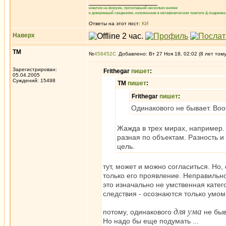
_________________
новичок на форуме, прочитавший несколько книжек
и доверяющий сведениям, изложенным в метафизическом трактате Д.Андреева 
Ответы на этот пост:
КИ
Наверх
ТМ
№
458452
Добавлено: Вт 27 Ноя 18, 02:02 (8 лет том
Зарегистрирован:
Frithegar
пишет
:
05.04.2005
Суждений: 15498
ТМ
пишет
:
Frithegar
пишет
:
Одинакового не бывает. Во
Жажда в трех мирах, например. 
разная по объектам. Разность и
цель.
тут, может и можно согласиться. Но,
только его проявление. Неправильно
это изначально не умственная катег
следствия - осознаются только умом
для ума
потому, одинакового
не быв
Но надо бы еще подумать ...