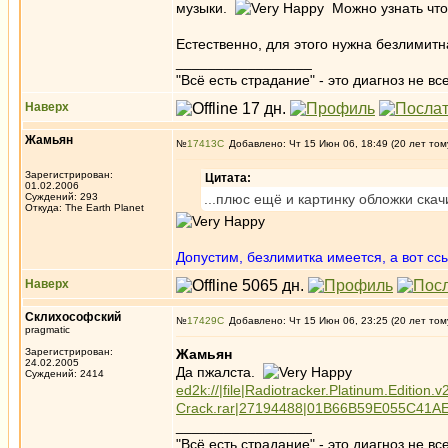
музыки.
Можно узнать что
Естественно, для этого нужна безлимитн
_________________
"Всё есть страдание" - это диагноз не вс
Наверх
Жамьян
№
17413
Добавлено: Чт 15 Июн 06, 18:49 (20 лет том
Зарегистрирован:
Цитата:
01.02.2006
Суждений: 293
...плюс ещё и картинку обложки ска
Откуда: The Earth Planet
Допустим, безлимитка имеется, а вот сс
Наверх
Склихософский
№
17429
Добавлено: Чт 15 Июн 06, 23:25 (20 лет том
pragmatic
Зарегистрирован:
Жамьян
24.02.2005
Да пжалста.
Суждений: 2414
ed2k://|file|Radiotracker.Platinum.Edition.v
Crack.rar|27194488|01B66B59E055C41A
_________________
"Всё есть страдание" - это диагноз не вс