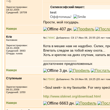
一心
Склихософский пишет:
Зарегистрирован:
18.02.2005
test
Суждений: 18709
Оффтопишь!
Прости, мой государь.
Наверх
Krie
№
17494
Добавлено: Сб 17 Июн 06, 20:55 (20 лет том
баловник
Зарегистрирован:
Кота в мешке нам не надобно. Склих, про
18.01.2006
Влетать следом за тобой кому охота...
Суждений: 3693
Откуда: russia
Хоть и креплю на днях спутник, хапать 
_________________
достаточнее предположенных
Наверх
Ступеньки
№
17593
Добавлено: Пн 19 Июн 06, 19:25 (20 лет том
Зарегистрирован:
~Soul seek~ is my favourite. For very specifi
06.01.2006
Суждений: 1050
http://www.slsknet.org/download.html
Наверх