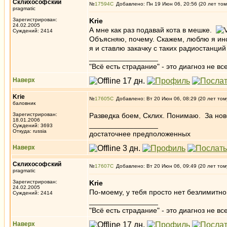
Склихософский
№
17594
Добавлено: Пн 19 Июн 06, 20:56 (20 лет том
pragmatic
Зарегистрирован:
Krie
24.02.2005
А мне как раз подавай кота в мешке.
Суждений: 2414
Объясняю, почему. Скажем, люблю я инст
я и ставлю закачку с таких радиостанций
_________________
"Всё есть страдание" - это диагноз не вс
Наверх
Krie
№
17605
Добавлено: Вт 20 Июн 06, 08:29 (20 лет том
баловник
Зарегистрирован:
Разведка боем, Склих. Понимаю. За нов
18.01.2006
_________________
Суждений: 3693
Откуда: russia
достаточнее предположенных
Наверх
Склихософский
№
17607
Добавлено: Вт 20 Июн 06, 09:49 (20 лет том
pragmatic
Зарегистрирован:
Krie
24.02.2005
По-моему, у тебя просто нет безлимитно
Суждений: 2414
_________________
"Всё есть страдание" - это диагноз не вс
Наверх