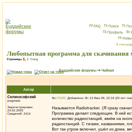
FAQ
Поиск
По
Профиль
Новы
В этом разд
Любопытная программа для скачивания
Страницы
1
,
2
След.
Буддийские форумы
->
Чайная
Автор
Склихософский
№
17315
Добавлено: Вт 13 Июн 06, 22:16 (20 лет том
pragmatic
Зарегистрирован:
Называется Radiotracker. (Я сразу скачал
24.02.2005
Программа делает следующее. В ней ест
Суждений: 2414
количество радиостанций, жмём на кнопк
радиостанций. С тэгами, названиями, пл
Вот так утром включил, ушёл из дома, ве