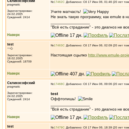
Склихософский
№
17462
Добавлено: Сб 17 Июн 06, 01:46 (20 лет том
pragmatic
Зарегистрирован:
Учите матчасть!
24.02.2005
Не знать такую программу, как emule в
Суждений: 2414
_________________
"Всё есть страдание" - это диагноз не вс
Наверх
test
№
17463
Добавлено: Сб 17 Июн 06, 02:09 (20 лет том
一心
Настоящая сцылко
http://www.emule-proje
Зарегистрирован:
18.02.2005
Суждений: 18709
Наверх
Склихософский
№
17468
Добавлено: Сб 17 Июн 06, 09:06 (20 лет том
pragmatic
Зарегистрирован:
test
24.02.2005
Оффтопишь!
Суждений: 2414
_________________
"Всё есть страдание" - это диагноз не вс
Наверх
test
№
17479
Добавлено: Сб 17 Июн 06, 18:39 (20 лет том