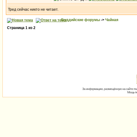
Тред сейчас никто не читает.
Буддийские форумы
->
Чайная
Страница
1
из
2
За информацию, размещённую на сайте пол
Мощь пх