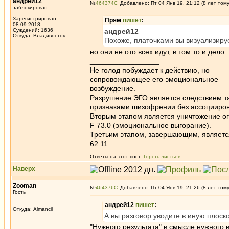
андрей12
№
464374
Добавлено: Пт 04 Янв 19, 21:12 (8 лет том
заблокирован
Зарегистрирован:
Прям
пишет
:
08.09.2018
Суждений: 1636
андрей12
Откуда: Владивосток
Похоже, платочками вы визуализир
но они не ото всех идут, в том то и дело
_________________
Не голод побуждает к действию, но
сопровождающее его эмоциональное
возбуждение.
Разрушение ЭГО является следствием та
признаками шизофрении без ассоцииров
Вторым этапом является уничтожение ог
F 73.0 (эмоциональное выгорание).
Третьим этапом, завершающим, является 
62.11
Ответы на этот пост:
Горсть листьев
Наверх
Zooman
№
464376
Добавлено: Пт 04 Янв 19, 21:26 (8 лет том
Гость
андрей12
пишет
:
Откуда: Almancil
А вы разговор уводите в иную плоск
"Нужного результата" в смысле нужного 