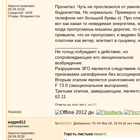
Зарегистрирован:
Прочитал. Чуть не прослезился от умил
08.09.2018
бодхичиттва. Но нормально. Примерно эт
Суждений: 1636
Откуда: Владивосток
телефоне нет большой буквы х). Про пла
вот как какая то невидимая энергетика, 
когда пропускаешь машины дорогие, то о
привыкли, что их пропускают, и видимо б
платочки как ветер, влетают в сушумну, 
_________________
Не голод побуждает к действию, но
сопровождающее его эмоциональное
возбуждение.
Разрушение ЭГО является следствием та
признаками шизофрении без ассоцииров
Вторым этапом является уничтожение ог
F 73.0 (эмоциональное выгорание).
Третьим этапом, завершающим, является 
62.11
Ответы на этот пост:
миг37
Наверх
андрей12
№
464331
Добавлено: Пт 04 Янв 19, 16:34 (8 лет том
заблокирован
Зарегистрирован:
Горсть листьев
пишет
:
08.09.2018
Суждений: 1636