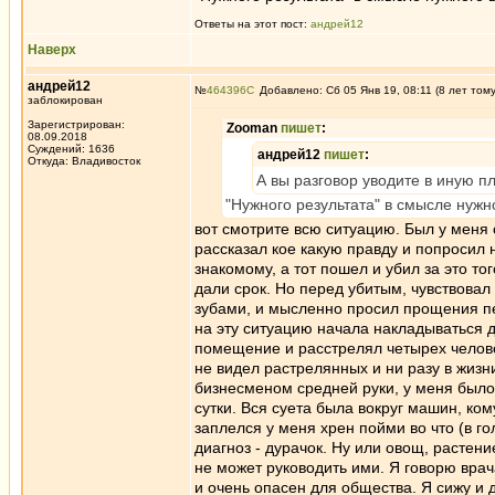
Ответы на этот пост:
андрей12
Наверх
андрей12
№
464396
Добавлено: Сб 05 Янв 19, 08:11 (8 лет том
заблокирован
Зарегистрирован:
Zooman
пишет
:
08.09.2018
Суждений: 1636
андрей12
пишет
:
Откуда: Владивосток
А вы разговор уводите в иную п
"Нужного результата" в смысле нужн
вот смотрите всю ситуацию. Был у меня с
рассказал кое какую правду и попросил 
знакомому, а тот пошел и убил за это то
дали срок. Но перед убитым, чувствовал 
зубами, и мысленно просил прощения пер
на эту ситуацию начала накладываться др
помещение и расстрелял четырех человек
не видел растрелянных и ни разу в жизни
бизнесменом средней руки, у меня было
сутки. Вся суета была вокруг машин, кому
заплелся у меня хрен пойми во что (в го
диагноз - дурачок. Ну или овощ, растени
не может руководить ими. Я говорю врача
и очень опасен для общества. Я сижу и д