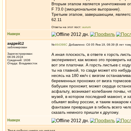
Вторым этапом является уничтожение ог
F 73.0 (эмоциональное выгорание).
Третьим этапом, завершающим, является 
62.11
Ответы на этот пост:
aurum
Наверх
андрей12
№
464398
Добавлено: Сб 05 Янв 19, 08:39 (8 лет том
заблокирован
Зарегистрирован:
А иная плоскость, в ответе к горсть лис
08.09.2018
эксперимент, как можно это проверить на
Суждений: 1636
Откуда: Владивосток
вот эти платочки. А горсть листьев с х
ты на главной, то сзади может кто нибудь
несясь на 180 км/ч с визгом останавлив
беременных прохожих от визга тормозов, 
бабушек прохожит, может сердце останови
асфальту, возникает колебание почвы, чт
музей, в котором последний мамонт, и х
обьявят войну россии, и таким макаром 
фантазии превращая в гибель всего челов
сказать немного пришли к другому.
Наверх