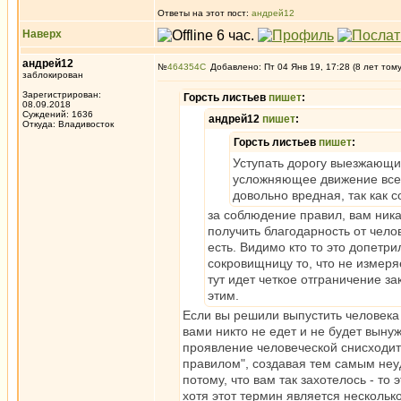
Ответы на этот пост:
андрей12
Наверх
андрей12
№
464354
Добавлено: Пт 04 Янв 19, 17:28 (8 лет том
заблокирован
Зарегистрирован:
Горсть листьев
пишет
:
08.09.2018
Суждений: 1636
андрей12
пишет
:
Откуда: Владивосток
Горсть листьев
пишет
:
Уступать дорогу выезжающим
усложняющее движение всем.
довольно вредная, так как 
за соблюдение правил, вам ника
получить благодарность от чело
есть. Видимо кто то это допетри
сокровищницу то, что не измеря
тут идет четкое отграничение з
этим.
Если вы решили выпустить человека 
вами никто не едет и не будет вынуж
проявление человеческой снисходит
правилом", создавая тем самым неу
потому, что вам так захотелось - то
хотя этот термин является нескольк