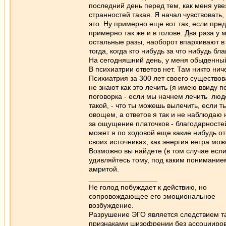
последний день перед тем, как меня увез
странностей такая. Я начал чувствовать,
это. Ну примерно еще вот так, если пред
примерно так же и в голове. Два раза у 
остальные разы, наоборот впархивают в 
тогда, когда кто нибудь за что нибудь бл
На сегодняшний день, у меня обыденный в
В психиатрии ответов нет. Там никто нич
Психиатрия за 300 лет своего существов
не знают как это лечить (я имею ввиду п
поговорка - если мы начнем лечить людей
такой, - что ты можешь вылечить, если т
овощем, а ответов я так и не наблюдаю н
за ощущение платочков - благодарностей
может я по ходовой еще какие нибудь от
своих источниках, как энергия ветра мож
Возможно вы найдете (в том случае если
удивляйтесь тому, под каким пониманием 
амритой.
_________________
Не голод побуждает к действию, но
сопровождающее его эмоциональное
возбуждение.
Разрушение ЭГО является следствием та
признаками шизофрении без ассоцииров