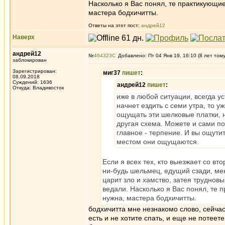
Насколько я Вас понял, те практикующие
мастера бодхичитты.
Ответы на этот пост:
андрей12
Наверх
андрей12
№
464323
Добавлено: Пт 04 Янв 19, 16:10 (8 лет том
заблокирован
Зарегистрирован:
миг37
пишет
:
08.09.2018
Суждений: 1636
андрей12
пишет
:
Откуда: Владивосток
иже в любой ситуации, всегда ус
начнет ездить с семи утра, то у
ощущать эти шелковые платки, но
другая схема. Можете и сами по
главное - терпение. И вы ощутит
местом они ощущаются.
Если я всех тех, кто выезжает со вт
ни-будь шельмец, едущий сзади, мен
царит зло и хамство, затея труднов
ведали. Насколько я Вас понял, те 
нужна, мастера бодхичитты.
бодхичитта мне незнакомо слово, сейчас
есть и не хотите спать, и еще не потеет