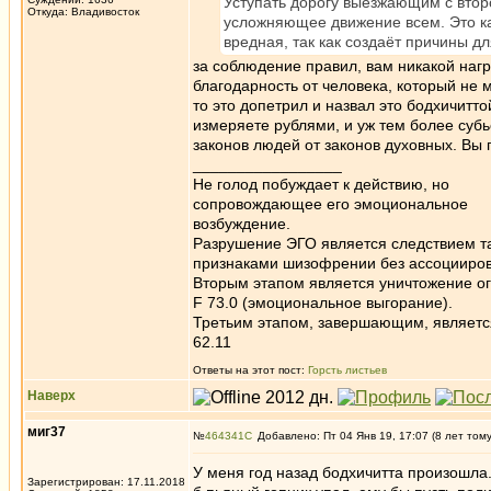
Уступать дорогу выезжающим с второ
Откуда: Владивосток
усложняющее движение всем. Это как
вредная, так как создаёт причины д
за соблюдение правил, вам никакой нагр
благодарность от человека, который не м
то это допетрил и назвал это бодхичитто
измеряете рублями, и уж тем более субь
законов людей от законов духовных. Вы
_________________
Не голод побуждает к действию, но
сопровождающее его эмоциональное
возбуждение.
Разрушение ЭГО является следствием та
признаками шизофрении без ассоцииров
Вторым этапом является уничтожение ог
F 73.0 (эмоциональное выгорание).
Третьим этапом, завершающим, является 
62.11
Ответы на этот пост:
Горсть листьев
Наверх
миг37
№
464341
Добавлено: Пт 04 Янв 19, 17:07 (8 лет том
У меня год назад бодхичитта произошла. 
Зарегистрирован: 17.11.2018