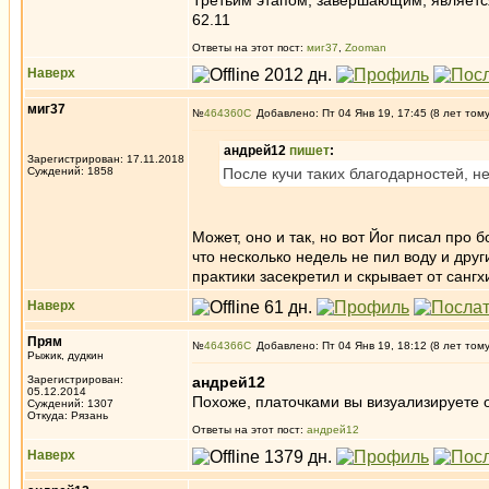
Третьим этапом, завершающим, является 
62.11
Ответы на этот пост:
миг37
,
Zooman
Наверх
миг37
№
464360
Добавлено: Пт 04 Янв 19, 17:45 (8 лет том
андрей12
пишет
:
Зарегистрирован: 17.11.2018
Суждений: 1858
После кучи таких благодарностей, не
Может, оно и так, но вот Йог писал про
что несколько недель не пил воду и друг
практики засекретил и скрывает от сангх
Наверх
Прям
№
464366
Добавлено: Пт 04 Янв 19, 18:12 (8 лет том
Рыжик, дудкин
Зарегистрирован:
андрей12
05.12.2014
Похоже, платочками вы визуализируете
Суждений: 1307
Откуда: Рязань
Ответы на этот пост:
андрей12
Наверх