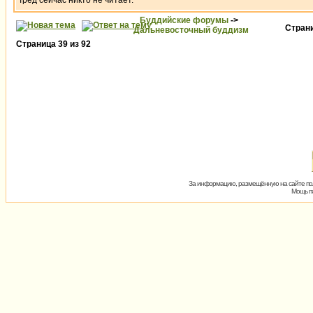
Тред сейчас никто не читает.
Буддийские форумы
->
Стран
Дальневосточный буддизм
Страница
39
из
92
За информацию, размещённую на сайте пол
Мощь пх