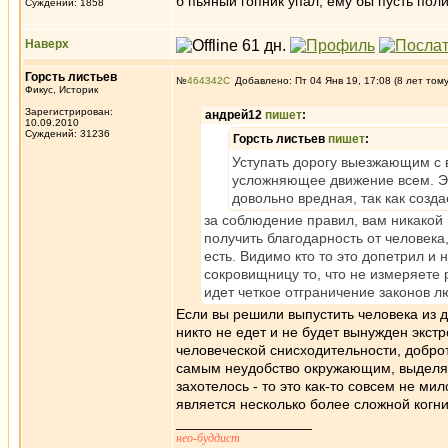
б пьяный гопник упал, ему бы пусть пол
Суждений: 1858
Наверх
Горсть листьев
№
464342
Добавлено: Пт 04 Янв 19, 17:08 (8 лет том
Фикус, Историк
Зарегистрирован:
андрей12
пишет
:
10.09.2010
Суждений: 31236
Горсть листьев
пишет
:
Уступать дорогу выезжающим с в
усложняющее движение всем. Это
довольно вредная, так как созд
за соблюдение правил, вам никакой 
получить благодарность от человека
есть. Видимо кто то это допетрил и 
сокровищницу то, что не измеряете 
идет четкое отграничение законов л
Если вы решили выпустить человека из д
никто не едет и не будет вынужден экстр
человеческой снисходительности, доброт
самым неудобство окружающим, выделяя 
захотелось - то это как-то совсем не ми
является несколько более сложной когни
_________________
нео-буддист