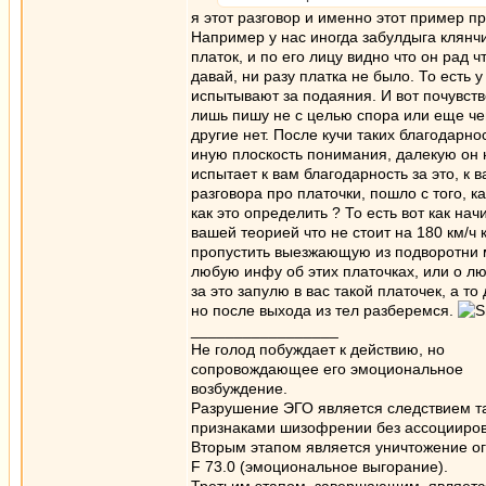
я этот разговор и именно этот пример 
Например у нас иногда забулдыга клянчи
платок, и по его лицу видно что он рад ч
давай, ни разу платка не было. То есть 
испытывают за подаяния. И вот почувство
лишь пишу не с целью спора или еще чег
другие нет. После кучи таких благодарнос
иную плоскость понимания, далекую он н
испытает к вам благодарность за это, к 
разговора про платочки, пошло с того, ка
как это определить ? То есть вот как нач
вашей теорией что не стоит на 180 км/ч
пропустить выезжающую из подворотни
любую инфу об этих платочках, или о лю
за это запулю в вас такой платочек, а то
но после выхода из тел разберемся.
_________________
Не голод побуждает к действию, но
сопровождающее его эмоциональное
возбуждение.
Разрушение ЭГО является следствием та
признаками шизофрении без ассоцииров
Вторым этапом является уничтожение ог
F 73.0 (эмоциональное выгорание).