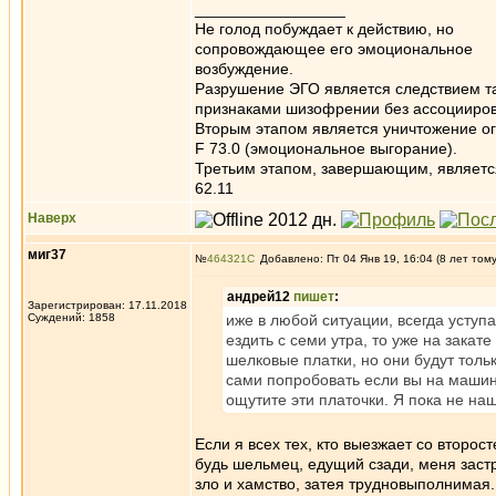
_________________
Не голод побуждает к действию, но
сопровождающее его эмоциональное
возбуждение.
Разрушение ЭГО является следствием та
признаками шизофрении без ассоцииров
Вторым этапом является уничтожение ог
F 73.0 (эмоциональное выгорание).
Третьим этапом, завершающим, является 
62.11
Наверх
миг37
№
464321
Добавлено: Пт 04 Янв 19, 16:04 (8 лет том
андрей12
пишет
:
Зарегистрирован: 17.11.2018
Суждений: 1858
иже в любой ситуации, всегда уступа
ездить с семи утра, то уже на закат
шелковые платки, но они будут тольк
сами попробовать если вы на машине
ощутите эти платочки. Я пока не на
Если я всех тех, кто выезжает со второс
будь шельмец, едущий сзади, меня застр
зло и хамство, затея трудновыполнимая.