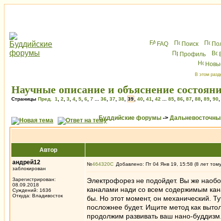
FAQ
Поиск
По
Профиль
Новы
В этом разд
Научные описание и объяснение состоян
Страницы
Пред.
1
,
2
,
3
,
4
,
5
,
6
,
7
...
36
,
37
,
38
,
39
,
40
,
41
,
42
...
85
,
86
,
87
,
88
,
89
,
90
Буддийские форумы
->
Дальневосточны
Автор
андрей12
№
464320
Добавлено: Пт 04 Янв 19, 15:58 (8 лет том
заблокирован
Зарегистрирован:
Электрофорез не подойдет. Вы же наобор
08.09.2018
каналами нади со всем содержимым канал
Суждений: 1636
Откуда: Владивосток
бы. Но этот момент, он механический. Ту
посложнее будет. Ищите метод как вытолк
продолжим развивать ваш нано-буддизм