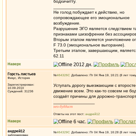
бодхичитту.
_________________
Не голод побуждает к действию, но
сопровождающее его эмоциональное
возбуждение.
Разрушение ЭГО является следствием та
признаками шизофрении без ассоцииров
Вторым этапом является уничтожение ог
F 73.0 (эмоциональное выгорание).
Третьим этапом, завершающим, является 
62.11
Наверх
Горсть листьев
№
464326
Добавлено: Пт 04 Янв 19, 16:21 (8 лет том
Фикус, Историк
Зарегистрирован:
Уступать дорогу выезжающим с второсте
10.09.2010
движение всем. Это как-то совсем не бод
Суждений: 31236
создаёт причины для дорожно-транспорт
_________________
нео-буддист
Ответы на этот пост:
андрей12
Наверх
андрей12
№
464329
Добавлено: Пт 04 Янв 19, 16:28 (8 лет том
заблокирован