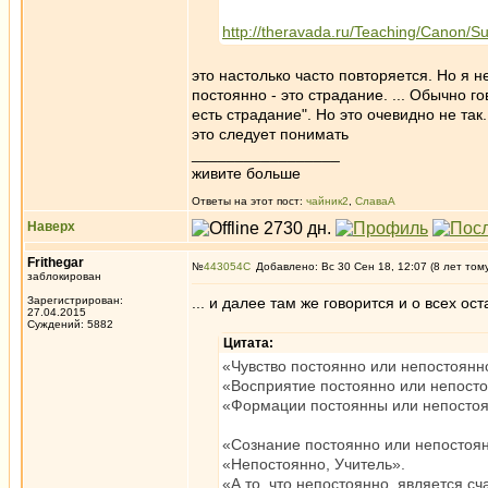
http://theravada.ru/Teaching/Canon/Su
это настолько часто повторяется. Но я
постоянно - это страдание. ... Обычно го
есть страдание". Но это очевидно не так
это следует понимать
_________________
живите больше
Ответы на этот пост:
чайник2
,
СлаваА
Наверх
Frithegar
№
443054
Добавлено: Вс 30 Сен 18, 12:07 (8 лет том
заблокирован
Зарегистрирован:
... и далее там же говорится и о всех ос
27.04.2015
Суждений: 5882
Цитата:
«Чувство постоянно или непостоянно
«Восприятие постоянно или непосто
«Формации постоянны или непостоя
«Сознание постоянно или непостоя
«Непостоянно, Учитель».
«А то, что непостоянно, является с