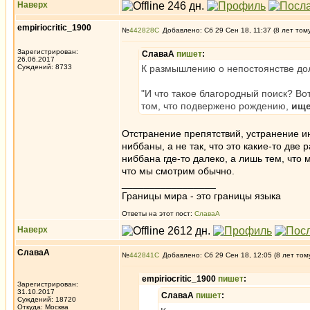
Наверх
empiriocritic_1900
№
442828
Добавлено: Сб 29 Сен 18, 11:37 (8 лет том
Зарегистрирован:
СлаваА
пишет
:
26.06.2017
Суждений: 8733
К размышлению о непостоянстве дол
"И что такое благородный поиск? В
том, что подвержено рождению,
ище
Отстранение препятствий, устранение ин
ниббаны, а не так, что это какие-то две
ниббана где-то далеко, а лишь тем, что 
что мы смотрим обычно.
_________________
Границы мира - это границы языка
Ответы на этот пост:
СлаваА
Наверх
СлаваА
№
442841
Добавлено: Сб 29 Сен 18, 12:05 (8 лет том
empiriocritic_1900
пишет
:
Зарегистрирован:
31.10.2017
СлаваА
пишет
:
Суждений: 18720
Откуда: Москва