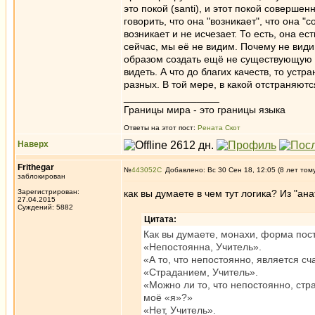
это покой (santi), и этот покой соверше
говорить, что она "возникает", что она 
возникает и не исчезает. То есть, она ест
сейчас, мы её не видим. Почему не види
образом создать ещё не существующую "
видеть. А что до благих качеств, то устр
разных. В той мере, в какой отстраняют
_________________
Границы мира - это границы языка
Ответы на этот пост:
Рената Скот
Наверх
Frithegar
№
443052
Добавлено: Вс 30 Сен 18, 12:05 (8 лет том
заблокирован
Зарегистрирован:
как вы думаете в чем тут логика? Из "ана
27.04.2015
Суждений: 5882
Цитата:
Как вы думаете, монахи, форма пос
«Непостоянна, Учитель».
«А то, что непостоянно, является с
«Страданием, Учитель».
«Можно ли то, что непостоянно, стр
моё «я»?»
«Нет, Учитель».