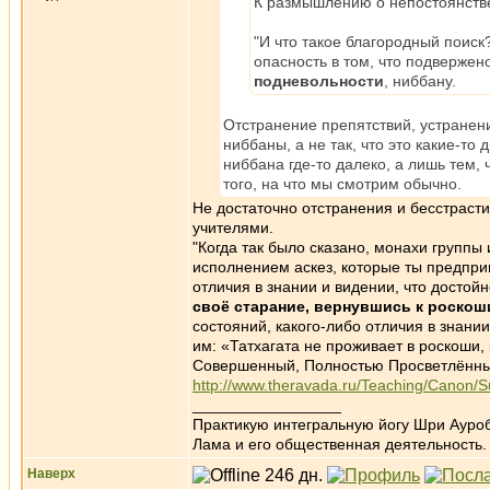
К размышлению о непостоянстве 
"И что такое благородный поис
опасность в том, что подвержен
подневольности
, ниббану.
Отстранение препятствий, устранени
ниббаны, а не так, что это какие-то
ниббана где-то далеко, а лишь тем, 
того, на что мы смотрим обычно.
Не достаточно отстранения и бесстраст
учителями.
"Когда так было сказано, монахи группы 
исполнением аскез, которые ты предприн
отличия в знании и видении, что достой
своё старание, вернувшись к роскош
состояний, какого-либо отличия в знании
им: «Татхагата не проживает в роскоши, 
Совершенный, Полностью Просветлённы
http://www.theravada.ru/Teaching/Canon/S
_________________
Практикую интегральную йогу Шри Ауроб
Лама и его общественная деятельность.
Наверх