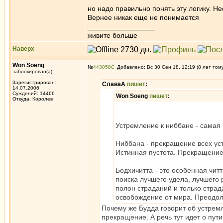
но надо правильно понять эту логику. Не
Вернее никак еще не понимается
_________________
живите больше
Наверх
Won Soeng
№
443058
Добавлено: Вс 30 Сен 18, 12:19 (8 лет том
заблокирован(а)
Зарегистрирован:
СлаваА
пишет
:
14.07.2006
Суждений: 14466
Won Soeng
пишет
:
Откуда: Королев
Устремление к ниббане - самая 
Ниббана - прекращение всех ус
Истинная пустота. Прекращение
Бодхичитта - это особенная чит
поиска лучшего удела, лучшего 
полон страданий и только страд
освобождение от мира. Преодол
Почему же Будда говорит об устремл
прекращение. А речь тут идет о пут