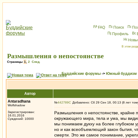
FAQ
Поиск
По
Профиль
Новы
В этом разд
Размышления о непостоянстве
Страницы
1
,
2
След.
Буддийские форумы
->
Южный буддизм
Автор
Antaradhana
№
442789
Добавлено: Сб 29 Сен 18, 00:13 (8 лет том
Wolfshadow
Зарегистрирован:
Размышления о непостоянстве, крайне п
16.01.2016
окружающего мира, тела и ума, мы видим
Суждений: 10000
мы понимаем дукху на более глубоком у
но и как всеобъемлющий закон бытия, ч
смерти. Это же самое понимание, укреп