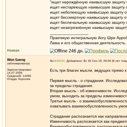
"ищет нерождённую наивысшую защиту о
ищет нестареющую наивысшую защиту от
ищет неболеющую наивысшую защиту от
ищет бессмертную наивысшую защиту от
ищет беспечальную наивысшую защиту о
ищет незагрязнённую наивысшую защиту 
_________________
Практикую интегральную йогу Шри Ауроб
Лама и его общественная деятельность.
Наверх
Won Soeng
№
443022
Добавлено: Вс 30 Сен 18, 06:00 (8 лет том
заблокирован(а)
Зарегистрирован:
Есть три благих мысли, ведущих прямо к
14.07.2006
Суждений: 14466
Откуда: Королев
Первая мысль - о страдании. Исследоват
за пределы страдания.
Вторая мысль - об изменчивости. Исслед
умом, выходить за пределы изменчивост
Третья мысль - о взаимообусловленност
охватывать взаимообусловленность умом,
Страдание распознается как направленно
Изменчивость распознается как предметн
Взаимообусловленность распознается ка