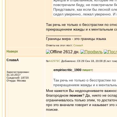
жрецов и отшельников, которые не 
повстречали беду, не повстречали б
Представьте, как если бы лесной ол
сидел уверенно, лежал уверенно. И 
Так речь не только о бесстрастии по о
прекращением жажды и к ментальным с
_________________
Границы мира - это границы языка
Ответы на этот пост:
СлаваА
Наверх
СлаваА
№
442979
Добавлено: Сб 29 Сен 18, 20:08 (8 лет том
empiriocritic_1900
пишет
:
Зарегистрирован:
31.10.2017
Суждений: 18720
Так речь не только о бесстрастии 
Откуда: Москва
прекращением жажды и к ментальны
Мне кажется Вы недооцениваете важност
благородном
поиске
? Да, никто не осп
ограничивалось только этим, то достаточ
про это вначале говорит и называет это
поиске.