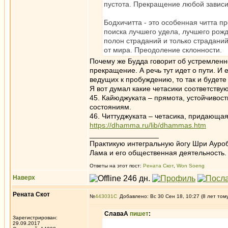
пустота. Прекращение любой зависи
Бодхичитта - это особенная читта п
поиска лучшего удела, лучшего рожд
полон страданий и только страданий
от мира. Преодоление склонности.
Почему же Будда говорит об устремленно
прекращение. А речь тут идет о пути. И
ведущих к пробуждению, то так и будете
Я вот думал какие четасики соответству
45. Кайюджуката – прямота, устойчивос
состояниям.
46. Читтуджуката – четасика, придающа
https://dhamma.ru/lib/dhammas.htm
_________________
Практикую интегральную йогу Шри Ауроб
Лама и его общественная деятельность.
Ответы на этот пост:
Рената Скот
,
Won Soeng
Наверх
Рената Скот
№
443031
Добавлено: Вс 30 Сен 18, 10:27 (8 лет том
СлаваА
пишет
:
Зарегистрирован:
29.09.2017