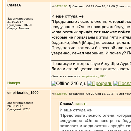
СлаваА
№
442842
Добавлено: Сб 29 Сен 18, 12:09 (8 лет том
И еще оттуда же
Зарегистрирован:
"Представьте лесного оленя, который л
31.10.2017
Суждений: 18720
следующее: «Он не повстречал беду, не 
Откуда: Москва
когда охотник придёт,
тот сможет пойти 
которые не привязаны к этим пяти нитя
бедствие, Злой [Мара] не сможет делать 
Представьте, как если бы лесной олень 
уверенно, лежал уверенно. И почему? По
_________________
Практикую интегральную йогу Шри Ауроб
Лама и его общественная деятельность.
Ответы на этот пост:
empiriocritic_1900
Наверх
empiriocritic_1900
№
442846
Добавлено: Сб 29 Сен 18, 12:27 (8 лет том
Зарегистрирован:
СлаваА
пишет
:
26.06.2017
Суждений: 8733
И еще оттуда же
"Представьте лесного оленя, котор
следующее: «Он не повстречал беду,
пожелает, и когда охотник придёт,
то