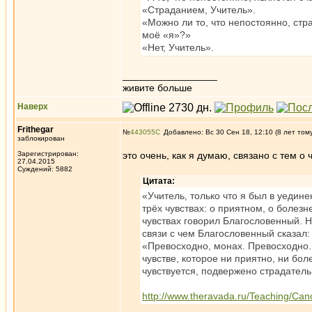
«Страданием, Учитель».
«Можно ли то, что непостоянно, стр
моё «я»?»
«Нет, Учитель».
_________________
живите больше
Наверх
Frithegar
№
443055
Добавлено: Вс 30 Сен 18, 12:10 (8 лет том
заблокирован
Зарегистрирован:
это очень, как я думаю, связано с тем о 
27.04.2015
Суждений: 5882
Цитата:
«Учитель, только что я был в уедин
трёх чувствах: о приятном, о болезн
чувствах говорил Благословенный. Но
связи с чем Благословенный сказал:
«Превосходно, монах. Превосходно. О
чувстве, которое ни приятно, ни боле
чувствуется, подвержено страдательн
http://www.theravada.ru/Teaching/Can