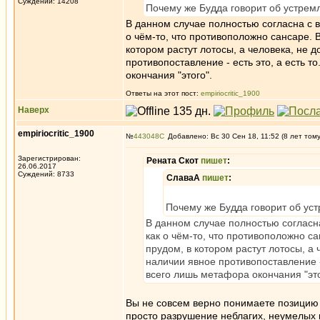
Суждений: 14208
Почему же Будда говорит об устрем
В данном случае полностью согласна с ва
о чём-то, что противоположно сансаре. 
котором растут лотосы, а человека, не д
противопоставление - есть это, а есть т
окончания "этого".
Ответы на этот пост:
empiriocritic_1900
Наверх
empiriocritic_1900
№
443048
Добавлено: Вс 30 Сен 18, 11:52 (8 лет том
Зарегистрирован:
Рената Скот
пишет
:
26.06.2017
Суждений: 8733
СлаваА
пишет
:
Почему же Будда говорит об ус
В данном случае полностью согласна 
как о чём-то, что противоположно с
прудом, в котором растут лотосы, а 
наличии явное противопоставление - 
всего лишь метафора окончания "это
Вы не совсем верно понимаете позицию
просто разрушение неблагих, неумелых к