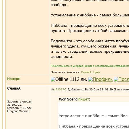
свобода.
Устремление к ниббане - самая большая 
Ниббана - прекращение всех устремлен
пустота. Прекращение любой зависимост
Бодхичитта - это особенная читта пробу
лучшего удела, лучшего рождения, лучше
и только страданий, всякое прекращение
склонности.
_________________
Решительность и усердие (шила) в невозмутимом (самадхи) ис
Ответы на этот пост:
СлаваА
,
Upas
Наверх
СлаваА
№
443027
Добавлено: Вс 30 Сен 18, 08:29 (8 лет том
Won Soeng
пишет
:
Зарегистрирован:
31.10.2017
Суждений: 18720
Откуда: Москва
Устремление к ниббане - самая боль
Ниббана - прекращение всех устрем