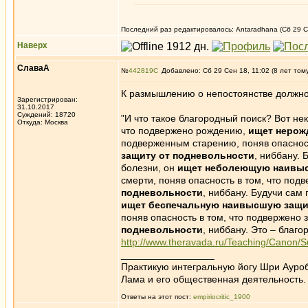
Последний раз редактировалось: Antaradhana (Сб 29 Се
Наверх
СлаваА
№
442819
Добавлено: Сб 29 Сен 18, 11:02 (8 лет том
К размышлению о непостоянстве должно 
Зарегистрирован:
31.10.2017
Суждений: 18720
"И что такое благородный поиск? Вот н
Откуда: Москва
что подвержено рождению,
ищет нерож
подверженным старению, поняв опасност
защиту от подневольности
, ниббану.
болезни, он
ищет неболеющую наивыс
смерти, поняв опасность в том, что под
подневольности
, ниббану. Будучи сам
ищет беспечальную наивысшую защи
поняв опасность в том, что подвержено 
подневольности
, ниббану. Это – благо
http://www.theravada.ru/Teaching/Canon/S
_________________
Практикую интегральную йогу Шри Ауроб
Лама и его общественная деятельность.
Ответы на этот пост:
empiriocritic_1900