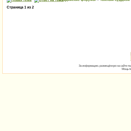
Страница
1
из
2
За информацию, размещённую на сайте пол
Мощь пх