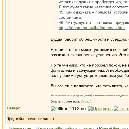
четасик ведущих к пробуждению, то т
Я вот думал какие четасики соответ
45. Кайюджуката – прямота, устойч
состояниям.
46. Читтуджуката – четасика, прида
https://dhamma.ru/lib/dhammas.htm
Будда говорит об решимости и усердии, 
Нет ничего, что может устремиться к ни
возникает склонность к уединению. Это 
Но те ученики, кто не прозрел покой, н
фантазиям и заблуждениям. А необходи
волнующими ум, устремляющими ум, бе
Вы все еще полагаете, что есть читта, ч
_________________
Решительность и усердие (шила) в невозмутимом (самадхи) ис
Ответы на этот пост:
СлаваА
Наверх
Тред сейчас никто не читает.
Буддийские форумы
->
Южный буддизм