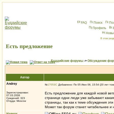
FAQ
Поиск
По
Профиль
Новы
В этом разд
Есть предложение
Буддийские форумы
->
Обсуждение фор
Автор
Andrey
№
17053
Добавлено: Пн 05 Июн 06, 15:54 (20 лет том
Зарегистрирован:
Есть предложение для каждой новой ветв
07.03.2006
странице одни люди уже забывают какая
Суждений: 323
Откуда: Moscow
страницы, так как к теме обсуждения э
Может так форум станет читабельнее и 
Наверх