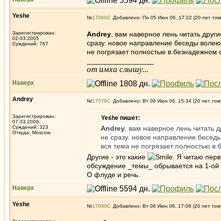
Yeshe
№
17060
Добавлено: Пн 05 Июн 06, 17:22 (20 лет том
Зарегистрирован:
Andrey
, вам наверное лень читать други
02.03.2005
сразу. новое направление беседы волею 
Суждений: 767
не погрязает полностью в безнадежном
_________________
от имха слышу...
Наверх
Andrey
№
17078
Добавлено: Вт 06 Июн 06, 15:34 (20 лет том
Зарегистрирован:
Yeshe пишет:
07.03.2006
Суждений: 323
Andrey
, вам наверное лень читать д
Откуда: Moscow
не сразу. новое направление беседы
вся тема не погрязает полностью в
Другие - это какие
. Я читаю перв
обсуждение _темы_ обрывается на 1-ой с
О флуде и речь.
Наверх
Yeshe
№
17080
Добавлено: Вт 06 Июн 06, 17:08 (20 лет том