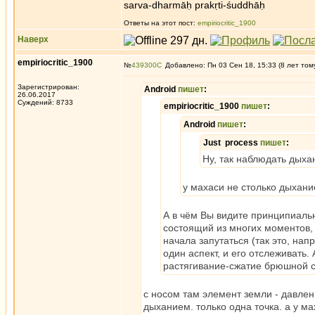
sarva-dharmāḥ prakṛti-śuddhāḥ
Ответы на этот пост:
empiriocritic_1900
Наверх
empiriocritic_1900
№
439300
Добавлено: Пн 03 Сен 18, 15:33 (8 лет том
Зарегистрирован:
Android
пишет
:
26.06.2017
Суждений: 8733
empiriocritic_1900
пишет
:
Android
пишет
:
Just process
пишет
:
Ну, так наблюдать дыхан
у махаси не столько дыхани
А в чём Вы видите принципиальн
состоящий из многих моментов, 
начала запутаться (так это, нап
один аспект, и его отслеживать.
растягивание-сжатие брюшной с
с носом там элемент земли - давлен
дыханием. только одна точка. а у м