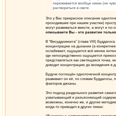
переживается вообще никак (не чувс
раствориться в свете.
Это у Вас прекрасное описание одноточ
проходившие при нашем участии) простр
могут развиваться вместе, а могут и по
описываете Вы - это развитие только
В "Висуддхимагга" (глава VIII) Буддагос
концентрацию на дыхании (а конкретнее,
ослабевает, ощущается всё менее интенс
где непосредственно ощущается прикос
представляться как светящаяся точка, м
доводит концентрацию до вхождения в д
Будучи поглощён одноточечной концентра
развивает он её, по словам Буддагосы, 
факторов джханы.
Это подход раздельного развития самат
ухватывающий и разъясняющий содержани
возможны, конечно же, и другие методик
когда-то приводил в других темах:
В учении о сатипаттханах говорит