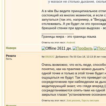
у махаси не столько дыхание, сколь
А в чём Вы видите принципиальное отлич
состоящий из многих моментов, и если с
запутаться (так это, например, в "Висуд
отслеживать. А уж будет ли это прохожд
брюшной стенки при вдохах-выдохах - в
_________________
Границы мира - это границы языка
Ответы на этот пост:
Android
Наверх
Рената
№
439262
Добавлено: Пн 03 Сен 18, 12:13 (8 лет том
Гость
Очень возможно, что есть люди, способ
понятно, как на практике можно дышать 
одной точке и только в этой точке будет
ощущаться не будут. Так что приведет с
сосредоточение при наблюдении за дых
медитирующий знает, что глядя вперед (
сосредотачиваются опять-таки на одной 
закрытых глазах "установление осознанн
Ответы на этот пост:
Just process
,
Горсть листьев