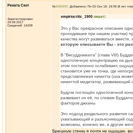
Рената Скот
№
439405
Добавлено: Пн 03 Сен 18, 19:59 (8 лет том
empiriocritic_1900
пишет
:
Зарегистрирован:
29.09.2017
Суждений: 14208
Это у Вас прекрасное описание одн
проходившие при нашем участии) пр
качества могут развиваться вместе, 
которую описываете Вы - это раз
В "Висуддхимагга" (глава VIII) Будда
одноточечную концентрацию на дыхан
этом постепенно ослабевает, ощуща
становится уже не точка, где непо
представляемая нимитта (она может 
нимиттой медитатор, развивающий с
Будучи поглощён одноточечной конце
развивает он её, по словам Буддаго
факторов джханы.
Это подход раздельного развития с
ухватывающий и разъясняющий содер
возможны, конечно же, и другие мет
Брюшную стенку я почти не ощущаю, воз