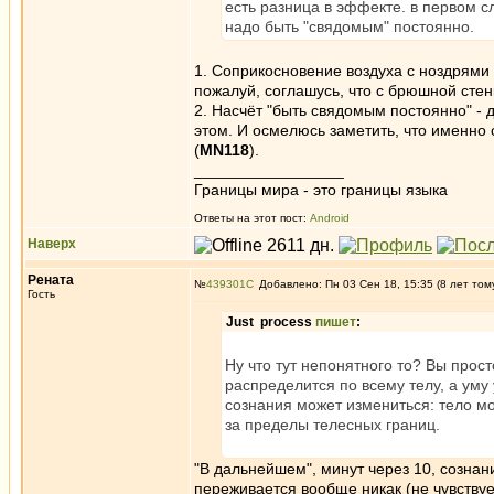
есть разница в эффекте. в первом с
надо быть "свядомым" постоянно.
1. Соприкосновение воздуха с ноздрями 
пожалуй, соглашусь, что с брюшной стенк
2. Насчёт "быть свядомым постоянно" - 
этом. И осмелюсь заметить, что именно 
(
MN118
).
_________________
Границы мира - это границы языка
Ответы на этот пост:
Android
Наверх
Рената
№
439301
Добавлено: Пн 03 Сен 18, 15:35 (8 лет том
Гость
Just process
пишет
:
Ну что тут непонятного то? Вы прос
распределится по всему телу, а уму
сознания может измениться: тело мо
за пределы телесных границ.
"В дальнейшем", минут через 10, сознан
переживается вообще никак (не чувствуе