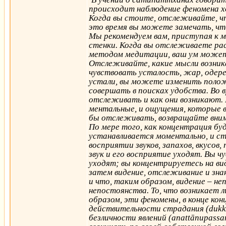
"
происходит наблюдение феномена х
Когда вы стоите, отслеживайте, чт
это время вы можете замечать, ч
Мы рекомендуем вам, приступая к 
стенки. Когда вы отслеживаете ра
методом медитации, ваш ум может 
Отслеживайте, какие мысли возник
чувствовать усталость, жар, одере
устали, вы можете изменить поло
совершать в поисках удобства. Во
отслеживать и как они возникают. 
ментальные, и ощущения, которые в
бы отслеживать, возвращайте вним
По мере того, как концентрация бу
устанавливается моментально, и с
восприятии звуков, запахов, вкусо
звук и его восприятие уходят. Вы ч
уходят; вы концентрируетесь на вид
затем видение, отслеживание и знан
и что, таким образом, видение – н
непостоянства. То, что возникает 
образом, эти феномены, в конце кон
действительности страдания (dukkh
безличности явлений (anattānupassa