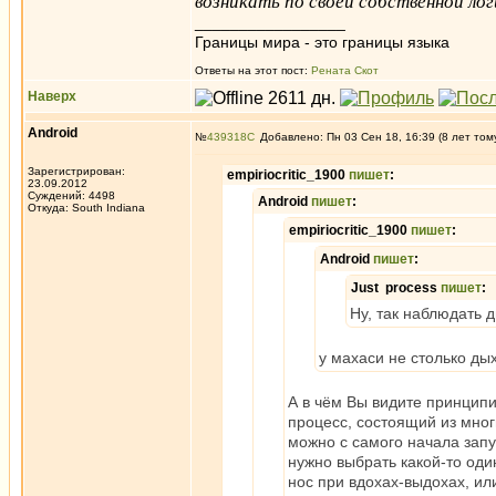
возникать по своей собственной лог
_________________
Границы мира - это границы языка
Ответы на этот пост:
Рената Скот
Наверх
Android
№
439318
Добавлено: Пн 03 Сен 18, 16:39 (8 лет том
Зарегистрирован:
empiriocritic_1900
пишет
:
23.09.2012
Суждений: 4498
Android
пишет
:
Откуда: South Indiana
empiriocritic_1900
пишет
:
Android
пишет
:
Just process
пишет
:
Ну, так наблюдать д
у махаси не столько ды
А в чём Вы видите принципи
процесс, состоящий из мног
можно с самого начала запу
нужно выбрать какой-то один
нос при вдохах-выдохах, ил