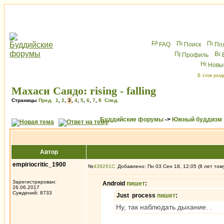
FAQ
Поиск
По
Профиль
Новы
В этом разд
Махаси Саядо: rising - falling
Страницы
Пред.
1
,
2
,
3
,
4
,
5
,
6
,
7
,
8
След.
Буддийские форумы
->
Южный буддизм
Автор
empiriocritic_1900
№
439261
Добавлено: Пн 03 Сен 18, 12:05 (8 лет том
Зарегистрирован:
Android
пишет
:
26.06.2017
Суждений: 8733
Just process
пишет
:
Ну, так наблюдать дыхание. .