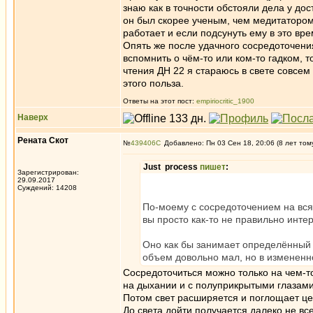
знаю как в точности обстояли дела у дос
он был скорее ученым, чем медитатором
работает и если подсунуть ему в это вр
Опять же после удачного сосредоточени
вспомнить о чём-то или ком-то гадком, 
чтения ДН 22 я стараюсь в свете совсем 
этого польза.
Ответы на этот пост:
empiriocritic_1900
Наверх
Рената Скот
№
439406
Добавлено: Пн 03 Сен 18, 20:06 (8 лет том
Just process
пишет
:
Зарегистрирован:
29.09.2017
Суждений: 14208
По-моему с сосредоточением на вся
вы просто как-то не правильно интер
Оно как бы занимает определённый 
объем довольно мал, но в измененн
Сосредоточиться можно только на чем-т
на дыхании и с полуприкрытыми глазами с
Потом свет расширяется и поглощает це
До света дойти получается далеко не вс