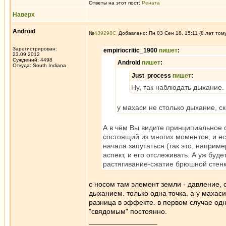
Ответы на этот пост:
Рената
Наверх
Android
№
439298
Добавлено: Пн 03 Сен 18, 15:11 (8 лет том
Зарегистрирован:
empiriocritic_1900
пишет
:
23.09.2012
Суждений: 4498
Android
пишет
:
Откуда: South Indiana
Just process
пишет
:
Ну, так наблюдать дыхание. 
у махаси не столько дыхание, с
А в чём Вы видите принципиальное о
состоящий из многих моментов, и ес
начала запутаться (так это, наприме
аспект, и его отслеживать. А уж буд
растягивание-сжатие брюшной стенк
с носом там элемент земли - давление, 
дыханием. только одна точка. а у махас
разница в эффекте. в первом случае од
"свядомым" постоянно.
_________________