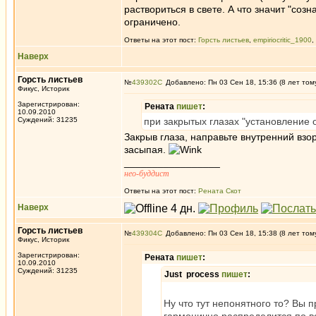
раствориться в свете. А что значит "соз
ограничено.
Ответы на этот пост:
Горсть листьев
,
empiriocritic_1900
,
Наверх
Горсть листьев
№
439302
Добавлено: Пн 03 Сен 18, 15:36 (8 лет том
Фикус, Историк
Зарегистрирован:
Рената
пишет
:
10.09.2010
Суждений: 31235
при закрытых глазах "установление 
Закрыв глаза, направьте внутренний взо
засыпая.
_________________
нео-буддист
Ответы на этот пост:
Рената Скот
Наверх
Горсть листьев
№
439304
Добавлено: Пн 03 Сен 18, 15:38 (8 лет том
Фикус, Историк
Зарегистрирован:
Рената
пишет
:
10.09.2010
Суждений: 31235
Just process
пишет
:
Ну что тут непонятного то? Вы 