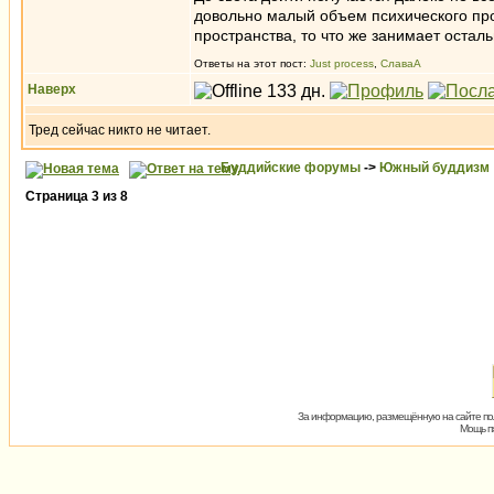
довольно малый объем психического про
пространства, то что же занимает остал
Ответы на этот пост:
Just process
,
СлаваА
Наверх
Тред сейчас никто не читает.
Буддийские форумы
->
Южный буддизм
Страница
3
из
8
За информацию, размещённую на сайте пол
Мощь пх