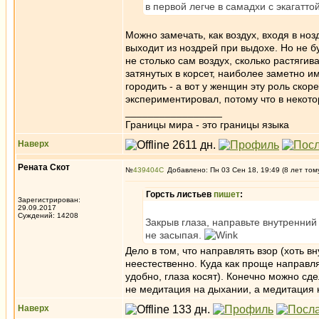
в первой легче в самадхи с экагатто
Можно замечать, как воздух, входя в ноз
выходит из ноздрей при выдохе. Но не б
не столько сам воздух, сколько растягив
затянутых в корсет, наиболее заметно и
городить - а вот у женщин эту роль скор
экспериментировал, потому что в некото
_________________
Границы мира - это границы языка
Наверх
Рената Скот
№
439404
Добавлено: Пн 03 Сен 18, 19:49 (8 лет том
Горсть листьев
пишет
:
Зарегистрирован:
29.09.2017
Суждений: 14208
Закрыв глаза, направьте внутренний
не засыпая.
Дело в том, что направлять взор (хоть 
неестественно. Куда как проще направлят
удобно, глаза косят). Конечно можно сде
не медитация на дыхании, а медитация 
Наверх