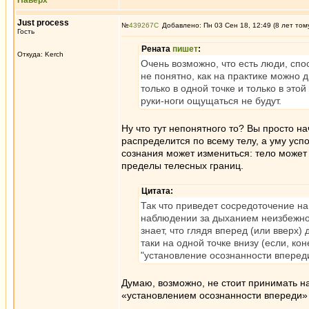
Наверх
Just process
№
439267
Добавлено: Пн 03 Сен 18, 12:49 (8 лет том
Гость
Рената
пишет
:
Откуда: Kerch
Очень возможно, что есть люди, сп
не понятно, как на практике можно 
только в одной точке и только в это
руки-ноги ощущаться не будут.
Ну что тут непонятного то? Вы просто н
распределится по всему телу, а уму усп
сознания может измениться: тело может 
пределы телесных границ.
Цитата:
Так что приведет сосредоточение на
наблюдении за дыханием неизбежно
знает, что глядя вперед (или вверх)
таки на одной точке внизу (если, ко
"установление осознанности впереди
Думаю, возможно, не стоит принимать н
«установлением осознанности впереди»