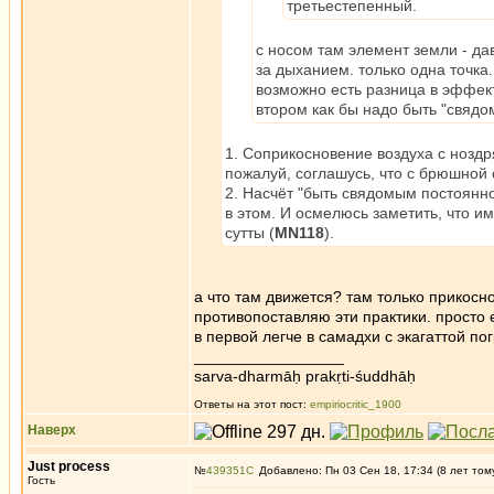
третьестепенный.
с носом там элемент земли - да
за дыханием. только одна точка.
возможно есть разница в эффек
втором как бы надо быть "свядо
1. Соприкосновение воздуха с ноздр
пожалуй, соглашусь, что с брюшной с
2. Насчёт "быть свядомым постоянно
в этом. И осмелюсь заметить, что и
сутты (
MN118
).
а что там движется? там только прикосно
противопоставляю эти практики. просто 
в первой легче в самадхи с экагаттой по
_________________
sarva-dharmāḥ prakṛti-śuddhāḥ
Ответы на этот пост:
empiriocritic_1900
Наверх
Just process
№
439351
Добавлено: Пн 03 Сен 18, 17:34 (8 лет том
Гость