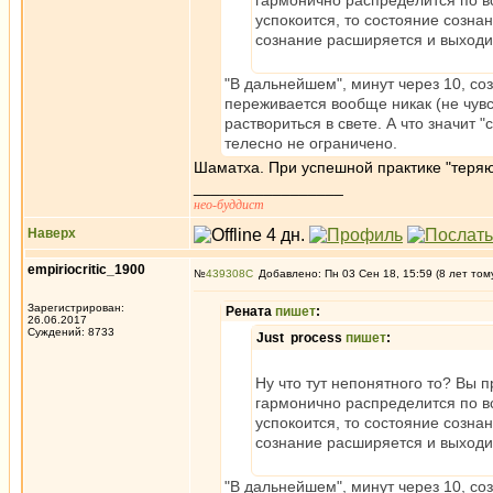
гармонично распределится по вс
успокоится, то состояние созна
сознание расширяется и выходи
"В дальнейшем", минут через 10, со
переживается вообще никак (не чувс
раствориться в свете. А что значит 
телесно не ограничено.
Шаматха. При успешной практике "теряют
_________________
нео-буддист
Наверх
empiriocritic_1900
№
439308
Добавлено: Пн 03 Сен 18, 15:59 (8 лет том
Зарегистрирован:
Рената
пишет
:
26.06.2017
Суждений: 8733
Just process
пишет
:
Ну что тут непонятного то? Вы 
гармонично распределится по вс
успокоится, то состояние созна
сознание расширяется и выходи
"В дальнейшем", минут через 10, со