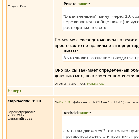
Рената
пишет
:
Откуда: Kerch
"В дальнейшем", минут через 10, со
переживается вообще никак (не чувс
раствориться в свете.
По-моему с сосредоточением на всяких 
просто как-то не правильно интерпретиру
Цитата:
А что значит "сознание выходит за 
Оно как бы занимает определённый объё
довольно мал, но в измененном состояни
Ответы на этот пост:
Рената Скот
Наверх
empiriocritic_1900
№
439357
Добавлено: Пн 03 Сен 18, 17:47 (8 лет том
Зарегистрирован:
Android
пишет
:
26.06.2017
Суждений: 8733
а что там движется? там только прик
противопоставляю эти практики. про