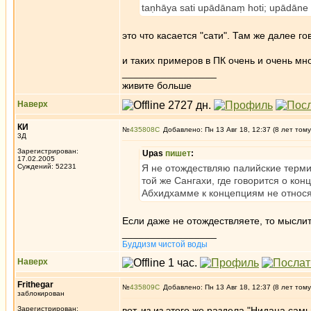
taṇhāya sati upādānaṃ hoti; upādāne sat
это что касается "сати". Там же далее 
и таких примеров в ПК очень и очень мно
_________________
живите больше
Наверх
КИ
№
435808
Добавлено: Пн 13 Авг 18, 12:37 (8 лет тому
3Д
Зарегистрирован:
Upas
пишет
:
17.02.2005
Суждений: 52231
Я не отождествляю палийские терми
той же Сангахи, где говорится о ко
Абхидхамме к концепциям не относят
Если даже не отождествляете, то мысли
_________________
Буддизм чистой воды
Наверх
Frithegar
№
435809
Добавлено: Пн 13 Авг 18, 12:37 (8 лет тому
заблокирован
Зарегистрирован:
вот, из из этого же раздела "Нидана самь