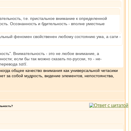
мательность, т.е. пристальное внимание к определенной
ость. Осознанность и бдительность - вполне уместные
нтальный феномен свойственен любому состоянию ума, а сати -
ность". Внимательность - это не любое внимание, а
ти; если бы так можно сказать по-русски, то - не-
sati
 перевода
.
- когда общее качество внимания как универсальной четасики
ет за собой мудрость, видение элементов, непостоянства,
ельность?