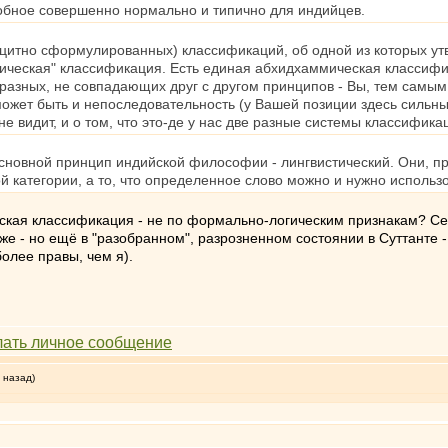
обное совершенно нормально и типично для индийцев.
ицитно сформулированных) классификаций, об одной из которых утв
гическая" классификация. Есть единая абхидхаммическая классифик
 разных, не совпадающих друг с другом принципов - Вы, тем самым, 
 может быть и непоследовательность (у Вашей позиции здесь сильн
е видит, и о том, что это-де у нас две разные системы классификац
основной принцип индийской философии - лингвистический. Они, пре
й категории, а то, что определенное слово можно и нужно использ
ская классификация - не по формально-логическим признакам? Сей
е - но ещё в "разобранном", разрозненном состоянии в Суттанте -
более правы, чем я).
 назад)