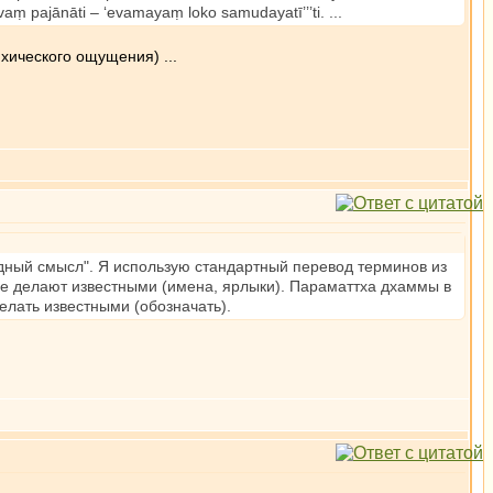
evaṃ pajānāti – ‘evamayaṃ loko samudayatī’’’ti. ...
хического ощущения) ...
адный смысл". Я использую стандартный перевод терминов из
рые делают известными (имена, ярлыки). Параматтха дхаммы в
елать известными (обозначать).