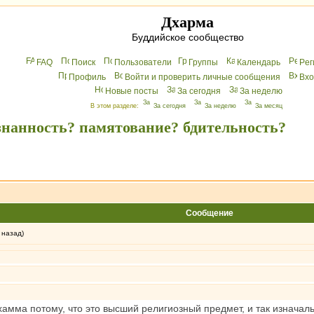
Дхарма
Буддийское сообщество
FAQ
Поиск
Пользователи
Группы
Календарь
Peг
Профиль
Войти и проверить личные сообщения
Вхo
Новые посты
За сегодня
За неделю
В этом разделе:
За сегодня
За неделю
За месяц
сознанность? памятование? бдительность?
Сообщение
 назад)
амма потому, что это высший религиозный предмет, и так изначал