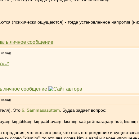
ются (психически ощущаются) - тогда установленное напротив (них
 назад)
87eLY
 назад)
ителя). Это
6. Sammasasuttaṃ
. Будда задает вопрос:
ṃ kiṃjātikaṃ kiṃpabhavaṃ, kismiṃ sati jarāmaraṇaṃ hoti, kismiṃ as
а страдания, что есть его рост, что есть его рождение и существов
ожить слово "kismiṃ", то это два слова kiṃ + asmi и далее упрощен