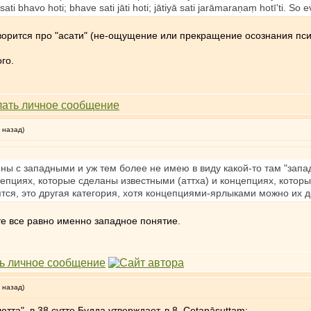
i bhavo hoti; bhave sati jāti hoti; jātiyā sati jarāmaraṇaṃ hotī’ti. So 
говорится про "асати" (не-ощущение или прекращение осознания пси
го.
 назад)
ны с западными и уж тем более не имею в виду какой-то там "зап
нцепциях, которые сделаны известными (аттха) и концепциях, кото
ся, это другая категория, хотя концепциями-ярлыками можно их д
те все равно именно западное понятие.
 назад)
ютта", в 38 сутте Будда утверждает, в 8. Cetanāsuttaṃ: