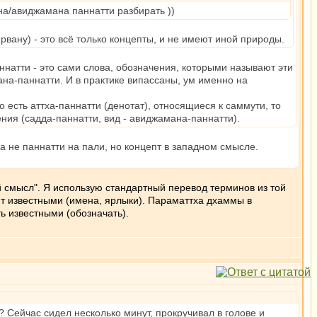
на/авиджамана паннатти разбирать ))
вану) - это всё только концепты, и не имеют иной природы.
аннатти - это сами слова, обозначения, которыми называют эти
ана-паннатти. И в практике випассаны, ум именно на
 есть аттха-паннатти (денотат), относящиеся к саммути, то
ия (садда-паннатти, вид - авиджамана-паннатти).
 не паннатти на пали, но концепт в западном смысле.
й смысл". Я использую стандартный перевод терминов из той
ют известными (имена, ярлыки). Параматтха дхаммы в
ь известными (обозначать).
 Сейчас сидел несколько минут, прокручивал в голове и