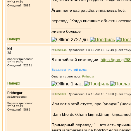
27.04.2015
Суждений: 5882
Ārammaṇe sati patiṭṭhā viññāṇassa hoti.
перевод: "Когда внешние объекты осозна
_________________
живите больше
Наверх
КИ
№
435814
Добавлено: Пн 13 Авг 18, 12:46 (8 лет тому
3Д
Зарегистрирован:
В английской википедии:
https://goo.gl/9
17.02.2005
_________________
Суждений: 52231
Буддизм чистой воды
Ответы на этот пост:
Frithegar
Наверх
Frithegar
№
435818
Добавлено: Пн 13 Авг 18, 13:00 (8 лет тому
заблокирован
Зарегистрирован:
Или вот в этой стутте, про "упадхи" (нос
27.04.2015
Суждений: 5882
Idaṃ kho dukkhaṃ kiṃnidānaṃ kiṃsamudaya
Примерный перевод: "... что есть причин
asati
jarāmaraṇaṃ na hotī’ti?" если разл