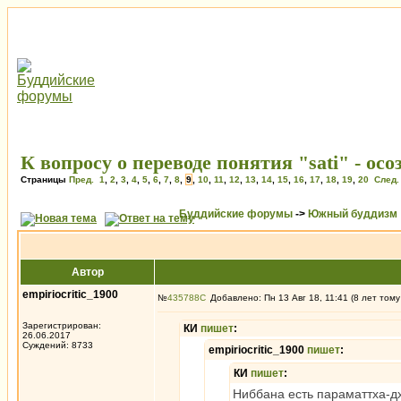
К вопросу о переводе понятия "sati" - о
Страницы
Пред.
1
,
2
,
3
,
4
,
5
,
6
,
7
,
8
,
9
,
10
,
11
,
12
,
13
,
14
,
15
,
16
,
17
,
18
,
19
,
20
След.
Буддийские форумы
->
Южный буддизм
Автор
empiriocritic_1900
№
435788
Добавлено: Пн 13 Авг 18, 11:41 (8 лет тому
Зарегистрирован:
КИ
пишет
:
26.06.2017
Суждений: 8733
empiriocritic_1900
пишет
:
КИ
пишет
:
Ниббана есть параматтха-дх