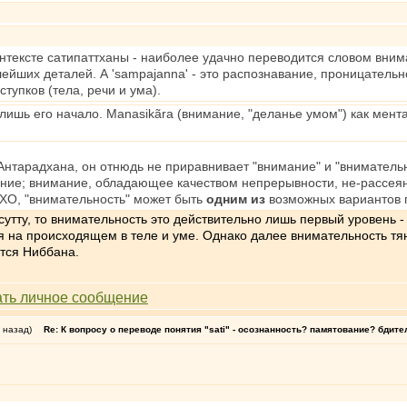
в контексте сатипаттханы - наиболее удачно переводится словом вни
йших деталей. А 'sampajanna' - это распознавание, проницательн
ступков (тела, речи и ума).
а лишь его начало. Manasikãra (внимание, "деланье умом") как ме
 Антарадхана, он отнюдь не приравнивает "внимание" и "вниматель
ие; внимание, обладающее качеством непрерывности, не-рассеяннос
МХО, "внимательность" может быть
одним из
возможных вариантов
сутту, то внимательность это действительно лишь первый уровень 
 на происходящем в теле и уме. Однако далее внимательность тян
ется Ниббана.
 назад)
Re: К вопросу о переводе понятия "sati" - осознанность? памятование? бдит