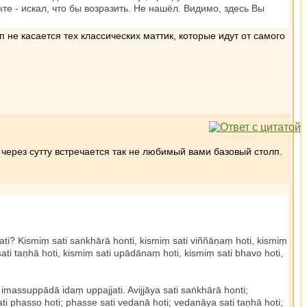
е - искал, что бы возразить. Не нашёл. Видимо, здесь Вы
не касается тех классических маттик, которые идут от самого
 через сутту встречается так не любимый вами базовый столп.
ati? Kismiṃ sati saṅkhārā honti, kismiṃ sati viññāṇaṃ hoti, kismiṃ
ati taṇhā hoti, kismiṃ sati upādānaṃ hoti, kismiṃ sati bhavo hoti,
massuppādā idaṃ uppajjati. Avijjāya sati saṅkhārā honti;
i phasso hoti; phasse sati vedanā hoti; vedanāya sati taṇhā hoti;