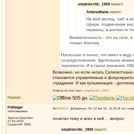
empiriocritic_1900
пишет
:
Antaradhana
пишет
:
На мой взгляд, 'sati' 
сфере, подмечание мале
термины, в контексте по
Внимательность - это не сати, 
только благому.
Насколько я понял, что имел в виду
сосредоточенное, бдительное вниман
теряемости. И в таком значении, И
Возможно, но если читать Сатипаттхана 
становится управляемым и фокусируется
страдания. И как кульминация - достига
Ответы на этот пост:
empiriocritic_1900
Наверх
Frithegar
№
435802
Добавлено: Пн 13 Авг 18, 12:26 (8 лет тому
заблокирован
Зарегистрирован:
почитал тему и всех в ней ... вопрос:
27.04.2015
Суждений: 5882
empiriocritic_1900
пишет
: