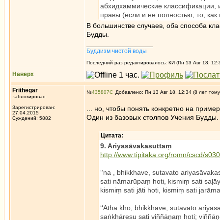
абхидхаммические классификации, и 
правы (если и не полностью, то, как
В большинстве случаев, оба способа кла
Будды.
_________________
Буддизм чистой воды
Последний раз редактировалось: КИ (Пн 13 Авг 18, 12:
Наверх
Frithegar
№
435807
Добавлено: Пн 13 Авг 18, 12:34 (8 лет тому
заблокирован
Зарегистрирован:
... но, чтобы понять конкретно на пример
27.04.2015
Один из базовых столпов Учения Будды. К
Суждений: 5882
Цитата:
9. Ariyasāvakasuttaṃ
http://www.tipitaka.org/romn/cscd/s0
‘‘na , bhikkhave, sutavato ariyasāvaka
sati nāmarūpaṃ hoti, kismiṃ sati saḷāy
kismiṃ sati jāti hoti, kismiṃ sati jarāma
‘‘Atha kho, bhikkhave, sutavato ariya
saṅkhāresu sati viññāṇaṃ hoti; viññāṇ