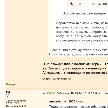
Ну я то по простому, п
Все самые высшие предметы 
Параматтха дхаммы: читта, чета
дхаммы. То есть, это такой вид
параматтха-дхаммы опирается, 
Когда же анализируем концепты 
вот это реально сконструирова
У вас ошибка отождествления схоже
Понятия в западном смысле - это не
Я не отождествляю палийские термины с
же Сангахи, где говорится о концепциях
Абхидхамме к концепциям не относятся,
Ответы на этот пост:
КИ
Наверх
КИ
№
435806
Добавлено: Пн 13 Авг 18, 12:33 (8 лет тому
3Д
Зарегистрирован:
empiriocritic_1900
пишет
:
17.02.2005
Суждений: 52231
Тогда получается, что вся абхидхам