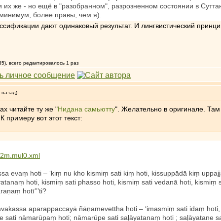
их же - но ещё в "разобранном", разрозненном состоянии в Суттант
 минимум, более правы, чем я).
ссификации дают одинаковый результат. И лингвистический принцип 
35), всего редактировалось 1 раз
 назад)
ах читайте ту же "
Нидана самьютту
". Желательно в оригинале. Там
 примеру вот этот текст:
302m.mul0.xml
ssa evaṃ hoti – ‘kiṃ nu kho kismiṃ sati kiṃ hoti, kissuppādā kiṃ uppajj
atanaṃ hoti, kismiṃ sati phasso hoti, kismiṃ sati vedanā hoti, kismiṃ s
raṇaṃ hotī’’’ti?
sāvakassa aparappaccayā ñāṇamevettha hoti – ‘imasmiṃ sati idaṃ hoti, i
e sati nāmarūpaṃ hoti; nāmarūpe sati saḷāyatanaṃ hoti ; saḷāyatane sat