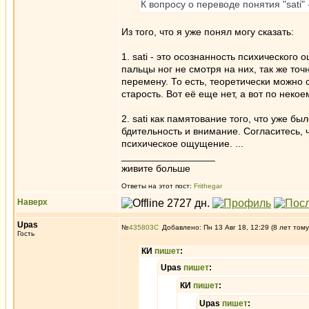
К вопросу о переводе понятия "sati
Из того, что я уже понял могу сказать:
1. sati - это осознанность психическог
пальцы ног не смотря на них, так же т
перемену. То есть, теоретически можно 
старость. Вот её еще нет, а вот по нек
2. sati как памятование того, что уже б
бдительность и внимание. Согласитесь, 
психическое ощущение. ...
_________________
живите больше
Ответы на этот пост:
Frithegar
Наверх
Upas
№
435803
Добавлено: Пн 13 Авг 18, 12:29 (8 лет тому
Гость
КИ
пишет
:
Upas
пишет
:
КИ
пишет
:
Upas
пишет
: