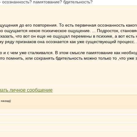
" - осознанность? памятование? бдительность?
о ощущения до его повторения. То есть первичная осознанность ка
очно ощущается некое психическое ощущение. ... Подросток, стано
сказать, что вот он еще не ощущал перемены в психике, а вот есть
оему ряду признаков она осознается как уже существующий процесс.
ыло и с чем уже сталкивался. В этом смысле памятование как необх
что помнить, или сохранять бдительность можно только то ,что уже 
 назад)