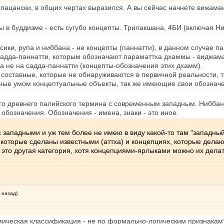
о-пацански, в общих чертах выразился. А вы сейчас начнете вижама
в буддизме - есть сугубо концепты. Трилакшана, 4БИ (включая Нир
сики, рупа и ниббана - не концепты (паннатти), в данном случае п
 садда-паннатти, которым обозначают параматтха дхаммы - виджам
а не на садда-паннатти (концепты-обозначения этих дхамм).
составные, которые не обнаруживаются в первичной реальности, то
нные умом концептуальные объекты, так же имеющие свои обозначен
го древнего палийского термина с современным западным. Ниббана
 обозначения. Обозначения - имена, знаки - это иное.
 западными и уж тем более не имею в виду какой-то там "западны
, которые сделаны известными (аттха) и концепциях, которые дела
 это другая категория, хотя концепциями-ярлыками можно их делат
 назад)
мическая классификация - не по формально-логическим признакам?