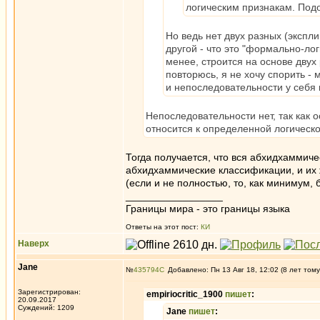
логическим признакам. Под
Но ведь нет двух разных (экспл
другой - что это "формально-ло
менее, строится на основе двух
повторюсь, я не хочу спорить -
и непоследовательности у себя н
Непоследовательности нет, так как 
относится к определенной логическо
Тогда получается, что вся абхидхаммиче
абхидхаммические классификации, и их ж
(если и не полностью, то, как минимум, 
_________________
Границы мира - это границы языка
Ответы на этот пост:
КИ
Наверх
Jane
№
435794
Добавлено: Пн 13 Авг 18, 12:02 (8 лет тому
Зарегистрирован:
empiriocritic_1900
пишет
:
20.09.2017
Суждений: 1209
Jane
пишет
: