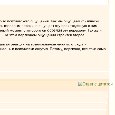
кого-то психического ощущения. Как мы ощущаем физически
вясь взрослым первично ощущает эту происходящую с ним
осознал
 некий момент с которого он
эту перемену. Так же и
 ... На этом первичном ощущении строится второе:
одимая реакция на возникновение чего-то. отсюда и
знаешь и психически ощутил. Потому, первично, все-таки само