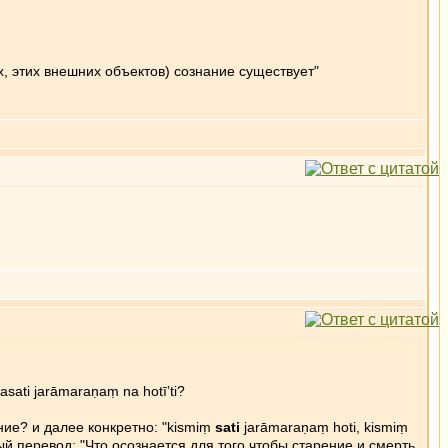
, этих внешних объектов) сознание существует"
ati jarāmaraṇaṃ na hotī’ti?
ание? и далее конкретно: "kismiṃ
sati
jarāmaraṇaṃ hoti, kismiṃ
ный перевод: "Что осознается для того чтобы старение и смерть