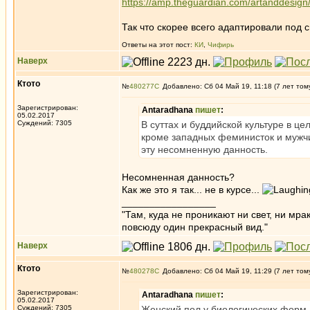
https://amp.theguardian.com/artanddesign/
Так что скорее всего адаптировали под 
Ответы на этот пост:
КИ
,
Чифирь
Наверх
Ктото
№
480277
Добавлено: Сб 04 Май 19, 11:18 (7 лет том
Зарегистрирован:
Antaradhana
пишет
:
05.02.2017
Суждений: 7305
В суттах и буддийской культуре в це
кроме западных феминисток и мужчи
эту несомненную данность.
Несомненная данность?
Как же это я так... не в курсе...
_________________
"Там, куда не проникают ни свет, ни мрак
повсюду один прекрасный вид."
Наверх
Ктото
№
480278
Добавлено: Сб 04 Май 19, 11:29 (7 лет том
Зарегистрирован:
Antaradhana
пишет
:
05.02.2017
Суждений: 7305
Женский пол у биологических форм 