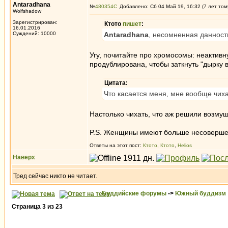
Antaradhana
№
480354
Добавлено: Сб 04 Май 19, 16:32 (7 лет том
Wolfshadow
Зарегистрирован:
Ктото
пишет
:
16.01.2016
Суждений: 10000
Antaradhana
, несомненная данность
Угу, почитайте про хромосомы: неактив
продублирована, чтобы заткнуть "дырку 
Цитата:
Что касается меня, мне вообще чиха
Настолько чихать, что аж решили возму
P.S. Женщины имеют больше несовершенст
Ответы на этот пост:
Ктото
,
Ктото
,
Helios
Наверх
Тред сейчас никто не читает.
Буддийские форумы
->
Южный буддизм
Страница
3
из
23