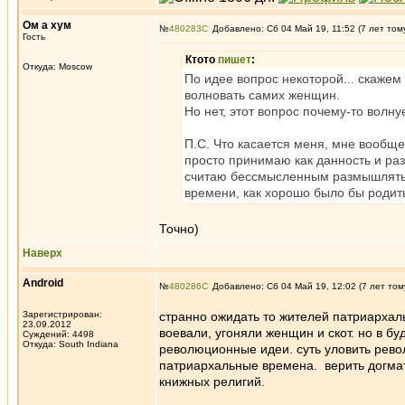
Ом а хум
№
480283
Добавлено: Сб 04 Май 19, 11:52 (7 лет том
Гость
Ктото
пишет
:
Откуда: Moscow
По идее вопрос некоторой... скажем
волновать самих женщин.
Но нет, этот вопрос почему-то волн
П.С. Что касается меня, мне вообще 
просто принимаю как данность и разм
считаю бессмысленным размышлять н
времени, как хорошо было бы родитьс
Точно)
Наверх
Android
№
480286
Добавлено: Сб 04 Май 19, 12:02 (7 лет том
Зарегистрирован:
странно ожидать то жителей патриархал
23.09.2012
воевали, угоняли женщин и скот. но в б
Суждений: 4498
Откуда: South Indiana
революционные идеи. суть уловить револ
патриархальные времена. верить догмат
книжных религий.