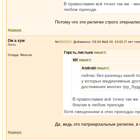
В православии всё точно так же - же
любом приходе.
Потому что эти религии строго этернали
Наверх
Ом а хум
№
480291
Добавлено: Сб 04 Май 19, 13:02 (7 лет том
Гость
Горсть листьев
пишет
:
Откуда: Moscow
КИ
пишет
:
Android
пишет
:
сейчас без разницы какой п
у которых медиативные дос
достижения многих тру_буд
В православии всё точно так же
благам в любом приходе.
Хотя священники в этих приходах п
Да, ведь это патриархальные религии, в
Наверх