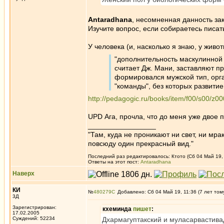
Antaradhana
, несомненная данность зак
Изучите вопрос, если собираетесь писа
У человека (и, насколько я знаю, у жив
"дополнительность маскулинной
считает Дж. Мани, заставляют пр
формировался мужской тип, орг
"команды", без которых развитие
http://pedagogic.ru/books/item/f00/s00/z0
UPD Ага, прочла, что до меня уже двое 
_________________
"Там, куда не проникают ни свет, ни мрак
повсюду один прекрасный вид."
Последний раз редактировалось: Ктото (Сб 04 Май 19, 
Ответы на этот пост:
Antaradhana
Наверх
КИ
№
480279
Добавлено: Сб 04 Май 19, 11:36 (7 лет том
3Д
Зарегистрирован:
кхеминда
пишет
:
17.02.2005
Суждений: 52234
Дхармагуптакский и муласарвастива