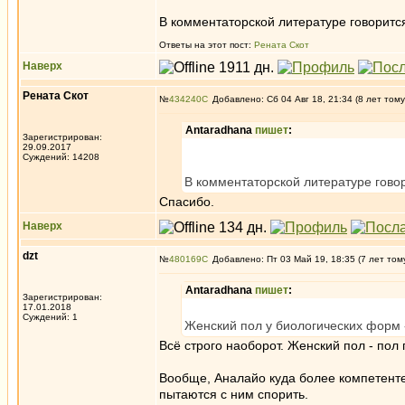
В комментаторской литературе говорится,
Ответы на этот пост:
Рената Скот
Наверх
Рената Скот
№
434240
Добавлено: Сб 04 Авг 18, 21:34 (8 лет тому
Antaradhana
пишет
:
Зарегистрирован:
29.09.2017
Суждений: 14208
В комментаторской литературе говори
Спасибо.
Наверх
dzt
№
480169
Добавлено: Пт 03 Май 19, 18:35 (7 лет том
Antaradhana
пишет
:
Зарегистрирован:
17.01.2018
Суждений: 1
Женский пол у биологических форм 
Всё строго наоборот. Женский пол - пол
Вообще, Аналайо куда более компетентен
пытаются с ним спорить.