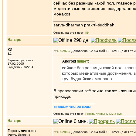
сейчас без разницы какой пол, главное 
медиативные достижения, воздержанност
монахов.
_________________
sarva-dharmāḥ prakṛti-śuddhāḥ
Ответы на этот пост:
КИ
Наверх
КИ
№
480287
Добавлено: Сб 04 Май 19, 12:18 (7 лет том
3Д
Зарегистрирован:
Android
пишет
:
17.02.2005
Суждений: 52234
сейчас без разницы какой пол, глав
которых медиативные достижения, в
тру_буддейских монахов.
В православии всё точно так же - женщи
приходе.
_________________
Буддизм чистой воды
Ответы на этот пост:
Горсть листьев
,
Ом а хум
Наверх
Горсть листьев
№
480288
Добавлено: Сб 04 Май 19, 12:21 (7 лет том
Фикус, Историк