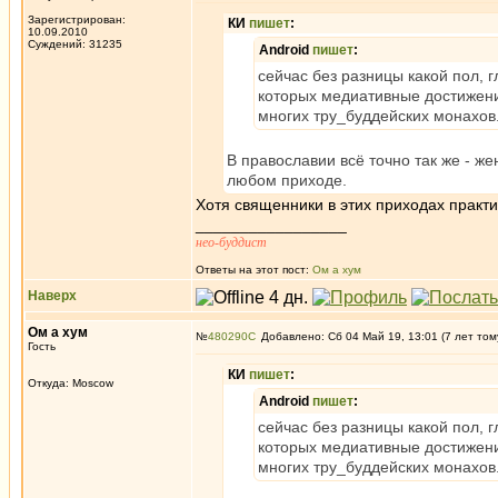
Зарегистрирован:
КИ
пишет
:
10.09.2010
Суждений: 31235
Android
пишет
:
сейчас без разницы какой пол, 
которых медиативные достижени
многих тру_буддейских монахов
В православии всё точно так же - же
любом приходе.
Хотя священники в этих приходах практ
_________________
нео-буддист
Ответы на этот пост:
Ом а хум
Наверх
Ом а хум
№
480290
Добавлено: Сб 04 Май 19, 13:01 (7 лет том
Гость
КИ
пишет
:
Откуда: Moscow
Android
пишет
:
сейчас без разницы какой пол, 
которых медиативные достижени
многих тру_буддейских монахов