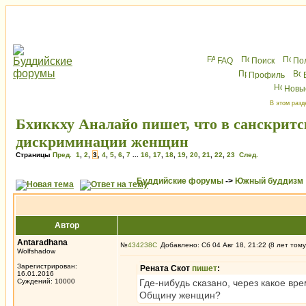
FAQ
Поиск
По
Профиль
Новы
В этом разд
Бхиккху Аналайо пишет, что в санскритс
дискриминации женщин
Страницы
Пред.
1
,
2
,
3
,
4
,
5
,
6
,
7
...
16
,
17
,
18
,
19
,
20
,
21
,
22
,
23
След.
Буддийские форумы
->
Южный буддизм
Автор
Antaradhana
№
434238
Добавлено: Сб 04 Авг 18, 21:22 (8 лет тому
Wolfshadow
Зарегистрирован:
Рената Скот
пишет
:
16.01.2016
Суждений: 10000
Где-нибудь сказано, через какое в
Общину женщин?