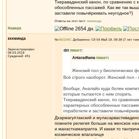
Тхеравадинский канон, по сравнению с 
обособленных пассажей. Как же так выш
заставили повычёркивать неугодное?)
Ответы на этот пост:
кхеминда
Наверх
кхеминда
№
480249
Добавлено: Сб 04 Май 19, 06:38 (7 лет том
Зарегистрирован:
dzt
пишет
:
06.03.2019
Суждений: 451
Antaradhana
пишет
:
Женский пол у биологических ф
Всё строго наоборот. Женский пол -
Вообще, Аналайо куда более компетен
которые пытаются с ним спорить.
Тхеравадинский канон, по сравнению
характерных обособленных пассажей
поработили и заставили повычёркив
Дхармагуптакский и муласарвастивадинс
помните религия больше на женское нача
и махастхамапрапта. И какая то тантри
космическое влагалище