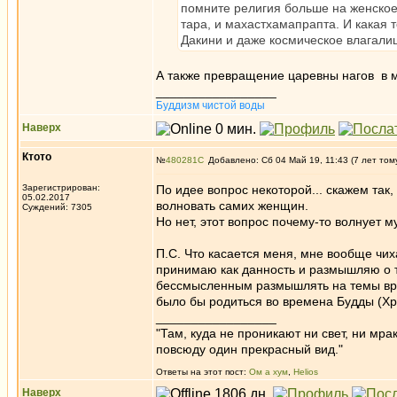
помните религия больше на женское
тара, и махастхамапрапта. И какая
Дакини и даже космическое влагали
А также превращение царевны нагов в му
_________________
Буддизм чистой воды
Наверх
Ктото
№
480281
Добавлено: Сб 04 Май 19, 11:43 (7 лет том
Зарегистрирован:
По идее вопрос некоторой... скажем так
05.02.2017
волновать самих женщин.
Суждений: 7305
Но нет, этот вопрос почему-то волнует 
П.С. Что касается меня, мне вообще чиха
принимаю как данность и размышляю о то
бессмысленным размышлять на темы врод
было бы родиться во времена Будды (Хрис
_________________
"Там, куда не проникают ни свет, ни мрак
повсюду один прекрасный вид."
Ответы на этот пост:
Ом а хум
,
Helios
Наверх