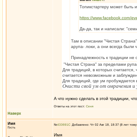
Топикстартеру может быть и
https://www.facebook.com/e
Да-да, так и написали: "се
Там в описании "Чистая Страна
арупа- локи, а они всегда были
Принадлежность к традиции не 
"Чистая Страна" за пределами рупа-
Для традиций, в которых считается,
считается невозможным и заблужде
Для традиций, где ум пробуждается в
Очисти свой ум от омрачения и
А что нужно сделать в этой традиции, ч
Ответы на этот пост:
Сеня
Наверх
Имя
№
433691
Добавлено: Чт 02 Авг 18, 18:37 (8 лет тому
Гость
Имя