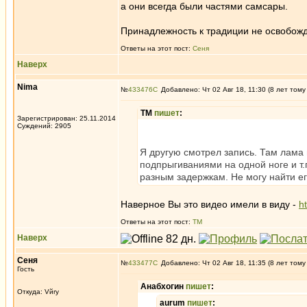
а они всегда были частями самсары.
Принадлежность к традиции не освобожд
Ответы на этот пост:
Сеня
Наверх
Nima
№
433476
Добавлено: Чт 02 Авг 18, 11:30 (8 лет тому
ТМ
пишет
:
Зарегистрирован: 25.11.2014
Суждений: 2905
Я другую смотрел запись. Там лама 
подпрыгиваниями на одной ноге и т.
разным задержкам. Не могу найти ег
Наверное Вы это видео имели в виду -
h
Ответы на этот пост:
ТМ
Наверх
Сеня
№
433477
Добавлено: Чт 02 Авг 18, 11:35 (8 лет тому
Гость
Анабхогин
пишет
:
Откуда: Vйry
aurum
пишет
: