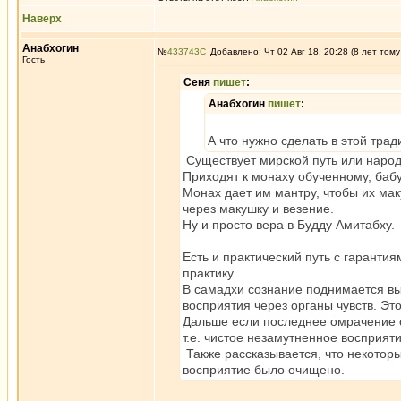
Наверх
Анабхогин
№
433743
Добавлено: Чт 02 Авг 18, 20:28 (8 лет тому
Гость
Сеня
пишет
:
Анабхогин
пишет
:
А что нужно сделать в этой тра
Существует мирской путь или народ
Приходят к монаху обученному, бабу
Монах дает им мантру, чтобы их ма
через макушку и везение.
Ну и просто вера в Будду Амитабху.
Есть и практический путь с гарантия
практику.
В самадхи сознание поднимается вы
восприятия через органы чувств. Это
Дальше если последнее омрачение с
т.е. чистое незамутненное восприяти
Также рассказывается, что некоторы
восприятие было очищено.