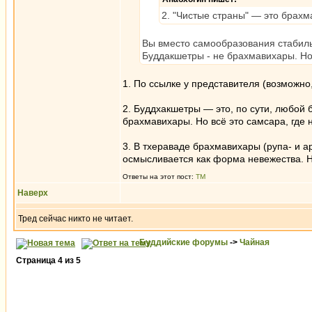
2. "Чистые страны" — это брахм
Вы вместо самообразования стабил
Буддакшетры - не брахмавихары. Но
1. По ссылке у представителя (возможно,
2. Буддхакшетры — это, по сути, любой 
брахмавихары. Но всё это самсара, где 
3. В тхераваде брахмавихары (рупа- и а
осмысливается как форма невежества. Н
Ответы на этот пост:
ТМ
Наверх
Тред сейчас никто не читает.
Буддийские форумы
->
Чайная
Страница
4
из
5