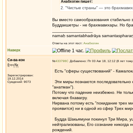
Анабхогин пишет:
2. "Чистые страны" — это брахмавих
Вы вместо самообразования стабильно 
Буддакшетры - не брахмавихары. Но бра
_________________
namaḥ samantabhadrāya samantaspharaṇ
Ответы на этот пост:
Анабхогин
Наверх
Си-ва-кон
№
433798
Добавлено: Пт 03 Авг 18, 12:12 (8 лет тому
སྲི་བ་དཀོན
Есть "сферы существований" - Камалока
Зарегистрирован:
19.12.2014
Эти миры познаются последовательно оди
Суждений: 9073
"анатман").
Потому что падение неизбежно. Не тольк
включая бхавагру.
Нирвана потому есть "покидание трех ми
проявится) ни в одной из сфер Трех ми
Будда Шакьямуни покинул Три Мира, уше
нейтрализованы, Его сознание никогда н
рождений.