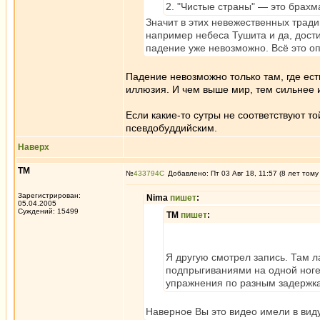
2. "Чистые страны" — это брахм
Значит в этих невежественных тради
например небеса Тушита и да, дост
падение уже невозможно. Всё это оп
Падение невозможно только там, где есть
иллюзия. И чем выше мир, тем сильнее и
Если какие-то сутры не соответствуют т
псевдобуддийским.
Наверх
ТМ
№
433794
Добавлено: Пт 03 Авг 18, 11:57 (8 лет тому
Зарегистрирован:
Nima
пишет
:
05.04.2005
Суждений: 15499
ТМ
пишет
:
Я другую смотрел запись. Там л
подпрыгиваниями на одной ноге 
упражнения по разным задержка
Наверное Вы это видео имели в вид