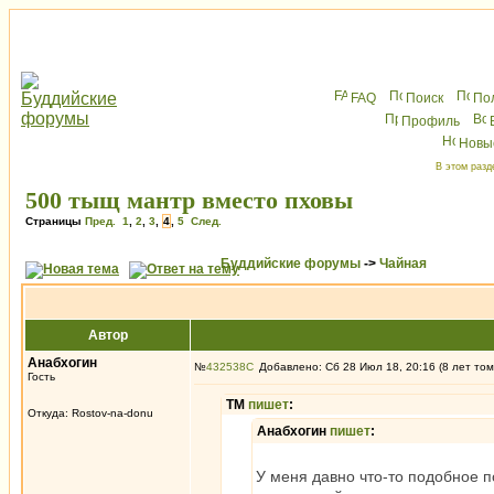
FAQ
Поиск
По
Профиль
Новы
В этом разд
500 тыщ мантр вместо пховы
Страницы
Пред.
1
,
2
,
3
,
4
,
5
След.
Буддийские форумы
->
Чайная
Автор
Анабхогин
№
432538
Добавлено: Сб 28 Июл 18, 20:16 (8 лет том
Гость
ТМ
пишет
:
Откуда: Rostov-na-donu
Анабхогин
пишет
:
У меня давно что-то подобное п