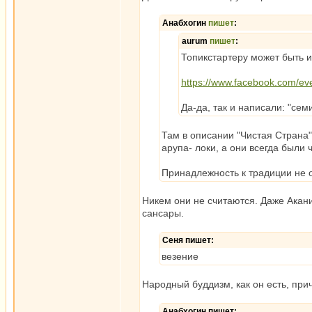
Анабхогин
пишет
:
aurum
пишет
:
Топикстартеру может быть и
https://www.facebook.com/e
Да-да, так и написали: "се
Там в описании "Чистая Страна
арупа- локи, а они всегда были
Принадлежность к традиции не 
Никем они не считаются. Даже Аканиш
сансары.
Сеня пишет:
везение
Народный буддизм, как он есть, пр
Анабхогин пишет: