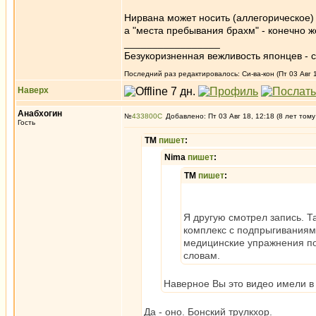
Нирвана может носить (аллегорическое) 
а "места пребывания брахм" - конечно 
_________________
Безукоризненная вежливость японцев - с
Последний раз редактировалось: Си-ва-кон (Пт 03 Авг 1
Наверх
Анабхогин
№
433800
Добавлено: Пт 03 Авг 18, 12:18 (8 лет тому
Гость
ТМ
пишет
:
Nima
пишет
:
ТМ
пишет
:
Я другую смотрел запись. Т
комплекс с подпрыгиваниями 
медицинские упражнения по
словам.
Наверное Вы это видео имели в
Да - оно. Бонский трулкхор.