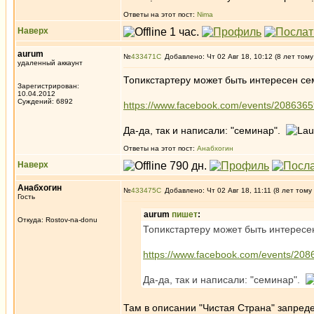
Ответы на этот пост:
Nima
Наверх
aurum
№
433471
Добавлено: Чт 02 Авг 18, 10:12 (8 лет тому
удаленный аккаунт
Топикстартеру может быть интересен се
Зарегистрирован:
10.04.2012
Суждений: 6892
https://www.facebook.com/events/208636
Да-да, так и написали: "семинар".
Ответы на этот пост:
Анабхогин
Наверх
Анабхогин
№
433475
Добавлено: Чт 02 Авг 18, 11:11 (8 лет тому
Гость
aurum
пишет
:
Откуда: Rostov-na-donu
Топикстартеру может быть интересе
https://www.facebook.com/events/20
Да-да, так и написали: "семинар".
Там в описании "Чистая Страна" запреде