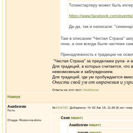
Топикстартеру может быть инте
https://www.facebook.com/event
Да-да, так и написали: "семина
Там в описании "Чистая Страна" за
локи, а они всегда были частями са
Принадлежность к традиции не осво
"Чистая Страна" за пределами рупа- и а
Для традиций, в которых считается, что
невозможным и заблуждением.
Для традиций, где ум пробуждается вмест
Очисти свой ум от омрачения и уз
Ответы на этот пост:
Анабхогин
Наверх
Анабхогин
№
433478
Добавлено: Чт 02 Авг 18, 11:46 (8 лет тому
Гость
Сеня
пишет
:
Откуда: Rostov-na-donu
Анабхогин
пишет
:
aurum
пишет
: