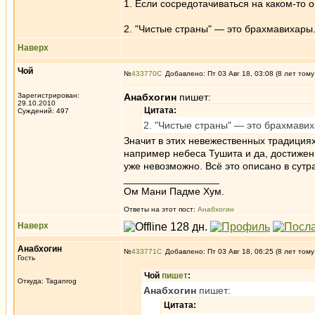
1. Если сосредотачиваться на каком-то о
2. "Чистые страны" — это брахмавихары.
Наверх
Чой
№
433770
Добавлено: Пт 03 Авг 18, 03:08 (8 лет тому
Зарегистрирован:
Анабхогин
пишет:
29.10.2010
Цитата:
Суждений: 497
2. "Чистые страны" — это брахмавих
Значит в этих невежественных традициях
например небеса Тушита и да, достижен
уже невозможно. Всё это описано в сутр
_________________
Ом Мани Падме Хум.
Ответы на этот пост:
Анабхогин
Наверх
Анабхогин
№
433771
Добавлено: Пт 03 Авг 18, 06:25 (8 лет тому
Гость
Чой
пишет
:
Откуда: Taganrog
Анабхогин
пишет:
Цитата: