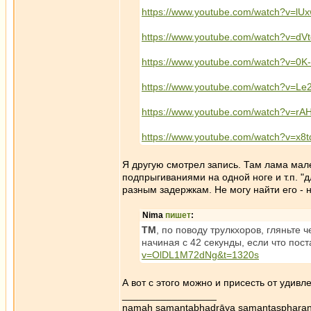
https://www.youtube.com/watch?v=l
https://www.youtube.com/watch?v=d
https://www.youtube.com/watch?v=0
https://www.youtube.com/watch?v=L
https://www.youtube.com/watch?v=r
https://www.youtube.com/watch?v=x8
Я другую смотрел запись. Там лама мале
подпрыгиваниями на одной ноге и т.п. "
разным задержкам. Не могу найти его -
Nima
пишет
:
ТМ
, по поводу трулкхоров, гляньте
начиная с 42 секунды, если что пост
v=OlDL1M72dNg&t=1320s
А вот с этого можно и присесть от удивл
_________________
namaḥ samantabhadrāya samantaspharaṇ