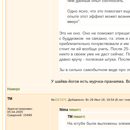
чем данный опыт соотносить.
Одно ясно, что это помогает ещ
опыте этот эффект может возник
вверх".
Это не оно. Оно не поможет отрешить
с буддизмом не связано, т.к. этим 
приблизительно почувствовали и им
стоит ли ей вообще учить. После 25-и
никто в своем уме не даст сейчас. П
давно кручу - полезная штука. Пос
Зы в сильно самобытном виде про эт
У шайва-йогов есть мурчха-пранаяма. Во
Наверх
ТМ
№
432747
Добавлено: Вс 29 Июл 18, 19:54 (8 лет том
Зарегистрирован:
Nima
пишет
:
05.04.2005
Суждений: 15499
ТМ
пишет
:
На ютубе были выложены элеме