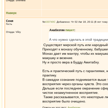
Откуда: Sheffield
Наверх
Сеня
№
433740
Добавлено: Чт 02 Авг 18, 20:11 (8 лет тому
Гость
Анабхогин
пишет
:
Откуда: Vйry
А что нужно сделать в этой традици
Существует мирской путь или народный 
Приходят к монаху обученному, бабушки 
Монах дает им мантру, чтобы их макушк
макушку и везение.
Ну и просто вера в Будду Амитабху.
Есть и практический путь с гарантиями, 
практику.
В самадхи сознание поднимается выше т
восприятия через органы чувств. Это соо
Дальше если последнее омрачение сферо
чистое незамутненное восприятие.
Также рассказывается, что некоторые лю
восприятие было очищено.
Ответы на этот пост:
Анабхогин