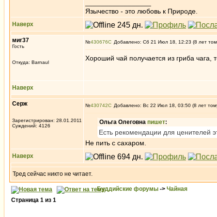
_________________
Язычество - это любовь к Природе.
Наверх
миг37
№
430676
Добавлено: Сб 21 Июл 18, 12:23 (8 лет том
Гость
Хороший чай получается из гриба чага, т
Откуда: Barnaul
Наверх
Серж
№
430742
Добавлено: Вс 22 Июл 18, 03:50 (8 лет том
Зарегистрирован: 28.01.2011
Ольга Олеговна
пишет
:
Суждений: 4126
Есть рекомендации для ценителей эт
Не пить с сахаром.
Наверх
Тред сейчас никто не читает.
Буддийские форумы
->
Чайная
Страница
1
из
1