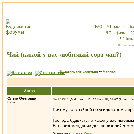
FAQ
Поиск
По
Профиль
Новы
В этом разд
Чай (какой у вас любимый сорт чая?)
Буддийские форумы
->
Чайная
Автор
Ольга Олеговна
№
430351
Добавлено: Пт 20 Июл 18, 01:07 (8 лет том
Гость
Почему-то в чайной не увидела темы про
Господа буддисты, а какой у вас любимы
Есть рекомендации для ценителей этого 
Ответы на этот пост:
Серж