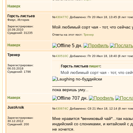
Наверх
Горсть листьев
№
430477
Добавлено: Пт 20 Июл 18, 13:45 (8 лет том
Фикус, Историк
Зарегистрирован:
Мой любимый сорт чая - тот, что сейчас 
10.09.2010
Суждений: 31235
Ответы на этот пост:
Тренер
Наверх
Тренер
№
430510
Добавлено: Пт 20 Июл 18, 18:40 (8 лет том
Зарегистрирован:
Горсть листьев
пишет
:
06.03.2018
Суждений: 1796
Мой любимый сорт чая - тот, что сей
по-буддийски
_________________
пока веришь уму...
Наверх
JustArsik
№
430674
Добавлено: Сб 21 Июл 18, 12:14 (8 лет том
Зарегистрирован:
Мне нравится *вениковый чай*...так назы
30.12.2012
индийский со слониками, и китайский с 
Суждений: 200
не хочется.