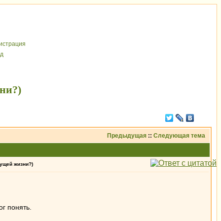
иcтрaция
д
ни?)
Предыдущая
::
Следующая тема
дущей жизни?)
ог понять.