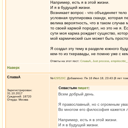
Например, есть я в этой жизни.
И я в будущей жизни.
Возникает вопрос - что объединяет тело
условная группировка скандх, которая п
велика вероятность, что в таком случае 
то своей кармой породил, но это не я. 
сути моя карма рождает существо, которо
мой кармический сын может быть просто
Я создал эту тему в разделе южного буд
кем-то из тхеравады, не помню уже с ке
Ответы на этот пост:
СлаваА
,
Just process
,
empiriocritic
Наверх
СлаваА
№
429520
Добавлено: Пн 16 Июл 18, 23:43 (8 лет том
Севастьян
пишет
:
Зарегистрирован:
31.10.2017
Всем добрый день.
Суждений: 18720
Откуда: Москва
Я православный, но с огромным ува
Во многом его философия кажется ло
Например, есть я в этой жизни.
И я в будущей жизни.