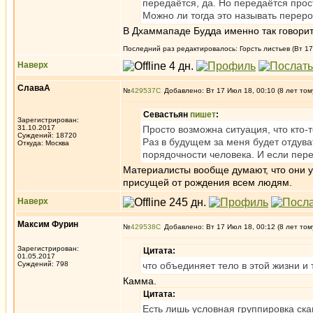
передаётся, да. Но передаётся прос
Можно ли тогда это называть перер
В Дхаммападе Будда именно так говорит:
Последний раз редактировалось: Горсть листьев (Вт 17
Наверх
СлаваА
№
429537
Добавлено: Вт 17 Июл 18, 00:10 (8 лет том
Севастьян
пишет
:
Зарегистрирован:
31.10.2017
Просто возможна ситуация, что кто-т
Суждений: 18720
Раз в будущем за меня будет отдуват
Откуда: Москва
порядочности человека. И если пер
Материалисты вообще думают, что они ум
присущей от рождения всем людям.
Наверх
Максим Фурин
№
429538
Добавлено: Вт 17 Июл 18, 00:12 (8 лет том
Зарегистрирован:
Цитата:
01.05.2017
Суждений: 798
что объединяет тело в этой жизни и
Камма.
Цитата:
Есть лишь условная группировка ска