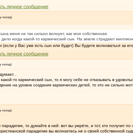
у назад)
сына меня не так сильно волнует, как моя собственная.
е дело когда какой-то кармический сын. На земле страдают миллио
 (если у Вас уже есть сын или будет) Вы будете волноваться за его
у назад)
думает...
какой-то кармический сын, то я могу себе не отказывать в удоволь
дение на уровне создания кармических детей, то это не сильно м
у назад)
парадигме, то думайте в ней: вот вы умрёте, и тот, кто получит по 
 христианской парадигме вы волнуетесь не о своей собственной судь