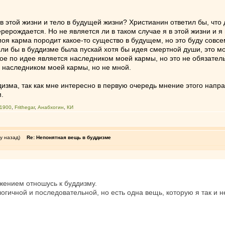
 в этой жизни и тело в будущей жизни? Христианин ответил бы, что 
ерерождается. Но не является ли в таком случае я в этой жизни и 
моя карма породит какое-то существо в будущем, но это буду совсем
Если бы в буддизме была пускай хотя бы идея смертной души, это 
е по идее является наследником моей кармы, но это не обязательно
 наследником моей кармы, но не мной.
дизма, так как мне интересно в первую очередь мнение этого напра
м.
_1900
,
Frithegar
,
Анабхогин
,
КИ
у назад)
Re: Непонятная вещь в буддизме
жением отношусь к буддизму.
гичной и последовательной, но есть одна вещь, которую я так и н