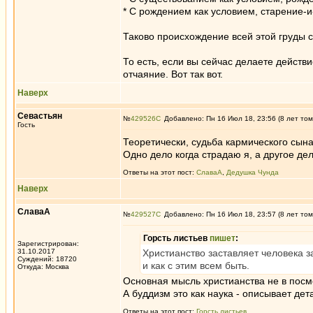
* С рождением как условием, старение-и
Таково происхождение всей этой груды с
То есть, если вы сейчас делаете действ
отчаяние. Вот так вот.
Наверх
Севастьян
№
429526
Добавлено: Пн 16 Июл 18, 23:56 (8 лет том
Гость
Теоретически, судьба кармического сына
Одно дело когда страдаю я, а другое де
Ответы на этот пост:
СлаваА
,
Дедушка Чунда
Наверх
СлаваА
№
429527
Добавлено: Пн 16 Июл 18, 23:57 (8 лет том
Горсть листьев
пишет
:
Зарегистрирован:
31.10.2017
Христианство заставляет человека за
Суждений: 18720
и как с этим всем быть.
Откуда: Москва
Основная мысль христианства не в посм
А буддизм это как наука - описывает де
Ответы на этот пост:
Горсть листьев