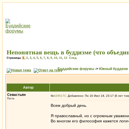
Непонятная вещь в буддизме (что объедин
Страницы
1
,
2
,
3
,
4
,
5
,
6
,
7
,
8
,
9
,
10
,
11
,
12
След.
Буддийские форумы
->
Южный буддизм
Автор
Севастьян
№
429517
Добавлено: Пн 16 Июл 18, 23:17 (8 лет том
Гость
Всем добрый день.
Я православный, но с огромным уважени
Во многом его философия кажется логичн