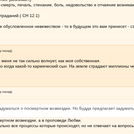
-смерть, печаль, стенание, боль, недовольство и отчаяние возникаю
траданий.( СН 12.1)
ие обусловленное невежеством - то в будущем это вам принесет - с
у назад)
 меня не так сильно волнует, как моя собственная.
ло когда какой-то кармический сын. На земле страдают миллионы ч
у назад)
думаться о посмертном возмездии. Но Будда предлагает задуматься 
ертном возмездии, а в проповеди Любви.
тально все процессы которые происходят, но не отвечает на вопрос