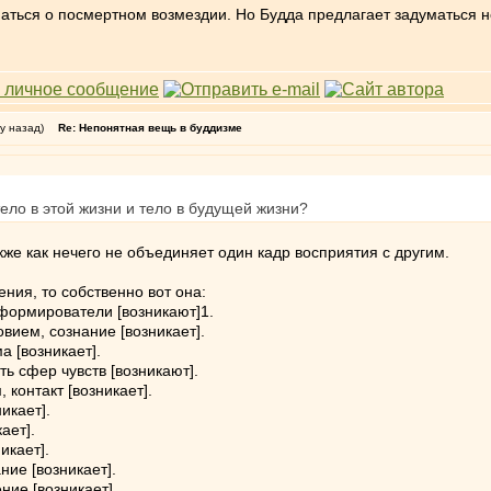
ться о посмертном возмездии. Но Будда предлагает задуматься не о
у назад)
Re: Непонятная вещь в буддизме
тело в этой жизни и тело в будущей жизни?
кже как нечего не объединяет один кадр восприятия с другим.
ния, то собственно вот она:
 формирователи [возникают]1.
вием, сознание [возникает].
а [возникает].
ь сфер чувств [возникают].
 контакт [возникает].
икает].
ает].
икает].
ние [возникает].
ние [возникает].