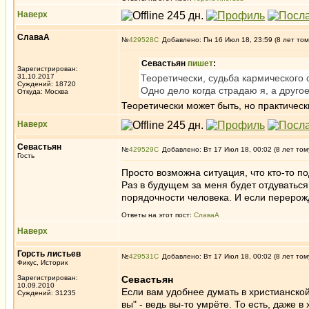
Наверх
СлаваА
№
429528
Добавлено: Пн 16 Июл 18, 23:59 (8 лет том
Севастьян
пишет
:
Зарегистрирован:
31.10.2017
Теоретически, судьба кармического 
Суждений: 18720
Одно дело когда страдаю я, а друго
Откуда: Москва
Теоретически может быть, но практически
Наверх
Севастьян
№
429529
Добавлено: Вт 17 Июл 18, 00:02 (8 лет том
Гость
Просто возможна ситуация, что кто-то по
Раз в будущем за меня будет отдуваться 
порядочности человека. И если перерож
Ответы на этот пост:
СлаваА
Наверх
Горсть листьев
№
429531
Добавлено: Вт 17 Июл 18, 00:02 (8 лет том
Фикус, Историк
Зарегистрирован:
Севастьян
10.09.2010
Если вам удобнее думать в христианской 
Суждений: 31235
вы" - ведь вы-то умрёте. То есть, даже в