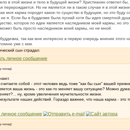
тело в этой жизни и тело в будущей жизни? Христианин ответил бы, 
ая перерождается. Но не является ли в таком случае я в этой жизн
чае моя карма породит какое-то существо в будущем, но это буду со
о не я. Если бы в буддизме была пускай хотя бы идея смертной ду
щество, которое по идее является наследником моей кармы, но это 
н может быть просто наследником моей кармы, но не мной.
 буддизма, так как мне интересно в первую очередь мнение этого на
 помню уже с кем.
ический сын страдал.
у назад)
нают.
 считаете собой - этот человек ведь тоже "как бы сын" вашей прежне
ляется ваша жизнь - это как-то меняет вашу ситуацию? Можно думат
меняет?... ну, кроме увеличения мучительности жизни.
в результате наших действий. Гораздо важнее, что наша карма - это
у назад)