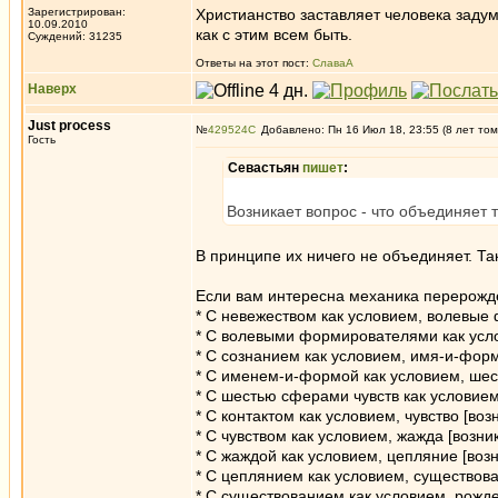
Зарегистрирован:
Христианство заставляет человека задума
10.09.2010
как с этим всем быть.
Суждений: 31235
Ответы на этот пост:
СлаваА
Наверх
Just process
№
429524
Добавлено: Пн 16 Июл 18, 23:55 (8 лет том
Гость
Севастьян
пишет
:
Возникает вопрос - что объединяет 
В принципе их ничего не объединяет. Та
Если вам интересна механика перерожде
* С невежеством как условием, волевые
* С волевыми формирователями как усло
* С сознанием как условием, имя-и-форм
* С именем-и-формой как условием, шест
* С шестью сферами чувств как условием,
* С контактом как условием, чувство [возн
* С чувством как условием, жажда [возник
* С жаждой как условием, цепляние [возн
* С цеплянием как условием, существова
* С существованием как условием, рожде