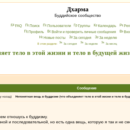
Дхарма
Буддийское сообщество
FAQ
Поиск
Пользователи
Группы
Календарь
Peг
Профиль
Войти и проверить личные сообщения
Вхo
Новые посты
За сегодня
За неделю
В этом разделе:
За сегодня
За неделю
За месяц
яет тело в этой жизни и тело в будущей жиз
Сообщение
у назад)
Непонятная вещь в буддизме (что объединяет тело в этой жизни и тело в бу
ем отношусь к буддизму.
ой и последовательной, но есть одна вещь, которую я так и не см