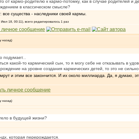
то от кармо-родителю к кармо-потомку, как в случае родителей и д
ождением в классическом смысле?
 все существа - наследники своей кармы.
 Июл 18, 00:11), всего редактировалось 1 раз
у назад)
о подумает...
ься какой-то кармический сын, то я могу себе не отказывать в удо
ерождение на уровне создания кармических детей, то это не сильн
рут и этим все закончится. И их около миллиарда. Да, я думаю, э
у назад)
 тело в будущей жизни?
ндх, которая перерождается.