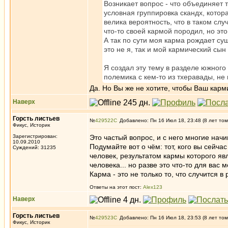
Возникает вопрос - что объединяет 
условная группировка скандх, котор
велика вероятность, что в таком слу
что-то своей кармой породил, но эт
А так по сути моя карма рождает су
это не я, так и мой кармический сы
Я создал эту тему в разделе южного
полемика с кем-то из тхеравады, не
Да. Но Вы же не хотите, чтобы Ваш карм
Наверх
Горсть листьев
№
429522
Добавлено: Пн 16 Июл 18, 23:48 (8 лет том
Фикус, Историк
Зарегистрирован:
Это частый вопрос, и с него многие начи
10.09.2010
Подумайте вот о чём: тот, кого вы сейчас
Суждений: 31235
человек, результатом кармы которого яв
человека... но разве это что-то для вас 
Карма - это не только то, что случится 
Ответы на этот пост:
Alex123
Наверх
Горсть листьев
№
429523
Добавлено: Пн 16 Июл 18, 23:53 (8 лет том
Фикус, Историк