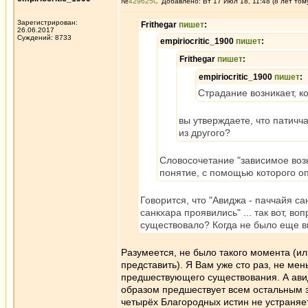
№
429625
Добавлено: Вт 17 Июл 18, 11:48 (8 лет том
Зарегистрирован:
Frithegar
пишет
:
26.06.2017
Суждений: 8733
empiriocritic_1900
пишет
:
Frithegar
пишет
:
empiriocritic_1900
пишет
:
Страдание возникает, к
вы утверждаете, что патичч
из другого?
Словосочетание "зависимое возн
понятие, с помощью которого 
Говорится, что "Авиджа - паччайя са
санкхара проявились" ... так вот, во
существовало? Когда не было еще в
Разумеется, не было такого момента (ил
представить). Я Вам уже сто раз, не мен
предшествующего существования. А авид
образом предшествует всем остальным зв
четырёх Благородных истин не устраняет