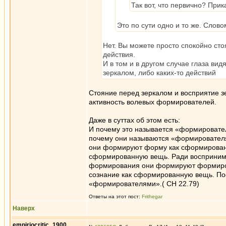
Так вот, что первично? При
Это по сути одно и то же. Сло
Нет. Вы можете просто спокойно сто
действия.
И в том и в другом случае глаза вид
зеркалом, либо каких-то действий
Стояние перед зеркалом и восприятие зе
активность волевых формирователей.
Даже в суттах об этом есть:
И почему это называется «формировате
почему они называются «формировател
они формируют форму как сформированн
сформированную вещь. Ради восприним
формирования они формируют формиров
сознание как сформированную вещь. П
«формирователями».( СН 22.79)
Ответы на этот пост:
Frithegar
Наверх
empiriocritic_1900