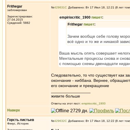
Frithegar
№
429631
Добавлено: Вт 17 Июл 18, 12:21 (8 лет том
заблокирован
Зарегистрирован:
empiriocritic_1900
пишет
:
27.04.2015
Суждений: 5882
Frithegar
пишет
:
Зачем вообще себе голову моро
всё одно и то же и никакой завис
Ваша мысль опять совершает нелогич
Ментальные процессы снова и снова
с помощью схемы двенадцати нидан
Следовательно, то что существует как з
окончание - ниббана. Вернее, обращают 
его окончание и прекращение
_________________
живите больше
Ответы на этот пост:
empiriocritic_1900
Наверх
Горсть листьев
№
429632
Добавлено: Вт 17 Июл 18, 12:22 (8 лет том
Фикус, Историк
Зарегистрирован: