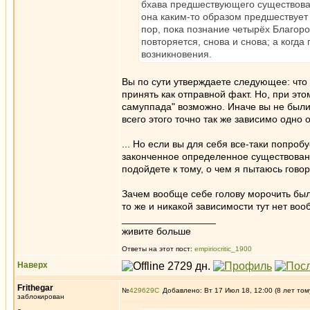
бхава предшествующего существован
она каким-то образом предшествует 
пор, пока познание четырёх Благор
повторяется, снова и снова; а когд
возникновения.
Вы по сути утверждаете следующее: что "
принять как отправной факт. Но, при это
самуппада" возможно. Иначе вы не были 
всего этого точно так же зависимо одно 
... Но если вы для себя все-таки попроб
законченное определенное существование
подойдете к тому, о чем я пытаюсь говор
Зачем вообще себе голову морочить был
то же и никакой зависимости тут нет воо
_________________
живите больше
Ответы на этот пост:
empiriocritic_1900
Наверх
Frithegar
№
429629
Добавлено: Вт 17 Июл 18, 12:00 (8 лет том
заблокирован