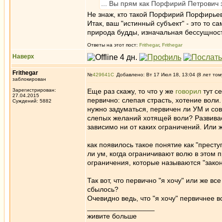
... Вы прям как Порфирий Петрович 
Не знаж, кто такой Порфирий Порфирьев
Итак, ваш "истинный субъект" - это то с
природа будды, изначальная бессущност
Ответы на этот пост:
Frithegar
,
Frithegar
Наверх
Frithegar
№
429641
Добавлено: Вт 17 Июл 18, 13:04 (8 лет том
заблокирован
Зарегистрирован:
Еще раз скажу, то что у же
говорил
тут с
27.04.2015
первично: слепая страсть, хотение воли
Суждений: 5882
нужно задуматься, первичен ли УМ и со
слепых желаний хотящей воли? Развивает
зависимо ни от каких ограничений. Или 
как появилось такое понятие как "престу
ли ум, когда ограничивают волю в этом п
ограничения, которые называются "закон
Так вот, что первично "я хочу" или же вс
сбылось?
Очевидно ведь, что "я хочу" первичнее вс
_________________
живите больше