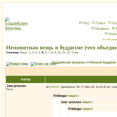
FAQ
Поиск
По
Профиль
Новы
В этом разд
Непонятная вещь в буддизме (что объедин
Страницы
Пред.
1
,
2
,
3
,
4
,
5
,
6
,
7
,
8
,
9
,
10
,
11
,
12
След.
Буддийские форумы
->
Южный буддизм
Автор
Just process
№
429624
Добавлено: Вт 17 Июл 18, 11:43 (8 лет том
Гость
Frithegar
пишет
:
Just process
пишет
:
Frithegar
пишет
: