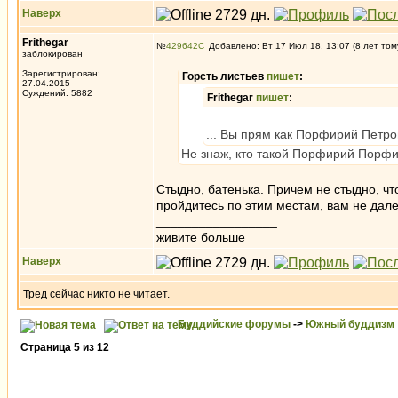
Наверх
Frithegar
№
429642
Добавлено: Вт 17 Июл 18, 13:07 (8 лет том
заблокирован
Зарегистрирован:
Горсть листьев
пишет
:
27.04.2015
Суждений: 5882
Frithegar
пишет
:
... Вы прям как Порфирий Петро
Не знаж, кто такой Порфирий Порфи
Стыдно, батенька. Причем не стыдно, что
пройдитесь по этим местам, вам не дале
_________________
живите больше
Наверх
Тред сейчас никто не читает.
Буддийские форумы
->
Южный буддизм
Страница
5
из
12