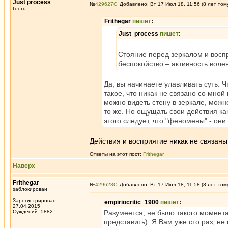
Just process
№
429627
Добавлено: Вт 17 Июл 18, 11:56 (8 лет том
Гость
Frithegar
пишет
:
Just process
пишет
:
Стояние перед зеркалом и воспр
беспокойство – активность во
Да, вы начинаете улавливать суть. Ч
такое, что никак не связано со мно
можно видеть стену в зеркале, можно
то же. Но ощущать свои действия как 
этого следует, что "феномены" - они
Действия и восприятие никак не связан
Ответы на этот пост:
Frithegar
Наверх
Frithegar
№
429628
Добавлено: Вт 17 Июл 18, 11:58 (8 лет том
заблокирован
Зарегистрирован:
empiriocritic_1900
пишет
:
27.04.2015
Суждений: 5882
Разумеется, не было такого момента
представить). Я Вам уже сто раз, не