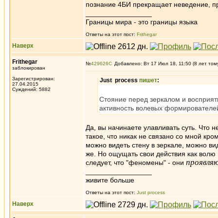
познание 4БИ прекращает неведение, пр
_________________
Границы мира - это границы языка
Ответы на этот пост:
Frithegar
Наверх
Frithegar
№
429626
Добавлено: Вт 17 Июл 18, 11:50 (8 лет том
заблокирован
Зарегистрирован:
Just process
пишет
:
27.04.2015
Суждений: 5882
Стояние перед зеркалом и восприяти
активность волевых формировател
Да, вы начинаете улавливать суть. Что н
такое, что никак не связано со мной кр
можно видеть стену в зеркале, можно вид
же. Но ощущать свои действия как волю и 
проявля
следует, что "феномены" - они
_________________
живите больше
Ответы на этот пост:
Just process
Наверх