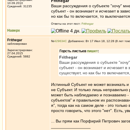
Frithegar
10.09.2010
Ваши рассуждения о субъекте "хочу" мн
Суждений: 31235
субъект - он возникает и исчезает в зав
но как бы то включается, то выключаетс
Ответы на этот пост:
Frithegar
Наверх
Frithegar
№
429634
Добавлено: Вт 17 Июл 18, 12:28 (8 лет том
заблокирован
Зарегистрирован:
Горсть листьев
пишет
:
27.04.2015
Суждений: 5882
Frithegar
Ваши рассуждения о субъекте "хочу"
субъект - он возникает и исчезает в
существует, но как бы то включается
Истинный Субъект не может возникать и и
не Субъект. И только лишь неправильно ра
может быть наблюдаемо и познаваемо - 
субъектов" и правильном их распознавани
я", тогда как на самом деле - это тольк
просто говорить, что этого "нет". Есть, 
... Вы прям как Порфирий Петрович заго
_________________