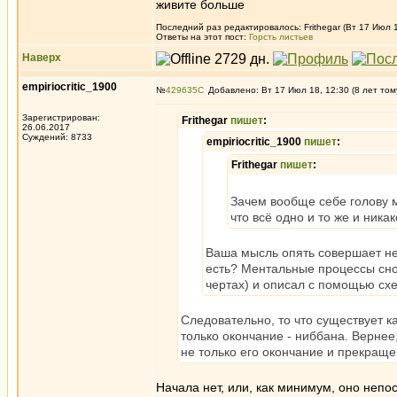
живите больше
Последний раз редактировалось: Frithegar (Вт 17 Июл 1
Ответы на этот пост:
Горсть листьев
Наверх
empiriocritic_1900
№
429635
Добавлено: Вт 17 Июл 18, 12:30 (8 лет том
Зарегистрирован:
Frithegar
пишет
:
26.06.2017
Суждений: 8733
empiriocritic_1900
пишет
:
Frithegar
пишет
:
Зачем вообще себе голову 
что всё одно и то же и никак
Ваша мысль опять совершает нел
есть? Ментальные процессы сно
чертах) и описал с помощью сх
Следовательно, то что существует к
только окончание - ниббана. Вернее
не только его окончание и прекращ
Начала нет, или, как минимум, оно неп