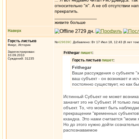
... Я вот недавно читал Рис-Дэвидса. Так
относительно "я". А не об отсутствии на
прекратить.
_________________
живите больше
Наверх
Горсть листьев
№
429639
Добавлено: Вт 17 Июл 18, 12:43 (8 лет том
Фикус, Историк
Зарегистрирован:
Frithegar
пишет
:
10.09.2010
Суждений: 31235
Горсть листьев
пишет
:
Frithegar
Ваши рассуждения о субъекте "х
ваш субъект - он возникает и ис
постоянно существует, но как б
Истинный Субъект не может возникать
заначит это не Субъект. И только ли
объект. То, что может быть наблюдае
прекращении "временных субъектов" 
кхандха. Это нами считается "моим я
Но до этого нужно дойти сознательно.
распознаваемое