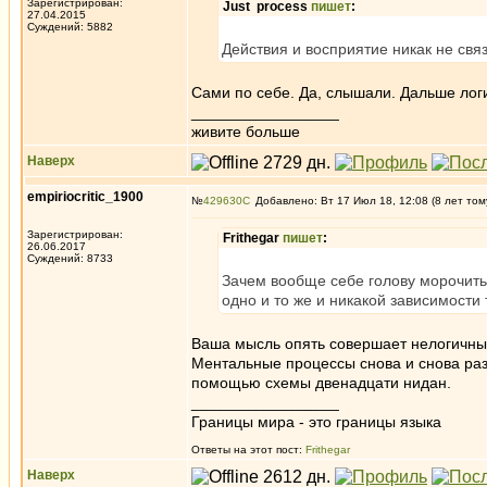
Зарегистрирован:
Just process
пишет
:
27.04.2015
Суждений: 5882
Действия и восприятие никак не свя
Сами по себе. Да, слышали. Дальше логик
_________________
живите больше
Наверх
empiriocritic_1900
№
429630
Добавлено: Вт 17 Июл 18, 12:08 (8 лет том
Зарегистрирован:
Frithegar
пишет
:
26.06.2017
Суждений: 8733
Зачем вообще себе голову морочить
одно и то же и никакой зависимости т
Ваша мысль опять совершает нелогичный 
Ментальные процессы снова и снова раз
помощью схемы двенадцати нидан.
_________________
Границы мира - это границы языка
Ответы на этот пост:
Frithegar
Наверх