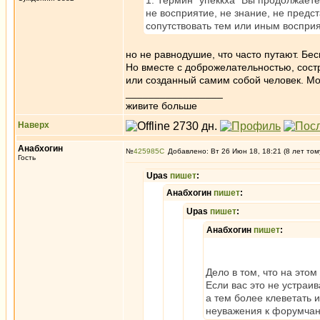
1. Термин "упеккха" Вы продолжаете
не восприятие, не знание, не предст
сопутствовать тем или иным воспри
но не равнодушие, что часто путают. Бе
Но вместе с доброжелательностью, сост
или созданный самим собой человек. Мо
_________________
живите больше
Наверх
Анабхогин
№
425985
Добавлено: Вт 26 Июн 18, 18:21 (8 лет том
Гость
Upas
пишет
:
Анабхогин
пишет
:
Upas
пишет
:
Анабхогин
пишет
:
Дело в том, что на это
Если вас это не устраи
а тем более клеветать 
неуважения к форумчана