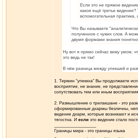
Если это не прямое видение
какое ещё третье видение? 
вспомогательная практика, 
Что Вы называете "аналитическ
полученное с чужих слов. А мо
двумя формами знания понятно. 
Ну вот я прямо сейчас вижу умом, ч
это ведь не так!
В чём разница между упекшей и ра
1. Термин "упеккха" Вы продолжаете исп
восприятие, не знание, не представление
сопутствовать тем или иным восприятия
2. Размышление о трилакшане - это разм
сформированные дхармы безличны, непос
видение дхарм, которые возникают и ис
тягостна. И
если
это видение стало пост
_________________
Границы мира - это границы языка