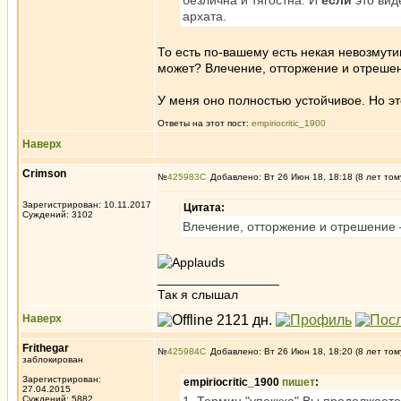
безлична и тягостна. И
если
это вид
архата.
То есть по-вашему есть некая невозмути
может? Влечение, отторжение и отрешен
У меня оно полностью устойчивое. Но эт
Ответы на этот пост:
empiriocritic_1900
Наверх
Crimson
№
425983
Добавлено: Вт 26 Июн 18, 18:18 (8 лет том
Зарегистрирован: 10.11.2017
Цитата:
Суждений: 3102
Влечение, отторжение и отрешение 
_________________
Так я слышал
Наверх
Frithegar
№
425984
Добавлено: Вт 26 Июн 18, 18:20 (8 лет том
заблокирован
Зарегистрирован:
empiriocritic_1900
пишет
:
27.04.2015
Суждений: 5882