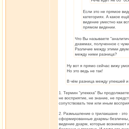
Речь идёт не об "о
Если это не прямое вид
категориях. А какое ещ
видение уместно как вс
прямом видении.
Что Вы называете "аналитич
дхаммах, полученное с чуж
Различие между этими двумя
между ними разница?
Ну вот я прямо сейчас вижу умо
Но это ведь не так!
В чём разница между упекшей 
1. Термин "упеккха" Вы продолжаете
не восприятие, не знание, не предст
сопутствовать тем или иным воспри
2. Размышление о трилакшане - это 
сформированные дхармы безличны, н
видение дхарм, которые возникают 