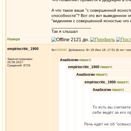
А что такое ваше "с совершенной ясность
способности"? Вот это вот выведенное об
"видением с совершенной ясностью что е
_________________
Так я слышал
Наверх
empiriocritic_1900
№
425959
Добавлено: Вт 26 Июн 18, 17:51 (8 лет том
Зарегистрирован:
Анабхогин
пишет
:
26.06.2017
Суждений: 8733
empiriocritic_1900
пишет
:
Анабхогин
пишет
:
empiriocritic_1900
пишет
:
Анабхогин
пишет
:
То есть вы считает
себе ведёт за его 
Речь идёт не об "осмыс