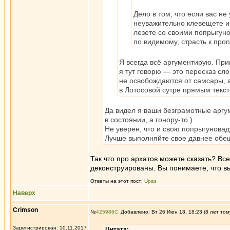
Дело в том, что если вас н
неуважительно клевещете и
лезете со своими попрыгуно
по видимому, страсть к про
Я всегда всё аргументирую. При
я тут говорю — это пересказ сло
не освобождаются от самсары, 
в Лотосовой сутре прямым текст
Да видел я ваши безграмотные аргум
в состоянии, а гонору-то )
Не уверен, что и свою попрыгуноваду
Лучше выполняйте свое давнее обе
Так что про архатов можете сказать? В
деконструированы. Вы понимаете, что в
Ответы на этот пост:
Upas
Наверх
Crimson
№
425986
Добавлено: Вт 26 Июн 18, 18:23 (8 лет том
Зарегистрирован: 10.11.2017
Цитата: