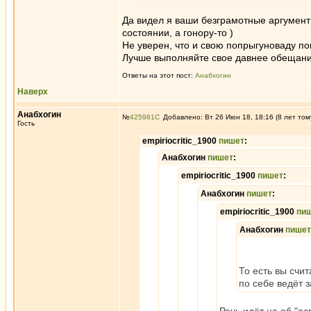
Да видел я ваши безграмотные аргументы
состоянии, а гонору-то )
Не уверен, что и свою попрыгуноваду пон
Лучше выполняйте свое давнее обещани
Ответы на этот пост:
Анабхогин
Наверх
Анабхогин
№
425981
Добавлено: Вт 26 Июн 18, 18:16 (8 лет том
Гость
empiriocritic_1900
пишет
:
Анабхогин
пишет
:
empiriocritic_1900
пишет
:
Анабхогин
пишет
:
empiriocritic_1900
пи
Анабхогин
пишет
То есть вы счи
по себе ведёт 