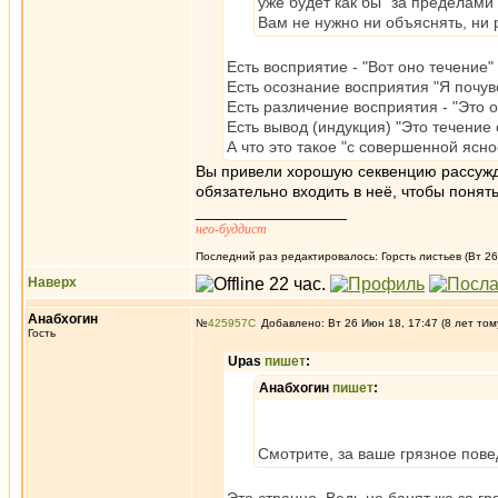
уже будет как бы "за пределами"
Вам не нужно ни объяснять, ни р
Есть восприятие - "Вот оно течение"
Есть осознание восприятия "Я почув
Есть различение восприятия - "Это 
Есть вывод (индукция) "Это течение 
А что это такое "с совершенной яснос
Вы привели хорошую секвенцию рассужде
обязательно входить в неё, чтобы понять
_________________
нео-буддист
Последний раз редактировалось: Горсть листьев (Вт 26
Наверх
Анабхогин
№
425957
Добавлено: Вт 26 Июн 18, 17:47 (8 лет том
Гость
Upas
пишет
:
Анабхогин
пишет
:
Смотрите, за ваше грязное пове