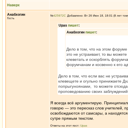
Наверх
Анабхогин
№
425972
Добавлено: Вт 26 Июн 18, 18:01 (8 лет том
Гость
Upas
пишет
:
Анабхогин
пишет
:
Дело в том, что на этом форуме
это не устраивает, то вы может
клеветать и оскорблять форумча
форумчанам и косвенно к его ад
Дело в том, что если вас не устраи
клевещете и огульно принижаете Дха
попрыгуноянами, то можете отсюда с
проповедованию своих заблуждений в
Я всегда всё аргументирую. Принципиальн
говорю — это пересказ слов учителей, пр
освобождаются от самсары, а находятся
сутре прямым текстом.
Ответы на этот пост:
Upas