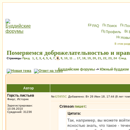
FAQ
Поиск
По
Профиль
Новы
В этом разд
Померяемся доброжелательностью и нра
Страницы
Пред.
1
,
2
,
3
,
4
,
5
,
6
,
7
,
8
,
9
,
10
,
11
...
17
,
18
,
19
,
20
,
21
,
22
,
23
,
24
След.
Буддийские форумы
->
Южный буддизм
Автор
Горсть листьев
№
425955
Добавлено: Вт 26 Июн 18, 17:44 (8 лет том
Фикус, Историк
Зарегистрирован:
Crimson
пишет
:
10.09.2010
Суждений: 31236
Цитата:
Так, например, вы можете войти
ясностью знать, что такое - теч