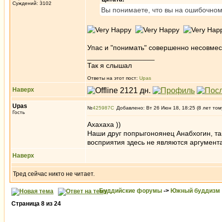
Суждений: 3102
Вы понимаете, что вы на ошибочном
Упас и "понимать" совершенно несовме
_________________
Так я слышал
Ответы на этот пост:
Upas
Наверх
Upas
№
425987
Добавлено: Вт 26 Июн 18, 18:25 (8 лет том
Гость
Ахахаха ))
Наши друг попрыгоноянец Анабхогин, так
восприятия здесь не являются аргумента
Наверх
Тред сейчас никто не читает.
Буддийские форумы
->
Южный буддизм
Страница
8
из
24