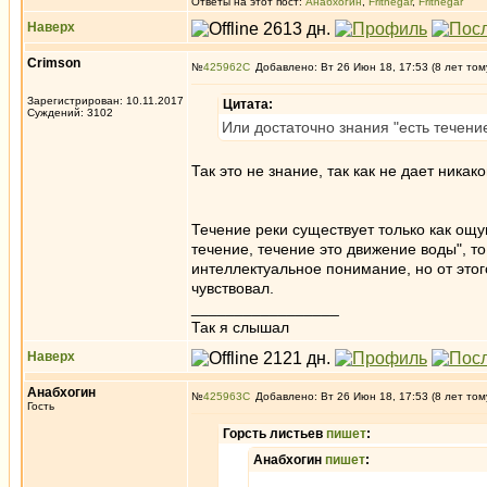
Ответы на этот пост:
Анабхогин
,
Frithegar
,
Frithegar
Наверх
Crimson
№
425962
Добавлено: Вт 26 Июн 18, 17:53 (8 лет том
Зарегистрирован: 10.11.2017
Цитата:
Суждений: 3102
Или достаточно знания "есть течение
Так это не знание, так как не дает ника
Течение реки существует только как ощ
течение, течение это движение воды", т
интеллектуальное понимание, но от этого
чувствовал.
_________________
Так я слышал
Наверх
Анабхогин
№
425963
Добавлено: Вт 26 Июн 18, 17:53 (8 лет том
Гость
Горсть листьев
пишет
:
Анабхогин
пишет
: