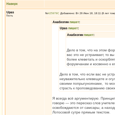
Наверх
Upas
№
425979
Добавлено: Вт 26 Июн 18, 18:11 (8 лет том
Гость
Анабхогин
пишет
:
Upas
пишет
:
Анабхогин
пишет
:
Дело в том, что на этом фо
вас это не устраивает, то 
более клеветать и оскорбля
форумчанам и косвенно к ег
Дело в том, что если вас не ус
неуважительно клевещете и огул
своими попрыгуноянами, то може
страсть к проповедованию своих
Я всегда всё аргументирую. Принципи
говорю — это пересказ слов учителей
освобождаются от самсары, а наход
Лотосовой сутре прямым текстом.