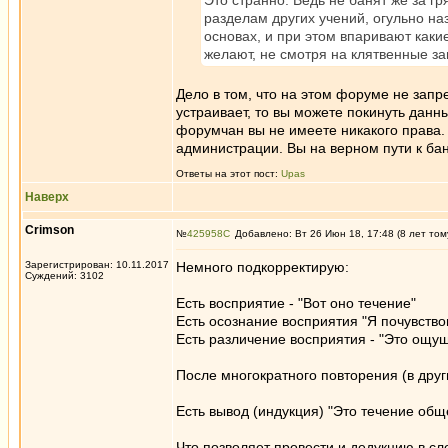
Это странно. Ведь не банят же за 
разделам других учений, огульно н
основах, и при этом впаривают каки
желают, не смотря на клятвенные за
Дело в том, что на этом форуме не запр
устраивает, то вы можете покинуть данн
форумчан вы не имеете никакого права.
администрации. Вы на верном пути к бан
Ответы на этот пост:
Upas
Наверх
Crimson
№
425958
Добавлено: Вт 26 Июн 18, 17:48 (8 лет том
Зарегистрирован: 10.11.2017
Немного подкорректирую:
Суждений: 3102
Есть восприятие - "Вот оно течение"
Есть осознание восприятия "Я почувство
Есть различение восприятия - "Это ощу
После многократного повторения (в друг
Есть вывод (индукция) "Это течение обще
Что позволяет провести и дедукцию в сле