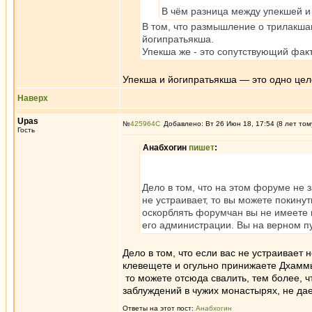
В чём разница между упекшей 
В том, что размышление о трилакшан
йогипратьякша.
Упекша же - это сопутствующий факт
Упекша и йогипратьякша — это одно цел
Наверх
Upas
№
425964
Добавлено: Вт 26 Июн 18, 17:54 (8 лет том
Гость
Анабхогин
пишет
:
Дело в том, что на этом форуме не 
не устраивает, то вы можете покину
оскорблять форумчан вы не имеете 
его администрации. Вы на верном пу
Дело в том, что если вас не устраивает
клевещете и огульно принижаете Дхаммы
то можете отсюда свалить, тем более, ч
заблуждений в чужих монастырях, не дае
Ответы на этот пост:
Анабхогин