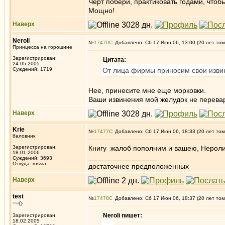
Черт побери, практиковать годами, чтобы
Мощно!
Наверх
Neroli
№
17470
Добавлено: Сб 17 Июн 06, 13:00 (20 лет том
Принцесса на горошине
Зарегистрирован:
Цитата:
24.05.2005
Суждений: 1719
От лица фирмы приносим свои изви
Нее, принесите мне еще морковки.
Ваши извинения мой желудок не перевар
Наверх
Krie
№
17477
Добавлено: Сб 17 Июн 06, 18:33 (20 лет том
баловник
Зарегистрирован:
Книгу жалоб пополним и вашею, Нероли.
18.01.2006
_________________
Суждений: 3693
Откуда: russia
достаточнее предположенных
Наверх
test
№
17478
Добавлено: Сб 17 Июн 06, 18:37 (20 лет том
一心
Neroli пишет:
Зарегистрирован:
18.02.2005