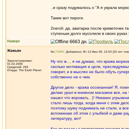
..и сразу подумалось о "А я украла морко
Такие вот пироги.
2neroli: да, аватарка после креветочек т
ступеньки долго мусолили в своих руках 
Наверх
Жамьян
№
17295
Добавлено: Вт 13 Июн 06, 13:53 (20 лет том
Зарегистрирован:
Ну что ж..., я не думаю, что кража морко
01.02.2006
сколько мотивация и цели, преследуемые
Суждений: 293
Откуда: The Earth Planet
говорит, и в мыслях не было обуть супе
собственно не о чем.
Другое дело - кража осознанная! Я, помн
делаю урал в книжном магазине все, на 
нашел что воровать...)! Никаких угрызен
стало лишь тогда, когда меня с этим дел
поэтому шуму поднимать не стали, а все
вспоминаю об этом с улыбкой и даже рад
литературу, вот!
Как-то раз мы с приятелями решили выпи