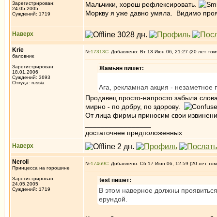
Зарегистрирован:
Мальчики, хорош рефлексировать.
24.05.2005
Моркву я уже давно умяла. Видимо проя
Суждений: 1719
Наверх
Krie
№
17313
Добавлено: Вт 13 Июн 06, 21:27 (20 лет том
баловник
Зарегистрирован:
Жамьян пишет:
18.01.2006
Суждений: 3693
Откуда: russia
Ага, рекламная акция - незаметное
Продавец просто-напросто забыла слова
мирно - по добру, по здорову.
От лица фирмы приносим свои извинени
_________________
достаточнее предположенных
Наверх
Neroli
№
17469
Добавлено: Сб 17 Июн 06, 12:59 (20 лет том
Принцесса на горошине
Зарегистрирован:
test пишет:
24.05.2005
Суждений: 1719
В этом наверное должны проявиться 
ерундой.