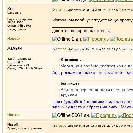
Krie
№
17308
Добавлено: Вт 13 Июн 06, 19:57 (20 лет том
баловник
Зарегистрирован:
Магазинам вообще следует чаще провод
18.01.2006
_________________
Суждений: 3693
Откуда: russia
достаточнее предположенных
Наверх
Жамьян
№
17309
Добавлено: Вт 13 Июн 06, 20:08 (20 лет том
Зарегистрирован:
Krie пишет:
01.02.2006
Суждений: 293
Магазинам вообще следует чаще пр
Откуда: The Earth Planet
Ага, рекламная акция - незаметное под
test пишет:
В этом наверное должны проявиться 
ерундой.
Годы буддийской практики в идеале дол
живых существ и обретения сидхи Маха
Наверх
Neroli
№
17312
Добавлено: Вт 13 Июн 06, 21:27 (20 лет том
Принцесса на горошине