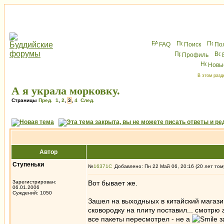
FAQ
Поиск
По
Профиль
Новы
В этом разд
А я украла морковку.
Страницы
Пред.
1
,
2
,
3
,
4
След.
Автор
Ступеньки
№
16371
Добавлено: Пн 22 Май 06, 20:16 (20 лет том
Зарегистрирован:
Вот бывает же.
06.01.2006
Суждений: 1050
Зашел на выходныых в китайский магази
сковородку на плиту поставил... смотрю
все пакеты пересмотрел - не а
з