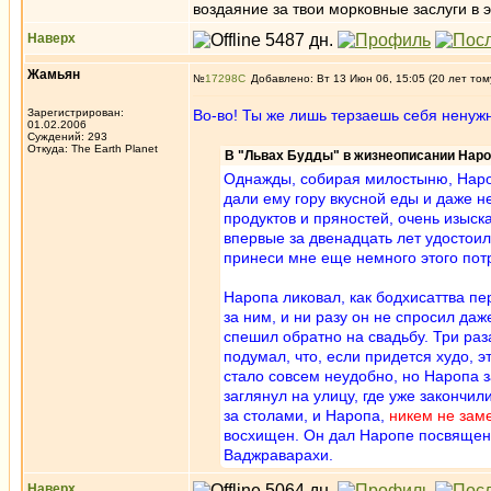
воздаяние за твои морковные заслуги в 
Наверх
Жамьян
№
17298
Добавлено: Вт 13 Июн 06, 15:05 (20 лет том
Зарегистрирован:
Во-во! Ты же лишь терзаешь себя ненужн
01.02.2006
Суждений: 293
Откуда: The Earth Planet
В "Львах Будды" в жизнеописании Наро
Однажды, собирая милостыню, Нароп
дали ему гору вкусной еды и даже н
продуктов и пряностей, очень изыска
впервые за двенадцать лет удостоил
принеси мне еще немного этого по
Наропа ликовал, как бодхисаттва пе
за ним, и ни разу он не спросил даже
спешил обратно на свадьбу. Три раз
подумал, что, если придется худо, э
стало совсем неудобно, но Наропа з
заглянул на улицу, где уже закончил
за столами, и Наропа,
никем не зам
восхищен. Он дал Наропе посвящени
Ваджраварахи.
Наверх