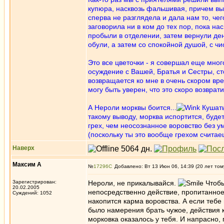
купюра, насквозь фальшивая, причем вы
сперва не разглядела и дала нам то, чег
заговорила ни в ком до тех пор, пока н
пробыли в отделении, затем вернули де
обули, а затем со спокойной душой, с чи
Это все цветочки - я совершал еще много
осуждение с Вашей, Братья и Сестры, ст
возвращается ко мне в очень скором вре
могу быть уверен, что это скоро возвра
А Нероли морквы боится...
Кушать
такому выводу, морква испортится, будет
грех, чем неосознанное воровство без ум
(поскольку ты это вообще грехом считаеш
Наверх
Максим А
№
17296
Добавлено: Вт 13 Июн 06, 14:39 (20 лет том
Зарегистрирован:
Нероли, не прикалывайся.
Чтобы
20.02.2005
непосредственно действие, пропитанное
Суждений: 1052
накопится карма воровства. А если тебе п
было намерения брать чужое, действия к
морковка оказалось у тебя. И напрасно, 