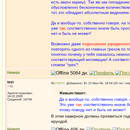
есть закон кармы). Так же как попадани
обусловленно бесконечным количеством п
тот, кто обладает абсолютным видением.
Да и вообще-то, собственно говоря, на 
уже
так
, соответственно иначе быть прос
нет и быть не может!
Возможно даже
подношение украденног
повторять одного из главных грехов по т
понятно почему у тебя оказалось немно
соответствующей мотивации! А соответс
словом "грех"!
Наверх
test
№
17307
Добавлено: Вт 13 Июн 06, 19:54 (20 лет том
一心
Жамьян пишет:
Зарегистрирован:
18.02.2005
Да и вообще-то, собственно говоря,
Суждений: 18709
Это уже
так
, соответственно иначе б
этому поводу нет и быть не может!
В этом наверное должны проявиться года
ерундой.
Наверх