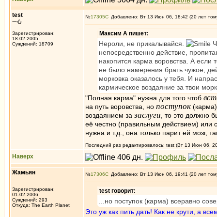
test
№
17305
Добавлено: Вт 13 Июн 06, 18:42 (20 лет том
一心
Максим А пишет:
Зарегистрирован:
18.02.2005
Нероли, не прикалывайся.
Ч
Суждений: 18709
непосредственно действие, пропита
накопится карма воровства. А если те
не было намерения брать чужое, дей
морковка оказалось у тебя. И напрасн
кармическое воздаяние за твои морк
вст
"Полная карма" нужна для того чтоб
поступок
на путь воровства, но
(карма)
заслуги
воздаянием за
, то это должно 
её честно (правильным действием) или со
нужна и т.д., она только парит ей мозг, 
Последний раз редактировалось: test (Вт 13 Июн 06, 20
Наверх
Жамьян
№
17306
Добавлено: Вт 13 Июн 06, 19:41 (20 лет том
Зарегистрирован:
test говорит:
01.02.2006
Суждений: 293
...но поступок (карма) всеравно сов
Откуда: The Earth Planet
Это уж как пить дать! Как не крути, а в