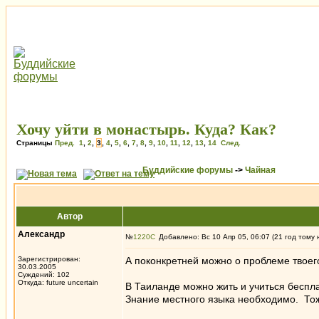
Хочу уйти в монастырь. Куда? Как?
Страницы
Пред.
1
,
2
,
3
,
4
,
5
,
6
,
7
,
8
,
9
,
10
,
11
,
12
,
13
,
14
След.
Буддийские форумы
->
Чайная
Автор
Александр
№
1220
Добавлено: Вс 10 Апр 05, 06:07 (21 год тому 
Зарегистрирован:
А поконкретней можно о проблеме твое
30.03.2005
Суждений: 102
Откуда: future uncertain
В Таиланде можно жить и учиться беспл
Знание местного языка необходимо. Тож