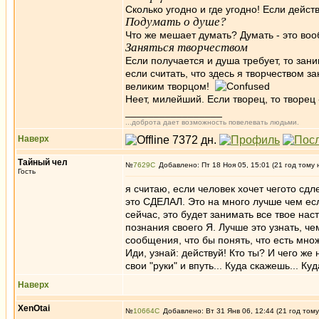
Сколько угодно и где угодно! Если дейс
Подумать о душе?
Что же мешает думать? Думать - это воо
Заняться творчеством
Если получается и душа требует, то зан
если считать, что здесь я творчеством за
великим творцом!
Неет, милейший. Если творец, то творец - 
_________________
...доброта дает возможность повелевать людьми.
Наверх
Тайный чел
№
7629
Добавлено: Пт 18 Ноя 05, 15:01 (21 год тому 
Гость
я считаю, если человек хочет чегото сдле
это СДЕЛАЛ. Это на много лучше чем есл
сейчас, это будет занимать все твое нас
познания своего Я. Лучше это узнать, че
сообщения, что бы понять, что есть множ
Иди, узнай: действуй! Кто ты? И чего ж
свои "руки" и впуть... Куда скажешь... 
Наверх
XenOtai
№
10664
Добавлено: Вт 31 Янв 06, 12:44 (21 год тому