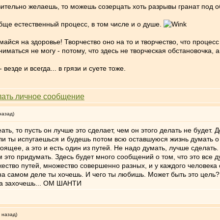
твительно желаешь, то можешь созерцать хоть разрывы гранат под
бще естественный процесс, в том числе и о душе.
имайся на здоровье! Творчество оно на то и творчество, что проц
ниматься не могу - потому, что здесь не творческая обстановочка, а
везде и всегда... в грязи и суете тоже.
назад)
ать, то пусть он лучше это сделает, чем он этого делать не будет. 
и ты испугаешься и будешь потом всю оставшуюся жизнь думать о т
тоящее, а это и есть один из путей. Не надо думать, лучше сделать
м это придумать. Здесь будет много сообщений о том, что это все ду
ество путей, множество совершенно разных, и у каждого человека с
е на самом деле ты хочешь. И чего ты любишь. Может быть это цель
Куда захочешь... ОМ ШАНТИ
 назад)