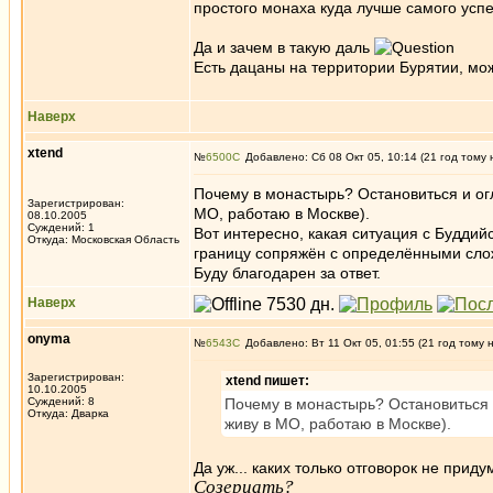
простого монаха куда лучше самого усп
Да и зачем в такую даль
Есть дацаны на территории Бурятии, можно ус
Наверх
xtend
№
6500
Добавлено: Сб 08 Окт 05, 10:14 (21 год тому 
Почему в монастырь? Остановиться и огл
Зарегистрирован:
МО, работаю в Москве).
08.10.2005
Суждений: 1
Вот интересно, какая ситуация с Буддий
Откуда: Московская Область
границу сопряжён с определёнными слож
Буду благодарен за ответ.
Наверх
onyma
№
6543
Добавлено: Вт 11 Окт 05, 01:55 (21 год тому 
Зарегистрирован:
xtend пишет:
10.10.2005
Суждений: 8
Почему в монастырь? Остановиться и
Откуда: Дварка
живу в МО, работаю в Москве).
Да уж... каких только отговорок не прид
Созерцать?