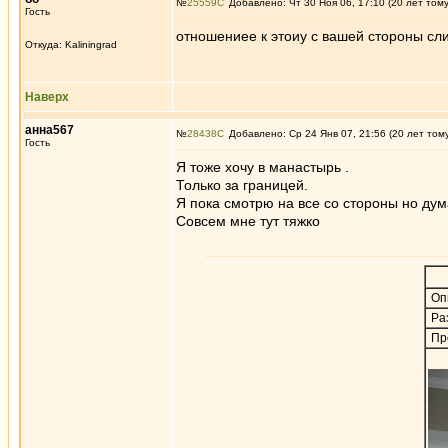
№
25559
Добавлено: Чт 30 Ноя 06, 17:10 (20 лет том
Гость
отношениее к этоиу с вашей стороны с
Откуда: Kaliningrad
Наверх
анна567
№
28438
Добавлено: Ср 24 Янв 07, 21:56 (20 лет том
Гость
Я тоже хочу в манастырь .
Только за границей.
Я пока смотрю на все со стороны но дум
Совсем мне тут тяжко
Оп
Ра
Пр