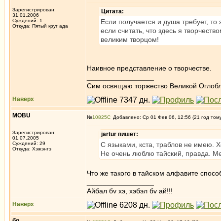
Зарегистрирован:
Цитата:
31.01.2006
Суждений: 1
Если получается и душа требует, то
Откуда: Пятый круг ада
если считать, что здесь я творчеств
великим творцом!
Наивное представление о творчестве.
_________________
Сим освящаю торжество Великой Оглобл
Наверх
MOBU
№
10825
Добавлено: Ср 01 Фев 06, 12:56 (21 год том
Зарегистрирован:
jartur пишет:
01.07.2005
Суждений: 29
С языками, кста, траблов не имею. 
Откуда: Хэжэнгэ
Не очень люблю тайский, правда. Ме
Что же такого в тайском алфавите спос
_________________
Айбал бv хэ, хэбэл бv ай!!!
Наверх
бо