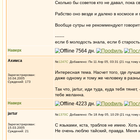
Сколько бы советов кто не давал, пока 
Рабство оно везде и далеко в космосе и 
Вообще сутры не рекоммендуют говорит
------
если б молодость знала, если б старость 
Наверх
Ахимса
№
1247
Добавлено: Пн 11 Апр 05, 03:31 (21 год тому 
Интересная тема. Насчет того, где лучше
Зарегистрирован:
даже одному и тому же человеку в разные
10.04.2005
Суждений: 173
Так что, jartur, иди туда, куда тебя тян
тебе желанна.
Наверх
jartur
№
1370
Добавлено: Пн 18 Апр 05, 10:29 (21 год тому 
Зарегистрирован:
С языками, кста, траблов не имею. Хоть 
15.03.2005
Не очень люблю тайский, правда. Меня и
Суждений: 21