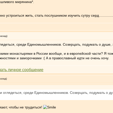
ешливого мирянина*.
троиться жить, стать послушником изучить сутру серд......................
назад)
ядеться, среди Единомышленников. Созерцать, подумать о душе, за
скими монастырями в России вообще, и в европейской части? Я тож
ностями и заморочками :( А в православный идти не очень хочу.
назад)
 оглядеться, среди Единомышленников. Созерцать, подумать о душе
умают, чтобы не трудиться!