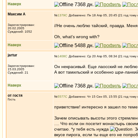
Наверх
Максим А
№
1379
Добавлено: Пн 18 Апр 05, 20:45 (21 год тому 
Зарегистрирован:
//Не очень люблю тайский, правда. Меня
20.02.2005
Суждений: 1052
Oh, what's wrong with?
Наверх
jartur
№
1408
Добавлено: Ср 20 Апр 05, 08:34 (21 год тому 
Зарегистрирован:
Он некрасивый. Еще лаосский не люблю
15.03.2005
А вот тамильский и особенно шри-ланки
Суждений: 21
Наверх
от гостя
№
5577
Добавлено: Чт 15 Сен 05, 15:55 (21 год тому 
Гость
приветствие! интересно я зашел по теме *к
Зачем описывать высоты этого стремлен
.... Что если он посетит монастырь свои
считаю. *у тебя есть нужда
З
вкусе пирога, если ты еще его не попр