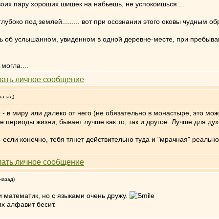
своих пару хороших шишек на набьешь, не успокоишься....
глубоко под землей......... вот при осознании этого оковы чудным о
ь об услышанном, увиденном в одной деревне-месте, при пребыва
могла....
назад)
 - в миру или далеко от него (не обязательно в монастыре, это мо
 периоды жизни, бывает лучше как то, так и другое. Лучше для дух
ет, - если конечно, тебя тянет действительно туда и "мрачная" реал
назад)
и математик, но с языками очень дружу.
х алфавит бесит.