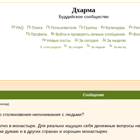
Дхарма
Буддийское сообщество
FAQ
Поиск
Пользователи
Группы
Календарь
Peг
Профиль
Войти и проверить личные сообщения
Вхo
Новые посты
За сегодня
За неделю
В этом разделе:
За сегодня
За неделю
За месяц
Сообщение
назад)
го столкновения-непонимания с людьми?
атно в монастыре. Для реально ищущих себя денежные вопросы не 
е думаю и в других странах и хороших монастырях.