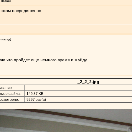
у назад)
лишком посредственно
у назад)
аю что пройдет еще немного время и я уйду.
_2_2_2.jpg
исание:
змер файла:
149.87 KB
осмотрено:
9297 раз(а)