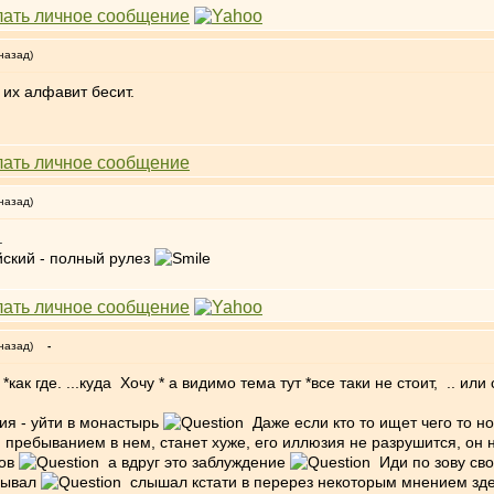
назад)
 их алфавит бесит.
назад)
.
йский - полный рулез
назад)
-
ак где. ...куда Хочу * а видимо тема тут *все таки не стоит, .. или с
ия - уйти в монастырь
Даже если кто то ищет чего то но
м пребыванием в нем, станет хуже, его иллюзия не разрушится, он 
ов
а вдруг это заблуждение
Иди по зову сво
обывал
слышал кстати в перерез некоторым мнением здесь