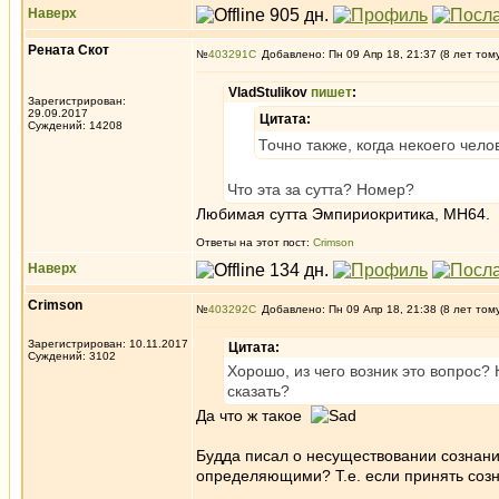
Наверх
Рената Скот
№
403291
Добавлено: Пн 09 Апр 18, 21:37 (8 лет том
VladStulikov
пишет
:
Зарегистрирован:
29.09.2017
Цитата:
Суждений: 14208
Точно также, когда некоего ч
Что эта за сутта? Номер?
Любимая сутта Эмпириокритика, МН64.
Ответы на этот пост:
Crimson
Наверх
Crimson
№
403292
Добавлено: Пн 09 Апр 18, 21:38 (8 лет том
Зарегистрирован: 10.11.2017
Цитата:
Суждений: 3102
Хорошо, из чего возник это вопрос?
сказать?
Да что ж такое
Будда писал о несуществовании сознани
определяющими? Т.е. если принять созн
_________________