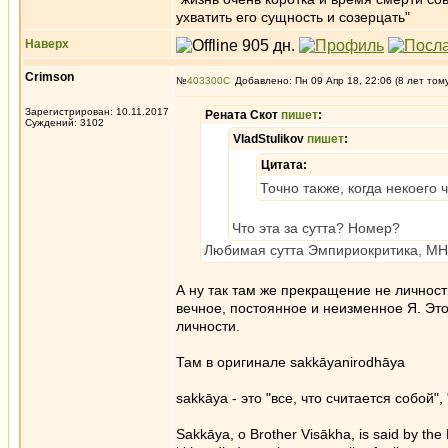
ухватить его сущность и созерцать"
Наверх
Crimson
№
403300
Добавлено: Пн 09 Апр 18, 22:06 (8 лет том
Зарегистрирован: 10.11.2017
Рената Скот
пишет
:
Суждений: 3102
VladStulikov
пишет
:
Цитата:
Точно также, когда некое
Что эта за сутта? Номер?
Любимая сутта Эмпириокритика, МН
А ну так там же прекращение не личности,
вечное, постоянное и неизменное Я. Эт
личности.
Там в оригинале sakkāyanirodhāya
sakkāya - это "все, что считается собой", 
Sakkāya, o Brother Visākha, is said by the