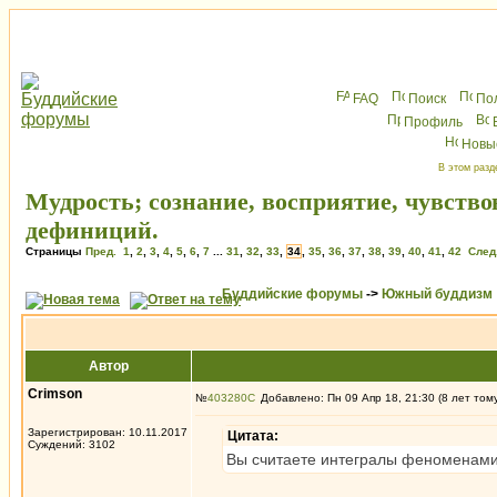
FAQ
Поиск
По
Профиль
Новы
В этом разд
Мудрость; сознание, восприятие, чувство
дефиниций.
Страницы
Пред.
1
,
2
,
3
,
4
,
5
,
6
,
7
...
31
,
32
,
33
,
34
,
35
,
36
,
37
,
38
,
39
,
40
,
41
,
42
След
Буддийские форумы
->
Южный буддизм
Автор
Crimson
№
403280
Добавлено: Пн 09 Апр 18, 21:30 (8 лет том
Зарегистрирован: 10.11.2017
Цитата:
Суждений: 3102
Вы считаете интегралы феноменами