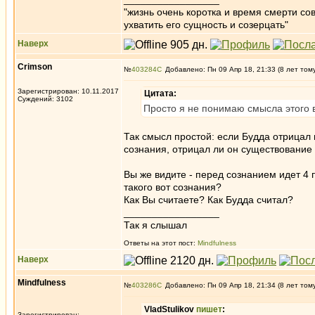
"жизнь очень коротка и время смерти с
ухватить его сущность и созерцать"
Наверх
Crimson
№
403284
Добавлено: Пн 09 Апр 18, 21:33 (8 лет том
Зарегистрирован: 10.11.2017
Цитата:
Суждений: 3102
Просто я не понимаю смысла этого 
Так смысл простой: если Будда отрицал 
сознания, отрицал ли он существование
Вы же видите - перед сознанием идет 4 
такого вот сознания?
Как Вы считаете? Как Будда считал?
_________________
Так я слышал
Ответы на этот пост:
Mindfulness
Наверх
Mindfulness
№
403286
Добавлено: Пн 09 Апр 18, 21:34 (8 лет том
VladStulikov
пишет
:
Зарегистрирован: