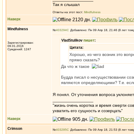
Так я слышал
Ответы на этот пост:
Mindfulness
Наверх
Mindfulness
№
403294
Добавлено: Пн 09 Апр 18, 21:46 (8 лет том
VladStulikov
пишет
:
Зарегистрирован:
09.01.2016
Цитата:
Суждений: 1247
Хорошо, из чего возник это воп
прямо сказать?
Да что ж такое
Будда писал о несуществовании соз
являются определяющими? Т.е. если
Я понял. От уточнения вопроса уклоняет
_________________
"жизнь очень коротка и время смерти с
ухватить его сущность и созерцать"
Наверх
Crimson
№
403295
Добавлено: Пн 09 Апр 18, 21:53 (8 лет том