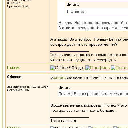
09.01.2016
Цитата:
Суждений: 1247
1. ответил
Я видел Ваш ответ на незаданный во
А ответа на заданный вопрос я не 
А я задал Вам вопрос. Почему Вы так рь
быстрее достигнете просветления?
_________________
"жизнь очень коротка и время смерти с
ухватить его сущность и созерцать"
Наверх
Crimson
№
403288
Добавлено: Пн 09 Апр 18, 21:35 (8 лет том
Зарегистрирован: 10.11.2017
Цитата:
Суждений: 3102
Почему Вы так рьяно пытаетесь ана
Вроде как не анализировал. Но если эт
постараюсь так не писать больше.
_________________
Так я слышал