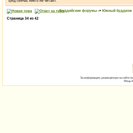
Тред сейчас никто не читает.
Буддийские форумы
->
Южный буддизм
Страница
34
из
42
За информацию, размещённую на сайте пол
Мощь пх