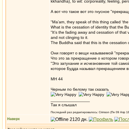
kkhandha), to wit: corporeality, feeling, p
А вот что такое вот это гнусное "прекра
“Ma’am, they speak of this thing called ‘the 
What is the cessation of identity that the 
“It’s the fading away and cessation of that ve
and not clinging to it.
The Buddha said that this is the cessation of
Они говорят о вещи называемой "прекращ
Что это за прекращение о котором гово
"Это затухание и исчезновение той само
которое Будда называл прекращением вз
МН 44
Черным по белому так сказать
_________________
Так я слышал
Последний раз редактировалось: Crimson (Пн 09 Апр 18,
Наверх