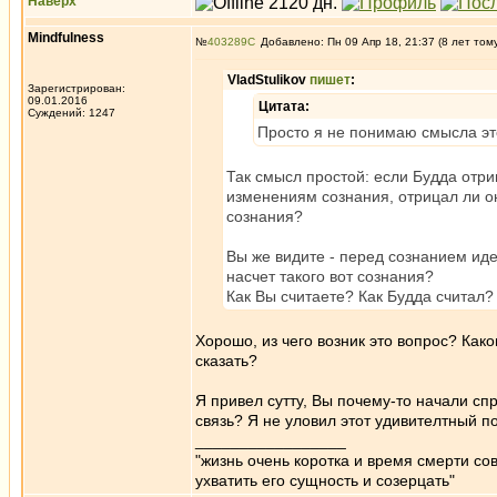
Наверх
Mindfulness
№
403289
Добавлено: Пн 09 Апр 18, 21:37 (8 лет том
VladStulikov
пишет
:
Зарегистрирован:
09.01.2016
Цитата:
Суждений: 1247
Просто я не понимаю смысла эт
Так смысл простой: если Будда отри
изменениям сознания, отрицал ли о
сознания?
Вы же видите - перед сознанием иде
насчет такого вот сознания?
Как Вы считаете? Как Будда считал?
Хорошо, из чего возник это вопрос? Как
сказать?
Я привел сутту, Вы почему-то начали сп
связь? Я не уловил этот удивителтный п
_________________
"жизнь очень коротка и время смерти с
ухватить его сущность и созерцать"