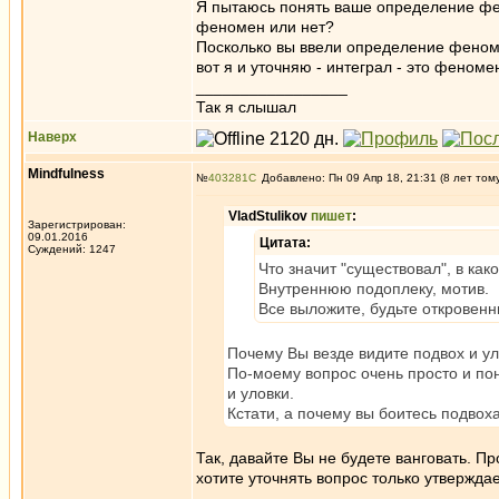
Я пытаюсь понять ваше определение фен
феномен или нет?
Посколько вы ввели определение феноме
вот я и уточняю - интеграл - это фено
_________________
Так я слышал
Наверх
Mindfulness
№
403281
Добавлено: Пн 09 Апр 18, 21:31 (8 лет том
VladStulikov
пишет
:
Зарегистрирован:
09.01.2016
Цитата:
Суждений: 1247
Что значит "существовал", в ка
Внутреннюю подоплеку, мотив.
Все выложите, будьте откровенн
Почему Вы везде видите подвох и у
По-моему вопрос очень просто и поня
и уловки.
Кстати, а почему вы боитесь подвох
Так, давайте Вы не будете ванговать. Пр
хотите уточнять вопрос только утвержда
_________________