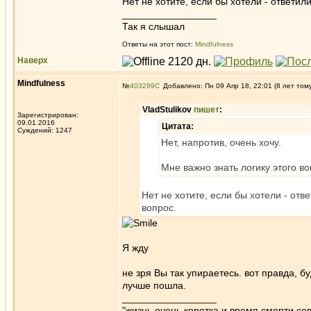
Нет не хотите, если бы хотели - ответили
_________________
Так я слышал
Ответы на этот пост:
Mindfulness
Наверх
Mindfulness
№
403299
Добавлено: Пн 09 Апр 18, 22:01 (8 лет том
VladStulikov
пишет
:
Зарегистрирован:
09.01.2016
Цитата:
Суждений: 1247
Нет, напротив, очень хочу.
Мне важно знать логику этого в
Нет не хотите, если бы хотели - отве
вопрос.
Я жду
не зря Вы так упираетесь. вот правда, 
лучше пошла.
_________________
"жизнь очень коротка и время смерти с