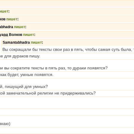
ишет
:
ков
пишет
:
abhadra
пишет
:
уард Волков
пишет
:
Samantabhadra
пишет
:
Вы сокращали бы тексты свои раз в пять, чтобы самая суть была, то
не для дураков пишу.
ли вы сократите тексты в пять раз, то дураки появятся?
как будет, умные появятся.
ый, пишущий для умных?
акой замечательной религии не придерживались?
 знаю)