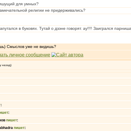
пишущий для умных?
 замечательной религии не придерживались?
утался в буковях. Тутай о дзэне говорят. ау!!!! Заигрался парниша
ишь) Смыслов уже не видишь?
у назад)
т
:
ишет
:
ков
пишет
:
abhadra
пишет
: