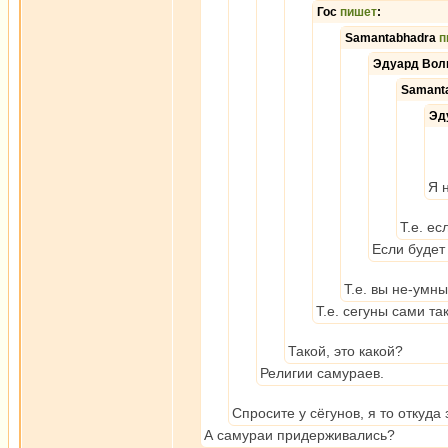
Гос
пишет
:
Samantabhadra
п
Эдуард Вол
Samant
Эд
Я 
Т.е. ес
Если будет 
Т.е. вы не-умн
Т.е. сегуны сами т
Такой, это какой?
Религии самураев.
Спросите у сёгунов, я то откуда
А самураи придерживались?