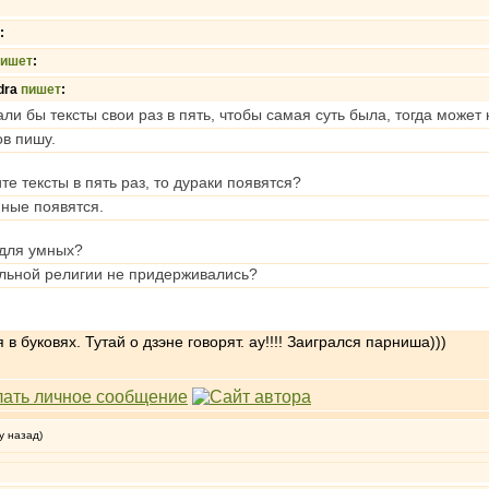
:
пишет
:
dra
пишет
:
и бы тексты свои раз в пять, чтобы самая суть была, тогда может кт
ов пишу.
ите тексты в пять раз, то дураки появятся?
мные появятся.
 для умных?
ельной религии не придерживались?
 буковях. Тутай о дзэне говорят. ау!!!! Заигрался парниша)))
у назад)