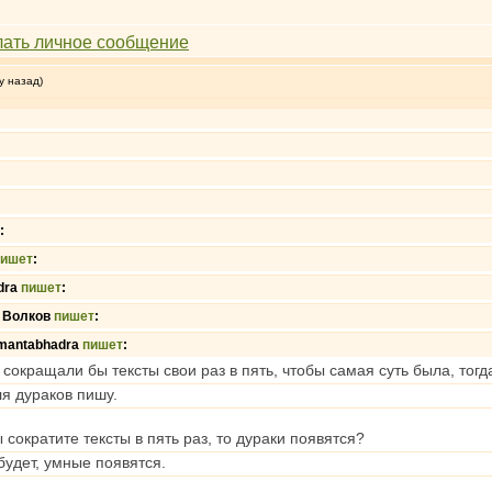
у назад)
:
пишет
:
dra
пишет
:
 Волков
пишет
:
mantabhadra
пишет
:
 сокращали бы тексты свои раз в пять, чтобы самая суть была, тогда 
ля дураков пишу.
ы сократите тексты в пять раз, то дураки появятся?
будет, умные появятся.