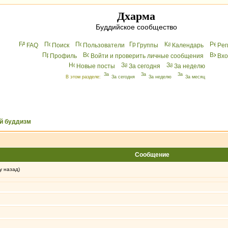
Дхарма
Буддийское сообщество
FAQ
Поиск
Пользователи
Группы
Календарь
Peг
Профиль
Войти и проверить личные сообщения
Вхo
Новые посты
За сегодня
За неделю
В этом разделе:
За сегодня
За неделю
За месяц
й буддизм
Сообщение
у назад)