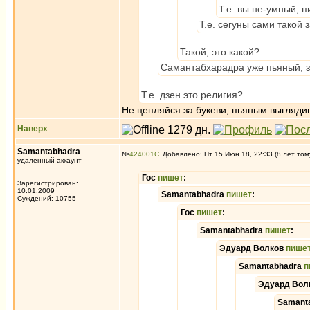
Т.е. вы не-умный, 
Т.е. сегуны сами такой
Такой, это какой?
Самантабхарадра уже пьяный, зап
Т.е. дзен это религия?
Не цепляйся за букеви, пьяным выгляд
Наверх
Samantabhadra
№
424001
Добавлено: Пт 15 Июн 18, 22:33 (8 лет том
удаленный аккаунт
Гос
пишет
:
Зарегистрирован:
10.01.2009
Samantabhadra
пишет
:
Суждений: 10755
Гос
пишет
:
Samantabhadra
пишет
:
Эдуард Волков
пише
Samantabhadra
п
Эдуард Вол
Samant