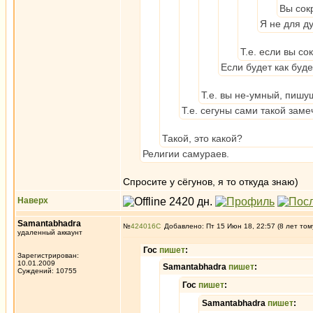
Вы сокр
Я не для д
Т.е. если вы со
Если будет как буде
Т.е. вы не-умный, пиш
Т.е. сегуны сами такой зам
Такой, это какой?
Религии самураев.
Спросите у сёгунов, я то откуда знаю)
Наверх
Samantabhadra
№
424016
Добавлено: Пт 15 Июн 18, 22:57 (8 лет том
удаленный аккаунт
Гос
пишет
:
Зарегистрирован:
10.01.2009
Samantabhadra
пишет
:
Суждений: 10755
Гос
пишет
:
Samantabhadra
пишет
: