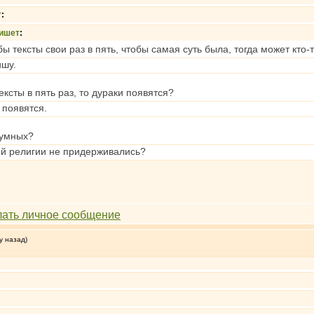
т
:
ишет
:
 тексты свои раз в пять, чтобы самая суть была, тогда может кто-то
ишу.
тексты в пять раз, то дураки появятся?
 появятся.
 умных?
ой религии не придерживались?
у назад)