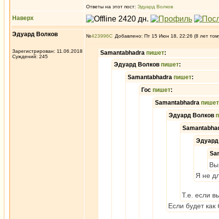
Ответы на этот пост:
Эдуард Волков
Наверх
Эдуард Волков
№
423996
Добавлено: Пт 15 Июн 18, 22:26 (8 лет том
Зарегистрирован: 11.06.2018
Samantabhadra
пишет
:
Суждений: 245
Эдуард Волков
пишет
:
Samantabhadra
пишет
:
Гос
пишет
:
Samantabhadra
пишет
Эдуард Волков
Samantabha
Эдуард
Sa
Вы
Я не д
Т.е. если в
Если будет как 