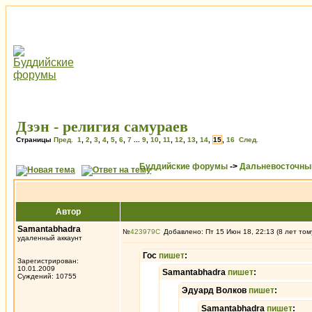
Дзэн - религия самураев
Страницы
Пред.
1
,
2
,
3
,
4
,
5
,
6
,
7
...
9
,
10
,
11
,
12
,
13
,
14
,
15
,
16
След.
Буддийские форумы
->
Дальневосточны
Автор
Samantabhadra
№
423979
Добавлено: Пт 15 Июн 18, 22:13 (8 лет том
удаленный аккаунт
Гос
пишет
:
Зарегистрирован:
10.01.2009
Samantabhadra
пишет
:
Суждений: 10755
Эдуард Волков
пишет
:
Samantabhadra
пишет
: