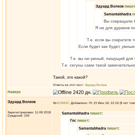
Эдуард Волков
пише
Samantabhadra
п
Вы сокращали бы
Я не для дураков п
Т.е. если вы сократите 
Если будет как будет, умные
Т.е. вы не-умный, пишущий для
Т.е. сегуны сами такой замечательн
Такой, это какой?
Ответы на этот пост:
Эдуард Волков
Наверх
Эдуард Волков
№
423983
Добавлено: Пт 15 Июн 18, 22:16 (8 лет том
Зарегистрирован: 11.06.2018
Samantabhadra
пишет
:
Суждений: 245
Гос
пишет
:
Samantabhadra
пишет
: