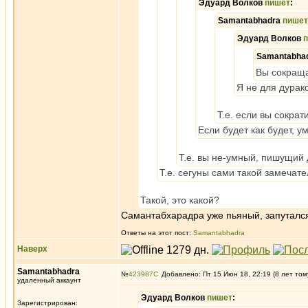
Эдуард Волков
пишет
:
Samantabhadra
пишет
Эдуард Волков
Samantabha
Вы сокращал
Я не для дурак
Т.е. если вы сократ
Если будет как будет, у
Т.е. вы не-умный, пишущий
Т.е. сегуны сами такой замечат
Такой, это какой?
Самантабхарадра уже пьяный, запутался в
Ответы на этот пост:
Samantabhadra
Наверх
Samantabhadra
№
423987
Добавлено: Пт 15 Июн 18, 22:19 (8 лет том
удаленный аккаунт
Эдуард Волков
пишет
:
Зарегистрирован: