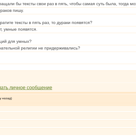
ащали бы тексты свои раз в пять, чтобы самая суть была, тогда може
ураков пишу.
кратите тексты в пять раз, то дураки появятся?
т, умные появятся.
ущий для умных?
ечательной религии не придерживались?
у назад)