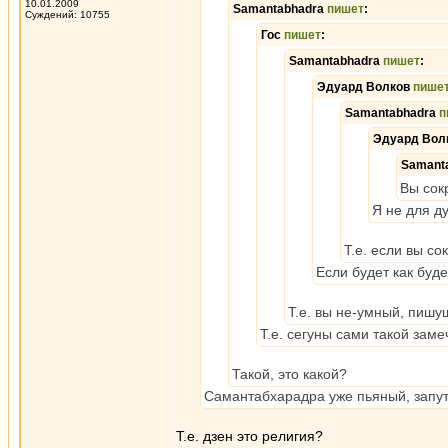
10.01.2009
Samantabhadra
пишет
:
Суждений: 10755
Гос
пишет
:
Samantabhadra
пишет
:
Эдуард Волков
пише
Samantabhadra
п
Эдуард Вол
Samant
Вы сокр
Я не для д
Т.е. если вы со
Если будет как буде
Т.е. вы не-умный, пиш
Т.е. сегуны сами такой зам
Такой, это какой?
Самантабхарадра уже пьяный, запутал
Т.е. дзен это религия?