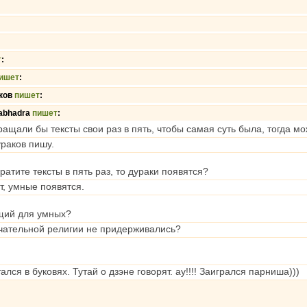
т
:
ишет
:
ков
пишет
:
abhadra
пишет
:
ащали бы тексты свои раз в пять, чтобы самая суть была, тогда може
ураков пишу.
кратите тексты в пять раз, то дураки появятся?
т, умные появятся.
ущий для умных?
ечательной религии не придерживались?
ся в буковях. Тутай о дзэне говорят. ау!!!! Заигрался парниша)))