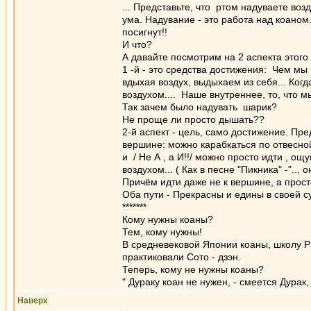
... Представьте, что ртом надуваете воз
ума. Надувание - это работа над коаном
посигнут!!
И что?
А давайте посмотрим на 2 аспекта этого 
1 -й - это средства достижения: Чем мы
вдыхая воздух, выдыхаем из себя... Ког
воздухом.... Наше внутреннее, то, что
Так зачем было надувать шарик?
Не проще ли просто дышать??
2-й аспект - цель, само достижение. Пре
вершине: можно карабкаться по отвесной 
и / Не А , а И!!/ можно просто идти , о
воздухом... ( Как в песне "Пикника" -"... 
Причём идти даже не к вершине, а просто 
Оба пути - Прекрасны и едины в своей с
*******
Кому нужны коаны?
Тем, кому нужны!
В средневековой Японии коаны, школу Р
практиковали Сото - дзэн.
Теперь, кому не нужны коаны?
" Дураку коан не нужен, - смеется Дурак,
Наверх