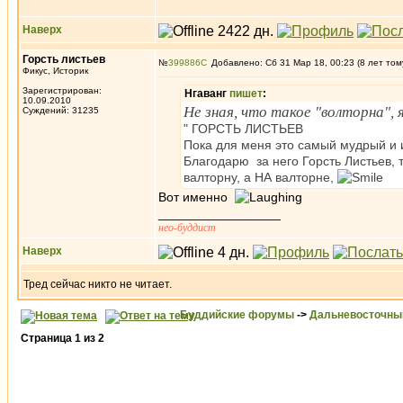
Наверх
Горсть листьев
№
399886
Добавлено: Сб 31 Мар 18, 00:23 (8 лет том
Фикус, Историк
Зарегистрирован:
Нгаванг
пишет
:
10.09.2010
Не зная, что такое "волторна", 
Суждений: 31235
" ГОРСТЬ ЛИСТЬЕВ
Пока для меня это самый мудрый и 
Благодарю за него Горсть Листьев, 
валторну, а НА валторне,
Вот именно
_________________
нео-буддист
Наверх
Тред сейчас никто не читает.
Буддийские форумы
->
Дальневосточны
Страница
1
из
2