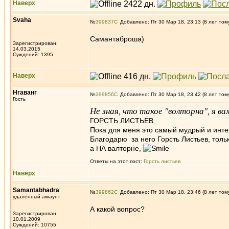
Наверх
Svaha
№
399837
Добавлено: Пт 30 Мар 18, 23:13 (8 лет том
Самантаброша)
Зарегистрирован:
14.03.2015
Суждений: 1395
Наверх
Нгаванг
№
399856
Добавлено: Пт 30 Мар 18, 23:42 (8 лет том
Гость
Не зная, что такое "волторна", я в
ГОРСТЬ ЛИСТЬЕВ
Пока для меня это самый мудрый и инте
Благодарю за него Горсть Листьев, толь
а НА валторне,
Ответы на этот пост:
Горсть листьев
Наверх
Samantabhadra
№
399862
Добавлено: Пт 30 Мар 18, 23:46 (8 лет том
удаленный аккаунт
А какой вопрос?
Зарегистрирован:
10.01.2009
Суждений: 10755