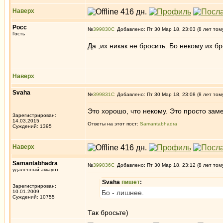
Наверх
Росс
№
399830
Добавлено: Пт 30 Мар 18, 23:03 (8 лет том
Гость
Да ,их никак не бросить. Бо некому их бр
Наверх
Svaha
№
399831
Добавлено: Пт 30 Мар 18, 23:08 (8 лет том
Это хорошо, что некому. Это просто заме
Зарегистрирован:
14.03.2015
Ответы на этот пост:
Samantabhadra
Суждений: 1395
Наверх
Samantabhadra
№
399836
Добавлено: Пт 30 Мар 18, 23:12 (8 лет том
удаленный аккаунт
Svaha
пишет
:
Зарегистрирован:
10.01.2009
Бо - лишнее.
Суждений: 10755
Так бросьте)