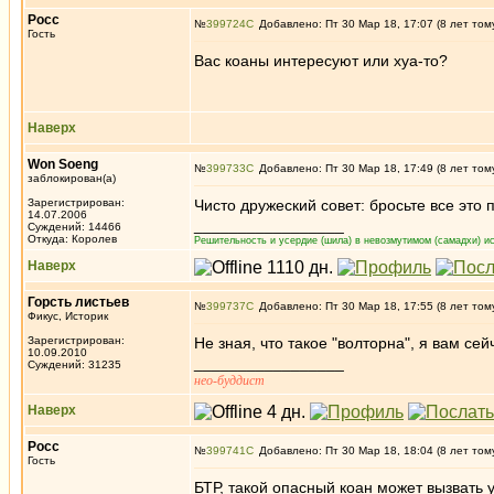
Росс
№
399724
Добавлено: Пт 30 Мар 18, 17:07 (8 лет том
Гость
Вас коаны интересуют или хуа-то?
Наверх
Won Soeng
№
399733
Добавлено: Пт 30 Мар 18, 17:49 (8 лет том
заблокирован(а)
Зарегистрирован:
Чисто дружеский совет: бросьте все это
14.07.2006
_________________
Суждений: 14466
Откуда: Королев
Решительность и усердие (шила) в невозмутимом (самадхи) ис
Наверх
Горсть листьев
№
399737
Добавлено: Пт 30 Мар 18, 17:55 (8 лет том
Фикус, Историк
Зарегистрирован:
Не зная, что такое "волторна", я вам се
10.09.2010
_________________
Суждений: 31235
нео-буддист
Наверх
Росс
№
399741
Добавлено: Пт 30 Мар 18, 18:04 (8 лет том
Гость
БТР, такой опасный коан может вызвать 