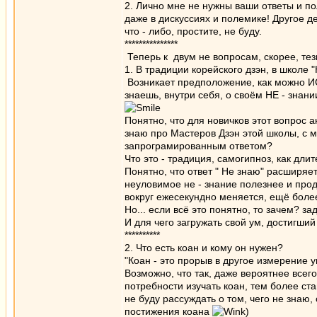
2. Лично мне не нужны ваши ответы и пол
даже в дискуссиях и полемике! Другое де
что - либо, простите, не буду.
***************
Теперь к двум не вопросам, скорее, те
1. В традиции корейского дзэн, в школе "
Возникает предположение, как можно ИС
знаешь, внутри себя, о своём НЕ - знании
Понятно, что для новичков этот вопрос 
знаю про Мастеров Дзэн этой школы, с м
запрограмированным ответом?
Что это - традиция, самогипноз, как дли
Понятно, что ответ " Не знаю" расширяет
неуловимое не - знание полезнее и проду
вокруг ежесекундно меняется, ещё боле
Но... если всё это понятно, то зачем? за
И для чего загружать свой ум, достигши
**********
2. Что есть коан и кому он нужен?
"Коан - это прорыв в другое измерение у
Возможно, что так, даже вероятнее всего,
потребности изучать коан, тем более ста
не буду рассуждать о том, чего не знаю,
постижения коана
)