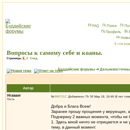
FAQ
Поиск
По
Профиль
Новы
В этом разд
Вопросы к самому себе и коаны.
Страницы
1
,
2
След.
Буддийские форумы
->
Дальневосточны
Автор
Нгаванг
№
399721
Добавлено: Пт 30 Мар 18, 16:46 (8 лет том
Гость
Добра и Блага Всем!
Заранее прошу прощения у верующих, а
Подчеркну 2 важных момента, чтобы не 
1. Здесь мной ничто не отрицается и не у
тему, в данный момент.