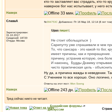
кто-то заставляет вас страдать, кто-то к
наверное бог нас испытывает, у него ест
Наверх
СлаваА
№
394753
Добавлено: Пт 16 Мар 18, 12:14 (8 лет том
Upas
пишет
:
Зарегистрирован:
31.10.2017
Суждений: 18720
Не стоит обольщаться )
Откуда: Москва
Сарипутту уже спрашивали в чем при
То, что сансара - это какой-то бог
имеет причины, как и прекращение. 
причину, устранив которую, она бол
И наконец, Будды Дхамму открывают 
чисто практическая цель - объяснит
Ну да, а причина жажды в неведении. Так
С Учением то все хорошо. Оно логично, 
Ответы на этот пост:
Won Soeng
Наверх
Тред сейчас никто не читает.
Буддийские форумы
->
Стран
Дискуссии