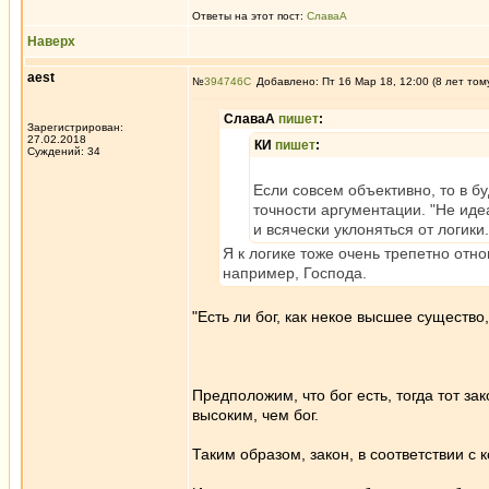
Ответы на этот пост:
СлаваА
Наверх
aest
№
394746
Добавлено: Пт 16 Мар 18, 12:00 (8 лет том
СлаваА
пишет
:
Зарегистрирован:
27.02.2018
КИ
пишет
:
Суждений: 34
Если совсем объективно, то в б
точности аргументации. "Не иде
и всячески уклоняться от логики.
Я к логике тоже очень трепетно отн
например, Господа.
"Есть ли бог, как некое высшее существо
Предположим, что бог есть, тогда тот за
высоким, чем бог.
Таким образом, закон, в соответствии с 