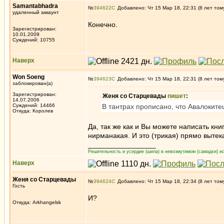
Samantabhadra
№
394622
Добавлено: Чт 15 Мар 18, 22:31 (8 лет том
удаленный аккаунт
Конечно.
Зарегистрирован:
10.01.2009
Суждений: 10755
Наверх
Won Soeng
№
394623
Добавлено: Чт 15 Мар 18, 22:31 (8 лет том
заблокирован(а)
Зарегистрирован:
Женя со Старцевады
пишет
:
14.07.2006
Суждений: 14466
В тантрах прописано, что Авалокит
Откуда: Королев
Да, так же как и Вы можете написать книг
нирманакая. И это (трикая) прямо вытек
_________________
Решительность и усердие (шила) в невозмутимом (самадхи) ис
Наверх
Женя со Старцевады
№
394624
Добавлено: Чт 15 Мар 18, 22:34 (8 лет том
Гость
И?
Откуда: Arkhangelsk