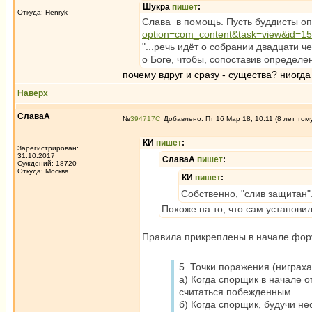
Шукра
пишет
:
Откуда: Henryk
Слава в помощь. Пусть буддисты оп
option=com_content&task=view&id=1
"...речь идёт о собрании двадцати 
о Боге, чтобы, сопоставив определ
почему вдруг и сразу - существа? ниогда
Наверх
СлаваА
№
394717
Добавлено: Пт 16 Мар 18, 10:11 (8 лет том
КИ
пишет
:
Зарегистрирован:
31.10.2017
СлаваА
пишет
:
Суждений: 18720
Откуда: Москва
КИ
пишет
:
Собственно, "слив защитан"
Похоже на то, что сам установи
Правила прикреплены в начале фор
5. Точки поражения (ниграха
а) Когда спорщик в начале 
считаться побежденным.
б) Когда спорщик, будучи н