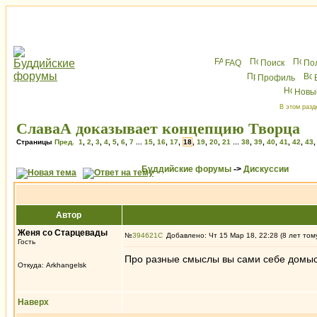
FAQ
Поиск
По
Профиль
Новы
В этом разд
СлаваА доказывает концепцию Творца
Страницы
Пред.
1
,
2
,
3
,
4
,
5
,
6
,
7
...
15
,
16
,
17
,
18
,
19
,
20
,
21
...
38
,
39
,
40
,
41
,
42
,
43
Буддийские форумы
->
Дискуссии
Автор
Женя со Старцевады
№
394621
Добавлено: Чт 15 Мар 18, 22:28 (8 лет том
Гость
Про разные смыслы вы сами себе домыс
Откуда: Arkhangelsk
Наверх