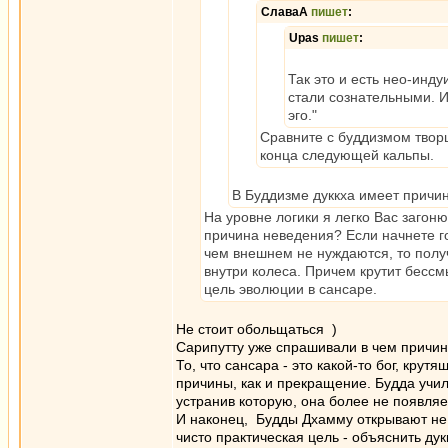
СлаваА
пишет
:
Upas
пишет
:
Так это и есть нео-инд
стали сознательными. И
эго."
Сравните с буддизмом творц
конца следующей кальпы.
В Буддизме дуккха имеет причину
На уровне логики я легко Вас загон
причина неведения? Если начнете го
чем внешнем не нуждаются, то получ
внутри колеса. Причем крутит бессм
цель эволюции в сансаре.
Не стоит обольщаться )
Сарипутту уже спрашивали в чем причина
То, что сансара - это какой-то бог, кр
причины, как и прекращение. Будда учил
устранив которую, она более не появляе
И наконец, Будды Дхамму открывают не д
чисто практическая цель - объяснить ду