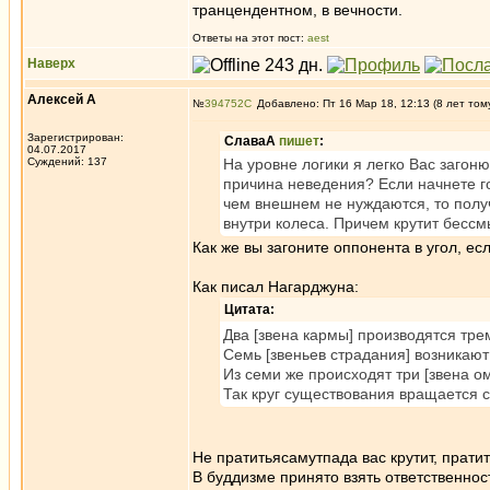
транцендентном, в вечности.
Ответы на этот пост:
aest
Наверх
Алексей А
№
394752
Добавлено: Пт 16 Мар 18, 12:13 (8 лет том
Зарегистрирован:
СлаваА
пишет
:
04.07.2017
Суждений: 137
На уровне логики я легко Вас загон
причина неведения? Если начнете го
чем внешнем не нуждаются, то получ
внутри колеса. Причем крутит бессм
Как же вы загоните оппонента в угол, есл
Как писал Нагарджуна:
Цитата:
Два [звена кармы] производятся тре
Семь [звеньев страдания] возникают 
Из семи же происходят три [звена о
Так круг существования вращается с
Не пратитьясамутпада вас крутит, прати
В буддизме принято взять ответственнос