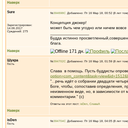
Наверх
Sure
№
394698
Добавлено: Пт 16 Мар 18, 00:52 (8 лет том
Концепция джокер!
Зарегистрирован:
может быть чем угодно или ничем вовсе к
14.06.2017
Суждений: 275
_________________
Будда истинно просветленный,совершен
блага.
Наверх
Шукра
№
394702
Добавлено: Пт 16 Мар 18, 01:59 (8 лет том
Гость
Слава в помощь. Пусть буддисты опрове
option=com_content&task=view&id=1512&
"...речь идёт о собрании двадцати четы
Боге, чтобы, сопоставив определения, 
неизменном виде, но, в зависимости от 
комментарии." (с)
Ответы на этот пост:
isDen
,
СлаваА
Наверх
isDen
№
394704
Добавлено: Пт 16 Мар 18, 04:05 (8 лет том
Гость