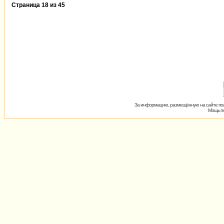
Страница
18
из
45
За информацию, размещённую на сайте пол
Мощь пх