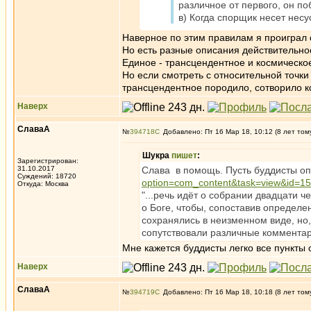
различное от первого, он по
в) Когда спорщик несет несу
Наверное по этим правилам я проиграл 
Но есть разные описания действительнос
Единое - трансцендентное и космическое
Но если смотреть с относительной точки 
трансцендентное породило, сотворило ко
Наверх
СлаваА
№
394718
Добавлено: Пт 16 Мар 18, 10:12 (8 лет том
Шукра
пишет
:
Зарегистрирован:
31.10.2017
Слава в помощь. Пусть буддисты оп
Суждений: 18720
option=com_content&task=view&id=1
Откуда: Москва
"...речь идёт о собрании двадцати 
о Боге, чтобы, сопоставив определ
сохранялись в неизменном виде, но,
сопутствовали различные комментари
Мне кажется буддисты легко все пункт
Наверх
СлаваА
№
394719
Добавлено: Пт 16 Мар 18, 10:18 (8 лет том