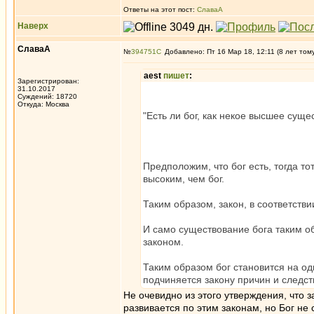
Ответы на этот пост:
СлаваА
Наверх
СлаваА
№
394751
Добавлено: Пт 16 Мар 18, 12:11 (8 лет том
aest
пишет
:
Зарегистрирован:
31.10.2017
Суждений: 18720
Откуда: Москва
"Есть ли бог, как некое высшее суще
Предположим, что бог есть, тогда то
высоким, чем бог.
Таким образом, закон, в соответстви
И само существование бога таким о
законом.
Таким образом бог становится на од
подчиняется закону причин и следств
Не очевидно из этого утверждения, что 
развивается по этим законам, но Бог не