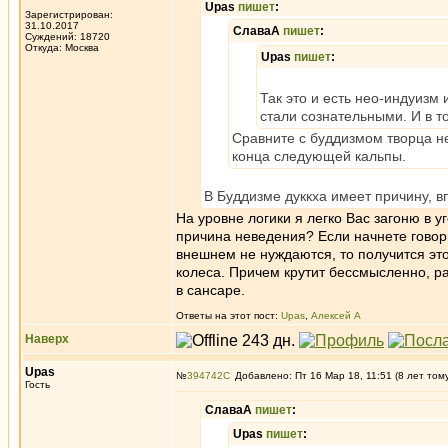
Upas
пишет
:
Зарегистрирован:
31.10.2017
СлаваА
пишет
:
Суждений: 18720
Откуда: Москва
Upas
пишет
:
Так это и есть нео-индуизм
стали сознательными. И в т
Сравните с буддизмом творца не
конца следующей кальпы.
В Буддизме дуккха имеет причину, вп
На уровне логики я легко Вас загоню в у
причина неведения? Если начнете говор
внешнем не нуждаются, то получится это
колеса. Причем крутит бессмысленно, ра
в сансаре.
Ответы на этот пост:
Upas
,
Алексей А
Наверх
Upas
№
394742
Добавлено: Пт 16 Мар 18, 11:51 (8 лет том
Гость
СлаваА
пишет
:
Upas
пишет
: