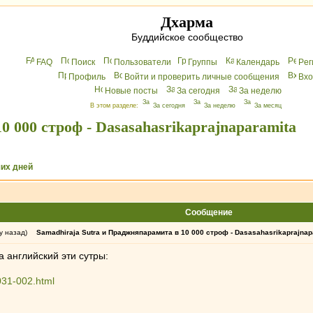
Дхарма
Буддийское сообщество
FAQ
Поиск
Пользователи
Группы
Календарь
Peг
Профиль
Войти и проверить личные сообщения
Вхo
Новые посты
За сегодня
За неделю
В этом разделе:
За сегодня
За неделю
За месяц
000 строф - Dasa­sahasrika­prajnaparamita
их дней
Сообщение
у назад)
Samadhiraja Sutra и Праджняпарамита в 10 000 строф - Dasa­sahasrika­prajnap
а английский эти сутры:
031-002.html