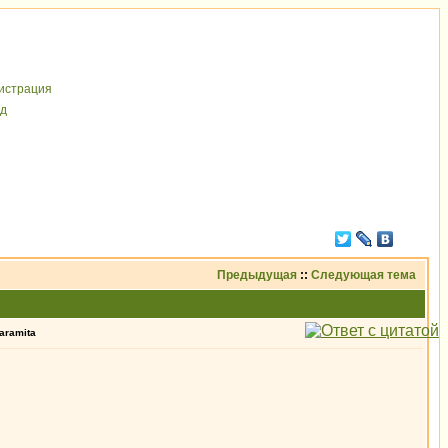
иcтрaция
д
Предыдущая
::
Следующая тема
aramita