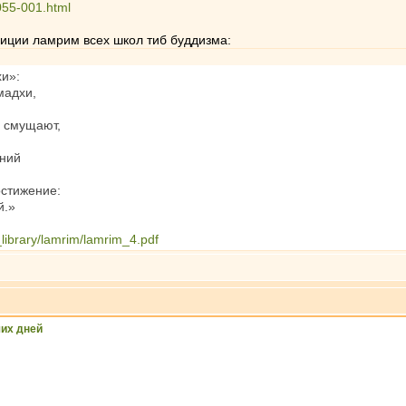
055-001.html
диции ламрим всех школ тиб буддизма:
хи»:
мадхи,
] смущают,
ений
остижение:
й.»
_library/lamrim/lamrim_4.pdf
их дней