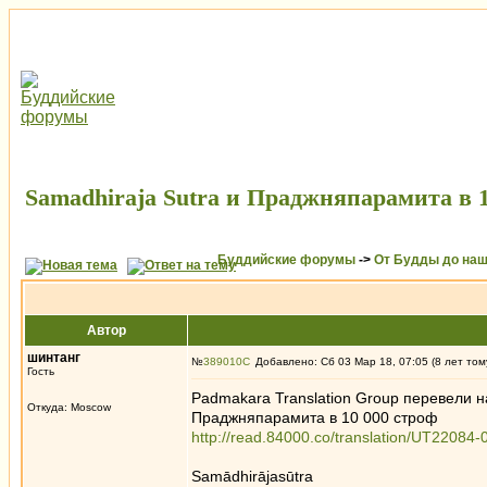
Samadhiraja Sutra и Праджняпарамита в 10 
Буддийские форумы
->
От Будды до наш
Автор
шинтанг
№
389010
Добавлено: Сб 03 Мар 18, 07:05 (8 лет том
Гость
Padmakara Translation Group перевели н
Откуда: Moscow
Праджняпарамита в 10 000 строф
http://read.84000.co/translation/UT22084-
Samādhi­rāja­sūtra