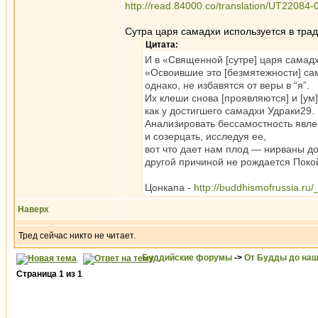
http://read.84000.co/translation/UT22084-
Сутра царя самадхи используется в тра
Цитата:
И в «Священной [сутре] царя самад
«Освоившие это [безмятежности] са
однако, не избавятся от веры в “я”.
Их клеши снова [проявляются] и [ум
как у достигшего самадхи Удраки29.
Анализировать бессамостность явл
и созерцать, исследуя ее,
вот что дает нам плод — нирваны д
другой причиной не рождается Поко
Цонкапа -
http://buddhismofrussia.ru/
Наверх
Тред сейчас никто не читает.
Буддийские форумы
->
От Будды до наш
Страница
1
из
1