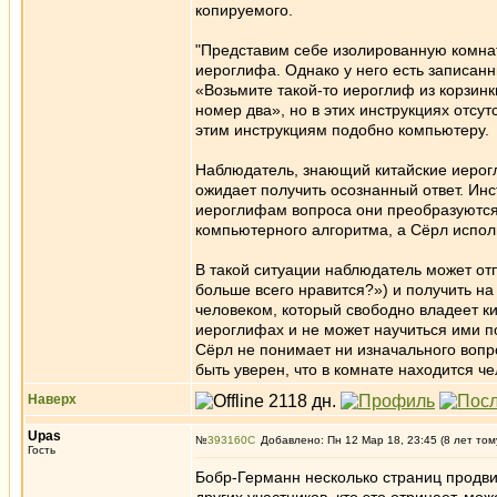
копируемого.
"Представим себе изолированную комнату
иероглифа. Однако у него есть записан
«Возьмите такой-то иероглиф из корзинк
номер два», но в этих инструкциях отсу
этим инструкциям подобно компьютеру.
Наблюдатель, знающий китайские иерогл
ожидает получить осознанный ответ. Инс
иероглифам вопроса они преобразуются 
компьютерного алгоритма, а Сёрл исполн
В такой ситуации наблюдатель может от
больше всего нравится?») и получить на
человеком, который свободно владеет к
иероглифах и не может научиться ими по
Сёрл не понимает ни изначального вопро
быть уверен, что в комнате находится ч
Наверх
Upas
№
393160
Добавлено: Пн 12 Мар 18, 23:45 (8 лет том
Гость
Бобр-Германн несколько страниц продви