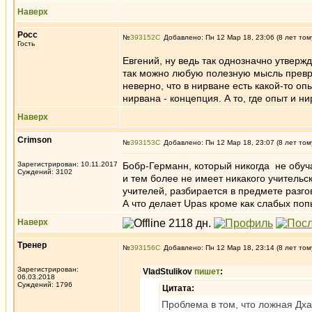
Наверх
Росс
№
393152
Добавлено: Пн 12 Мар 18, 23:06 (8 лет том
Гость
Евгений, ну ведь так однозначно утвер
так можно любую полезную мысль превра
неверно, что в нирване есть какой-то опы
нирвана - концепция. А то, где опыт и 
Наверх
Crimson
№
393153
Добавлено: Пн 12 Мар 18, 23:07 (8 лет том
Зарегистрирован: 10.11.2017
Бобр-Германн, который никогда не обуч
Суждений: 3102
и тем более не имеет никакого учительс
учителей, разбирается в предмете разго
А что делает Upas кроме как слабых по
Наверх
Тренер
№
393156
Добавлено: Пн 12 Мар 18, 23:14 (8 лет том
Зарегистрирован:
VladStulikov
пишет
:
06.03.2018
Суждений: 1796
Цитата:
Проблема в том, что ложная Дх