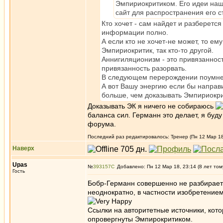
Эмпириокритиком. Его идеи наш
сайт для распространения его с
Кто хочет - сам найдет и разберется
информации полно.
А если кто не хочет-не может, то е
Эмпириокритик, так кто-то другой.
Аннигиляционизм - это привязаннос
привязанность разорвать.
В следующем перерождении поумн
А вот Вашу энергию если бы направи
больше, чем доказывать Эмпириокрит
Доказывать ЭК я ничего не собираюсь
баланса сил. Германн это делает, я буду
форума.
Последний раз редактировалось: Тренер (Пн 12 Мар 18,
Наверх
Upas
№
393157
Добавлено: Пн 12 Мар 18, 23:14 (8 лет том
Гость
Бобр-Германн совершенно не разбирает
неоднократно, в частности изобретением
Ссылки на авторитетные источники, кот
опровергнуты Эмпирокритиком.