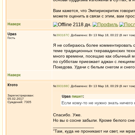
Вам кажется, что Эмпириокритик говорит
можете оценить в связи с этим, вам прос
Наверх
Upas
№
393167
Добавлено: Вт 13 Мар 18, 00:22 (8 лет том
Гость
Я не собираюсь более комментировать с
теме традиционных тхеравадинских техни
много времени, посещаю как обычный мон
по субботам приезжает аджан с лекциям
Покедова. Удачи с белым снегом и снего
Наверх
Ктото
№
393168
Добавлено: Вт 13 Мар 18, 00:29 (8 лет том
Зарегистрирован:
Upas
пишет
:
05.02.2017
Суждений: 7305
Если кому-то не нужно знать ничего 
Спасибо. Уже.
Но вы о сосне забыли. Кроме белого сн
_________________
"Там, куда не проникают ни свет, ни мрак