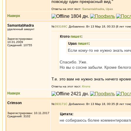
повсюду один прекрасный вид."
Ответы на этот пост:
Samantabhadra
,
Upas
Наверх
Samantabhadra
№
393169
Добавлено: Вт 13 Мар 18, 00:33 (8 лет том
удаленный аккаунт
Ктото
пишет
:
Зарегистрирован:
10.01.2009
Upas
пишет
:
Суждений: 10755
Если кому-то не нужно знать нич
Спасибо. Уже.
Но вы о сосне забыли. Кроме белог
Т.е. это вам не нужно знать ничего кром
Ответы на этот пост:
Ктото
Наверх
Crimson
№
393171
Добавлено: Вт 13 Мар 18, 00:35 (8 лет том
Зарегистрирован: 10.11.2017
Цитата:
Суждений: 3102
не собираюсь более комментироват