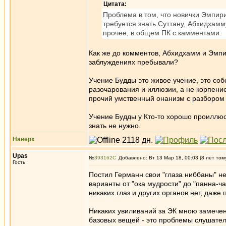
Цитата:
Проблема в том, что новички Эмпири
требуется знать Суттану, Абхидхам
прочее, в общем ПК с камментами.
Как же до комментов, Абхидхамм и Эмпи
заблуждениях пребывали?
Учение Будды это живое учение, это со
разочарования и иллюзии, а не корпен
прочий умственный онанизм с разбором ч
Учение Будды у Кто-то хорошо проиллюс
знать не нужно.
Наверх
Upas
№
393162
Добавлено: Вт 13 Мар 18, 00:03 (8 лет том
Гость
Постил Германн свои "глаза ниббаны" не
варианты от "ока мудрости" до "панна-ча
никаких глаз и других органов нет, даже
Никаких увиливаний за ЭК мною замечено
базовых вещей - это проблемы слушател