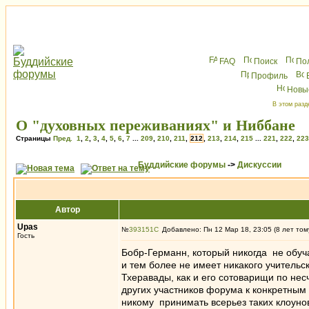
FAQ
Поиск
По
Профиль
Новы
В этом разд
О "духовных переживаниях" и Ниббане
Страницы
Пред.
1
,
2
,
3
,
4
,
5
,
6
,
7
...
209
,
210
,
211
,
212
,
213
,
214
,
215
...
221
,
222
,
223
Буддийские форумы
->
Дискуссии
Автор
Upas
№
393151
Добавлено: Пн 12 Мар 18, 23:05 (8 лет том
Гость
Бобр-Германн, который никогда не обуч
и тем более не имеет никакого учительс
Тхеравады, как и его сотоварищи по нес
других участников форума к конкретным 
никому принимать всерьез таких клоунов