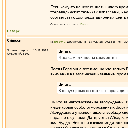
Если кому-то не нужно знать ничего кро
тхеравадинских техниках випассаны, не
соответствующих медитационных центра
Ответы на этот пост:
Ктото
Наверх
Crimson
№
393164
Добавлено: Вт 13 Мар 18, 00:12 (8 лет том
Зарегистрирован: 10.11.2017
Цитата:
Суждений: 3102
Я же сам эти посты камментил
Посты Германна вот именно что только В
внимания на этот незначительный прома
Цитата:
В популярных же нынче тхеравадинс
Ну что за нагромождение заблуждений. 
нигде кроме особо отмороженных форуми
Абхидхамма у каждой школы вообще своя
наравне с суттами. Датируется Абхидхам
жил Будда. Никто ни в каких медитацион
основы буддизма изложены в Суттах, а 