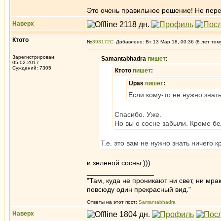
Это очень правильное решение! Не пер
Наверх
Ктото
№
393172
Добавлено: Вт 13 Мар 18, 00:36 (8 лет том
Зарегистрирован:
Samantabhadra
пишет
:
05.02.2017
Суждений: 7305
Ктото
пишет
:
Upas
пишет
:
Если кому-то не нужно знать
Спасибо. Уже.
Но вы о сосне забыли. Кроме бе
Т.е. это вам не нужно знать ничего 
и зеленой сосны )))
_________________
"Там, куда не проникают ни свет, ни мрак
повсюду один прекрасный вид."
Ответы на этот пост:
Samantabhadra
Наверх