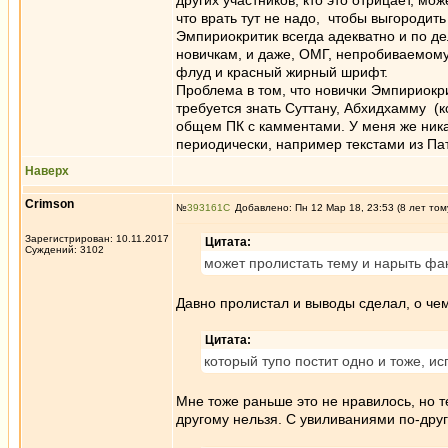
других участников, кто это отрицает, мо
что врать тут не надо, чтобы выгородит
Эмпириокритик всегда адекватно и по де
новичкам, и даже, ОМГ, непробиваемому
флуд и красный жирный шрифт.
Проблема в том, что новички Эмпириокри
требуется знать Суттану, Абхидхамму (
общем ПК с камментами. У меня же ника
периодически, например текстами из Па
Наверх
Crimson
№
393161
Добавлено: Пн 12 Мар 18, 23:53 (8 лет том
Зарегистрирован: 10.11.2017
Цитата:
Суждений: 3102
может пролистать тему и нарыть фа
Давно пролистал и выводы сделал, о чем
Цитата:
который тупо постит одно и тоже, 
Мне тоже раньше это не нравилось, но 
другому нельзя. С увиливаниями по-дру