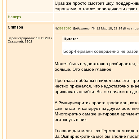
Upas же просто смотрит шоу, поддержи
справками, а так же периодически ездит
Наверх
Crimson
№
393159
Добавлено: Пн 12 Мар 18, 23:24 (8 лет том
Зарегистрирован: 10.11.2017
Цитата:
Суждений: 3102
Бобр-Германн совершенно не разби
Может быть недостаточно разбирается, 
больше. Это самое главное.
Про глаза ниббаны я видел весь этот тр
честно признался, что недостаточно знае
признавать ошибки. Вы же начали по дет
А Эмпириокритик просто графоман, которы
сам читает и копирует из других источни
Многократно сам же цитировал аргументы
его ткнуть в них.
Главное для меня - за Германном виде
За Эмпириокритика мог бы вполне писат