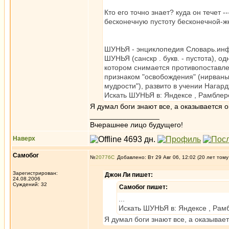
Кто его точно знает? куда он течет -
бесконечную пустоту бесконечной-ж
ШУНЬЯ - энциклопедия Словарь.ин
ШУНЬЯ (санскр . букв. - пустота), 
котором снимается противопоставле
признаком "освобождения" (нирваны
мудрости"), развито в учении Нагар
Искать ШУНЬЯ в: Яндексе , Рамблере
Я думал боги знают все, а оказывается о
_________________
Вчерашнее лицо будущего!
Наверх
Самобог
№
20776
Добавлено: Вт 29 Авг 06, 12:02 (20 лет тому
Зарегистрирован:
Джон Ли пишет:
24.08.2006
Суждений: 32
Самобог пишет:
...
Искать ШУНЬЯ в: Яндексе , Рамб
Я думал боги знают все, а оказывает