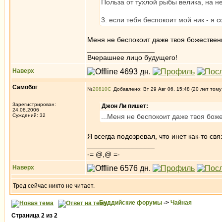
Польза от тухлой рыбы велика, на н
3. если тебя беспокоит мой ник - я
Меня не беспокоит даже твоя божествен
_________________
Вчерашнее лицо будущего!
Наверх
Самобог
№
20810
Добавлено: Вт 29 Авг 06, 15:48 (20 лет тому
Зарегистрирован:
Джон Ли пишет:
24.08.2006
Суждений: 32
...Меня не беспокоит даже твоя бож
Я всегда подозревал, что инет как-то с
_________________
-= @,@ =-
Наверх
Тред сейчас никто не читает.
Буддийские форумы
->
Чайная
Страница
2
из
2