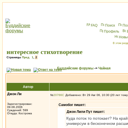
FAQ
Поиск
По
Профиль
Новы
В этом разд
интересное стихотворение
Страницы
Пред.
1
,
2
Буддийские форумы
->
Чайная
Автор
Джон Ли
№
20766
Добавлено: Вт 29 Авг 06, 10:30 (20 лет тому
Зарегистрирован:
Самобог пишет:
09.08.2006
Суждений: 599
Джон Лили Пут пишет:
Откуда: Кострома
Куда поток то потокает? На кра
универсум в бесконечном расши