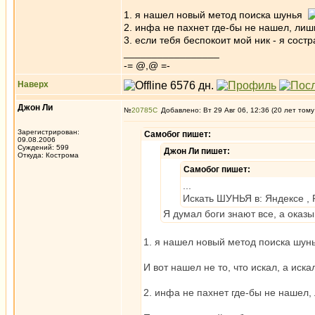
1. я нашел новый метод поиска шунья
2. инфа не пахнет где-бы не нашел, лиш
3. если тебя беспокоит мой ник - я сос
_________________
-= @,@ =-
Наверх
Джон Ли
№
20785
Добавлено: Вт 29 Авг 06, 12:36 (20 лет тому
Зарегистрирован:
Самобог пишет:
09.08.2006
Суждений: 599
Джон Ли пишет:
Откуда: Кострома
Самобог пишет:
...
Искать ШУНЬЯ в: Яндексе , 
Я думал боги знают все, а оказы
1. я нашел новый метод поиска шу
И вот нашел не то, что искал, а иска
2. инфа не пахнет где-бы не нашел,