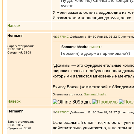
Ну да, конечно) Спичка это концеп
чувств.
У меня зажигалок пять видов,одна из ко
И зажигалки и концепцию до кучи, хе хе..
Наверх
Hermann
№
377784
Добавлено: Вт 30 Янв 18, 01:22 (9 лет том
Зарегистрирован:
Samantabhadra
пишет
:
21.03.2017
Суждений: 3898
Германн) а дхарма паринирвана?)
"Дхаммы — это фундаментальные компо
широких класса: необусловленная дхамм
которыми являются мгновенные менталь
Бхикку Бодхи (комментарий к Абхидхамм
Ответы на этот пост:
Samantabhadra
Наверх
Hermann
№
377785
Добавлено: Вт 30 Янв 18, 01:27 (9 лет том
Зарегистрирован:
Если реальный опыт - то, что есть - уни
21.03.2017
действительно уничтожено, и на этом ко
Суждений: 3898