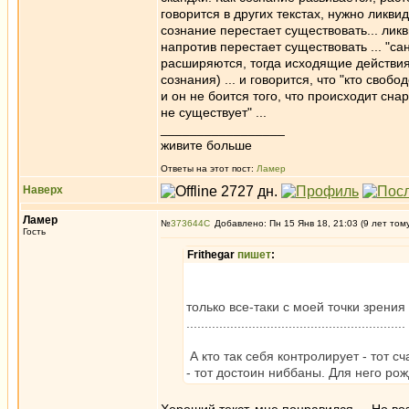
говорится в других текстах, нужно ликви
сознание перестает существовать... ликв
напротив перестает существовать ... "санн
расширяются, тогда исходящие действия
сознания) ... и говорится, что "кто свобо
и он не боится того, что происходит снар
не существует" ...
_________________
живите больше
Ответы на этот пост:
Ламер
Наверх
Ламер
№
373644
Добавлено: Пн 15 Янв 18, 21:03 (9 лет том
Гость
Frithegar
пишет
:
только все-таки с моей точки зрения
............................................................
А кто так себя контролирует - тот сча
- тот достоин ниббаны. Для него рож