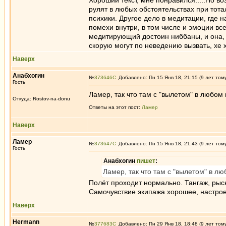
Хороший текст, мне понравился.....Но во
рулят в любых обстоятельствах при тот
психики. Другое дело в медитации, где на
помехи внутри, в том числе и эмоции всех
медитирующий достоин ниббаны, и она, е
скорую могут по неведению вызвать, хе хе
Наверх
Анабхогин
№
373646
Добавлено: Пн 15 Янв 18, 21:15 (9 лет том
Гость
Ламер, так что там с "вылетом" в любом
Откуда: Rostov-na-donu
Ответы на этот пост:
Ламер
Наверх
Ламер
№
373647
Добавлено: Пн 15 Янв 18, 21:43 (9 лет том
Гость
Анабхогин
пишет
:
Ламер, так что там с "вылетом" в л
Полёт проходит нормально. Тангаж, рыс
Самочувствие экипажа хорошее, настрое
Наверх
Hermann
№
377683
Добавлено: Пн 29 Янв 18, 18:48 (9 лет том