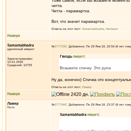
Тоже самое, если Вы возьмёте моменты ч
читта.
Читта - парамартха.
Вот, что значит парамартха.
Ответы на этот пост:
Samantabhadra
,
Hermann
Наверх
Samantabhadra
№
377726
Добавлено: Пн 29 Янв 18, 20:54 (9 лет том
удаленный аккаунт
Гвоздь
пишет
:
Зарегистрирован:
10.01.2009
Суждений: 10755
Возьмите спичку. Это рупа
Ну да, конечно) Спичка это концептуал
Ответы на этот пост:
Ламер
Наверх
Ламер
№
377766
Добавлено: Пн 29 Янв 18, 23:37 (9 лет том
Гость
Samantabhadra
пишет
: