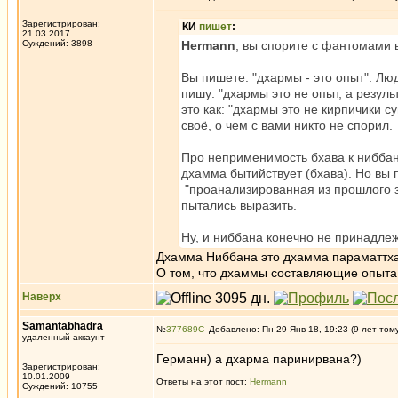
Зарегистрирован:
КИ
пишет
:
21.03.2017
Суждений: 3898
Hermann
, вы спорите с фантомами в
Вы пишете: "дхармы - это опыт". Люд
пишу: "дхармы это не опыт, а резуль
это как: "дхармы это не кирпичики с
своё, о чем с вами никто не спорил.
Про неприменимость бхава к ниббана
дхамма бытийствует (бхава). Но вы п
"проанализированная из прошлого з
пытались выразить.
Ну, и ниббана конечно не принадле
Дхамма Ниббана это дхамма параматтха,
О том, что дхаммы составляющие опыта,
Наверх
Samantabhadra
№
377689
Добавлено: Пн 29 Янв 18, 19:23 (9 лет том
удаленный аккаунт
Германн) а дхарма паринирвана?)
Зарегистрирован:
10.01.2009
Ответы на этот пост:
Hermann
Суждений: 10755