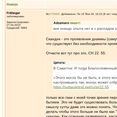
Наверх
Frithegar
№
373590
Добавлено: Пн 15 Янв 18, 16:23 (9 лет том
заблокирован
Зарегистрирован:
Adzamaro
пишет
:
27.04.2015
Суждений: 5882
вне кхандх опыта нет и с распадом
Скандхи - это проявление дхаммы (саму
что существует без необходимости проявл
Отчасти вот тут про это, СН 22. 55:
Цитата:
В Саваттхи. И тогда Благословенный
«Этого могло бы не быть, и этого мо
настроившись так, монах может отб
https://suttacentral.net/ru/sn22.55
только все-таки с моей точки зрения пер
бытием. Это не будет существовать боль
смыслу сутты даже это можно понять. Что
делать чтобы этого больше не было как 
скандхи. Как сознание развивается, раст