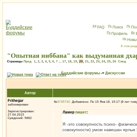
FAQ
Поиск
По
Профиль
Новы
В этом разд
"Опытная ниббана" как выдуманная дхар
Страницы
Пред.
1
,
2
,
3
,
4
,
5
,
6
,
7
...
17
,
18
,
19
,
20
,
21
,
22
,
23
,
24
,
25
,
26
След.
Буддийские форумы
->
Дискуссии
Автор
Frithegar
№
373573
Добавлено: Пн 15 Янв 18, 15:17 (9 лет том
заблокирован
Зарегистрирован:
Ламер
пишет
:
27.04.2015
Суждений: 5882
Я -это совокупность психо- физичес
совокупности) умом навешан ярлык 