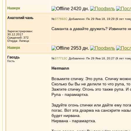
Наверх
Анатолий чань
№
377692
Добавлено: Пн 29 Янв 18, 19:29 (9 лет том
Саманта а давайте дружить? Извините не
Зарегистрирован:
30.12.2017
Суждений: 372
Откуда: Липецк
Наверх
Гвоздь
№
377712
Добавлено: Пн 29 Янв 18, 20:27 (9 лет том
Гость
Hermann
Возьмите спичку. Это рупа. Спичку можно
Сколько бы Вы не делили то что рупа, то 
Зажгите спичку. Огонь это также рупа. И
Рупа - парамартха.
Задуйте огонь спички или дайте ему пога
погас. Вот эта дхарма на санскрите назы
будет нирвана.
Нирвана - парамартха.