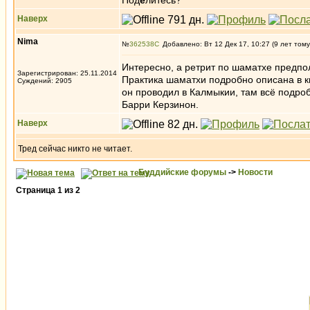
Под
е
литесь?
Наверх
Nima
№
362538
Добавлено: Вт 12 Дек 17, 10:27 (9 лет тому
Интересно, а ретрит по шаматхе предпол
Зарегистрирован: 25.11.2014
Практика шаматхи подробно описана в к
Суждений: 2905
он проводил в Калмыкии, там всё подроб
Барри Керзинон.
Наверх
Тред сейчас никто не читает.
Буддийские форумы
->
Новости
Страница
1
из
2