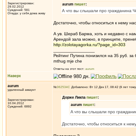
Зарегистрирован:
aurum
пишет
:
29.02.2012
Суждений: 581
А что вы слышали про гражданина Ч
Откуда: у себя дома живу
Достаточно, чтобы относиться к нему на
А ув. Шераб Барма, хоть и недавно с на
Арендой зала можно, в принципе, прене
http://zolotayagorka.ru/?page_id=303
_________________
Рейтинг Путина понизился на 35 руб. за 
mthug mje che
Ответы на этот пост:
aurum
Наверх
aurum
№
362534
Добавлено: Вт 12 Дек 17, 08:42 (9 лет тому
удаленный аккаунт
Дорже Ликпа
пишет
:
Зарегистрирован:
10.04.2012
aurum
пишет
:
Суждений: 6892
А что вы слышали про граждани
Достаточно, чтобы относиться к нем