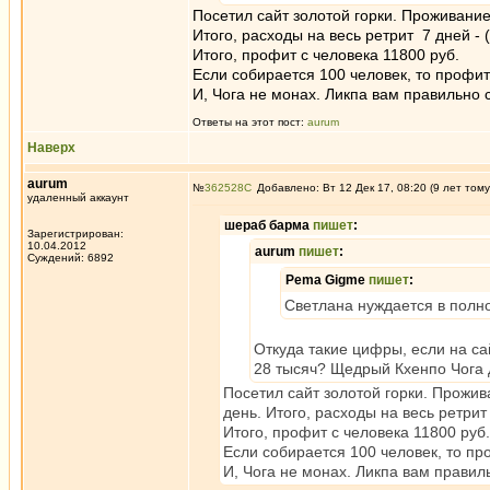
Посетил сайт золотой горки. Проживание 
Итого, расходы на весь ретрит 7 дней - (
Итого, профит с человека 11800 руб.
Если собирается 100 человек, то профит
И, Чога не монах. Ликпа вам правильно 
Ответы на этот пост:
aurum
Наверх
aurum
№
362528
Добавлено: Вт 12 Дек 17, 08:20 (9 лет тому
удаленный аккаунт
шераб барма
пишет
:
Зарегистрирован:
10.04.2012
aurum
пишет
:
Суждений: 6892
Pema Gigme
пишет
:
Светлана нуждается в полно
Откуда такие цифры, если на са
28 тысяч? Щедрый Кхенпо Чога 
Посетил сайт золотой горки. Прожива
день. Итого, расходы на весь ретрит 
Итого, профит с человека 11800 руб.
Если собирается 100 человек, то пр
И, Чога не монах. Ликпа вам правил