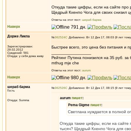
Откуда такие цифры, если на сайте про 
Щедрый Кхенпо Чога для своих снизил ц
Ответы на этот пост:
шераб барма
Наверх
Дорже Ликпа
№
362524
Добавлено: Вт 12 Дек 17, 08:03 (9 лет тому
Зарегистрирован:
Быстрее всего, это цена без питания и п
29.02.2012
_________________
Суждений: 581
Откуда: у себя дома живу
Рейтинг Путина понизился на 35 руб. за 
mthug mje che
Ответы на этот пост:
aurum
Наверх
шераб барма
№
362526
Добавлено: Вт 12 Дек 17, 08:15 (9 лет тому
Гость
aurum
пишет
:
Откуда: Summa
Pema Gigme
пишет
:
Светлана нуждается в полной оп
Откуда такие цифры, если на сайте 
тысяч? Щедрый Кхенпо Чога для сво