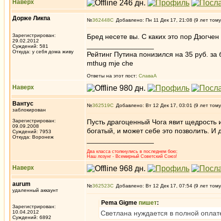
Наверх
Дорже Ликпа
№
362448
Добавлено: Пн 11 Дек 17, 21:08 (9 лет тому
Зарегистрирован:
Бред несете вы. С каких это пор Дзогче
29.02.2012
_________________
Суждений: 581
Откуда: у себя дома живу
Рейтинг Путина понизился на 35 руб. за 
mthug mje che
Ответы на этот пост:
СлаваА
Наверх
Вантус
№
362519
Добавлено: Вт 12 Дек 17, 03:01 (9 лет тому
заблокирован
Зарегистрирован:
Пусть драгоценный Чога явит щедрость и
09.09.2008
богатый, и может себе это позволить. И 
Суждений: 7953
Откуда: Воронеж
_________________
Два класса столкнулись в последнем бою;
Наш лозунг - Всемирный Советский Союз!
Наверх
aurum
№
362523
Добавлено: Вт 12 Дек 17, 07:54 (9 лет тому
удаленный аккаунт
Pema Gigme
пишет
:
Зарегистрирован:
10.04.2012
Светлана нуждается в полной оплате
Суждений: 6892