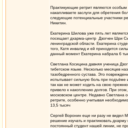
Практикующие ретрит являются особым 
накапливаете заслуги для обретения бо
следующие потенциальные участники ре
Никитин.
Екатерина Шилова уже пять лет являетс
посещает дхарма-центр Дзогчен Шри Син
ленинградской области. Екатерина студ
того, Катя инвалид и ей приходится сил
данный момент Екатерина набрала 6 тыся
Светлана Косицина давняя ученица Дзог
тибетском языке. Несколько месяцев на
тазобедренного сустава. Это повреждени
испытывает сильную боль при подъёме и
так как не может ходить на свою прежню
привело к накоплению долгов. При этом,
московском центре. Недавно Светлана о
ретрите, особенно учитывая необходимос
13,5 тысяч
Сергей Воронин еще ни разу не видел М
решение изучать и практиковать дхарму 
постоянный студент нашей линии, не п