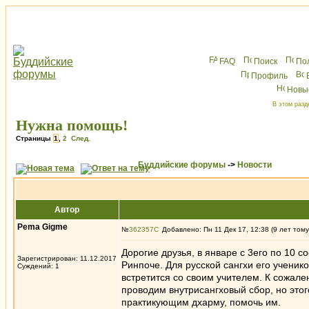
FAQ
Поиск
По
Профиль
Новы
В этом разд
Нужна помощь!
Страницы
1
,
2
След.
Буддийские форумы
->
Новости
Автор
Pema Gigme
№
362357
Добавлено: Пн 11 Дек 17, 12:38 (9 лет тому
Дорогие друзья, в январе с 3его по 10 с
Зарегистрирован: 11.12.2017
Ринпоче. Для русской сангхи его ученик
Суждений: 1
встретится со своим учителем. К сожале
проводим внутрисангховый сбор, но эт
практикующим дхарму, помочь им.