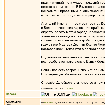
практикующий, но и умдзе - ведущий пра
центра в этом городе. В Бологое недавн
неквалифицированным, очень тяжелым и
верит, что в его городе можно укоренить
Анатолий Никитин - президент центра Бол
в Бологое, испросив дарование прибежи
обрести работу в этом городе, к сожале
живет на инвалидную пенсию и зарплату 
коммунальные платежи и крайне скудное
году от его Мастера Дзогчен Кхенпо Чог
наставлениях. Нуждается в полной оплат
Подношение этим членам сангхи не толь
поспособствует накоплению Ваших больш
Если у вас есть вопросы, звоните по ном
При переводе обязательно укажите в см
Спасибо! Да обретете вы счастье и прич
Ответы на этот пост:
aurum
Наверх
Анабхогин
№
362361
Добавлено: Пн 11 Дек 17, 13:06 (9 лет тому
Гость