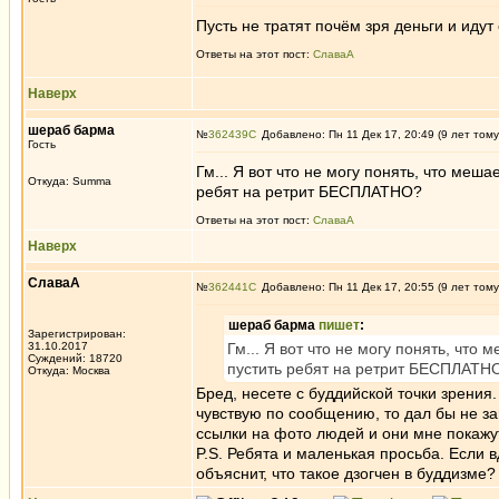
Пусть не тратят почём зря деньги и иду
Ответы на этот пост:
СлаваА
Наверх
шераб барма
№
362439
Добавлено: Пн 11 Дек 17, 20:49 (9 лет тому
Гость
Гм... Я вот что не могу понять, что меш
Откуда: Summa
ребят на ретрит БЕСПЛАТНО?
Ответы на этот пост:
СлаваА
Наверх
СлаваА
№
362441
Добавлено: Пн 11 Дек 17, 20:55 (9 лет тому
шераб барма
пишет
:
Зарегистрирован:
31.10.2017
Гм... Я вот что не могу понять, что
Суждений: 18720
пустить ребят на ретрит БЕСПЛАТН
Откуда: Москва
Бред, несете с буддийской точки зрения
чувствую по сообщению, то дал бы не за
ссылки на фото людей и они мне покажу
P.S. Ребята и маленькая просьба. Если в
объяснит, что такое дзогчен в буддизме?