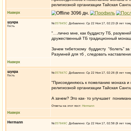
религиозной организации Тайская Сангх
Наверх
шукра
№
357845
Добавлено: Ср 22 Ноя 17, 02:23 (9 лет том
Гость
"....лично мне, как буддисту ТБ, разумн
дружественный ТБ традиционный монаше
Зачем тибетскому буддисту "болеть" за 
Разумней для тб , следовать наставлени
Наверх
шукра
№
357847
Добавлено: Ср 22 Ноя 17, 02:26 (9 лет том
Гость
"Присоединяюсь к пожеланию монаха и 
религиозной организации Тайская Сангх
А зачем? Это как- то улучшает пониман
Ответы на этот пост:
Hermann
Наверх
Hermann
№
357849
Добавлено: Ср 22 Ноя 17, 02:58 (9 лет том