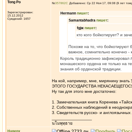
Tong Po
№
357862
Добавлено: Ср 22 Ноя 17, 09:08 (9 лет том
Зарегистрирован:
Hermann
пишет
:
15.12.2012
Суждений: 1657
Samantabhadra
пишет
:
fgjж
пишет
:
кто кого бойкотирует? и зач
Похоже на то, что бойкотируют б
важное, сомнительно конечно -
Король традиционно зафиксировал
монашеского ордена не только на те
знания об орденской традиции.
На кой, например, мне, мирянину знат
ЭТОГО ГОСУДАРСТВА НЕКАСАЕЩЕГОСЯ? Ч
Ну так для этого мне достаточно:
1. Замечательная книга Коренева «Тайский
2. Собственных наблюдений в неоднокра
3. Свидетельств русско- и англоязычны
_________________
นโมพุทฺธาย
Наверх