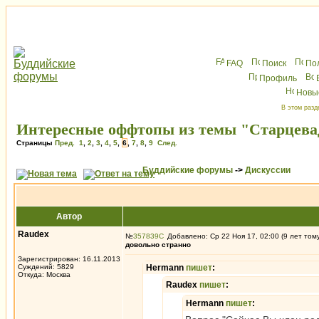
FAQ
Поиск
По
Профиль
Новы
В этом разд
Интересные оффтопы из темы "Старцевад
Страницы
Пред.
1
,
2
,
3
,
4
,
5
,
6
,
7
,
8
,
9
След.
Буддийские форумы
->
Дискуссии
Автор
Raudex
№
357839
Добавлено: Ср 22 Ноя 17, 02:00 (9 лет том
довольно странно
Зарегистрирован: 16.11.2013
Суждений: 5829
Hermann
пишет
:
Откуда: Москва
Raudex
пишет
:
Hermann
пишет
: