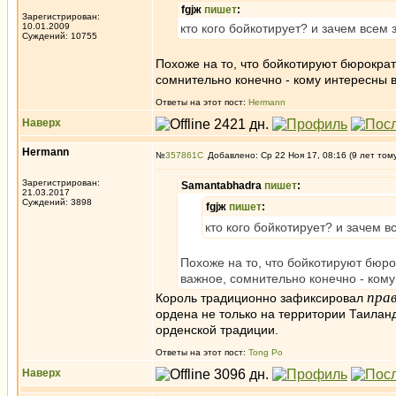
fgjж
пишет
:
Зарегистрирован:
10.01.2009
кто кого бойкотирует? и зачем всем 
Суждений: 10755
Похоже на то, что бойкотируют бюрократи
сомнительно конечно - кому интересны 
Ответы на этот пост:
Hermann
Наверх
Hermann
№
357861
Добавлено: Ср 22 Ноя 17, 08:16 (9 лет том
Зарегистрирован:
Samantabhadra
пишет
:
21.03.2017
Суждений: 3898
fgjж
пишет
:
кто кого бойкотирует? и зачем в
Похоже на то, что бойкотируют бюрок
важное, сомнительно конечно - ком
прав
Король традиционно зафиксировал
ордена не только на территории Таиланда
орденской традиции.
Ответы на этот пост:
Tong Po
Наверх