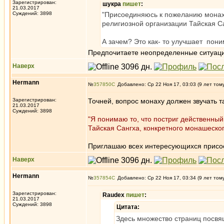
Зарегистрирован:
шукра
пишет
:
21.03.2017
Суждений: 3898
"Присоединяюсь к пожеланию монах
религиозной организации Тайская С
А зачем? Это как- то улучшает пон
Предпочитаете неопределенные ситуац
Наверх
Hermann
№
357850
Добавлено: Ср 22 Ноя 17, 03:03 (9 лет том
Зарегистрирован:
Точней, вопрос монаху должен звучать т
21.03.2017
Суждений: 3898
"Я понимаю то, что постриг действенный
Тайская Сангха, конкретного монашеско
Приглашаю всех интересующихся присо
Наверх
Hermann
№
357854
Добавлено: Ср 22 Ноя 17, 03:34 (9 лет том
Зарегистрирован:
Raudex
пишет
:
21.03.2017
Суждений: 3898
Цитата:
Здесь множество страниц посвя