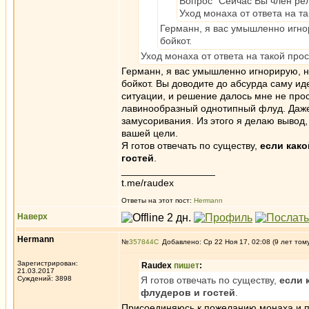
Вопрос "Сейчас Вы член рел
Уход монаха от ответа на т
Германн, я вас умышленно игнор
бойкот.
Уход монаха от ответа на такой про
Германн, я вас умышленно игнорирую, н
бойкот. Вы доводите до абсурда саму ид
ситуации, и решение далось мне не прос
лавинообразный однотипный флуд. Даже 
замусоривания. Из этого я делаю вывод
вашей цели.
Я готов отвечать по существу,
если како
гостей
.
_________________
t.me/raudex
Ответы на этот пост:
Hermann
Наверх
Hermann
№
357844
Добавлено: Ср 22 Ноя 17, 02:08 (9 лет том
Зарегистрирован:
Raudex
пишет
:
21.03.2017
Суждений: 3898
Я готов отвечать по существу,
если к
флудеров и гостей
.
Присоединяюсь к пожеланию монаха и п