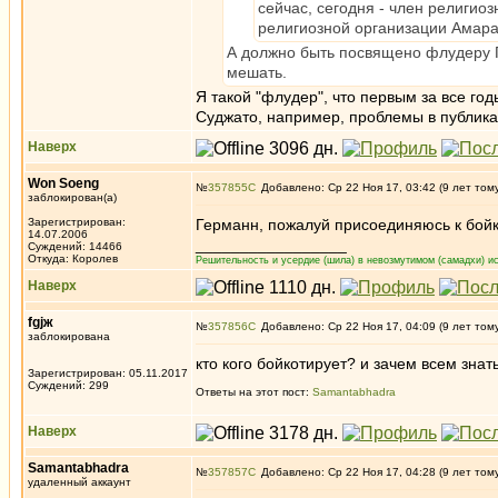
сейчас, сегодня - член религи
религиозной организации Амара
А должно быть посвящено флудеру Г
мешать.
Я такой "флудер", что первым за все год
Суджато, например, проблемы в публика
Наверх
Won Soeng
№
357855
Добавлено: Ср 22 Ноя 17, 03:42 (9 лет том
заблокирован(а)
Зарегистрирован:
Германн, пожалуй присоединяюсь к бойк
14.07.2006
_________________
Суждений: 14466
Откуда: Королев
Решительность и усердие (шила) в невозмутимом (самадхи) ис
Наверх
fgjж
№
357856
Добавлено: Ср 22 Ноя 17, 04:09 (9 лет том
заблокирована
кто кого бойкотирует? и зачем всем знат
Зарегистрирован: 05.11.2017
Суждений: 299
Ответы на этот пост:
Samantabhadra
Наверх
Samantabhadra
№
357857
Добавлено: Ср 22 Ноя 17, 04:28 (9 лет том
удаленный аккаунт