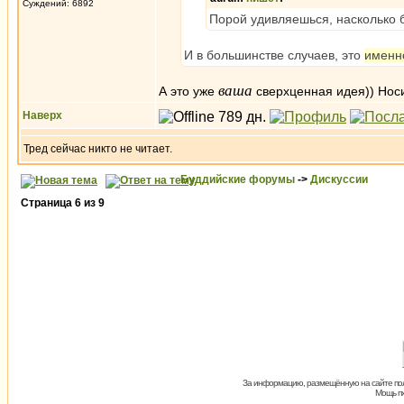
Суждений: 6892
Порой удивляешься, насколько 
И в большинстве случаев, это
именн
ваша
А это уже
сверхценная идея)) Носит
Наверх
Тред сейчас никто не читает.
Буддийские форумы
->
Дискуссии
Страница
6
из
9
За информацию, размещённую на сайте пол
Мощь пх