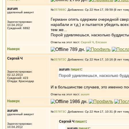
aurum
№
357869
Добавлено: Ср 22 Ноя 17, 09:59 (9 лет том
удаленный аккаунт
Германн опять одержим очередной сверхц
Зарегистрирован:
нарабали и т.д.) и пытается убедить все
10.04.2012
Суждений: 6892
тем же...
Порой удивляешься, насколько буддисты
Ответы на этот пост:
Сергей Ч
,
Ericsson
Наверх
Сергей Ч
№
357872
Добавлено: Ср 22 Ноя 17, 10:16 (9 лет том
aurum
пишет
:
Зарегистрирован:
02.12.2013
Порой удивляешься, насколько будд
Суждений: 423
Откуда: Краснодар
И в большинстве случаев, это именно 
Ответы на этот пост:
aurum
Наверх
aurum
№
357873
Добавлено: Ср 22 Ноя 17, 10:31 (9 лет том
удаленный аккаунт
Сергей Ч
пишет
:
Зарегистрирован:
10.04.2012
aurum
пишет
: