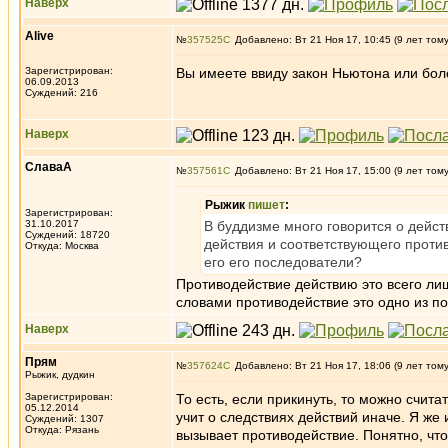
Наверх
Alive
№
357525
Добавлено: Вт 21 Ноя 17, 10:45 (9 лет том
Зарегистрирован:
Вы имеете ввиду закон Ньютона или бо
06.09.2013
Суждений: 216
Наверх
СлаваА
№
357561
Добавлено: Вт 21 Ноя 17, 15:00 (9 лет том
Рыжик
пишет
:
Зарегистрирован:
31.10.2017
В буддизме много говорится о действ
Суждений: 18720
действия и соответствующего проти
Откуда: Москва
его его последователи?
Противодействие действию это всего лиш
словами противодействие это одно из по
Наверх
Прям
№
357624
Добавлено: Вт 21 Ноя 17, 18:06 (9 лет том
Рыжик, дудкин
Зарегистрирован:
То есть, если прикинуть, то можно счит
05.12.2014
учит о следствиях действий иначе. Я же 
Суждений: 1307
Откуда: Рязань
вызывает противодействие. Понятно, чт