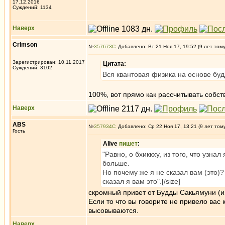
17.12.2016
Суждений: 1134
Наверх
Crimson
№
357673
Добавлено: Вт 21 Ноя 17, 19:52 (9 лет том
Зарегистрирован: 10.11.2017
Цитата:
Суждений: 3102
Вся квантовая физика на основе буд
100%, вот прямо как рассчитывать собст
Наверх
ABS
№
357934
Добавлено: Ср 22 Ноя 17, 13:21 (9 лет том
Гость
Alive
пишет
:
"Равно, о бхиккху, из того, что узна
больше.
Но почему же я не сказал вам (это)
сказал я вам это".[/size]
скромный привет от Будды Сакьямуни (и
Если то что вы говорите не привело вас к
высовываются.
Наверх