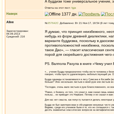
А буддизм тоже универсальное учение, з
Ответы на этот пост:
fgjж
Наверх
Alive
№
357642
Добавлено: Вт 21 Ноя 17, 18:54 (9 лет том
Зарегистрирован:
Я думаю, что принцип неизбежного, нео
06.09.2013
нибудь из форм древней диалектики, нап
Суждений: 216
варианте буддизма, поскольку в даосиз
противоположностей неизбежна, посколь
такое Дао», — гласит классическая сен
порой для скорейшего достижения чего
PS. Валпола Рахула в книге «Чему учил 
«... учение Будды предназначено чтобы нести человека к безо
говорил, чтобы просто удовлетворить любопытствующий ум. Он
Будда однажды останавливался в лесу Симсана в Косамби (воз
больше? Этих нескольких листьев в моей руке или листьев во
"Господин, очень мало листьев в руке Благословенного, но во
"Равно, о бхиккху, из того, что узнал я, вам сказал лишь немн
пользы... не приводит это Нирване. Потому и не сказал я вам 
Для нас нет смысла, как попусту пытаются делать некоторые у
Будда не был заинтересован в обсуждении ненужных чисто ум
Видимо, среди его учеников были и те, кто не соглашался с т
десять знаменитых классических вопросов на метафизические