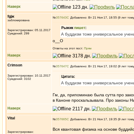
Наверх
fgjж
№
357643
Добавлено: Вт 21 Ноя 17, 18:55 (9 лет том
заблокирована
Рыжик
пишет
:
Зарегистрирован: 05.11.2017
Суждений: 299
А буддизм тоже универсальное учени
о__О
Ответы на этот пост:
Прям
Наверх
Crimson
№
357647
Добавлено: Вт 21 Ноя 17, 19:02 (9 лет том
Зарегистрирован: 10.11.2017
Цитата:
Суждений: 3102
А буддизм тоже универсальное учени
Гм, да, припоминаю была сутта про зак
в Каноне проскальзывала. Про законы Н
Наверх
Vital
№
357665
Добавлено: Вт 21 Ноя 17, 19:35 (9 лет том
Вся квантовая физика на основе буддийс
Зарегистрирован: