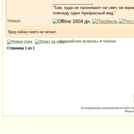
_________________
"Там, куда не проникают ни свет, ни мрак
повсюду один прекрасный вид."
Наверх
Тред сейчас никто не читает.
Буддийские форумы
->
Чайная
Страница
1
из
1
За информацию, размещённую на сайте пол
Мощь пх