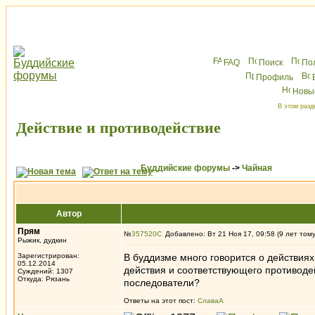
FAQ
Поиск
По
Профиль
Новы
В этом разд
Действие и противодействие
Буддийские форумы
->
Чайная
Автор
Прям
№
357520
Добавлено: Вт 21 Ноя 17, 09:58 (9 лет том
Рыжик, дудкин
Зарегистрирован:
В буддизме много говорится о действиях 
05.12.2014
действия и соответствующего противодей
Суждений: 1307
Откуда: Рязань
последователи?
Ответы на этот пост:
СлаваА