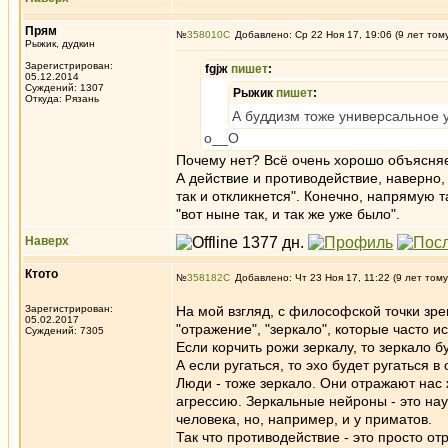
Прям
№
358010
Добавлено: Ср 22 Ноя 17, 19:06 (9 лет том
Рыжик, дудкин
Зарегистрирован:
fgjж
пишет
:
05.12.2014
Суждений: 1307
Рыжик
пишет
:
Откуда: Рязань
А буддизм тоже универсальное у
о__О
Почему нет? Всё очень хорошо объясняе
А действие и противодействие, наверно
так и откликнется". Конечно, напрямую та
"вот ныне так, и так же уже было".
Наверх
Ктото
№
358182
Добавлено: Чт 23 Ноя 17, 11:22 (9 лет тому
Зарегистрирован:
На мой взгляд, с философской точки зр
05.02.2017
"отражение", "зеркало", которые часто и
Суждений: 7305
Если корчить рожи зеркалу, то зеркало бу
А если ругаться, то эхо будет ругаться в 
Люди - тоже зеркало. Они отражают нас 
агрессию. Зеркальные нейроны - это на
человека, но, например, и у приматов.
Так что противодействие - это просто от