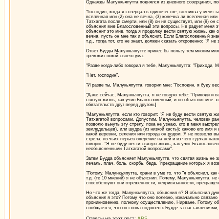
Однажды Малункьяпутта поднялся из дневного созерцания, пош
"Господин, когда я созерцал в одиночестве, возникла у меня 
вселенная или (2) она не вечна, (3) конечна ли вселенная или (
Татхагата после смерти, или (8) он не существует, или (9) он 
объяснил мне Благословенный эти вопросы. Не радует меня эт
объяснит это мне, тогда я продолжу вести святую жизнь, как 
вечна, пусть он мне так и объяснит. Если Благословенный знае
т.д., тогда тот, кто не знает, должен сказать откровенно: "Я не 
Ответ Будды Малункьяпутте принес бы пользу тем многим мил
тревожит покой своего ума:
"Разве когда-либо говорил я тебе, Малункьяпутта: "Приходи, 
"Нет, господин".
"И разве ты, Малукьяпутта, говорил мне: "Господин, я буду в
"Даже сейчас, Малункьяпутта, я не говорю тебе: "Приходи и ве
святую жизнь, как учил Благословенный, и он объяснит мне эти
обязательств друг перед другом.]
"Малункьяпутта, если кто говорит: "Я не буду вести святую ж
Татхагатой вопросами. Допустим, Малункьяпутта, человек ране
позволю вынуть эту стрелу, пока не узнаю, кто в меня выстрел
земледельцев), или шудра (из низкой касты); каково его имя и 
какой деревни, селения или города он родом. Я не позволю вын
стрела; из чьих перьев оперение на ней и из чего сделан нако
говорит: "Я не буду вести святую жизнь, как учит Благословенн
необъясненными Татхагатой вопросами".
Затем Будда объясняет Малункьяпутте, что святая жизнь не за
печаль, плач, боль, скорбь, беда, "прекращение которых я во
"Потому, Малункьяпутта, храни в уме то, что "я объяснил, как
т.д. (те 10 мнений) я не объяснил. Почему, Малункьяпутта, н
способствуют они отрешенности, непривязанности, прекращен
Но что же тогда, Малункьяпутта, объяснил я? Я объяснил дук
объяснил я это? Потому что оно полезно, изначально связано
проникновению, полному осуществлению, Нирване. Потому объ
сообщается, что он снова подошел к Будде за наставлениями,
Ответы на этот пост:
ABS