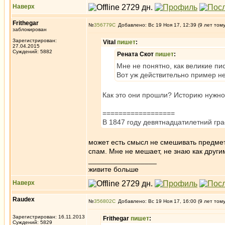
Наверх
Frithegar
№
356779
Добавлено: Вс 19 Ноя 17, 12:39 (9 лет том
заблокирован
Зарегистрирован:
Vital
пишет
:
27.04.2015
Суждений: 5882
Рената Скот
пишет
:
Мне не понятно, как великие пи
Вот уж действительно пример неп
Как это они прошли? Историю нужно 
==================
В 1847 году девятнадцатилетний гра
может есть смысл не смешивать предметы
спам. Мне не мешает, не знаю как други
_________________
живите больше
Наверх
Raudex
№
356802
Добавлено: Вс 19 Ноя 17, 16:00 (9 лет том
Зарегистрирован: 16.11.2013
Frithegar
пишет
:
Суждений: 5829