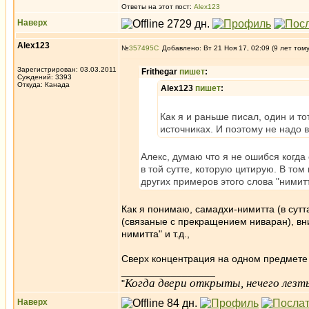
Ответы на этот пост:
Alex123
Наверх
Alex123
№
357495
Добавлено: Вт 21 Ноя 17, 02:09 (9 лет том
Зарегистрирован: 03.03.2011
Frithegar
пишет
:
Суждений: 3393
Откуда: Канада
Alex123
пишет
:
Как я и раньше писал, один и т
источниках. И поэтому не надо в
Алекс, думаю что я не ошибся когда
в той сутте, которую цитирую. В то
других примеров этого слова "нимитт
Как я понимаю, самадхи-нимитта (в сут
(связаные с прекращением ниваран), вн
нимитта" и т.д.,
Сверх концентрация на одном предмете 
_________________
Когда двери открыты, нечего лезть
"
Наверх