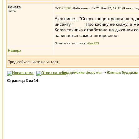
Рената
№
357539
Добавлено: Вт 21 Ноя 17, 12:15 (9 лет том
Гость
Alex пишет: "Сверх концентрация на одн
инсайту." Про касину не скажу, а меди
Когда техника отработана на дыхании с
начинается самое интересное.
Ответы на этот пост:
Alex123
Наверх
Тред сейчас никто не читает.
Буддийские форумы
->
Южный буддизм
Страница
3
из
14