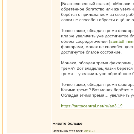
[Благословенный сказал]: «Монахи,
обретённое богатство или же увелич
берётся с прилежанием за свою раб
лавки не способен обрести ещё не о
Точно также, обладая тремя фактора
или же увеличить уже достигнутое б
объект сосредоточения (
samā­dhi­nim
факторами, монах не способен дости
достигнутое благое состояние.
Монахи, обладая тремя факторами, 
тремя? Вот владелец лавки берётся
тремя… увеличить уже обретённое б
Точно также, обладая тремя фактор
Какими тремя? Вот монах берётся с
Обладая этими тремя… увеличить уж
https://suttacentral.net/ru/an3.19
_________________
живите больше
Ответы на этот пост:
Alex123