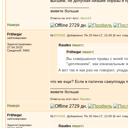
высшем, не допуская низшие образы и пр
_________________
живите больше
Ответы на этот пост:
Alex123
Наверх
Frithegar
№
357030
Добавлено: Пн 20 Ноя 17, 12:45 (9 лет том
заблокирован
Зарегистрирован:
Raudex
пишет
:
27.04.2015
Суждений: 5882
Frithegar
пишет
:
Вы совершенно правы с моей то
"цеплянием", как изначальным з
А вот так я как раз не говорил, упа
что же еще? Если в патичча самуппада п
_________________
живите больше
Ответы на этот пост:
Raudex
Наверх
Frithegar
№
357032
Добавлено: Пн 20 Ноя 17, 12:50 (9 лет том
заблокирован
Зарегистрирован:
Raudex
пишет
: