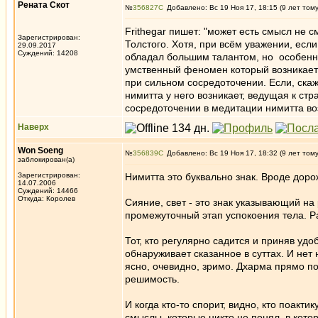
Рената Скот
№
356827
Добавлено: Вс 19 Ноя 17, 18:15 (9 лет том
Frithegar пишет: "может есть смысл не
Зарегистрирован:
Толстого. Хотя, при всём уважении, есл
29.09.2017
Суждений: 14208
обладал большим талантом, но особенн
умственный феномен который возникает
при сильном сосредоточении. Если, скаж
нимитта у него возникает, ведущая к стр
сосредоточении в медитации нимитта воз
Наверх
Won Soeng
№
356839
Добавлено: Вс 19 Ноя 17, 18:32 (9 лет том
заблокирован(а)
Зарегистрирован:
Нимитта это буквально знак. Вроде доро
14.07.2006
Суждений: 14466
Откуда: Королев
Сияние, свет - это знак указывающий на
промежуточный этап успокоения тела. Р
Тот, кто регулярно садится и приняв уд
обнаруживает сказанное в суттах. И нет
ясно, очевидно, зримо. Дхарма прямо по
решимость.
И когда кто-то спорит, видно, кто поакт
смыслы, которые никто не понял, в кото