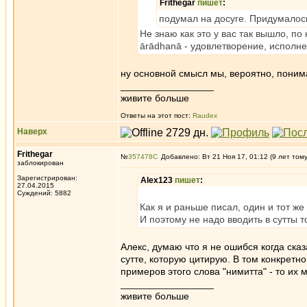
Frithegar
пишет
:
подумал на досуге. Придумалось,
Не знаю как это у вас так вышло, по
ārādhanā - удовлетворение, исполне
ну основной смысл мы, вероятно, пони
_________________
живите больше
Ответы на этот пост:
Raudex
Наверх
Frithegar
№
357478
Добавлено: Вт 21 Ноя 17, 01:12 (9 лет том
заблокирован
Зарегистрирован:
Alex123
пишет
:
27.04.2015
Суждений: 5882
Как я и раньше писал, один и тот ж
И поэтому не надо вводить в сутты 
Алекс, думаю что я не ошибся когда ска
сутте, которую цитирую. В том конкретн
примеров этого слова "нимитта" - то их 
_________________
живите больше