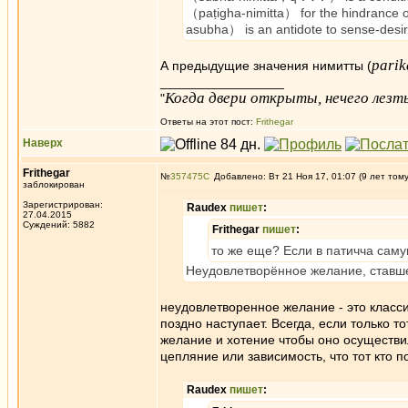
（paṭigha-nimitta） for the hindrance o
asubha） is an antidote to sense-des
parik
А предыдущие значения нимитты (
_________________
Когда двери открыты, нечего лезть
"
Ответы на этот пост:
Frithegar
Наверх
Frithegar
№
357475
Добавлено: Вт 21 Ноя 17, 01:07 (9 лет том
заблокирован
Зарегистрирован:
Raudex
пишет
:
27.04.2015
Суждений: 5882
Frithegar
пишет
:
то же еще? Если в патичча саму
Неудовлетворённое желание, ставше
неудовлетворенное желание - это класси
поздно наступает. Всегда, если только то
желание и хотение чтобы оно осуществил
цепляние или зависимость, что тот кто 
Raudex
пишет
: