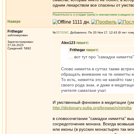
одним лекарством все спасены от умств
_________________
Решительность и усердие (шила) в невозмутимом (самадхи) ис
Наверх
Frithegar
№
357029
Добавлено: Пн 20 Ноя 17, 12:43 (9 лет том
заблокирован
Зарегистрирован:
Alex123
пишет
:
27.04.2015
Суждений: 5882
Frithegar
пишет
:
... вот тут про "самадхи нимитт
Слово нимитта в суттах также встреч
обращать внимание на те нимитты кот
То есть, нимитта это не какойто та
своего рода знак, и даже в медитац
учителя саматахи учат.
И умственный феномен в медитации (умс
http://dictionary.sutta.org/browse/n/nimitta
в словосочетании "самадхи нимитта" вы
сосредоточение монаха. Всегда возвыше
или иконы (в русских монастырях так мо