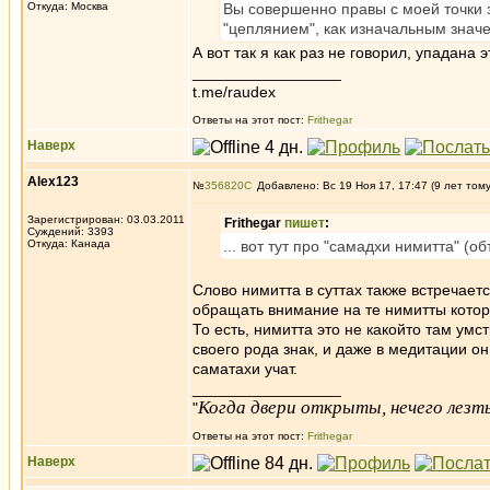
Откуда: Москва
Вы совершенно правы с моей точки 
"цеплянием", как изначальным значе
А вот так я как раз не говорил, упадана
_________________
t.me/raudex
Ответы на этот пост:
Frithegar
Наверх
Alex123
№
356820
Добавлено: Вс 19 Ноя 17, 17:47 (9 лет том
Зарегистрирован: 03.03.2011
Frithegar
пишет
:
Суждений: 3393
Откуда: Канада
... вот тут про "самадхи нимитта" (
Слово нимитта в суттах также встречаетс
обращать внимание на те нимитты которые
То есть, нимитта это не какойто там ум
своего рода знак, и даже в медитации о
саматахи учат.
_________________
Когда двери открыты, нечего лезть
"
Ответы на этот пост:
Frithegar
Наверх