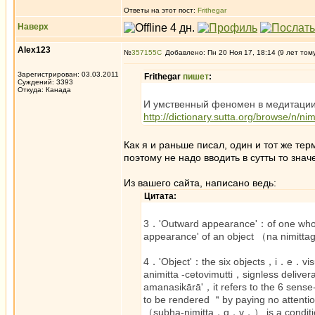
Ответы на этот пост:
Frithegar
Наверх
Alex123
№
357155
Добавлено: Пн 20 Ноя 17, 18:14 (9 лет том
Зарегистрирован: 03.03.2011
Frithegar
пишет
:
Суждений: 3393
Откуда: Канада
И умственный феномен в медитации 
http://dictionary.sutta.org/browse/n/nim
Как я и раньше писал, один и тот же те
поэтому не надо вводить в сутты то зна
Из вашего сайта, написано ведь:
Цитата:
3．'Outward appearance'：of one who ha
appearance' of an object （na nim
4．'Object'：the six objects，i．e．v
animitta -cetovimutti，signless deli
amanasikārā'，it refers to the 6 se
to be rendered ＂by paying no attentio
（subha-nimitta，q．v．） is a condition t