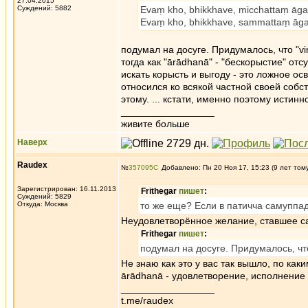
27.04.2015
Суждений: 5882
Evaṃ kho, bhikkhave, micchattaṃ āga
Evaṃ kho, bhikkhave, sammattaṃ āga
подумал на досуге. Придумалось, что "vi
тогда как "ārādhanā" - "бескорыстие" от
искать корысть и выгоду - это ложное ос
относился ко всякой частной своей собс
этому. ... кстати, именно поэтому истин
_________________
живите больше
Наверх
Raudex
№
357095
Добавлено: Пн 20 Ноя 17, 15:23 (9 лет том
Зарегистрирован: 16.11.2013
Frithegar
пишет
:
Суждений: 5829
Откуда: Москва
то же еще? Если в патичча самуппад
Неудовлетворённое желание, ставшее са
Frithegar
пишет
:
подумал на досуге. Придумалось, что
Не знаю как это у вас так вышло, по каки
ārādhanā - удовлетворение, исполнение 
_________________
t.me/raudex