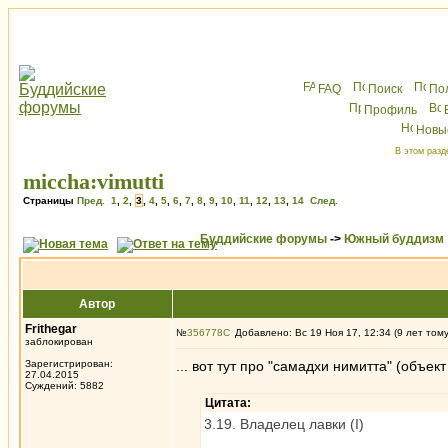
FAQ
Поиск
По
Профиль
Новы
В этом разд
miccha:vimutti
Страницы
Пред.
1
,
2
,
3
,
4
,
5
,
6
,
7
,
8
,
9
,
10
,
11
,
12
,
13
,
14
След.
Буддийские форумы
->
Южный буддизм
Автор
Frithegar
№
356778
Добавлено: Вс 19 Ноя 17, 12:34 (9 лет том
заблокирован
Зарегистрирован:
... вот тут про "самадхи нимитта" (объе
27.04.2015
Суждений: 5882
Цитата:
3.19. Владелец лавки (I)