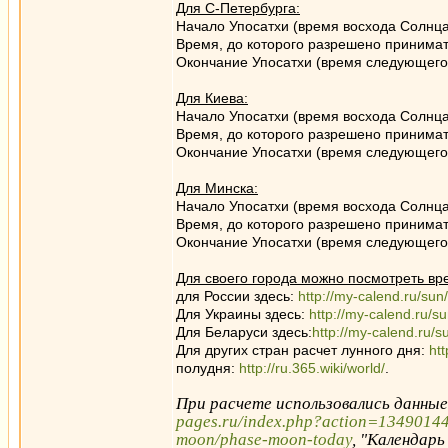
Для С-Петербурга:
Начало Упосатхи (время восхода Солнца
Время, до которого разрешено принимат
Окончание Упосатхи (время следующего 
Для Киева:
Начало Упосатхи (время восхода Солнца
Время, до которого разрешено принимат
Окончание Упосатхи (время следующего 
Для Минска:
Начало Упосатхи (время восхода Солнца
Время, до которого разрешено принимат
Окончание Упосатхи (время следующего 
Для своего города можно посмотреть вр
для России здесь:
http://my-calend.ru/sun
Для Украины здесь:
http://my-calend.ru/s
Для Беларуси здесь:
http://my-calend.ru/s
Для других стран расчет лунного дня:
ht
полудня:
http://ru.365.wiki/world/
.
При расчете использовались данны
pages.ru/index.php?action=1349014
moon/phase-moon-today
, "Календарь