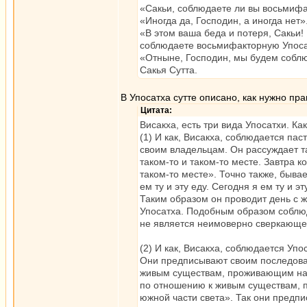
«Сакьи, соблюдаете ли вы восьмиф
«Иногда да, Господин, а иногда нет»
«В этом ваша беда и потеря, Сакьи!
соблюдаете восьмифакторную Упосатх
«Отныне, Господин, мы будем собл
Сакья Сутта.
В Упосатха сутте описано, как нужно пр
Цитата:
Висакха, есть три вида Упосатхи. К
(1) И как, Висакха, соблюдается па
своим владельцам. Он рассуждает та
таком-то и таком-то месте. Завтра ко
таком-то месте». Точно также, бывае
ем ту и эту еду. Сегодня я ем ту и эт
Таким образом он проводит день с 
Упосатха. Подобным образом соблюд
не является неимоверно сверкающе
(2) И как, Висакха, соблюдается Упо
Они предписывают своим последова
живым существам, проживающим на р
по отношению к живым существам, 
южной части света». Так они предп