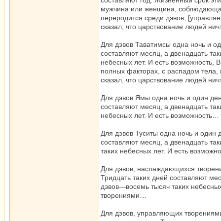
составляют год. Жизненный срок эти
мужчина или женщина, соблюдающая 
переродится среди дэвов, [управля
сказал, что царствование людей ни
Для дэвов Таватимсы одна ночь и од
составляют месяц, а двенадцать та
небесных лет. И есть возможность,
полных факторах, с распадом тела, 
сказал, что царствование людей ни
Для дэвов Ямы одна ночь и один ден
составляют месяц, а двенадцать так
небесных лет. И есть возможность
Для дэвов Туситы одна ночь и один 
составляют месяц, а двенадцать та
таких небесных лет. И есть возмож
Для дэвов, наслаждающихся творени
Тридцать таких дней составляют мес
дэвов—восемь тысяч таких небесных
творениями…
Для дэвов, управляющих творениями