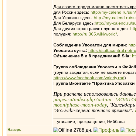
Для своего города можно посмотреть вр
для России здесь:
http://my-calend.ru/sun
Для Украины здесь:
http://my-calend.ru/s
Для Беларуси здесь:
http://my-calend.ru/s
Для других стран расчет лунного дня:
ht
полудня:
http://ru.365.wiki/world/
.
Соблюдение Упосатхи для мирян:
htt
Упосатха сутта:
https://suttacentral.net/
Объяснение 5 и 8 предписаний Sila:
h
Группа соблюдения Упосатхи в Фейсб
(группа закрытая, если не можете подать
https://www.facebook.com/valeriy.rod
)
Группа Вконтакте "Практика Упосатхи
При расчете использовались данны
pages.ru/index.php?action=1349014
moon/phase-moon-today
, "Календарь
"365.wiki-сервис точного времени":
_________________
...угасание, прекращение, Ниббана
Наверх