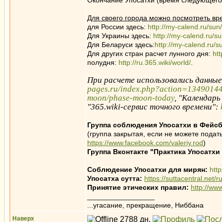
Окончание Упосатхи (время следующего 
Для своего города можно посмотреть вр
для России здесь:
http://my-calend.ru/sun
Для Украины здесь:
http://my-calend.ru/s
Для Беларуси здесь:
http://my-calend.ru/s
Для других стран расчет лунного дня:
ht
полудня:
http://ru.365.wiki/world/
.
При расчете использовались данны
pages.ru/index.php?action=1349014
moon/phase-moon-today
, "Календарь
"365.wiki-сервис точного времени":
Группа соблюдения Упосатхи в Фейсб
(группа закрытая, если не можете подать
https://www.facebook.com/valeriy.rod
)
Группа Вконтакте "Практика Упосатхи
Соблюдение Упосатхи для мирян:
htt
Упосатха сутта:
https://suttacentral.net/
Принятие этических правил:
http://ww
_________________
...угасание, прекращение, Ниббана
Наверх