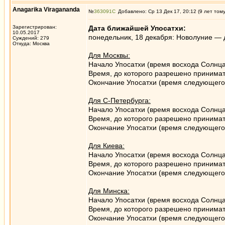
Anagarika Viragananda
№
363091
Добавлено: Ср 13 Дек 17, 20:12 (9 лет том
Зарегистрирован:
Дата ближайшей Упосатхи:
10.05.2017
понедельник, 18 декабря: Новолуние — д
Суждений: 279
Откуда: Москва
Для Москвы:
Начало Упосатхи (время восхода Солнца
Время, до которого разрешено принимат
Окончание Упосатхи (время следующего 
Для С-Петербурга:
Начало Упосатхи (время восхода Солнца
Время, до которого разрешено принимат
Окончание Упосатхи (время следующего 
Для Киева:
Начало Упосатхи (время восхода Солнц
Время, до которого разрешено принимат
Окончание Упосатхи (время следующего 
Для Минска:
Начало Упосатхи (время восхода Солнца
Время, до которого разрешено принимат
Окончание Упосатхи (время следующего 