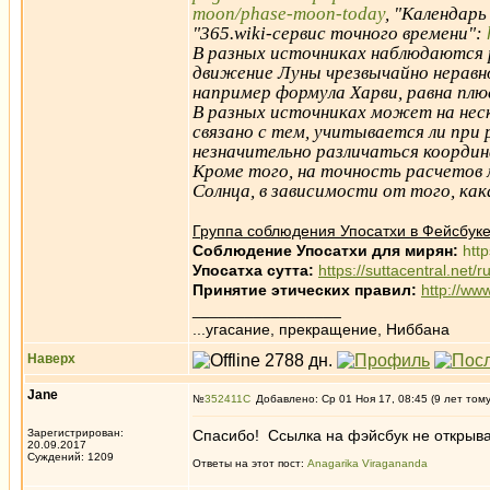
moon/phase-moon-today
, "Календарь
"365.wiki-сервис точного времени":
В разных источниках наблюдаются р
движение Луны чрезвычайно неравно
например формула Харви, равна плюс
В разных источниках может на неск
связано с тем, учитывается ли при
незначительно различаться координ
Кроме того, на точность расчетов
Солнца, в зависимости от того, ка
Группа соблюдения Упосатхи в Фейсбуке
Соблюдение Упосатхи для мирян:
htt
Упосатха сутта:
https://suttacentral.net/
Принятие этических правил:
http://ww
_________________
...угасание, прекращение, Ниббана
Наверх
Jane
№
352411
Добавлено: Ср 01 Ноя 17, 08:45 (9 лет том
Зарегистрирован:
Спасибо! Ссылка на фэйсбук не открыва
20.09.2017
Суждений: 1209
Ответы на этот пост:
Anagarika Viragananda