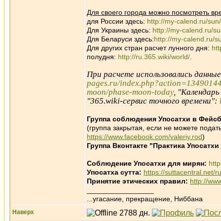
Для своего города можно посмотреть вр
для России здесь:
http://my-calend.ru/sun
Для Украины здесь:
http://my-calend.ru/s
Для Беларуси здесь:
http://my-calend.ru/s
Для других стран расчет лунного дня:
ht
полудня:
http://ru.365.wiki/world/
.
При расчете использовались данны
pages.ru/index.php?action=1349014
moon/phase-moon-today
, "Календарь
"365.wiki-сервис точного времени":
Группа соблюдения Упосатхи в Фейсб
(группа закрытая, если не можете подать
https://www.facebook.com/valeriy.rod
)
Группа Вконтакте "Практика Упосатхи
Соблюдение Упосатхи для мирян:
htt
Упосатха сутта:
https://suttacentral.net/
Принятие этических правил:
http://ww
_________________
...угасание, прекращение, Ниббана
Наверх