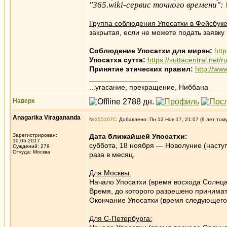
"365.wiki-сервис точного времени":
Группа соблюдения Упосатхи в Фейсбуке
закрытая, если не можете подать заявку
Соблюдение Упосатхи для мирян:
htt
Упосатха сутта:
https://suttacentral.net/
Принятие этических правил:
http://ww
_________________
...угасание, прекращение, Ниббана
Наверх
Anagarika Viragananda
№
355167
Добавлено: Пн 13 Ноя 17, 21:07 (9 лет том
Зарегистрирован:
Дата ближайшей Упосатхи:
10.05.2017
суббота, 18 ноября — Новолуние (наступи
Суждений: 279
Откуда: Москва
раза в месяц.
Для Москвы:
Начало Упосатхи (время восхода Солнца
Время, до которого разрешено принимат
Окончание Упосатхи (время следующего 
Для С-Петербурга: