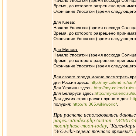
Начало Упосатхи (время восхода Солнца
Время, до которого разрешено принимат
Окончание Упосатхи (время следующего 
Для Киева:
Начало Упосатхи (время восхода Солнца
Время, до которого разрешено принимат
Окончание Упосатхи (время следующего 
Для Минска:
Начало Упосатхи (время восхода Солнца
Время, до которого разрешено принимат
Окончание Упосатхи (время следующего 
Для своего города можно посмотреть вр
для России здесь:
http://my-calend.ru/sun
Для Украины здесь:
http://my-calend.ru/s
Для Беларуси здесь:
http://my-calend.ru/s
Для других стран расчет лунного дня:
ht
полудня:
http://ru.365.wiki/world/
.
При расчете использовались данны
pages.ru/index.php?action=1349014
moon/phase-moon-today
, "Календарь
"365.wiki-сервис точного времени":