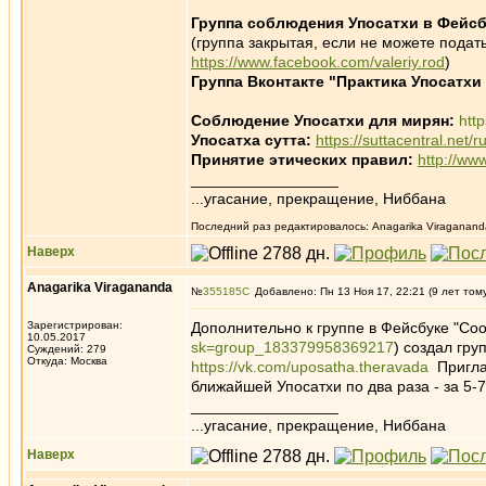
Группа соблюдения Упосатхи в Фейсб
(группа закрытая, если не можете подать
https://www.facebook.com/valeriy.rod
)
Группа Вконтакте "Практика Упосатхи
Соблюдение Упосатхи для мирян:
htt
Упосатха сутта:
https://suttacentral.net/
Принятие этических правил:
http://ww
_________________
...угасание, прекращение, Ниббана
Последний раз редактировалось: Anagarika Viragananda
Наверх
Anagarika Viragananda
№
355185
Добавлено: Пн 13 Ноя 17, 22:21 (9 лет том
Зарегистрирован:
Дополнительно к группе в Фейсбуке "Со
10.05.2017
sk=group_183379958369217
) создал гру
Суждений: 279
Откуда: Москва
https://vk.com/uposatha.theravada
Приглаш
ближайшей Упосатхи по два раза - за 5-7
_________________
...угасание, прекращение, Ниббана
Наверх