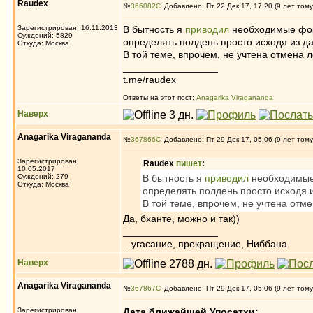
Raudex
№
366082
Добавлено: Пт 22 Дек 17, 17:20 (9 лет тому
Зарегистрирован: 16.11.2013
В бытность я
приводил
необходимые фо
Суждений: 5829
определять полдень просто исходя из да
Откуда: Москва
В той теме, впрочем, не учтена отмена л
_________________
t.me/raudex
Ответы на этот пост:
Anagarika Viragananda
Наверх
Anagarika Viragananda
№
367866
Добавлено: Пт 29 Дек 17, 05:06 (9 лет тому
Зарегистрирован:
Raudex
пишет
:
10.05.2017
Суждений: 279
В бытность я
приводил
необходимы
Откуда: Москва
определять полдень просто исходя и
В той теме, впрочем, не учтена отме
Да, бханте, можно и так))
_________________
...угасание, прекращение, Ниббана
Наверх
Anagarika Viragananda
№
367867
Добавлено: Пт 29 Дек 17, 05:06 (9 лет тому
Зарегистрирован:
Дата ближайшей Упосатхи: