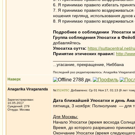
6. Я принимаю правило избегать принят
7. Я принимаю правило воздерживаться 
ношения гирлянд, использования духов 
8. Я принимаю правило воздерживаться 
Подробнее о соблюдении Упосатхи 
Группа соблюдения Упосатхи в Фейс
добавляйтесь
Упосатха сутта:
https://suttacentral.net/
Принятие этических правил:
http://ww
_________________
...угасание, прекращение, Ниббана
Последний раз редактировалось: Anagarika Viragananda
Наверх
Anagarika Viragananda
№
352405
Добавлено: Ср 01 Ноя 17, 01:13 (9 лет том
Зарегистрирован:
Дата ближайшей Упосатхи и день Ана
10.05.2017
пятница, 3 ноября: Полнолуние — для те
Суждений: 279
Откуда: Москва
Для Москвы:
Начало Упосатхи (время восхода Солнца
Время, до которого разрешено принимат
Окончание Упосатхи (время следующего 