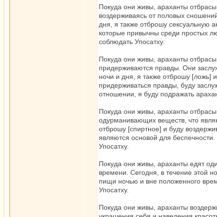
Покуда они живы, араханты отбрасы
воздерживаясь от половых сношений
дня, я также отброшу сексуальную а
которые привычны среди простых люд
соблюдать Упосатху.
Покуда они живы, араханты отбрасыв
придерживаются правды. Они заслуж
ночи и дня, я также отброшу [ложь] 
придерживаться правды, буду заслуж
отношении, я буду подражать арахан
Покуда они живы, араханты отбрасыв
одурманивающих веществ, что являют
отброшу [спиртное] и буду воздержи
являются основой для беспечности. 
Упосатху.
Покуда они живы, араханты едят од
времени. Сегодня, в течение этой но
пищи ночью и вне положенного врем
Упосатху.
Покуда они живы, араханты воздержи
украшения себя и наведения красот