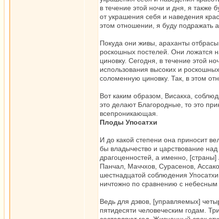
в течение этой ночи и дня, я также 
от украшения себя и наведения кра
этом отношении, я буду подражать а
Покуда они живы, араханты отбрасы
роскошных постелей. Они ложатся н
циновку. Сегодня, в течение этой но
использования высоких и роскошных 
соломенную циновку. Так, в этом от
Вот каким образом, Висакха, соблюд
это делают Благородные, то это пр
всепроникающая.
Плоды Упосатхи
И до какой степени она приносит ве
бы владычество и царствование над
драгоценностей, а именно, [страны] 
Панчал, Маччхов, Сурасенов, Ассако
шестнадцатой соблюдения Упосатхи,
ничтожно по сравнению с небесным 
Ведь для дэвов, [управляемых] чет
пятидесяти человеческим годам. Три