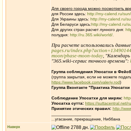
Для своего города можно посмотреть вр
для России здесь:
http://my-calend.ru/sun
Для Украины здесь:
http://my-calend.ru/s
Для Беларуси здесь:
http://my-calend.ru/s
Для других стран расчет лунного дня:
ht
полудня:
http://ru.365.wiki/world/
.
При расчете использовались данны
pages.ru/index.php?action=1349014
moon/phase-moon-today
, "Календарь
"365.wiki-сервис точного времени":
Группа соблюдения Упосатхи в Фейсб
(группа закрытая, если не можете подать
https://www.facebook.com/valeriy.rod
)
Группа Вконтакте "Практика Упосатхи
Соблюдение Упосатхи для мирян:
htt
Упосатха сутта:
https://suttacentral.net/
Принятие этических правил:
http://ww
_________________
...угасание, прекращение, Ниббана
Наверх