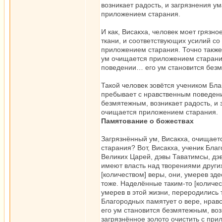
возникает радость, и загрязнения у
приложением старания.
И как, Висакха, человек моет грязн
ткани, и соответствующих усилий со
приложением старания. Точно также
ум очищается приложением старания
поведении… его ум становится безм
Такой человек зовётся учеником Бл
пребывает с нравственным поведени
безмятежным, возникает радость, и
очищается приложением старания.
Памятование о божествах
Загрязнённый ум, Висакха, очищает
старания? Вот, Висакха, ученик Бла
Великих Царей, дэвы Таватимсы, дэ
имеют власть над творениями други
[количеством] веры, они, умерев зде
тоже. Наделённые таким-то [количе
умерев в этой жизни, переродились т
Благородных памятует о вере, нравст
его ум становится безмятежным, воз
загрязнённое золото очистить с при