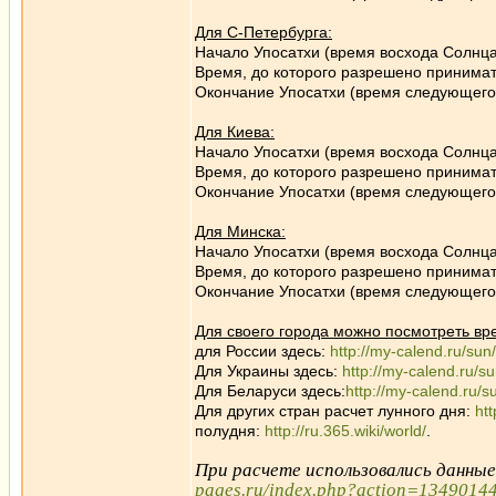
Для С-Петербурга:
Начало Упосатхи (время восхода Солнца
Время, до которого разрешено принимат
Окончание Упосатхи (время следующего 
Для Киева:
Начало Упосатхи (время восхода Солнца
Время, до которого разрешено принимат
Окончание Упосатхи (время следующего 
Для Минска:
Начало Упосатхи (время восхода Солнца
Время, до которого разрешено принимат
Окончание Упосатхи (время следующего 
Для своего города можно посмотреть вр
для России здесь:
http://my-calend.ru/sun
Для Украины здесь:
http://my-calend.ru/s
Для Беларуси здесь:
http://my-calend.ru/s
Для других стран расчет лунного дня:
ht
полудня:
http://ru.365.wiki/world/
.
При расчете использовались данны
pages.ru/index.php?action=1349014