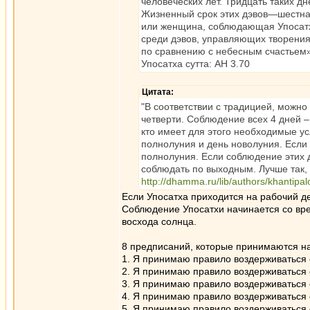
человеческих лет. Тридцать таких д
Жизненный срок этих дэвов—шестнадц
или женщина, соблюдающая Упосатху
среди дэвов, управляющих творениям
по сравнению с небесным счастьем»
Упосатха сутта: АН 3.70
Цитата:
"В соответствии с традицией, можно
четверти. Соблюдение всех 4 дней –
кто имеет для этого необходимые ус
полнолуния и день новолуния. Если 
полнолуния. Если соблюдение этих 
соблюдать по выходным. Лучше так, 
http://dhamma.ru/lib/authors/khantipa
Если Упосатха приходится на рабочий д
Соблюдение Упосатхи начинается со вре
восхода солнца.
8 предписаний, которые принимаются н
1. Я принимаю правило воздерживаться 
2. Я принимаю правило воздерживаться о
3. Я принимаю правило воздерживаться
4. Я принимаю правило воздерживаться 
5. Я принимаю правило воздерживаться 