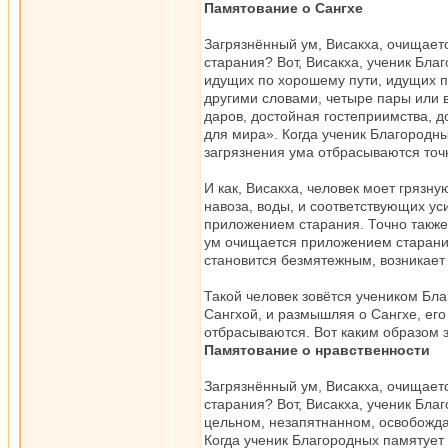
Памятование о Сангхе
Загрязнённый ум, Висакха, очищает
старания? Вот, Висакха, ученик Бла
идущих по хорошему пути, идущих п
другими словами, четыре пары или 
даров, достойная гостеприимства, 
для мира». Когда ученик Благородны
загрязнения ума отбрасываются точн
И как, Висакха, человек моет грязн
навоза, воды, и соответствующих ус
приложением старания. Точно также
ум очищается приложением старания
становится безмятежным, возникает 
Такой человек зовётся учеником Бла
Сангхой, и размышляя о Сангхе, его
отбрасываются. Вот каким образом 
Памятование о нравственности
Загрязнённый ум, Висакха, очищает
старания? Вот, Висакха, ученик Бла
цельном, незапятнанном, освобожд
Когда ученик Благородных памятует