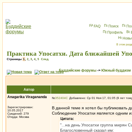
FAQ
Поиск
По
Профиль
Новы
В этом разд
Практика Упосатхи. Дата ближайшей Упо
Страницы
1
,
2
,
3
,
4
,
5
След.
Буддийские форумы
->
Южный буддизм
Автор
Anagarika Viragananda
№
352404
Добавлено: Ср 01 Ноя 17, 01:05 (9 лет том
Зарегистрирован:
В данной теме я хотел бы публиковать 
10.05.2017
Соблюдение Упосатхи является одним из
Суждений: 279
Откуда: Москва
Цитата:
"...на день Упосатхи группа мирян 
Благословенный сказал им: