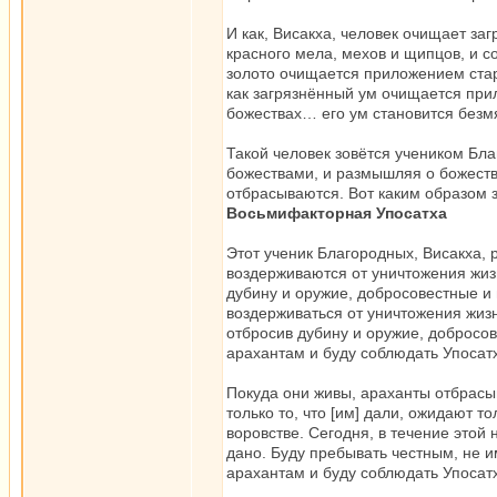
И как, Висакха, человек очищает за
красного мела, мехов и щипцов, и с
золото очищается приложением стар
как загрязнённый ум очищается при
божествах… его ум становится безм
Такой человек зовётся учеником Бла
божествами, и размышляя о божества
отбрасываются. Вот каким образом 
Восьмифакторная Упосатха
Этот ученик Благородных, Висакха, 
воздерживаются от уничтожения жиз
дубину и оружие, добросовестные и 
воздерживаться от уничтожения жизн
отбросив дубину и оружие, добросо
арахантам и буду соблюдать Упосатх
Покуда они живы, араханты отбрасыв
только то, что [им] дали, ожидают т
воровстве. Сегодня, в течение этой 
дано. Буду пребывать честным, не и
арахантам и буду соблюдать Упосатх