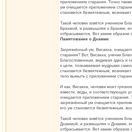
приложением старания. Точно также
ум очищается приложением старания
становится безмятежным, возникает 
Такой человек зовётся учеником Бл
Брахмой, и размышляя о Брахме, его
отбрасываются. Вот каким образом 
Памятование о Дхамме
Загрязнённый ум, Висакха, очищает
старания? Вот, Висакха, ученик Бл
Благословенным, видимая здесь и с
к цели, познаваемая мудрыми самос
становится безмятежным, возникает 
тело вымыть с приложением старан
И как, Висакха, человек моет гряз
извести, воды, и соответствующих у
очищается приложением старания. Т
загрязнённый ум очищается приложе
его ум становится безмятежным, воз
Такой человек зовётся учеником Бл
Дхаммой, и размышляя о Дхамме, ег
отбрасываются. Вот каким образом 