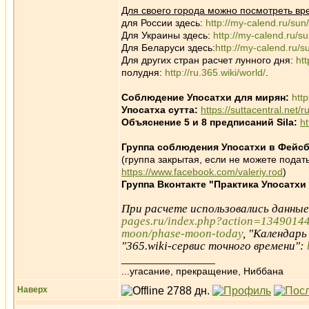
Для своего города можно посмотреть вр
для России здесь:
http://my-calend.ru/sun
Для Украины здесь:
http://my-calend.ru/s
Для Беларуси здесь:
http://my-calend.ru/s
Для других стран расчет лунного дня:
ht
полудня:
http://ru.365.wiki/world/
.
Соблюдение Упосатхи для мирян:
htt
Упосатха сутта:
https://suttacentral.net/
Объяснение 5 и 8 предписаний Sila:
h
Группа соблюдения Упосатхи в Фейсб
(группа закрытая, если не можете подать
https://www.facebook.com/valeriy.rod
)
Группа Вконтакте "Практика Упосатхи
При расчете использовались данны
pages.ru/index.php?action=1349014
moon/phase-moon-today
, "Календарь
"365.wiki-сервис точного времени":
_________________
...угасание, прекращение, Ниббана
Наверх