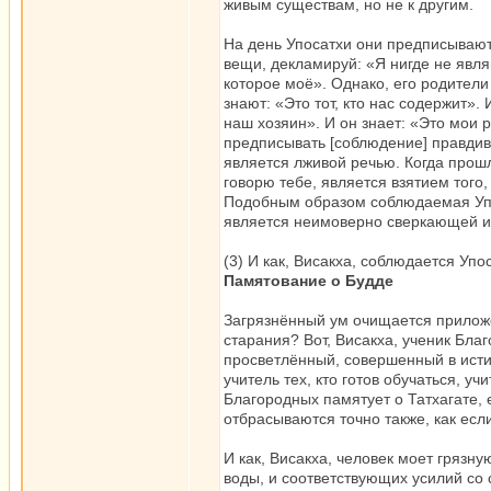
живым существам, но не к другим.
На день Упосатхи они предписывают
вещи, декламируй: «Я нигде не явля
которое моё». Однако, его родители
знают: «Это тот, кто нас содержит».
наш хозяин». И он знает: «Это мои р
предписывать [соблюдение] правдиво
является лживой речью. Когда прошл
говорю тебе, является взятием того
Подобным образом соблюдаемая Упос
является неимоверно сверкающей 
(3) И как, Висакха, соблюдается Уп
Памятование о Будде
Загрязнённый ум очищается прилож
старания? Вот, Висакха, ученик Бла
просветлённый, совершенный в исти
учитель тех, кто готов обучаться, у
Благородных памятует о Татхагате, 
отбрасываются точно также, как есл
И как, Висакха, человек моет гряз
воды, и соответствующих усилий со 