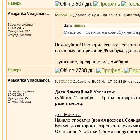
Наверх
Anagarika Viragananda
№
352463
Добавлено: Ср 01 Ноя 17, 15:40 (9 лет том
Зарегистрирован:
Jane
пишет
:
10.05.2017
Суждений: 279
Спасибо! Ссылка на фэйсбук не отк
Откуда: Москва
Пожалуйста! Проверил ссылку - ссылка п
на форму авторизации Фейсбука. Данная 
_________________
...угасание, прекращение, Ниббана
Наверх
Anagarika Viragananda
№
353176
Добавлено: Вс 05 Ноя 17, 02:33 (9 лет том
Зарегистрирован:
Дата ближайшей Упосатхи:
10.05.2017
суббота, 11 ноября — Третья четверть (н
Суждений: 279
Откуда: Москва
раза в месяц.
Для Москвы:
Начало Упосатхи (время восхода Солнца
Время, до которого разрешено принимат
Окончание Упосатхи (время следующего 