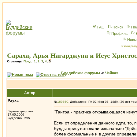
FAQ
Поиск
По
Профиль
Новы
В этом разд
Сараха, Арья Нагарджуна и Исус Христо
Страницы
Пред.
1
,
2
,
3
,
4
,
5
Буддийские форумы
->
Чайная
Автор
Рауха
№
16965
Добавлено: Пт 02 Июн 06, 14:54 (20 лет том
Зарегистрирован:
"Тантра - практика открывающаяся изнут
17.05.2006
Суждений: 595
Если от определения данного идти, то, 
Будды присутствовали изначально."Дейст
более формальные и в другие определен