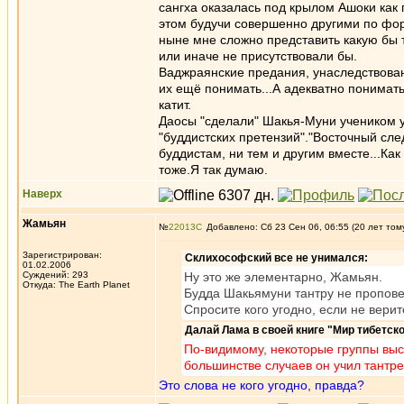
сангха оказалась под крылом Ашоки как
этом будучи совершенно другими по форм
ныне мне сложно представить какую бы т
или иначе не присутствовали бы.
Ваджраянские предания, унаследствован
их ещё понимать...А адекватно понимат
катит.
Даосы "сделали" Шакья-Муни учеником 
"буддистских претензий"."Восточный сле
буддистам, ни тем и другим вместе...Ка
тоже.Я так думаю.
Наверх
Жамьян
№
22013
Добавлено: Сб 23 Сен 06, 06:55 (20 лет том
Зарегистрирован:
Склихософский все не унимался:
01.02.2006
Суждений: 293
Ну это же элементарно, Жамьян.
Откуда: The Earth Planet
Будда Шакьямуни тантру не пропов
Спросите кого угодно, если не верит
Далай Лама в своей книге "Мир тибетск
По-видимому, некоторые группы выс
большинстве случаев он учил тантр
Это слова не кого угодно, правда?