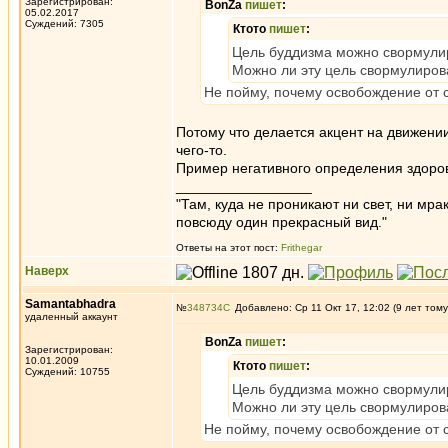
Зарегистрирован:
BonZa
пишет
:
05.02.2017
Суждений: 7305
Ктото
пишет
:
Цель буддизма можно свормулир
Можно ли эту цель свормулиров
Не пойму, почему освобождение от 
Потому что делается акцент на движении 
чего-то.
Пример негативного определения здоровь
_________________
"Там, куда не проникают ни свет, ни мрак
повсюду один прекрасный вид."
Ответы на этот пост:
Frithegar
Наверх
Samantabhadra
№
348734
Добавлено: Ср 11 Окт 17, 12:02 (9 лет тому
удаленный аккаунт
BonZa
пишет
:
Зарегистрирован:
10.01.2009
Ктото
пишет
:
Суждений: 10755
Цель буддизма можно свормулир
Можно ли эту цель свормулиров
Не пойму, почему освобождение от 