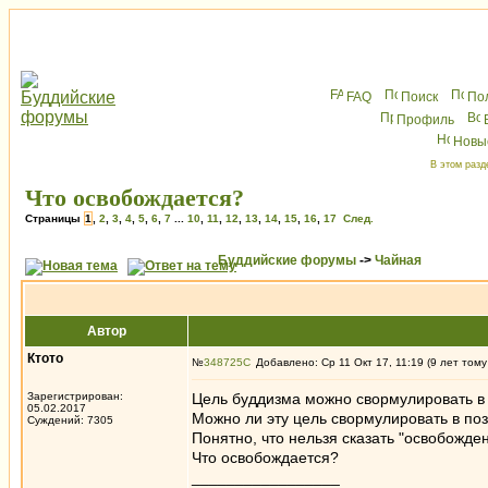
FAQ
Поиск
По
Профиль
Новы
В этом разд
Что освобождается?
Страницы
1
,
2
,
3
,
4
,
5
,
6
,
7
...
10
,
11
,
12
,
13
,
14
,
15
,
16
,
17
След.
Буддийские форумы
->
Чайная
Автор
Ктото
№
348725
Добавлено: Ср 11 Окт 17, 11:19 (9 лет тому
Зарегистрирован:
Цель буддизма можно свормулировать в 
05.02.2017
Можно ли эту цель свормулировать в по
Суждений: 7305
Понятно, что нельзя сказать "освобожден
Что освобождается?
_________________