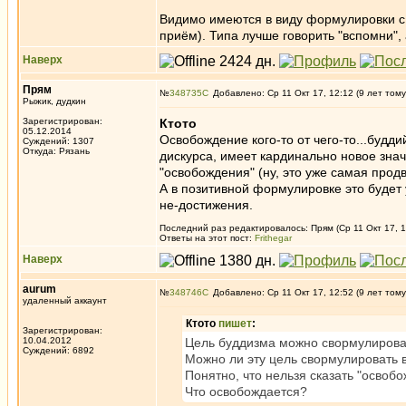
Видимо имеются в виду формулировки с
приём). Типа лучше говорить "вспомни", а
Наверх
Прям
№
348735
Добавлено: Ср 11 Окт 17, 12:12 (9 лет тому
Рыжик, дудкин
Зарегистрирован:
Ктото
05.12.2014
Освобождение кого-то от чего-то...будд
Суждений: 1307
Откуда: Рязань
дискурса, имеет кардинально новое зна
"освобождения" (ну, это уже самая прод
А в позитивной формулировке это будет 
не-достижения.
Последний раз редактировалось: Прям (Ср 11 Окт 17, 1
Ответы на этот пост:
Frithegar
Наверх
aurum
№
348746
Добавлено: Ср 11 Окт 17, 12:52 (9 лет тому
удаленный аккаунт
Ктото
пишет
:
Зарегистрирован:
10.04.2012
Цель буддизма можно свормулироват
Суждений: 6892
Можно ли эту цель свормулировать 
Понятно, что нельзя сказать "освобо
Что освобождается?