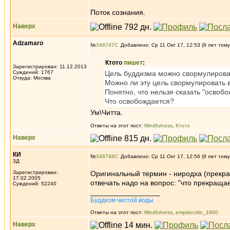
Поток сознания.
Наверх
Adzamaro
№
348747
Добавлено: Ср 11 Окт 17, 12:53 (9 лет тому
Ктото
пишет
:
Зарегистрирован: 11.12.2013
Суждений: 1767
Цель буддизма можно свормулироват
Откуда: Москва
Можно ли эту цель свормулировать 
Понятно, что нельзя сказать "освобо
Что освобождается?
Ум\Читта.
Ответы на этот пост:
Mindfulness
,
Ктото
Наверх
КИ
№
348748
Добавлено: Ср 11 Окт 17, 12:56 (9 лет тому
3Д
Зарегистрирован:
Оригинальный термин - ниродха (прекра
17.02.2005
отвечать надо на вопрос: "что прекращае
Суждений: 52240
_________________
Буддизм чистой воды
Ответы на этот пост:
Mindfulness
,
empiriocritic_1900
Наверх