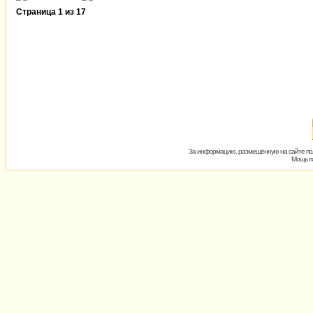
Страница
1
из
17
За информацию, размещённую на сайте пол
Мощь пх