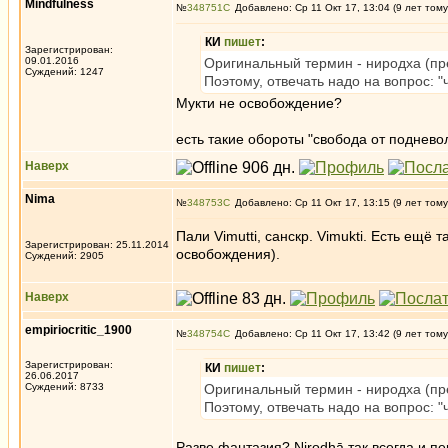
Mindfulness
№
348751
Добавлено: Ср 11 Окт 17, 13:04 (9 лет тому
КИ
пишет
:
Зарегистрирован:
09.01.2016
Оригинальный термин - ниродха (пр
Суждений: 1247
Поэтому, отвечать надо на вопрос: "
Мукти не освобождение?
есть такие обороты "свобода от поднево
Наверх
Nima
№
348753
Добавлено: Ср 11 Окт 17, 13:15 (9 лет тому
Пали Vimutti, санскр. Vimukti. Есть ещё
Зарегистрирован: 25.11.2014
освобождения).
Суждений: 2905
Наверх
empiriocritic_1900
№
348754
Добавлено: Ср 11 Окт 17, 13:42 (9 лет тому
Зарегистрирован:
КИ
пишет
:
26.06.2017
Суждений: 8733
Оригинальный термин - ниродха (пр
Поэтому, отвечать надо на вопрос: "
Разве фантазия? Nirodhā так всегда и пе