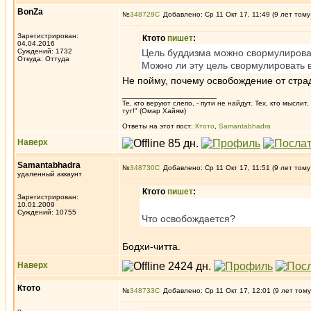
BonZa
№
348729
Добавлено: Ср 11 Окт 17, 11:49 (9 лет тому
Зарегистрирован:
Ктото
пишет
:
04.04.2016
Суждений: 1732
Цель буддизма можно свормулироват
Откуда: Oттyдa
Можно ли эту цель свормулировать 
Не пойму, почему освобождение от стра
_________________
Те, кто веруют слепо, - пути не найдут. Тех, кто мысли
тут!" (Омар Хайям)
Ответы на этот пост:
Ктото
,
Samantabhadra
Наверх
Samantabhadra
№
348730
Добавлено: Ср 11 Окт 17, 11:51 (9 лет тому
удаленный аккаунт
Ктото
пишет
:
Зарегистрирован:
10.01.2009
Суждений: 10755
Что освобождается?
Бодхи-читта.
Наверх
Ктото
№
348733
Добавлено: Ср 11 Окт 17, 12:01 (9 лет тому