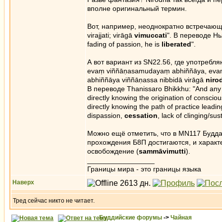
вполне оригинальный термин.
Вот, например, неоднократно встречающ
virajjati; virāgā
vimuccati
". В переводе Нь
fading of passion, he is
liberated
".
А вот вариант из SN22.56, где употребля
evaṃ viñ­ñā­ṇa­sa­muda­yaṃ abhiññāya, evaṃ
abhiññāya viññāṇassa nibbidā virāgā
niro
В переводе Thanissaro Bhikkhu: "And any 
directly knowing the origination of consciou
directly knowing the path of practice leadi
dispassion,
cessation
, lack of clinging/s
Можно ещё отметить, что в MN117 Будда
прохождения Б8П достигаются, и характ
освобождение (
sammāvimutti
).
_________________
Границы мира - это границы языка
Наверх
Тред сейчас никто не читает.
Буддийские форумы
->
Чайная