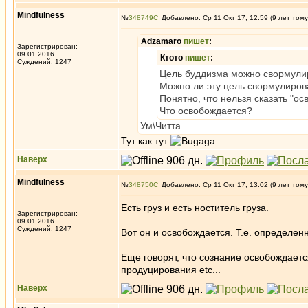
Mindfulness
№
348749
Добавлено: Ср 11 Окт 17, 12:59 (9 лет тому
Adzamaro
пишет
:
Зарегистрирован:
09.01.2016
Ктото
пишет
:
Суждений: 1247
Цель буддизма можно свормулир
Можно ли эту цель свормулиров
Понятно, что нельзя сказать "ос
Что освобождается?
Ум\Читта.
Тут как тут
Наверх
Mindfulness
№
348750
Добавлено: Ср 11 Окт 17, 13:02 (9 лет тому
Есть груз и есть ноститель груза.
Зарегистрирован:
09.01.2016
Суждений: 1247
Вот он и освобождается. Т.е. определен
Еще говорят, что сознание освобождаетс
продуцирования etc...
Наверх