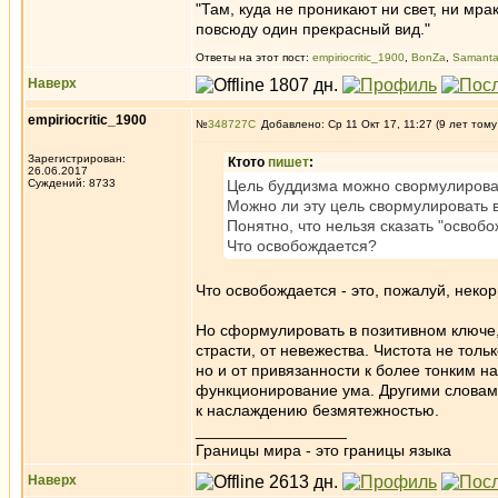
"Там, куда не проникают ни свет, ни мрак
повсюду один прекрасный вид."
Ответы на этот пост:
empiriocritic_1900
,
BonZa
,
Samanta
Наверх
empiriocritic_1900
№
348727
Добавлено: Ср 11 Окт 17, 11:27 (9 лет тому
Зарегистрирован:
Ктото
пишет
:
26.06.2017
Суждений: 8733
Цель буддизма можно свормулироват
Можно ли эту цель свормулировать 
Понятно, что нельзя сказать "освобо
Что освобождается?
Что освобождается - это, пожалуй, неко
Но сформулировать в позитивном ключе, 
страсти, от невежества. Чистота не тол
но и от привязанности к более тонким 
функционирование ума. Другими словам
к наслаждению безмятежностью.
_________________
Границы мира - это границы языка
Наверх