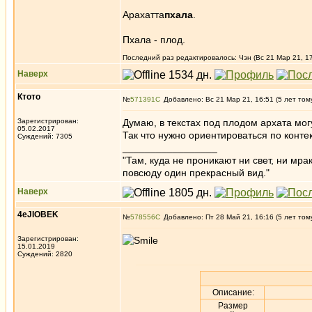
Арахатта
пхала
.
Пхала - плод.
Последний раз редактировалось: Чэн (Вс 21 Мар 21, 17
Наверх
Ктото
№
571391
Добавлено: Вс 21 Мар 21, 16:51 (5 лет том
Зарегистрирован:
Думаю, в текстах под плодом архата могут
05.02.2017
Так что нужно ориентироваться по контек
Суждений: 7305
_________________
"Там, куда не проникают ни свет, ни мрак
повсюду один прекрасный вид."
Наверх
4eJIOBEK
№
578556
Добавлено: Пт 28 Май 21, 16:16 (5 лет том
Зарегистрирован:
15.01.2019
Суждений: 2820
Описание:
Размер