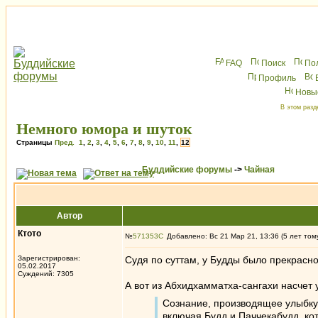
FAQ
Поиск
По
Профиль
Новы
В этом разд
Немного юмора и шуток
Страницы
Пред.
1
,
2
,
3
,
4
,
5
,
6
,
7
,
8
,
9
,
10
,
11
,
12
Буддийские форумы
->
Чайная
Автор
Ктото
№
571353
Добавлено: Вс 21 Мар 21, 13:36 (5 лет том
Зарегистрирован:
Судя по суттам, у Будды было прекрасно
05.02.2017
Суждений: 7305
А вот из Абхидхамматха-сангахи насчет 
Сознание, производящее улыбку (
включая Будд и Паччекабудд, ко