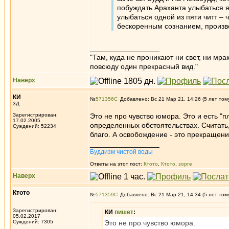
побуждать Араханта улыбаться 
улыбаться одной из пяти читт –
бескоренным сознанием, произв
_________________
"Там, куда не проникают ни свет, ни мрак
повсюду один прекрасный вид."
Наверх
КИ
№
571356
Добавлено: Вс 21 Мар 21, 14:26 (5 лет том
3Д
Зарегистрирован:
Это не про чувство юмора. Это и есть "п
17.02.2005
определенных обстоятельствах. Считать,
Суждений: 52234
благо. А освобождение - это прекращени
_________________
Буддизм чистой воды
Ответы на этот пост:
Ктото
,
Ктото
,
зорге
Наверх
Ктото
№
571359
Добавлено: Вс 21 Мар 21, 14:34 (5 лет том
Зарегистрирован:
КИ
пишет
:
05.02.2017
Суждений: 7305
Это не про чувство юмора.