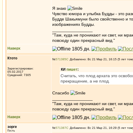
Я знаю
Чувство юмора и улыбка Будды - это ра
Будде Шакьямуни было свойственно и то, 
изображениях Будды.
_________________
"Там, куда не проникают ни свет, ни мрак
повсюду один прекрасный вид."
Наверх
Ктото
№
571385
Добавлено: Вс 21 Мар 21, 16:15 (5 лет том
Зарегистрирован:
КИ
пишет
:
05.02.2017
Суждений: 7305
Считать, что плод архата это освобо
прекращение, а не плод.
Спасибо
_________________
"Там, куда не проникают ни свет, ни мрак
повсюду один прекрасный вид."
Наверх
зорге
№
571387
Добавлено: Вс 21 Мар 21, 16:29 (5 лет том
Гость