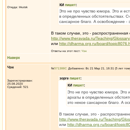
КИ
пишет
:
Откуда: Irkutsk
Это не про чувство юмора. Это и ест
в определенных обстоятельствах. Сч
сансарное благо. А освобождение - 
В таком случае, это - распространенная
http://www.theravada.ru/Teaching/Glossary
или
http://dharma.org.ru/board/topic8076.
Ответы на этот пост:
Чэн
Наверх
Чэн
№
571388
Добавлено: Вс 21 Мар 21, 16:31 (5 лет том
зорге
пишет
:
Зарегистрирован:
25.08.2020
КИ
пишет
:
Суждений: 521
Это не про чувство юмора. Это и
архаты в определенных обстояте
это некое сансарное благо. А о
В таком случае, это - распростране
http://www.theravada.ru/Teaching/Glos
или
http://dharma.org.ru/board/topic8