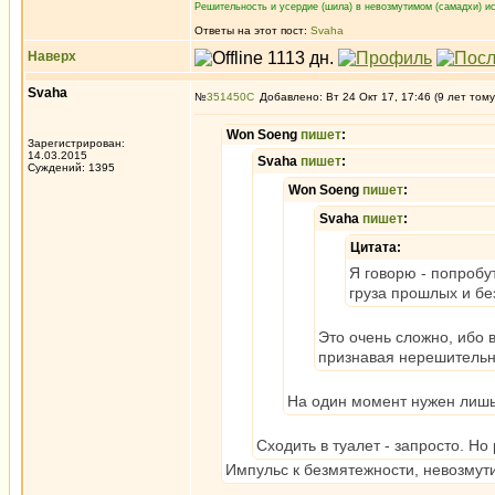
Решительность и усердие (шила) в невозмутимом (самадхи) ис
Ответы на этот пост:
Svaha
Наверх
Svaha
№
351450
Добавлено: Вт 24 Окт 17, 17:46 (9 лет тому
Won Soeng
пишет
:
Зарегистрирован:
14.03.2015
Svaha
пишет
:
Суждений: 1395
Won Soeng
пишет
:
Svaha
пишет
:
Цитата:
Я говорю - попробу
груза прошлых и бе
Это очень сложно, ибо 
признавая нерешительно
На один момент нужен лишь
Сходить в туалет - запросто. Но
Импульс к безмятежности, невозмут