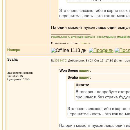
Это очень сложно, ибо в корне всех
нерешительность - это как по-мюнха
На один момент нужен лишь один импул
_________________
Решительность и усердие (шила) в невозмутимом (самадхи) ис
Ответы на этот пост:
Svaha
Наверх
Svaha
№
351447
Добавлено: Вт 24 Окт 17, 17:39 (9 лет тому
Won Soeng
пишет
:
Зарегистрирован:
14.03.2015
Svaha
пишет
:
Суждений: 1395
Цитата:
Я говорю - попробуте отстр
прошлых и без страха будущ
Это очень сложно, ибо в корне 
нерешительность - это как по-м
На один момент нужен лишь один и