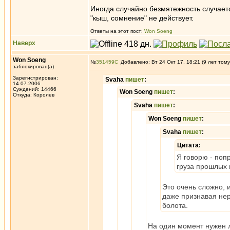
Иногда случайно безмятежность случаетс
"кыш, сомнение" не действует.
Ответы на этот пост:
Won Soeng
Наверх
Won Soeng
№
351459
Добавлено: Вт 24 Окт 17, 18:21 (9 лет тому
заблокирован(а)
Зарегистрирован:
Svaha
пишет
:
14.07.2006
Суждений: 14466
Won Soeng
пишет
:
Откуда: Королев
Svaha
пишет
:
Won Soeng
пишет
:
Svaha
пишет
:
Цитата:
Я говорю - поп
груза прошлых 
Это очень сложно, 
даже признавая нер
болота.
На один момент нужен 