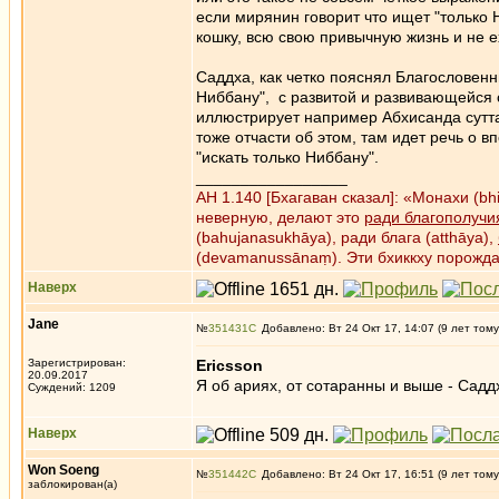
если мирянин говорит что ищет "только Н
кошку, всю свою привычную жизнь и не е
Саддха, как четко пояснял Благословенны
Ниббану", с развитой и развивающейся с
иллюстрирует например Абхисанда сутт
тоже отчасти об этом, там идет речь о в
"искать только Ниббану".
_________________
АН 1.140 [Бхагаван сказал]: «Монахи (b
неверную, делают это
ради благополучи
(bahujanasukhāya), ради блага (atthāya),
(devamanussānaṃ). Эти бхиккху порожд
Наверх
Jane
№
351431
Добавлено: Вт 24 Окт 17, 14:07 (9 лет тому
Зарегистрирован:
Ericsson
20.09.2017
Я об ариях, от сотаранны и выше - Саддх
Суждений: 1209
Наверх
Won Soeng
№
351442
Добавлено: Вт 24 Окт 17, 16:51 (9 лет тому
заблокирован(а)