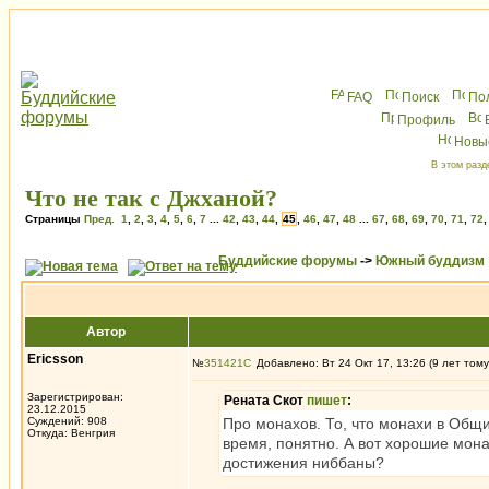
FAQ
Поиск
По
Профиль
Новы
В этом разд
Что не так с Джханой?
Страницы
Пред.
1
,
2
,
3
,
4
,
5
,
6
,
7
...
42
,
43
,
44
,
45
,
46
,
47
,
48
...
67
,
68
,
69
,
70
,
71
,
72
Буддийские форумы
->
Южный буддизм
Автор
Ericsson
№
351421
Добавлено: Вт 24 Окт 17, 13:26 (9 лет тому
Зарегистрирован:
Рената Скот
пишет
:
23.12.2015
Суждений: 908
Про монахов. То, что монахи в Общи
Откуда: Венгрия
время, понятно. А вот хорошие мона
достижения ниббаны?