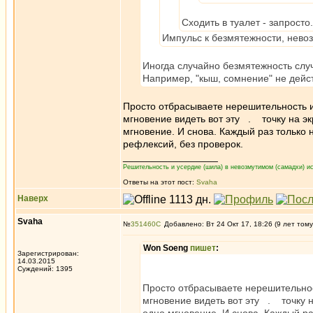
Сходить в туалет - запросто
Импульс к безмятежности, нево
Иногда случайно безмятежность случ
Например, "кыш, сомнение" не дейст
Просто отбрасываете нерешительность и
мгновение видеть вот эту . точку на э
мгновение. И снова. Каждый раз только н
рефлексий, без проверок.
_________________
Решительность и усердие (шила) в невозмутимом (самадхи) ис
Ответы на этот пост:
Svaha
Наверх
Svaha
№
351460
Добавлено: Вт 24 Окт 17, 18:26 (9 лет тому
Won Soeng
пишет
:
Зарегистрирован:
14.03.2015
Суждений: 1395
Просто отбрасываете нерешительнос
мгновение видеть вот эту . точку 