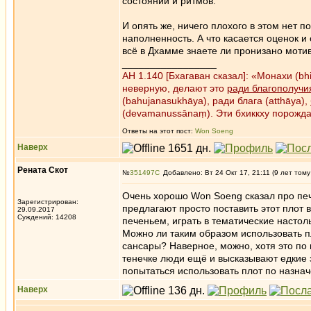
состояний и ритмов.
И опять же, ничего плохого в этом нет п
наполненность. А что касается оценок и
всё в Дхамме знаете ли пронизано моти
_________________
АН 1.140 [Бхагаван сказал]: «Монахи (b
неверную, делают это
ради благополучи
(bahujanasukhāya), ради блага (atthāya),
(devamanussānaṃ). Эти бхиккху порожд
Ответы на этот пост:
Won Soeng
Наверх
Рената Скот
№
351497
Добавлено: Вт 24 Окт 17, 21:11 (9 лет тому
Очень хорошо Won Soeng сказал про печ
Зарегистрирован:
предлагают просто поставить этот плот в
29.09.2017
Суждений: 14208
печеньем, играть в тематические настол
Можно ли таким образом использовать пл
сансары? Наверное, можно, хотя это по 
тенечке люди ещё и высказывают едкие 
попытаться использовать плот по назначе
Наверх