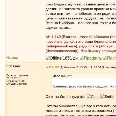
Сам Будда озвучивал разные цели в том ч
достигший такого-то уровня практики мо
семье или там на небесах, и он родится 
цель и признаваемая Буддой. Так что есл
"только Ниббана...
или всё зря
" то тем 
адекватными...
_________________
АН 1.140 [Бхагаван сказал]: «Монахи (b
неверную, делают это
ради благополучи
(bahujanasukhāya), ради блага (atthāya),
(devamanussānaṃ). Эти бхиккху порожд
Наверх
Ericsson
№
351428
Добавлено: Вт 24 Окт 17, 13:58 (9 лет тому
Зарегистрирован:
Jane
пишет
:
23.12.2015
Суждений: 908
Откуда: Венгрия
Конечно, все, кто имеют саддху, мо
Ох и вы Джейн туда же
Нет, вы ошибаетесь, не все у кого есть 
многие из числа тех, с кем вы знакомы (т
или это такое не совсем четкое выраже