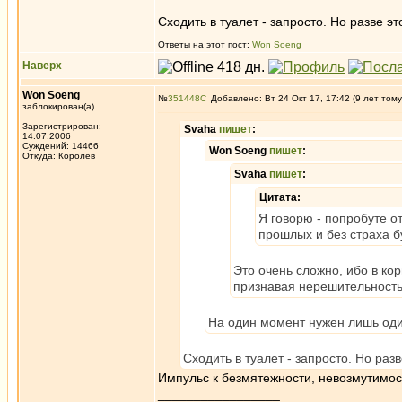
Сходить в туалет - запросто. Но разве э
Ответы на этот пост:
Won Soeng
Наверх
Won Soeng
№
351448
Добавлено: Вт 24 Окт 17, 17:42 (9 лет тому
заблокирован(а)
Зарегистрирован:
Svaha
пишет
:
14.07.2006
Суждений: 14466
Won Soeng
пишет
:
Откуда: Королев
Svaha
пишет
:
Цитата:
Я говорю - попробуте о
прошлых и без страха б
Это очень сложно, ибо в ко
признавая нерешительность 
На один момент нужен лишь од
Сходить в туалет - запросто. Но раз
Импульс к безмятежности, невозмутимос
_________________