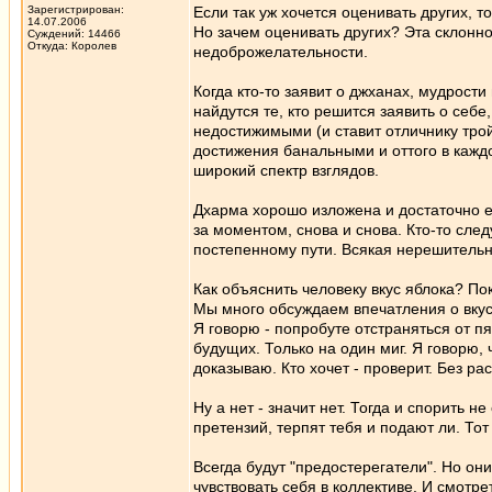
Зарегистрирован:
Если так уж хочется оценивать других, т
14.07.2006
Но зачем оценивать других? Эта склонно
Суждений: 14466
Откуда: Королев
недоброжелательности.
Когда кто-то заявит о джханах, мудрости
найдутся те, кто решится заявить о себ
недостижимыми (и ставит отличнику тройк
достижения банальными и оттого в кажд
широкий спектр взглядов.
Дхарма хорошо изложена и достаточно е
за моментом, снова и снова. Кто-то след
постепенному пути. Всякая нерешительн
Как объяснить человеку вкус яблока? Пок
Мы много обсуждаем впечатления о вкусе
Я говорю - попробуте отстраняться от п
будущих. Только на один миг. Я говорю,
доказываю. Кто хочет - проверит. Без ра
Ну а нет - значит нет. Тогда и спорить н
претензий, терпят тебя и подают ли. Тот
Всегда будут "предостерегатели". Но о
чувствовать себя в коллективе. И смотр