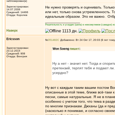
заблокирован(а)
Зарегистрирован:
Не нужно проверять и оценивать. Тольк
14.07.2006
или нет, только снова устремленность. Т
Суждений: 14466
Откуда: Королев
идеальным образом. Это не важно. Отбр
_________________
Решительность и усердие (шила) в невозмутимом (самадхи) ис
Наверх
Ericsson
№
351482
Добавлено: Вт 24 Окт 17, 20:03 (9 лет тому
Зарегистрирован:
Won Soeng
пишет
:
23.12.2015
Суждений: 908
Откуда: Венгрия
Ну а нет - значит нет. Тогда и спори
претензий, терпят тебя и подают ли.
усердно?
Ну вот с каждым таким вашим постом Во
описанные в этой теме, ближе всё-таки 
песни, самые натуральные. Я не в плане 
особенно с учетом того, что тема в раз
по многим признакам. Джханы (да и пре
(насколько я понимаю, и согласно своем