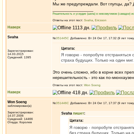
Мы же предупреждали. Вот глупцы, да? 
_________________
Решительность и усердие (шила) в невозмутимом (самадхи) ис
Ответы на этот пост:
Svaha
,
Ericsson
Наверх
Svaha
№
351445
Добавлено: Вт 24 Окт 17, 17:32 (9 лет тому
Цитата:
Зарегистрирован:
14.03.2015
Я говорю - попробуте отстраняться 
Суждений: 1395
страха будущих. Только на один миг.
Это очень сложно, ибо в корне всех пре
нерешительность - это как по-мюнхаузен
Ответы на этот пост:
Won Soeng
Наверх
Won Soeng
№
351446
Добавлено: Вт 24 Окт 17, 17:37 (9 лет тому
заблокирован(а)
Зарегистрирован:
Svaha
пишет
:
14.07.2006
Суждений: 14466
Цитата:
Откуда: Королев
Я говорю - попробуте отстранят
без страха будущих. Только на о