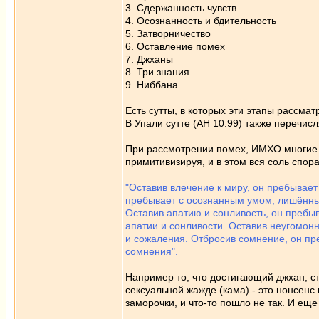
3. Сдержанность чувств
4. Осознанность и бдительность
5. Затворничество
6. Оставление помех
7. Джханы
8. Три знания
9. Ниббана
Есть сутты, в которых эти этапы рассма
В Упали сутте (АН 10.99) также перечис
При рассмотрении помех, ИМХО многие с
примитивизируя, и в этом вся соль спора
"Оставив влечение к миру, он пребывае
пребывает с осознанным умом, лишённы
Оставив апатию и сонливость, он пребы
апатии и сонливости. Оставив неугомон
и сожаления. Отбросив сомнение, он пре
сомнения".
Например то, что достигающий джхан, с
сексуальной жажде (кама) - это нонсенс
заморочки, и что-то пошло не так. И еще