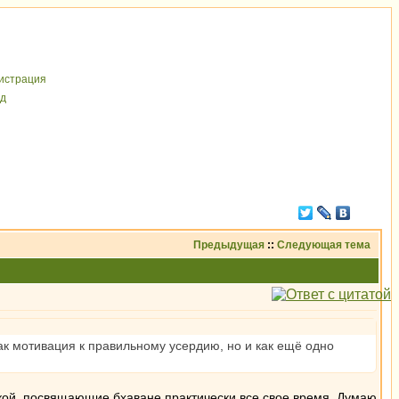
иcтрaция
д
Предыдущая
::
Следующая тема
как мотивация к правильному усердию, но и как ещё одно
икой, посвящающие бхаване практически все свое время. Думаю