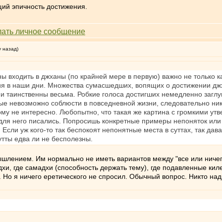
щий эпичность достижения.
у назад)
ны входить в джханы (по крайней мере в первую) важно не только 
ия в наши дни. Множества сумасшедших, вопящих о достижении джха
ике и таинственны весьма. Робкие голоса достигших немедленно заг
рые невозможно соблюсти в повседневной жизни, следовательно н
му не интересно. Любопытно, что такая же картина с громкими утв
для него писались. Попросишь конкретные примеры непоняток или
". Если уж кого-то так беспокоят непонятные места в суттах, так да
утты едва ли не бесполезны.
ением. Им нормально не иметь вариантов между "все или ничего"
ддхи, где самадхи (способность держать тему), где подавленные ки
. Но я ничего еретического не спросил. Обычный вопрос. Никто над