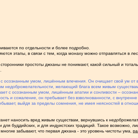
триваются по отдельности и более подробно.
ляются этапы, в связи с тем, когда монаху можно отправляться в ле
торонники простоты джханы не понимают, какой сильный и тоталь
.
т с осознанным умом, лишённым влечения. Он очищает свой ум от в
м недоброжелательности, желающий блага всем живым существам.
вает с осознанным умом, лишённым апатии и сонливости – осознан
ность и сожаление, он пребывает без взволнованности, с внутрен
бывает, выйдя за пределы сомнения, не имея неясностей в отноше
танет наносить вред живым существам, вернувшись к недоброжелате
 и для буддийских, и для индуистских традиций. Такое возможно, л
 многие забывают, что первая джхана - это уровень чистоты ума,
ра