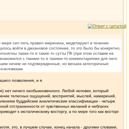
о мере сил пять правил мирянина, медитируют в течении
далось войти в джхановое состояние, то это было бы конкретно,
онятны такие-то и такие-то сутты ПК (при этом оставив на
 ознакомился с такими-то и такими-то комментариями для него
лышим ничем не подтвержденные, но весьма категоричные
рхчеловекам.
ашего позволения, и я.
я) нет ничего необыкновенного. Любой человек, который
овение телесных ощущений, восприятий, мыслей, намерений,
лениям буддийские аналитические классификации - четыре
енной отстраненности от чувственных желаний и неблагих
иводит к экстатическому восторгу, а по мере того как восторг
илля, это, в лучшем случае, конец начала - другими словами,