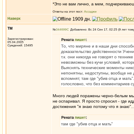
*Это не вам лично, а мем, подчеркиваю
Ответы на этот пост:
Ассаджи
Наверх
ТМ
№
344699
Добавлено: Вс 24 Сен 17, 02:25 (9 лет том
Зарегистрирован:
Рената
пишет
:
05.04.2005
Суждений: 15495
То, что миряне и в наши дни способ
доказательство действенности Учен
т.к. они никогда не говорят о техн
невозможны без кучи условий, кото
Выяснять технические моменты нико
непонятны, недоступны, вообще не 
вспомнят, там где "убив отца и мать
голословно, что без комментариев с
Много людей поражены черно-белым мышл
не оспаривал. Я просто спросил - где и
достижения "я знаю потому что я знаю"..
Рената
пишет
:
там где "убив отца и мать"