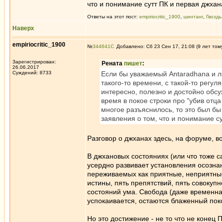
что и понимание сутт ПК и первая джха
Ответы на этот пост:
empiriocritic_1900
,
шинтанг
,
Гвоздь
Наверх
empiriocritic_1900
№
344641
Добавлено: Сб 23 Сен 17, 21:08 (9 лет том
Зарегистрирован:
Рената
пишет
:
26.06.2017
Суждений: 8733
Если бы уважаемый Antaradhana и л
такого-то времени, с такой-то регул
интересно, полезно и достойно обсу
время в покое строки про "убив отца
многое разъяснилось, то это был б
заявления о том, что и понимание с
Разговор о джханах здесь, на форуме, во
В джхановых состояниях (или что тоже 
усердно развивает установления осозна
переживаемых как приятные, неприятны
истины, пять препятствий, пять совокуп
состояний ума. Свобода (даже временная
успокаивается, остаются блаженный поко
Но это достижение - не то что не конец 