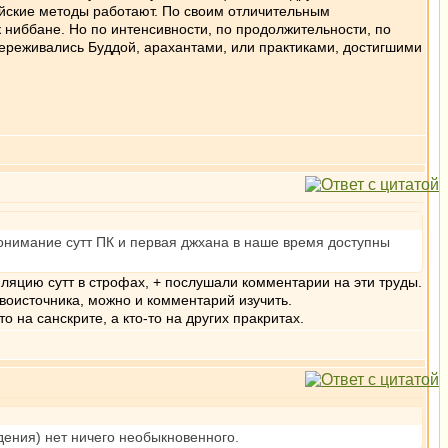
ийские методы работают. По своим отличительным
 ниббане. Но по интенсивности, по продолжительности, по
переживались Буддой, арахантами, или практиками, достигшими
понимание сутт ПК и первая джхана в наше время доступны
иляцию сутт в строфах, + послушали комментарии на эти труды.
ервоисточника, можно и комментарий изучить.
о на санскрите, а кто-то на других пракритах.
дения) нет ничего необыкновенного.