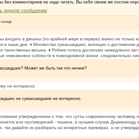
тты без комментариев не надо читать. Вы себя своим же постом опр
у назад)
ны входить в джханы (по крайней мере в первую) важно не только 
ия в наши дни. ♦ Множества сумасшедших, вопящих о достижении дж
ике и таинственны весьма. ♦ Робкие голоса достигших немедленно з
рые невозможно соблюсти в повседневной жизни, следовательно н
умасшедших? Может же быть так что ничем?
му не интересно.
шедших не сумасшедшим не интересно.
громкими утверждениями о том, что сутты современному человеку 
яток или противоречий - тишина, в лучшем случае Дхаммападу вспо
х, так давайте их разбирать на конкретных примерах, а не утвержда