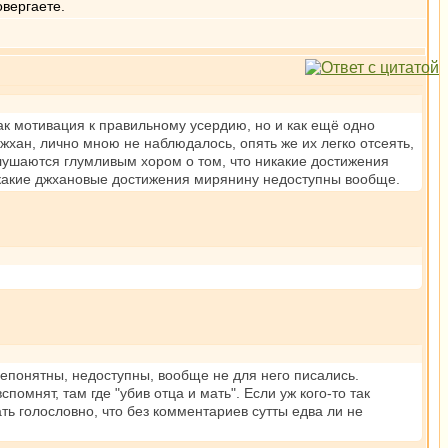
овергаете.
как мотивация к правильному усердию, но и как ещё одно
хан, лично мною не наблюдалось, опять же их легко отсеять,
аглушаются глумливым хором о том, что никакие достижения
икакие джхановые достижения мирянину недоступны вообще.
непонятны, недоступны, вообще не для него писались.
мнят, там где "убив отца и мать". Если уж кого-то так
ть голословно, что без комментариев сутты едва ли не