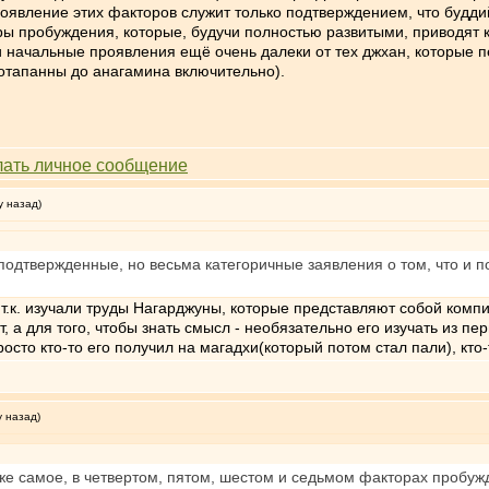
оявление этих факторов служит только подтверждением, что будд
ры пробуждения, которые, будучи полностью развитыми, приводят к
ти начальные проявления ещё очень далеки от тех джхан, которые 
отапанны до анагамина включительно).
у назад)
подтвержденные, но весьма категоричные заявления о том, что и 
т.к. изучали труды Нагарджуны, которые представляют собой комп
т, а для того, чтобы знать смысл - необязательно его изучать из п
сто кто-то его получил на магадхи(который потом стал пали), кто-т
у назад)
же самое, в четвертом, пятом, шестом и седьмом факторах пробуж