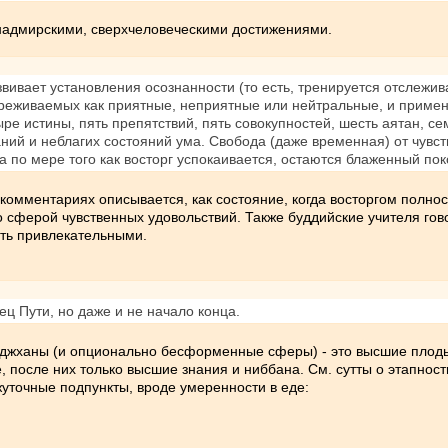
адмирскими, сверхчеловеческими достижениями.
звивает установления осознанности (то есть, тренируется отслежи
ереживаемых как приятные, неприятные или нейтральные, и приме
ре истины, пять препятствий, пять совокупностей, шесть аятан, с
ний и неблагих состояний ума. Свобода (даже временная) от чувс
 а по мере того как восторг успокаивается, остаются блаженный пок
 комментариях описывается, как состояние, когда восторгом полно
о сферой чувственных удовольствий. Также буддийские учителя гов
ть привлекательными.
нец Пути, но даже и не начало конца.
х джханы (и опционально бесформенные сферы) - это высшие плоды
, после них только высшие знания и ниббана. См. сутты о этапно
жуточные подпункты, вроде умеренности в еде: