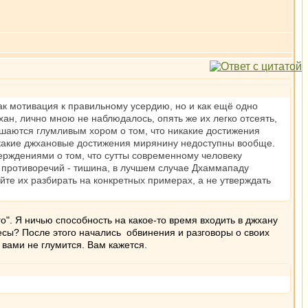
как мотивация к правильному усердию, но и как ещё одно
н, лично мною не наблюдалось, опять же их легко отсеять,
лушаются глумливым хором о том, что никакие достижения
икакие джхановые достижения мирянину недоступны вообще.
ерждениями о том, что сутты современному человеку
 противоречий - тишина, в лучшем случае Дхаммападу
вайте их разбирать на конкретных примерах, а не утверждать
. Я ничью способность на какое-то время входить в джхану
лесы? После этого начались обвинения и разговоры о своих
 вами не глумится. Вам кажется.