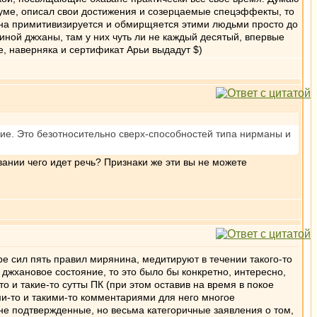
оруме, описал свои достижения и созерцаемые спецэффекты, то
ана примитивизируется и обмирщяется этими людьми просто до
ной джханы, там у них чуть ли не каждый десятый, впервые
, наверняка и сертификат Арьи выдадут $)
ние. Это безотносительно сверх-способностей типа нирманы и
овании чего идет речь? Признаки же эти вы не можете
е сил пять правил мирянина, медитируют в течении такого-то
в джхановое состояние, то это было бы конкретно, интересно,
 и такие-то сутты ПК (при этом оставив на время в покое
ими-то и такими-то комментариями для него многое
не подтвержденные, но весьма категоричные заявления о том,