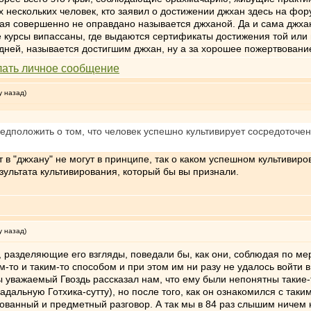
тех нескольких человек, кто заявил о достижении джхан здесь на ф
орая совершенно не оправдано называется джханой. Да и сама джх
 курсы випассаны, где выдаются сертификаты достижения той или и
дней, называется достигшим джхан, ну а за хорошее пожертвование
у назад)
едположить о том, что человек успешно культивирует сосредоточе
т в "джхану" не могут в принципе, так о каком успешном культивир
зультата культивирования, который бы вы признали.
у назад)
 разделяющие его взгляды, поведали бы, как они, соблюдая по мер
м-то и таким-то способом и при этом им ни разу не удалось войти 
 уважаемый Гвоздь рассказал нам, что ему были непонятны такие-то
радальную Готхика-сутту), но после того, как он ознакомился с так
рованный и предметный разговор. А так мы в 84 раз слышим ничем 