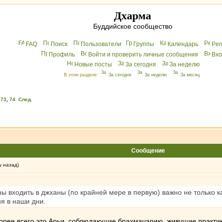
Дхарма
Буддийское сообщество
FAQ
Поиск
Пользователи
Группы
Календарь
Peг
Профиль
Войти и проверить личные сообщения
Вхo
Новые посты
За сегодня
За неделю
В этом разделе:
За сегодня
За неделю
За месяц
,
73
,
74
След.
Сообщение
у назад)
ны входить в джханы (по крайней мере в первую) важно не только 
я в наши дни.
 скорее всего это Арьи, соблюдающие брахмачарию, живущие практ