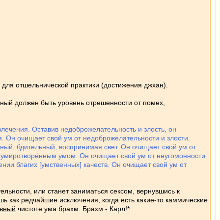
с для отшельнической практики (достижения джхан).
ный должен быть уровень отрешенности от помех,
лечения. Оставив недоброжелательность и злость, он
 Он очищает свой ум от недоброжелательности и злости.
ный, бдительный, воспринимая свет. Он очищает свой ум от
не умиротворённым умом. Он очищает свой ум от неугомонности
нии благих [умственных] качеств. Он очищает свой ум от
льности, или станет заниматься сексом, вернувшись к
ишь как редчайшие исключения, когда есть какие-то каммические
вный
чистоте ума брахм. Брахм - Карл!*