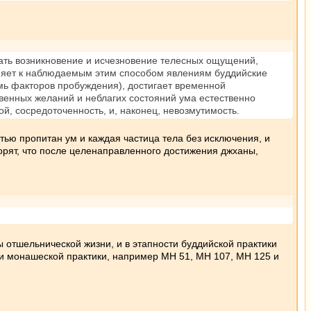
вать возникновение и исчезновение телесных ощущений,
няет к наблюдаемым этим способом явлениям буддийские
емь факторов пробуждения), достигает временной
твенных желаний и неблагих состояний ума естественно
ой, сосредоточенность, и, наконец, невозмутимость.
стью пропитан ум и каждая частица тела без исключения, и
орят, что после целенаправленного достижения джханы,
 отшельнической жизни, и в этапности буддийской практики
сти монашеской практики, например МН 51, МН 107, МН 125 и