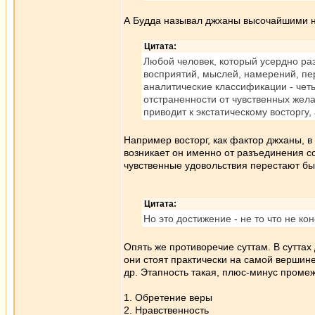
А Будда называл джханы высочайшими н
Цитата:
Любой человек, который усердно ра
восприятий, мыслей, намерений, п
аналитические классификации - четы
отстраненности от чувственных жела
приводит к экстатическому восторгу,
Например восторг, как фактор джханы, в
возникает он именно от разъединения с
чувственные удовольствия перестают бы
Цитата:
Но это достижение - не то что не ко
Опять же противоречие суттам. В сутта
они стоят практически на самой вершине
др. Этапность такая, плюс-минус проме
1. Обретение веры
2. Нравственность