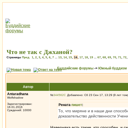
Что не так с Джханой?
Страницы
Пред.
1
,
2
,
3
,
4
,
5
,
6
,
7
...
13
,
14
,
15
,
16
,
17
,
18
,
19
...
67
,
68
,
69
,
70
,
71
,
72
Буддийские форумы
->
Южный буддизм
Автор
Antaradhana
№
344562
Добавлено: Сб 23 Сен 17, 13:29 (9 лет том
Wolfshadow
Зарегистрирован:
Рената
пишет
:
16.01.2016
Суждений: 10000
То, что миряне и в наши дни способ
доказательство действенности Учени
Наверняка есть такие, кто способен, и