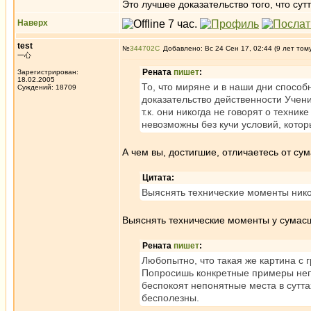
Это лучшее доказательство того, что су
Наверх
test
№
344702
Добавлено: Вс 24 Сен 17, 02:44 (9 лет том
一心
Рената
пишет
:
Зарегистрирован:
18.02.2005
То, что миряне и в наши дни способ
Суждений: 18709
доказательство действенности Учен
т.к. они никогда не говорят о техн
невозможны без кучи условий, кото
А чем вы, достигшие, отличаетесь от с
Цитата:
Выяснять технические моменты нико
Выяснять технические моменты у сумас
Рената
пишет
:
Любопытно, что такая же картина с 
Попросишь конкретные примеры непон
беспокоят непонятные места в сутта
бесполезны.