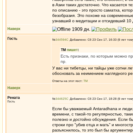
в Азии таких достаточно. Что касается 
по описанию - это просто саматха, кот
безобразия. Это похоже на современные
узнавший о медитации и отсидевший 10 
Наверх
Гость
№
344594
Добавлено: Сб 23 Сен 17, 16:33 (9 лет том
ТМ
пишет
:
Есть признаки, по которым можно пр
пр.
У вас ни тибетцы, ни тайцы уже сотни ле
обосновать за неимением наглядного ре
Ответы на этот пост:
ТМ
Наверх
Рената
№
344625
Добавлено: Сб 23 Сен 17, 18:28 (9 лет том
Гость
Если бы уважаемый Antaradhana и люди,
времени, с такой-то регулярностью, таки
полезно и достойно обсуждения. Если бы
строки про "убив отца и мать" и многост
разъяснилось, то это был бы аргументи