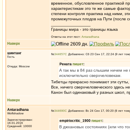
временное, обусловленное практикой пр
характеристикам это те же самые факто
степени контроля практика над ними, э
промежуточных плодов на Пути (после с
_________________
Границы мира - это границы языка
Ответы на этот пост:
Antaradhana
Наверх
шинтанг
№
344657
Добавлено: Сб 23 Сен 17, 22:24 (9 лет том
Гость
Рената
пишет
:
Откуда: Moscow
А так мы в 84 раз слышим ничем не 
исключительно сверхчеловекам.
Тибетцы прекрасно понимают эти сутты, 
Все, ничего сверхчеловеческого здесь не
Канон был одинаковый у разных школ, про
Наверх
Antaradhana
№
344690
Добавлено: Вс 24 Сен 17, 00:20 (9 лет том
Wolfshadow
Зарегистрирован:
empiriocritic_1900
пишет
:
16.01.2016
Суждений: 10000
В джхановых состояниях (или что то