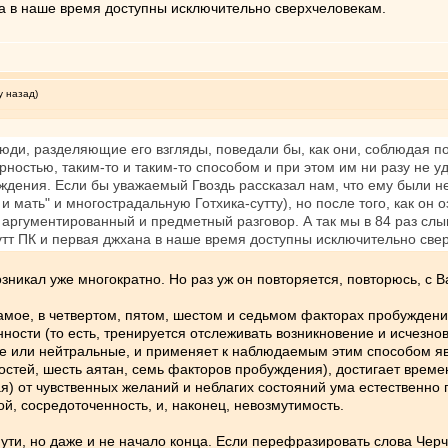
на в наше время доступны исключительно сверхчеловекам.
у назад)
юди, разделяющие его взгляды, поведали бы, как они, соблюдая п
ярностью, таким-то и таким-то способом и при этом им ни разу не у
ждения. Если бы уважаемый Гвоздь рассказал нам, что ему были неп
 и мать" и многострадальную Готхика-сутту), но после того, как он
ы аргументированный и предметный разговор. А так мы в 84 раз с
утт ПК и первая джхана в наше время доступны исключительно све
зникал уже многократно. Но раз уж он повторяется, повторюсь, с В
самое, в четвертом, пятом, шестом и седьмом факторах пробуждени
нности (то есть, тренируется отслеживать возникновение и исчезн
е или нейтральные, и применяет к наблюдаемым этим способом яв
ностей, шесть аятан, семь факторов пробуждения), достигает врем
) от чувственных желаний и неблагих состояний ума естественно пр
й, сосредоточенность, и, наконец, невозмутимость.
Пути, но даже и не начало конца. Если перефразировать слова Черч