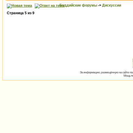
Буддийские форумы
->
Дискуссии
Страница
5
из
9
За информацию, размещённую на сайте пол
Мощь пх