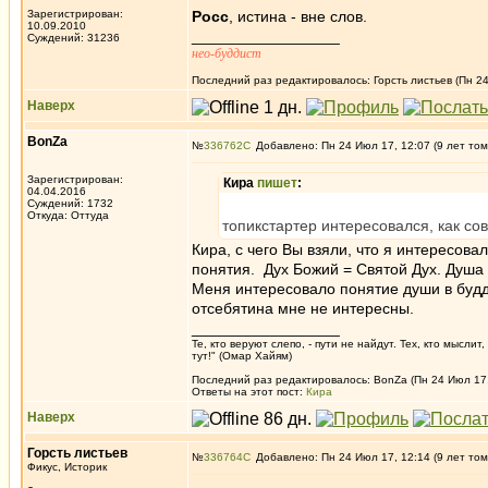
Зарегистрирован:
Росс
, истина - вне слов.
10.09.2010
_________________
Суждений: 31236
нео-буддист
Последний раз редактировалось: Горсть листьев (Пн 24
Наверх
BonZa
№
336762
Добавлено: Пн 24 Июл 17, 12:07 (9 лет том
Зарегистрирован:
Кира
пишет
:
04.04.2016
Суждений: 1732
Откуда: Oттyдa
топикстартер интересовался, как с
Кира, с чего Вы взяли, что я интересо
понятия. Дух Божий = Святой Дух. Душа
Меня интересовало понятие души в будд
отсебятина мне не интересны.
_________________
Те, кто веруют слепо, - пути не найдут. Тех, кто мысли
тут!" (Омар Хайям)
Последний раз редактировалось: BonZa (Пн 24 Июл 17, 
Ответы на этот пост:
Кира
Наверх
Горсть листьев
№
336764
Добавлено: Пн 24 Июл 17, 12:14 (9 лет том
Фикус, Историк