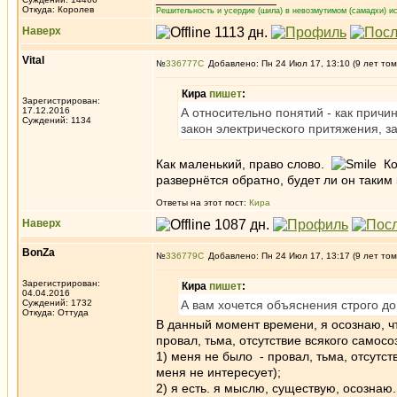
Откуда: Королев
Решительность и усердие (шила) в невозмутимом (самадхи) ис
Наверх
Vital
№
336777
Добавлено: Пн 24 Июл 17, 13:10 (9 лет том
Кира
пишет
:
Зарегистрирован:
17.12.2016
А относительно понятий - как причи
Суждений: 1134
закон электрического притяжения, з
Как маленький, право слово.
Ког
развернётся обратно, будет ли он таким
Ответы на этот пост:
Кира
Наверх
BonZa
№
336779
Добавлено: Пн 24 Июл 17, 13:17 (9 лет том
Зарегистрирован:
Кира
пишет
:
04.04.2016
Суждений: 1732
А вам хочется объяснения строго до
Откуда: Oттyдa
В данный момент времени, я осознаю, чт
провал, тьма, отсутствие всякого самос
1) меня не было - провал, тьма, отсутст
меня не интересует);
2) я есть. я мыслю, существую, осознаю..