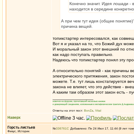
Конечно значит. Идея лошади - 
находится в середине конкретн
А при чем тут идея (общее понятие)
причина вещей.
топикстартер интересовался, как совме
Вот я и указал на то, что Божий дух мож
И моральный закон этот внешний по отн
как надо поступать правильно.
Надеюсь что топикстартер понял эту пр
А относительно понятий - как причины ве
электрического притяжения, закон посто
можете. Т.е. тут лишь констатируется ве
закона не влияет, что это действие - вн
А каким там образом этот закон есть - п
_________________
новичок на форуме, прочитавший несколько книжек
и доверяющий сведениям, изложенным в метафизическом трактате Д.Андреева 
Ответы на этот пост:
BonZa
,
Vital
Наверх
Горсть листьев
№
336761
Добавлено: Пн 24 Июл 17, 11:44 (9 лет том
Фикус, Историк