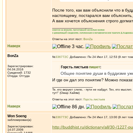
После того, как вам объяснили что в буд
настоящему, постарался вам объяснить, 
А вам хочется объяснения строго догмат
_________________
новичок на форуме, прочитавший несколько книжек
и доверяющий сведениям, изложенным в метафизическом трактате Д.Андреева 
Ответы на этот пост:
BonZa
Наверх
BonZa
№
336772
Добавлено: Пн 24 Июл 17, 12:53 (9 лет том
Зарегистрирован:
Горсть листьев
пишет
:
04.04.2016
Суждений: 1732
Общее понятие души в буддизме уже
Откуда: Oттyдa
И где он дал это понятие? Можно показ
_________________
Те, кто веруют слепо, - пути не найдут. Тех, кто мысли
тут!" (Омар Хайям)
Ответы на этот пост:
Горсть листьев
Наверх
Won Soeng
№
336773
Добавлено: Пн 24 Июл 17, 13:00 (9 лет том
заблокирован(а)
Зарегистрирован:
http://buddhist.ru/dictionary/all/30-/1227-
14.07.2006
_________________
Суждений: 14466