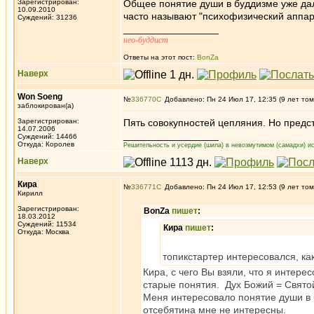
Зарегистрирован:
Общее понятие души в буддизме уже дал
10.09.2010
часто называют "психофизический аппар
Суждений: 31236
_________________
нео-буддист
Ответы на этот пост:
BonZa
Наверх
Won Soeng
№
336770
Добавлено: Пн 24 Июл 17, 12:35 (9 лет том
заблокирован(а)
Зарегистрирован:
Пять совокупностей цепляния. Но предст
14.07.2006
_________________
Суждений: 14466
Откуда: Королев
Решительность и усердие (шила) в невозмутимом (самадхи) ис
Наверх
Кира
№
336771
Добавлено: Пн 24 Июл 17, 12:53 (9 лет том
Кирилл
Зарегистрирован:
BonZa
пишет
:
18.03.2012
Суждений: 11534
Кира
пишет
:
Откуда: Москва
топикстартер интересовался, к
Кира, с чего Вы взяли, что я инте
старые понятия. Дух Божий = Свято
Меня интересовало понятие души в 
отсебятина мне не интересны.