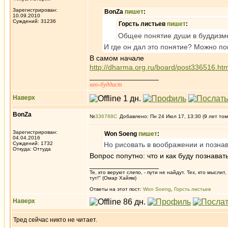
Зарегистрирован:
BonZa
пишет
:
10.09.2010
Суждений: 31236
Горсть листьев
пишет
:
Общее понятие души в буддизме
И где он дал это понятие? Можно п
В самом начале
http://dharma.org.ru/board/post336516.h
_________________
нео-буддист
Наверх
BonZa
№
336788
Добавлено: Пн 24 Июл 17, 13:30 (9 лет том
Зарегистрирован:
Won Soeng
пишет
:
04.04.2016
Суждений: 1732
Но рисовать в воображении и позна
Откуда: Oттyдa
Вопрос попутно: что и как буду познават
_________________
Те, кто веруют слепо, - пути не найдут. Тех, кто мысли
тут!" (Омар Хайям)
Ответы на этот пост:
Won Soeng
,
Горсть листьев
Наверх
Тред сейчас никто не читает.