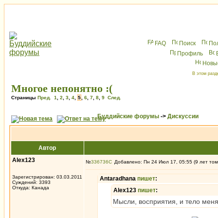
FAQ
Поиск
По
Профиль
Новы
В этом разд
Многое непонятно :(
Страницы
Пред.
1
,
2
,
3
,
4
,
5
,
6
,
7
,
8
,
9
След.
Буддийские форумы
->
Дискуссии
Автор
Alex123
№
336736
Добавлено: Пн 24 Июл 17, 05:55 (9 лет том
Зарегистрирован: 03.03.2011
Antaradhana
пишет
:
Суждений: 3393
Откуда: Канада
Alex123
пишет
:
Мысли, восприятия, и тело меняе