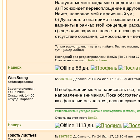
Наступит момент когда мне предстоит по
а) Произойдет перевоплощение в другое т
Нечто, наверное мой омраченный ум;
б) Душа есть и она примет воздаяние по
варианты в рамках этой концепции рассм
г) еще один вариант: после того как пре
отсутствие сознания, самосознания - веч
_________________
Те, кто веруют слепо, - пути не найдут. Тех, кто мысли
тут!" (Омар Хайям)
Последний раз редактировалось: BonZa (Пн 24 Июл 17, 
Ответы на этот пост:
Antaradhana
Наверх
Won Soeng
№
336783
Добавлено: Пн 24 Июл 17, 13:22 (9 лет том
заблокирован(а)
Зарегистрирован:
В воображении можно нарисовать все, чт
14.07.2006
направление внимания. Пока обстоятель
Суждений: 14466
Откуда: Королев
как фантазии осыпаются, словно сухие л
_________________
Решительность и усердие (шила) в невозмутимом (самадхи) ис
Ответы на этот пост:
BonZa
Наверх
Горсть листьев
№
336787
Добавлено: Пн 24 Июл 17, 13:30 (9 лет том
Фикус, Историк