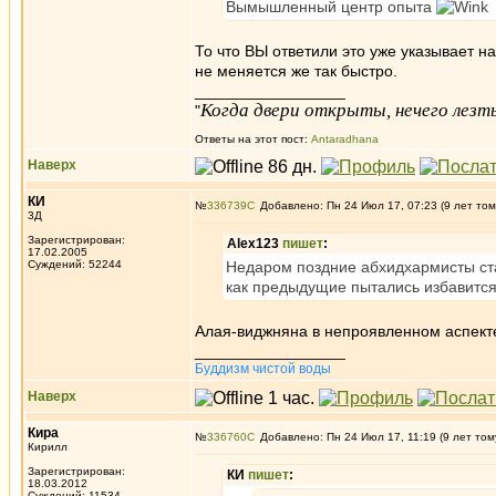
Вымышленный центр опыта
То что ВЫ ответили это уже указывает н
не меняется же так быстро.
_________________
Когда двери открыты, нечего лезть
"
Ответы на этот пост:
Antaradhana
Наверх
КИ
№
336739
Добавлено: Пн 24 Июл 17, 07:23 (9 лет том
3Д
Зарегистрирован:
Alex123
пишет
:
17.02.2005
Суждений: 52244
Недаром поздние абхидхармисты ст
как предыдущие пытались избавится
Алая-виджняна в непроявленном аспекте
_________________
Буддизм чистой воды
Наверх
Кира
№
336760
Добавлено: Пн 24 Июл 17, 11:19 (9 лет том
Кирилл
Зарегистрирован:
КИ
пишет
:
18.03.2012
Суждений: 11534