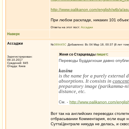
http://www.palikanon.com/english/wtb/a/a
При любом раскладе, никаких 101 объект
Ответы на этот пост:
Ассаджи
Наверх
Ассаджи
№
389445
Добавлено: Вс 04 Мар 18, 00:37 (8 лет том
Женя со Старцевады
пишет
:
Зарегистрирован:
09.10.2017
Переводы Буддагхоши давно опубли
Суждений: 845
Откуда: Киев
kasina
is the name for a purely external
absorptions. It consists in
concent
preparatory image (parikamma-nimit
distance, etc.
См. -
http://www.palikanon.com/engli
Вот так на английских переводах столет
отбрасывании Комментария, если еще не
СуттаЦентрале никуда не делась, и скво