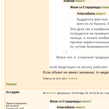
Android
пишет
:
Женя со Старцевады
пиш
Antaradhana
пишет
:
Буддагоса взял все
взял их из Канона.
Эта деза так и разбрел
потрудился ее проверить
пальца, а точнее изобр
причем первостепенным 
по суттам безкомментат
...!
Вовсе нет, я сторонник традицио
если медитация на касину работает, 
Если объект не имеет значения, то мед
Ответы на этот пост:
Android
Наверх
Ассаджи
№
389384
Добавлено: Сб 03 Мар 18, 22:24 (8 лет том
Женя со Старцевады
пишет
:
Зарегистрирован:
09.10.2017
Antaradhana
пишет
:
Суждений: 845