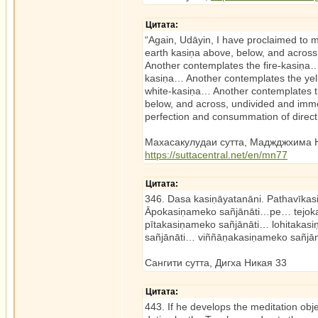
Цитата:
“Again, Udāyin, I have proclaimed to 
earth kasiṇa above, below, and acros
Another contemplates the fire-kasiṇa
kasiṇa… Another contemplates the ye
white-kasiṇa… Another contemplates 
below, and across, undivided and imm
perfection and consummation of direc
Махасакулудаи сутта, Маджджхима 
https://suttacentral.net/en/mn77
Цитата:
346. Dasa kasiṇāyatanāni. Pathavīk
Āpokasiṇameko sañjānāti…pe… tejoka
pītakasiṇameko sañjānāti… lohitaka
sañjānāti… viññāṇakasiṇameko sañjā
Сангити сутта, Дигха Никая 33
Цитата:
443. If he develops the meditation objec