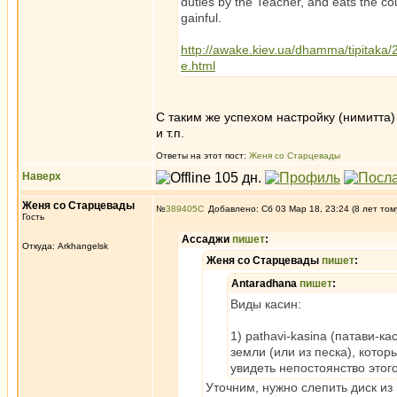
duties by the Teacher, and eats the co
gainful.
http://awake.kiev.ua/dhamma/tipitaka
e.html
С таким же успехом настройку (нимитта)
и т.п.
Ответы на этот пост:
Женя со Старцевады
Наверх
Женя со Старцевады
№
389405
Добавлено: Сб 03 Мар 18, 23:24 (8 лет том
Гость
Ассаджи
пишет
:
Откуда: Arkhangelsk
Женя со Старцевады
пишет
:
Antaradhana
пишет
:
Виды касин:
1) pathavi-kasina (патави-
земли (или из песка), кото
увидеть непостоянство этого
Уточним, нужно слепить диск из