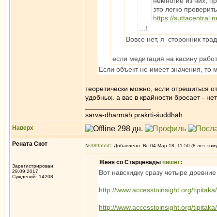
немногие из них, п
это легко проверит
https://suttacentral.n
...!
Вовсе нет, я сторонник трад
если медитация на касину работа
Если объект не имеет значения, то
теоретически можно, если отрешиться от
удобных. а вас в крайности бросает - не
_________________
sarva-dharmāḥ prakṛti-śuddhāḥ
Наверх
Рената Скот
№
389555
Добавлено: Вс 04 Мар 18, 11:50 (8 лет том
Женя со Старцевады
пишет
:
Зарегистрирован:
29.09.2017
Вот навскидку сразу четыре древние
Суждений: 14208
http://www.accesstoinsight.org/tipitak
http://www.accesstoinsight.org/tipitak