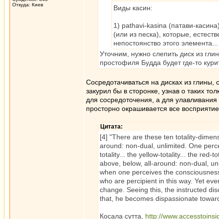
Откуда: Киев
Виды касин:
1) pathavi-kasina (патави-каси
(или из песка), которые, естес
непостоянство этого элемента...
Уточним, нужно слепить диск из гли
простофиля Будда будет где-то курит
Сосредотачиваться на дисках из глины, 
закурил бы в сторонке, узнав о таких то
для сосредоточения, а для улавливания 
просторно окрашивается все восприятие
Цитата:
[4] "There are these ten totality-dimen
around: non-dual, unlimited. One perceive
totality... the yellow-totality... the red-t
above, below, all-around: non-dual, unli
when one perceives the consciousness-t
who are percipient in this way. Yet even
change. Seeing this, the instructed di
that, he becomes dispassionate toward
Косала сутта,
http://www.accesstoinsi