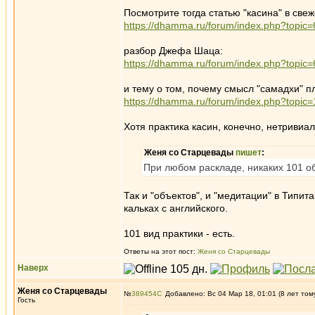
Посмотрите тогда статью "касина" в све
https://dhamma.ru/forum/index.php?top
разбор Джефа Шаца:
https://dhamma.ru/forum/index.php?top
и тему о том, почему смысл "самадхи" 
https://dhamma.ru/forum/index.php?topic
Хотя практика касин, конечно, нетривиа
Женя со Старцевады
пишет
:
При любом раскладе, никаких 101 об
Так и "объектов", и "медитации" в Типит
кальках с английского.
101 вид практики - есть.
Ответы на этот пост:
Женя со Старцевады
Наверх
Женя со Старцевады
№
389454
Добавлено: Вс 04 Мар 18, 01:01 (8 лет том
Гость