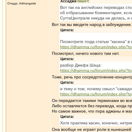
Ассаджи
пишет
:
Откуда: Arkhangelsk
Вот так на английских переводах ст
об отбрасывании Комментария, если
СуттаЦентрале никуда не делась, и с
Вот так вы вводите народ в заблуждение.
Цитата:
Посмотрите тогда статью "касина" в
https://dhamma.ru/forum/index.php?
Посмотрел, ничего нового там нет.
Цитата:
разбор Джефа Шаца:
https://dhamma.ru/forum/index.php
Тоже, речь про сосредоточение-концент
Цитата:
и тему о том, почему смысл "самадх
https://dhamma.ru/forum/index.php?t
Он передается такими терминами во все
Либо оставляется без перевода, когда 
Но самое важное, что пхра аджаны и ма
Цитата:
Хотя практика касин, конечно, нетр
Она вообще не играет роли в нынешней 