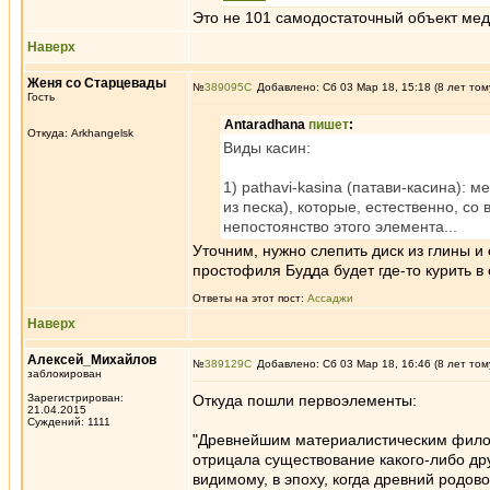
Это не 101 самодостаточный объект мед
Наверх
Женя со Старцевады
№
389095
Добавлено: Сб 03 Мар 18, 15:18 (8 лет том
Гость
Antaradhana
пишет
:
Откуда: Arkhangelsk
Виды касин:
1) pathavi-kasina (патави-касина):
из песка), которые, естественно, с
непостоянство этого элемента...
Уточним, нужно слепить диск из глины и
простофиля Будда будет где-то курить в 
Ответы на этот пост:
Ассаджи
Наверх
Алексей_Михайлов
№
389129
Добавлено: Сб 03 Мар 18, 16:46 (8 лет том
заблокирован
Зарегистрирован:
Откуда пошли первоэлементы:
21.04.2015
Суждений: 1111
"Древнейшим материалистическим филос
отрицала существование какого-либо др
видимому, в эпоху, когда древний родов