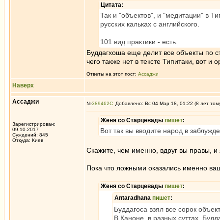
Цитата:
Так и "объектов", и "медитации" в Т
русских кальках с английского.
101 вид практики - есть.
Буддагхоша еще делит все объекты по 
чего также нет в тексте Типитаки, вот и
Ответы на этот пост:
Ассаджи
Наверх
Ассаджи
№
389462
Добавлено: Вс 04 Мар 18, 01:22 (8 лет том
Женя со Старцевады
пишет
:
Зарегистрирован:
09.10.2017
Вот так вы вводите народ в заблужд
Суждений: 845
Откуда: Киев
Скажите, чем именно, вдруг вы правы, и 
Пока что ложными оказались именно ва
Женя со Старцевады
пишет
:
Antaradhana
пишет
:
Буддагоса взял все сорок объект
В Каноне, в разных суттах, Буд