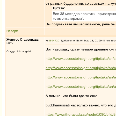
от разных буддологов, со ссылкам на ку
Цитата:
Все 38 методов практики, приведенн
комментаторами".
Вы подменяете вышесказанное, речь была
Наверх
Женя со Старцевады
№
389472
Добавлено: Вс 04 Мар 18, 01:59 (8 лет том
Гость
Вот навскидку сразу четыре древние сут
Откуда: Arkhangelsk
http://www.accesstoinsight.org/tipitaka/sn
http://www.accesstoinsight.org/tipitaka/an
http://www.accesstoinsight.org/tipitaka/an
http://www.accesstoinsight.org/tipitaka/an
А помню, что были где-то еще...
buddhānussati настолько важно, что его
https://www.theravada.su/node/1090/pfid/