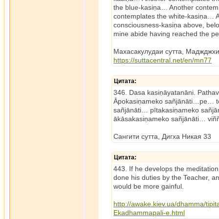
the blue-kasiṇa… Another contem
contemplates the white-kasiṇa… 
consciousness-kasiṇa above, belo
mine abide having reached the pe
Махасакулудаи сутта, Маджджх
https://suttacentral.net/en/mn77
Цитата:
346. Dasa kasiṇāyatanāni. Path
Āpokasiṇameko sañjānāti…pe… te
sañjānāti… pītakasiṇameko sañjā
ākāsakasiṇameko sañjānāti… viñ
Сангити сутта, Дигха Никая 33
Цитата:
443. If he develops the meditation 
done his duties by the Teacher, an
would be more gainful.
http://awake.kiev.ua/dhamma/tipi
Ekadhammapali-e.html