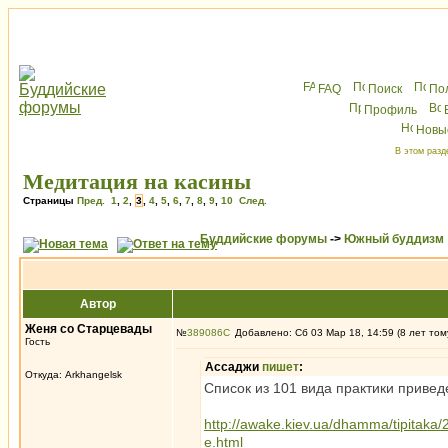
FAQ
Поиск
По
Профиль
Новы
В этом разд
Медитация на касины
Страницы
Пред.
1
,
2
,
3
,
4
,
5
,
6
,
7
,
8
,
9
,
10
След.
Буддийские форумы
->
Южный буддизм
Автор
Женя со Старцевады
№
389086
Добавлено: Сб 03 Мар 18, 14:59 (8 лет том
Гость
Ассаджи
пишет
:
Откуда: Arkhangelsk
Список из 101 вида практики приведе
http://awake.kiev.ua/dhamma/tipitaka
e.html