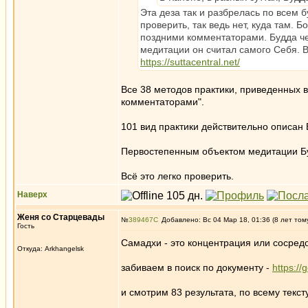
Эта деза так и разбрелась по всем
проверить, так ведь нет, куда там. 
поздними комментаторами. Будда че
медитации он считал самого Cебя. В
https://suttacentral.net/
Все 38 методов практики, приведенных в
комментаторами".
101 вид практики действительно описан 
Первостепенным объектом медитации Буд
Всё это легко проверить.
Наверх
Женя со Старцевады
№
389467
Добавлено: Вс 04 Мар 18, 01:36 (8 лет том
Гость
Самадхи - это концентрация или сосред
Откуда: Arkhangelsk
забиваем в поиск по документу -
https:/
и смотрим 83 результата, по всему тексту