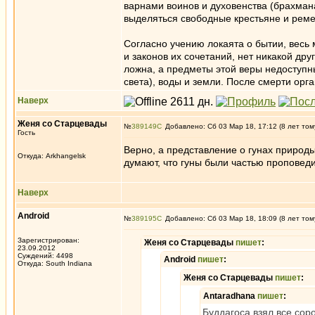
варнами воинов и духовенства (брахман
выделяться свободные крестьяне и реме
Согласно учению локаята о бытии, весь
и законов их сочетаний, нет никакой дру
ложна, а предметы этой веры недоступны
света), воды и земли. После смерти ор
Наверх
Женя со Старцевады
№
389149
Добавлено: Сб 03 Мар 18, 17:12 (8 лет том
Гость
Верно, а представление о гунах природ
Откуда: Arkhangelsk
думают, что гуны были частью проповеди
Наверх
Android
№
389195
Добавлено: Сб 03 Мар 18, 18:09 (8 лет том
Зарегистрирован:
Женя со Старцевады
пишет
:
23.09.2012
Суждений: 4498
Android
пишет
:
Откуда: South Indiana
Женя со Старцевады
пишет
:
Antaradhana
пишет
:
Буддагоса взял все соро