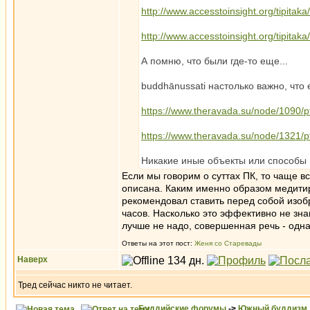
http://www.accesstoinsight.org/tipitak
http://www.accesstoinsight.org/tipitak
А помню, что были где-то еще...
buddhānussati настолько важно, что
https://www.theravada.su/node/1090/p
https://www.theravada.su/node/1321/p
Никакие иные объекты или способы 
Если мы говорим о суттах ПК, то чаще в
описана. Каким именно образом медити
рекомендовал ставить перед собой изоб
часов. Насколько это эффективно не зна
лучше не надо, совершенная речь - одна
Ответы на этот пост:
Женя со Старевады
Наверх
Тред сейчас никто не читает.
Буддийские форумы
->
Южный буддизм