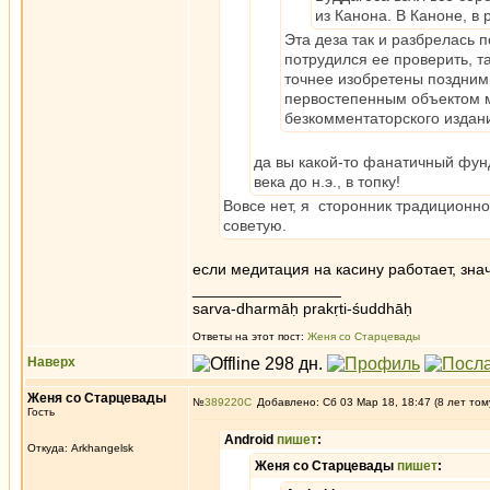
из Канона. В Каноне, в
Эта деза так и разбрелась 
потрудился ее проверить, та
точнее изобретены поздним
первостепенным объектом ме
безкомментаторского издан
да вы какой-то фанатичный фу
века до н.э., в топку!
Вовсе нет, я сторонник традиционно
советую.
если медитация на касину работает, знач
_________________
sarva-dharmāḥ prakṛti-śuddhāḥ
Ответы на этот пост:
Женя со Старцевады
Наверх
Женя со Старцевады
№
389220
Добавлено: Сб 03 Мар 18, 18:47 (8 лет том
Гость
Android
пишет
:
Откуда: Arkhangelsk
Женя со Старцевады
пишет
: