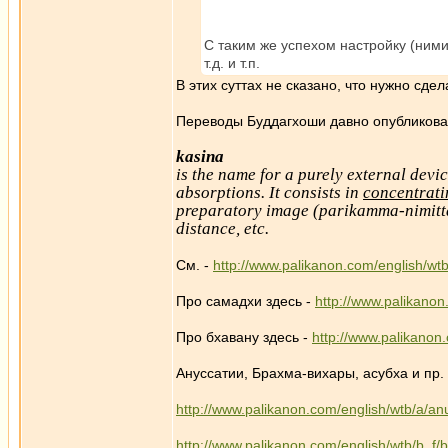
С таким же успехом настройку (ним
т.д. и т.п.
В этих суттах не сказано, что нужно сдел
Переводы Буддагхоши давно опубликова
kasina
is the name for a purely external dev
absorptions. It consists in
concentrati
preparatory image (parikamma-nimitta),
distance, etc.
См. -
http://www.palikanon.com/english/wt
Про самадхи здесь -
http://www.palikano
Про бхавану здесь -
http://www.palikanon
Ануссатии, Брахма-вихары, асубха и пр. 
http://www.palikanon.com/english/wtb/a/an
http://www.palikanon.com/english/wtb/b_f