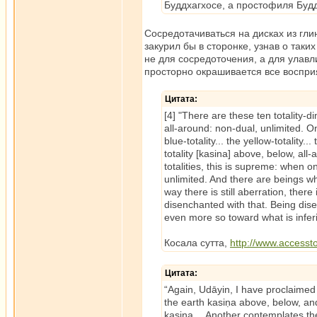
Буддхагхосе, а простофиля Будда
Сосредотачиваться на дисках из гли
закурил бы в сторонке, узнав о таки
не для сосредоточения, а для улавл
просторно окрашивается все воспри
Цитата:
[4] "There are these ten totality-
all-around: non-dual, unlimited. One 
blue-totality... the yellow-totality..
totality [kasina] above, below, all
totalities, this is supreme: when 
unlimited. And there are beings who
way there is still aberration, ther
disenchanted with that. Being di
even more so toward what is inferi
Косала сутта,
http://www.accessto
Цитата:
“Again, Udāyin, I have proclaimed
the earth kasiṇa above, below, a
kasiṇa… Another contemplates the