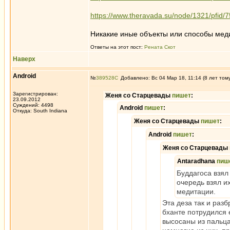
https://www.theravada.su/node/1321/pfid/
Никакие иные объекты или способы меди
Ответы на этот пост:
Рената Скот
Наверх
Android
№
389528
Добавлено: Вс 04 Мар 18, 11:14 (8 лет том
Зарегистрирован:
Женя со Старцевады
пишет
:
23.09.2012
Суждений: 4498
Android
пишет
:
Откуда: South Indiana
Женя со Старцевады
пишет
:
Android
пишет
:
Женя со Старцевады
Antaradhana
пиш
Буддагоса взял
очередь взял и
медитации.
Эта деза так и раз
бханте потрудился е
высосаны из пальца