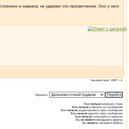
стояниях и навыков, не удержит это просветление. Оно у него
Часовой пояс: GMT + 4
Перейти:
Вам
нельзя
начинать темы
Вам
нельзя
отвечать на сообщения
Вам
нельзя
редактировать свои сообщения
Вам
нельзя
удалять свои сообщения
Вам
нельзя
голосовать в опросах
Вы
не можете
вкладывать файлы
Вы
можете
скачивать файлы