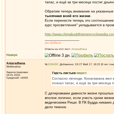
тапас, и ещё за три месяца постиг дхьян
Обратим теперь внимание на указанные
тысячная всей его жизни
.
Если перенести теперь это соотношение
курс просветления" укладывается в про
http://www.chinabuddhismencyclopedia.
_________________
нео-буддист
Ответы на этот пост:
Antaradhana
Наверх
Antaradhana
№
329928
Добавлено: Сб 27 Май 17, 18:22 (9 лет том
Wolfshadow
Зарегистрирован:
Горсть листьев
пишет
:
16.01.2016
Суждений: 10000
Согласно легенде, Конагамана жил к
познал тапас, и ещё за три месяца п
С датировками давности жизни прошлых Б
вполне логично, если учесть сроки жизн
ведическими Риши. В ПК Будда никаких 
дело темное.