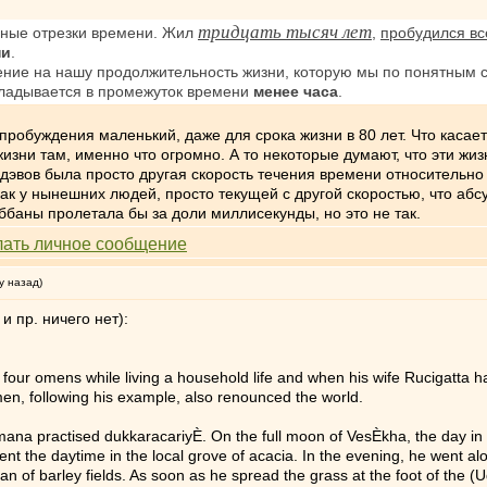
тридцать тысяч лет
нные отрезки времени. Жил
,
пробудился вс
ни
.
ение на нашу продолжительность жизни, которую мы по понятным с
кладывается в промежуток времени
менее часа
.
пробуждения маленький, даже для срока жизни в 80 лет. Что каса
изни там, именно что огромно. А то некоторые думают, что эти жи
 дэвов была просто другая скорость течения времени относительн
 как у нынешних людей, просто текущей с другой скоростью, что аб
ббаны пролетала бы за доли миллисекунды, но это не так.
у назад)
и пр. ничего нет):
r omens while living a household life and when his wife Rucigatta ha
men, following his example, also renounced the world.
mana practised dukkaracariyÈ. On the full moon of VesÈkha, the day in
nt the daytime in the local grove of acacia. In the evening, he went a
n of barley fields. As soon as he spread the grass at the foot of the