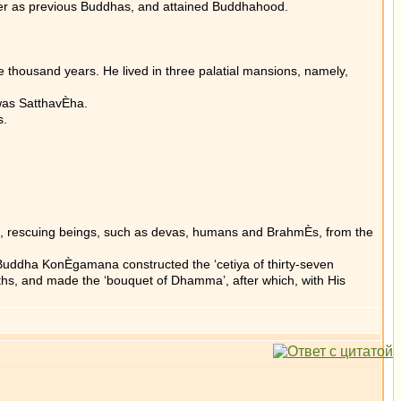
anner as previous Buddhas, and attained Buddhahood.
 thousand years. He lived in three palatial mansions, namely,
 was SatthavÈha.
s.
ved, rescuing beings, such as devas, humans and BrahmÈs, from the
Buddha KonÈgamana constructed the ‘cetiya of thirty-seven
hs, and made the ‘bouquet of Dhamma’, after which, with His