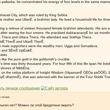
the pallanka, he concentrated his energy of four levels in the same m
vati City, which was ruled by King Sobha.
mother was UttarÈ, a brahmin lady. He lived a household life for three
ving a retinue of sixteen thousand female brahmin attendants. His son
after seeing the four omens. He practised dukkaracariyÈ for six month
 Thera and Uttara Thera. His attendant was Sotthija Thera.
ddÈ TherÊ and UttarÈ TherÊ.
le male supporters were the wealthy men, Ugga and Somadeva.
kÈ and SÈmÈ UpÈsikÈ.
bits.
like the pure gold in the goldsmith's crucible.
ime was thirty thousand years. For four-fifth of this life span He li
 shores of NibbÈna.
ip on the cetiya platform of Insight Wisdom (VipassanÈ ÒÈÓa paÒÒÈ), 
hiyÈ dhammÈ), that was adorned with the banner of the Four Noble Trut
у назад)
 тысяч лет? Можно ли этой бредятине верить?