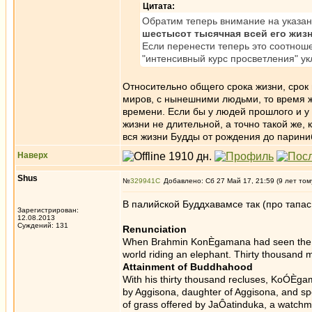
Цитата:
Обратим теперь внимание на указа
шестысот тысячная всей его жиз
Если перенести теперь это соотнош
"интенсивный курс просветления" у
Относительно общего срока жизни, срок 
миров, с нынешними людьми, то время ж
времени. Если бы у людей прошлого и у
жизни не длительной, а точно такой же,
вся жизни Будды от рождения до парини
Наверх
Shus
№
329941
Добавлено: Сб 27 Май 17, 21:59 (9 лет том
В палийской Буддхавамсе так (про тапас 
Зарегистрирован:
12.08.2013
Суждений: 131
Renunciation
When Brahmin KonÈgamana had seen the fou
world riding an elephant. Thirty thousand 
Attainment of Buddhahood
With his thirty thousand recluses, KoÓÈga
by Aggisona, daughter of Aggisona, and spe
of grass offered by JaÔatinduka, a watchma