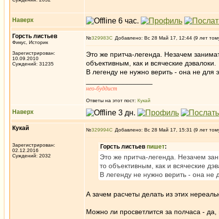
Наверх
Горсть листьев
№
329983
Добавлено: Вс 28 Май 17, 12:44 (9 лет том
Фикус, Историк
Зарегистрирован:
Это же притча-легенда. Незачем занима
10.09.2010
объективным, как и всяческие дэвалоки.
Суждений: 31235
В легенду не нужно верить - она не для э
_________________
нео-буддист
Ответы на этот пост:
Кукай
Наверх
Кукай
№
329994
Добавлено: Вс 28 Май 17, 15:31 (9 лет том
Зарегистрирован:
Горсть листьев
пишет
:
02.12.2016
Суждений: 2032
Это же притча-легенда. Незачем за
то объективным, как и всяческие дэв
В легенду не нужно верить - она не д
А зачем расчеты делать из этих нереал
Можно ли просветлится за полчаса - да