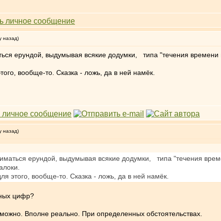
у назад)
ться ерундой, выдумывая всякие додумки, типа "течения времени в
того, вообще-то. Сказка - ложь, да в ней намёк.
у назад)
ниматься ерундой, выдумывая всякие додумки, типа "течения време
алоки.
ля этого, вообще-то. Сказка - ложь, да в ней намёк.
ьных цифр?
, можно. Вполне реально. При определенных обстоятельствах.