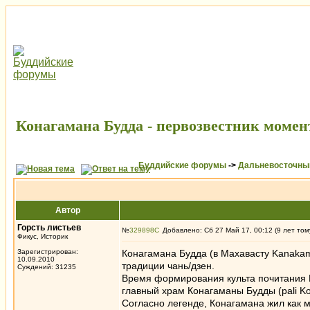
Конагамана Будда - первозвестник моме
Буддийские форумы
->
Дальневосточны
Автор
Горсть листьев
№
329898
Добавлено: Сб 27 Май 17, 00:12 (9 лет том
Фикус, Историк
Зарегистрирован:
Конагамана Будда (в Махавасту Kanakam
10.09.2010
традиции чань/дзен.
Суждений: 31235
Время формирования культа почитания К
главный храм Конагаманы Будды (pali Ko
Согласно легенде, Конагамана жил как м