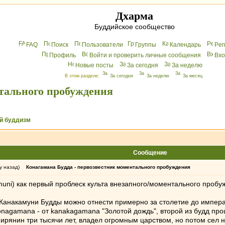
Дхарма
Буддийское сообщество
FAQ
Поиск
Пользователи
Группы
Календарь
Peг
Профиль
Войти и проверить личные сообщения
Вхo
Новые посты
За сегодня
За неделю
В этом разделе:
За сегодня
За неделю
За месяц
нтального пробуждения
й буддизм
Сообщение
у назад)
Конагамана Будда - первозвестник моментального пробуждения
uni) как первый проблеск культа внезапного/моментального пробуж
анакамуни Будды можно отнести примерно за столетие до императо
nagamana - от kanakagamana "Золотой дождь", второй из будд прош
ирянин три тысячи лет, владел огромным царством, но потом сел н