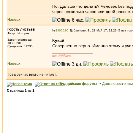
Но. Дальше что делать? Человек без под
через несколько часов или дней рассеет
Наверх
Горсть листьев
№
330002
Добавлено: Вс 28 Май 17, 22:23 (9 лет том
Фикус, Историк
Зарегистрирован:
Кукай
10.09.2010
Совершенно верно. Именно этому и учил 
Суждений: 31235
_________________
нео-буддист
Наверх
Тред сейчас никто не читает.
Буддийские форумы
->
Дальневосточны
Страница
1
из
1