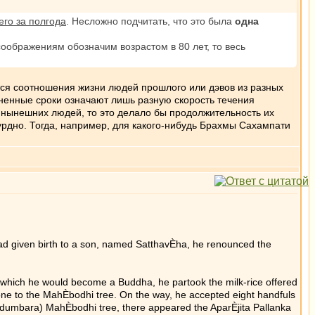
его за полгода
. Несложно подчитать, что это была
одна
оображениям обозначим возрастом в 80 лет, то весь
ется соотношения жизни людей прошлого или дэвов из разных
зненные сроки означают лишь разную скорость течения
о нынешних людей, то это делало бы продолжительность их
сурдно. Тогда, например, для какого-нибудь Брахмы Сахампати
d given birth to a son, named SatthavÈha, he renounced the
 which he would become a Buddha, he partook the milk-rice offered
lone to the MahÈbodhi tree. On the way, he accepted eight handfuls
 (Udumbara) MahÈbodhi tree, there appeared the AparÈjita Pallanka