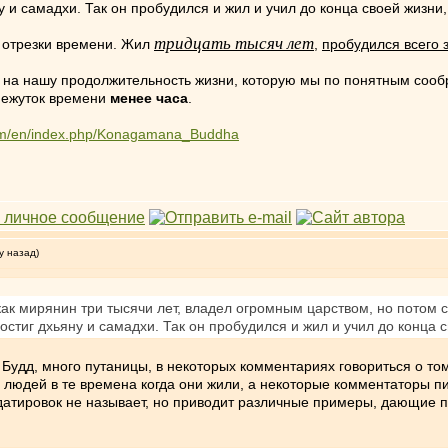
у и самадхи. Так он пробудился и жил и учил до конца своей жизни,
тридцать тысяч лет
 отрезки времени. Жил
,
пробудился всего 
 на нашу продолжительность жизни, которую мы по понятным сообр
межуток времени
менее часа
.
com/en/index.php/Konagamana_Buddha
у назад)
ак мирянин три тысячи лет, владел огромным царством, но потом се
остиг дхьяну и самадхи. Так он пробудился и жил и учил до конца с
удд, много путаницы, в некоторых комментариях говориться о том,
и людей в те времена когда они жили, а некоторые комментаторы пи
датировок не называет, но приводит различные примеры, дающие по