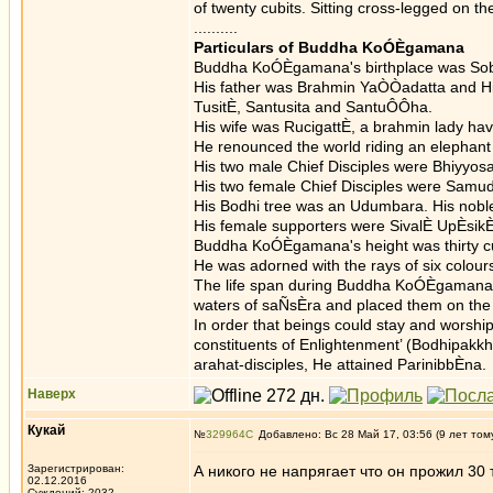
of twenty cubits. Sitting cross-legged on 
..........
Particulars of Buddha KoÓÈgamana
Buddha KoÓÈgamana's birthplace was Sobha
His father was Brahmin YaÒÒadatta and His 
TusitÈ, Santusita and SantuÔÔha.
His wife was RucigattÈ, a brahmin lady ha
He renounced the world riding an elephant 
His two male Chief Disciples were Bhiyyosa
His two female Chief Disciples were Samu
His Bodhi tree was an Udumbara. His nob
His female supporters were SivalÈ UpÈsi
Buddha KoÓÈgamana's height was thirty cu
He was adorned with the rays of six colours 
The life span during Buddha KoÓÈgamana's t
waters of saÑsÈra and placed them on the
In order that beings could stay and worsh
constituents of Enlightenment’ (Bodhipakk
arahat-disciples, He attained ParinibbÈna.
Наверх
Кукай
№
329964
Добавлено: Вс 28 Май 17, 03:56 (9 лет том
Зарегистрирован:
А никого не напрягает что он прожил 30
02.12.2016
Суждений: 2032