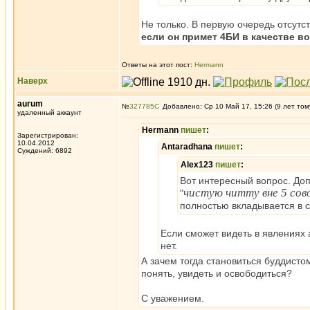
Не только. В первую очередь отсут
если он примет 4БИ в качестве во
Ответы на этот пост:
Hermann
Наверх
aurum
№
327785
Добавлено: Ср 10 Май 17, 15:26 (9 лет том
удаленный аккаунт
Hermann
пишет
:
Зарегистрирован:
10.04.2012
Antaradhana
пишет
:
Суждений: 6892
Alex123
пишет
:
Вот интересный вопрос. Доп
чистую читту вне 5 сов
"
полностью вкладывается в с
Если сможет видеть в явлениях а
нет.
А зачем тогда становиться буддисто
понять, увидеть и освободиться?
С уважением.