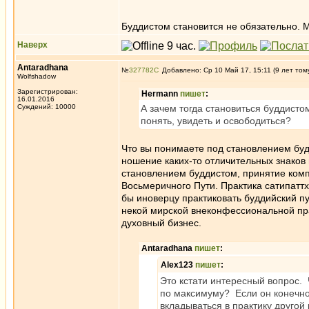
Буддистом становится не обязательно. 
Наверх
Antaradhana
№
327782
Добавлено: Ср 10 Май 17, 15:11 (9 лет том
Wolfshadow
Зарегистрирован:
Hermann
пишет
:
16.01.2016
Суждений: 10000
А зачем тогда становиться буддисто
понять, увидеть и освободиться?
Что вы понимаете под становлением бу
ношение каких-то отличительных знаков 
становлением буддистом, принятие ком
Восьмеричного Пути. Практика сатипаттх
бы иноверцу практиковать буддийский пут
некой мирской внеконфессиональной прак
духовный бизнес.
Antaradhana
пишет
:
Alex123
пишет
:
Это кстати интересный вопрос. 
по максимуму? Если он конечно 
вкладываться в практику другой 