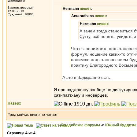
Wolfshadow
Зарегистрирован:
Hermann
пишет
:
16.01.2016
Суждений: 10000
Antaradhana
пишет
:
Hermann
пишет
:
А зачем тогда становиться 
Сутту, всё понять, увидеть 
Что вы понимаете под становле
формул, ношение каких-то отлич
понимаю под становлением буд
практику Благородного Восьмер
А это в Ваджраяне есть.
Я про ваджраяну вообще не дискутировал
сатипаттхану и иноверцев.
Наверх
Тред сейчас никто не читает.
Буддийские форумы
->
Южный буддизм
Страница
4
из
4