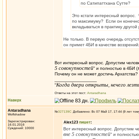
по Сатипаттхана Сутте?
Это кстати интересный вопрос. 
по максимуму? Если он конечно 
вкладываться в практику другой 
Не только. В первую очередь отсутс
он примет 4БИ в качестве воззрений,
Вот интересный вопрос. Допустим челов
5 совокупностей
" и полностью в 4БИ (
Почему он не может достичь Архатства?
_________________
Когда двери открыты, нечего лезть
"
Ответы на этот пост:
Antaradhana
Наверх
Antaradhana
№
327139
Добавлено: Вс 07 Май 17, 17:44 (9 лет том
Wolfshadow
Зарегистрирован:
Alex123
пишет
:
16.01.2016
Суждений: 10000
Вот интересный вопрос. Допустим ч
вне 5 совокупностей
" и полностью