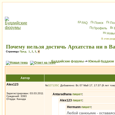
FAQ
Поиск
По
Профиль
Новы
В этом разд
Почему нельзя достичь Архатства ни в В
Страницы
Пред.
1
,
2
,
3
,
4
Буддийские форумы
->
Южный буддизм
Автор
Alex123
№
327135
Добавлено: Вс 07 Май 17, 17:37 (9 лет том
Зарегистрирован: 03.03.2011
Antaradhana
пишет
:
Суждений: 3393
Откуда: Канада
Alex123
пишет
:
Hermann
пишет
:
Любой санкхьяик - оставаяс