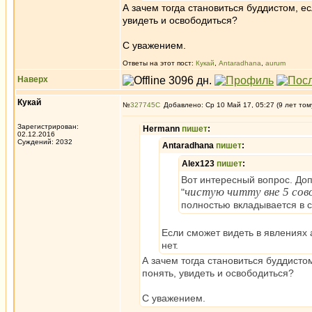
А зачем тогда становиться буддистом, е
увидеть и освободиться?
С уважением.
Ответы на этот пост:
Кукай
,
Antaradhana
,
aurum
Наверх
Кукай
№
327745
Добавлено: Ср 10 Май 17, 05:27 (9 лет том
Зарегистрирован:
Hermann
пишет
:
02.12.2016
Суждений: 2032
Antaradhana
пишет
:
Alex123
пишет
:
Вот интересный вопрос. Доп
чистую читту вне 5 сов
"
полностью вкладывается в с
Если сможет видеть в явлениях а
нет.
А зачем тогда становиться буддисто
понять, увидеть и освободиться?
С уважением.