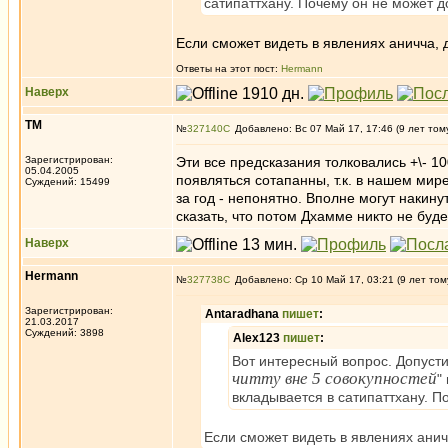
сатипаттхану. Почему он не может д
Если сможет видеть в явлениях аничча, ду
Ответы на этот пост:
Hermann
Наверх
ТМ
№
327140
Добавлено: Вс 07 Май 17, 17:46 (9 лет том
Зарегистрирован:
Эти все предсказания толковались +\- 1
05.04.2005
появляться сотапанны, т.к. в нашем мир
Суждений: 15499
за год - непонятно. Вполне могут накин
сказать, что потом Дхамме никто не будет
Наверх
Hermann
№
327738
Добавлено: Ср 10 Май 17, 03:21 (9 лет том
Зарегистрирован:
Antaradhana
пишет
:
21.03.2017
Суждений: 3898
Alex123
пишет
:
Вот интересный вопрос. Допусти
читту вне 5 совокупностей
"
вкладывается в сатипаттхану. П
Если сможет видеть в явлениях аничча