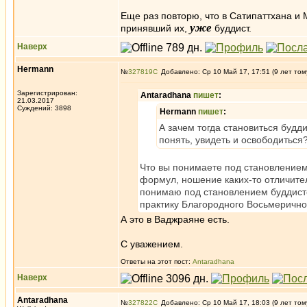
Еще раз повторю, что в Сатипаттхана и 
уже
принявший их,
буддист.
Наверх
Hermann
№
327819
Добавлено: Ср 10 Май 17, 17:51 (9 лет том
Зарегистрирован:
Antaradhana
пишет
:
21.03.2017
Суждений: 3898
Hermann
пишет
:
А зачем тогда становиться будд
понять, увидеть и освободиться
Что вы понимаете под становлением
формул, ношение каких-то отличител
понимаю под становлением буддист
практику Благородного Восьмерично
А это в Ваджраяне есть.
С уважением.
Ответы на этот пост:
Antaradhana
Наверх
Antaradhana
№
327822
Добавлено: Ср 10 Май 17, 18:03 (9 лет том