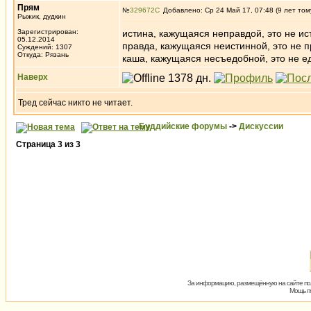
Прям
№
329672
Добавлено: Ср 24 Май 17, 07:48 (9 лет том
Рыжик, дудкин
Зарегистрирован:
истина, кажущаяся неправдой, это не ис
05.12.2014
правда, кажущаяся неистинной, это не п
Суждений: 1307
Откуда: Рязань
каша, кажущаяся несъедобной, это не ед
Наверх
Тред сейчас никто не читает.
Буддийские форумы
->
Дискуссии
Страница
3
из
3
За информацию, размещённую на сайте пол
Мощь пх