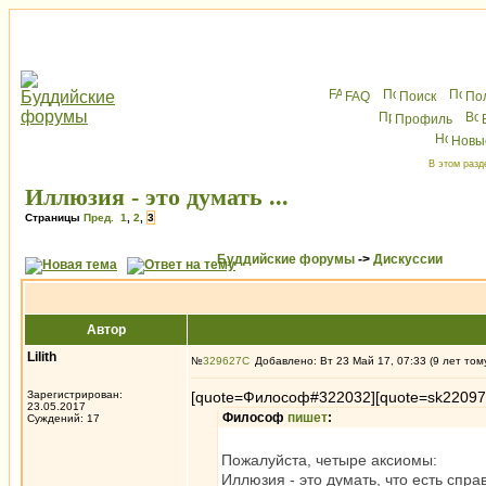
FAQ
Поиск
По
Профиль
Новы
В этом разд
Иллюзия - это думать ...
Страницы
Пред.
1
,
2
,
3
Буддийские форумы
->
Дискуссии
Автор
Lilith
№
329627
Добавлено: Вт 23 Май 17, 07:33 (9 лет том
Зарегистрирован:
[quote=Философ#322032][quote=sk22097
23.05.2017
Философ
пишет
:
Суждений: 17
Пожалуйста, четыре аксиомы:
Иллюзия - это думать, что есть спра