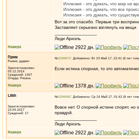
Иллюзия - это думать, что мир не в
Иллюзия - это думать, что все проис
Иллюзия - это думать, что существу
Вот за это спасибо. Первые три восприни
Заставляет серьезно взглянуть на вещи.
_________________
Леди Ариэль
Наверх
Прям
№
329667
Добавлено: Вт 23 Май 17, 22:41 (9 лет том
Рыжик, дудкин
Зарегистрирован:
Если истина спорная, то это автоматическ
05.12.2014
Суждений: 1307
Откуда: Рязань
Наверх
Lilith
№
329669
Добавлено: Ср 24 Май 17, 01:42 (9 лет том
Зарегистрирован:
Вовсе нет. О спорной истине спорят, но 
23.05.2017
правдой.
Суждений: 17
_________________
Леди Ариэль
Наверх