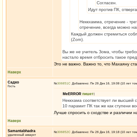
Согласен.
Идут против ПК, отвер
Неккхамма, отречение - тре
отречение, всегда можно на
Каждый должен стремиться соблю
(Zom).
Вы же не учитель Зома, чтобы требо
настало время отбросить такое пре
Это не важно. Важно то, что Махаяну ст
Наверх
Садко
№
306851
Добавлено: Пн 26 Дек 16, 19:08 (10 лет то
Гость
MeERROR
пишет
:
Неккхама соответствует ли высшей 
10 парамит ПК так же как ступени в
Лучше спросить о сходстве и различии
Наверх
Samantabhadra
№
306852
Добавлено: Пн 26 Дек 16, 19:18 (10 лет то
удаленный аккаунт