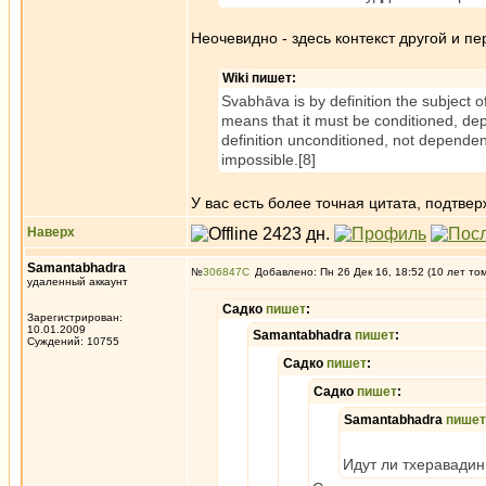
Неочевидно - здесь контекст другой и п
Wiki пишет:
Svabhāva is by definition the subject of 
means that it must be conditioned, de
definition unconditioned, not dependen
impossible.[8]
У вас есть более точная цитата, подтв
Наверх
Samantabhadra
№
306847
Добавлено: Пн 26 Дек 16, 18:52 (10 лет то
удаленный аккаунт
Садко
пишет
:
Зарегистрирован:
10.01.2009
Samantabhadra
пишет
:
Суждений: 10755
Садко
пишет
:
Садко
пишет
:
Samantabhadra
пишет
Идут ли тхеравадин