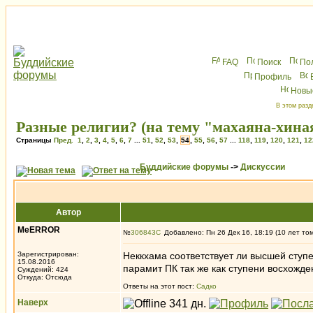
FAQ
Поиск
По
Профиль
Новы
В этом разд
Разные религии? (на тему "махаяна-хина
Страницы
Пред.
1
,
2
,
3
,
4
,
5
,
6
,
7
...
51
,
52
,
53
,
54
,
55
,
56
,
57
...
118
,
119
,
120
,
121
,
12
Буддийские форумы
->
Дискуссии
Автор
MeERROR
№
306843
Добавлено: Пн 26 Дек 16, 18:19 (10 лет то
Зарегистрирован:
Неккхама соответствует ли высшей ступ
15.08.2016
парамит ПК так же как ступени восхожде
Суждений: 424
Откуда: Отсюда
Ответы на этот пост:
Садко
Наверх