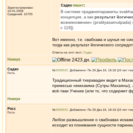
Садко
пишет
:
Зарегистрирован:
10.01.2009
В системе праджняпарамиты svabhava
Суждений: 10755
концепция, а как
результат йогиче
возникновении» (pratityasamutpada) (
с 119]).
Вот именно, т.е. свабхава и шунья не с
тогда как результат йогического сосредо
Ответы на этот пост:
Садко
Наверх
Садко
№
306853
Добавлено: Пн 26 Дек 16, 19:18 (10 лет то
Гость
Традиционный тхеравадин видит в Махая
примесью неккхамма (Сутры Махаяны), а
всё-таки Учение (или то, что содержит 
Наверх
Росс
№
306855
Добавлено: Пн 26 Дек 16, 19:19 (10 лет то
Гость
Любое размышление о свабхавах искажен
исходит из понимания сущности парини