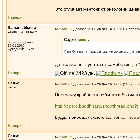
Это отличает жентонг от онтологии шива
Наверх
Samantabhadra
№
306858
Добавлено: Пн 26 Дек 16, 19:28 (10 лет то
удаленный аккаунт
Садко
пишет
:
Зарегистрирован:
10.01.2009
Суждений: 10755
Свабхава и шунья не синонимы, а с
Да, только не "пустота от самобытия", а
Наверх
Садко
№
306859
Добавлено: Пн 26 Дек 16, 19:56 (10 лет то
Гость
Поскольку крайности небытия и бытия вз
http://board.buddhist.ru/showthread.php?
Будда-природа ложного жентонга - прим
Наверх
Садко
№
306860
Добавлено: Пн 26 Дек 16, 20:03 (10 лет то
Гость