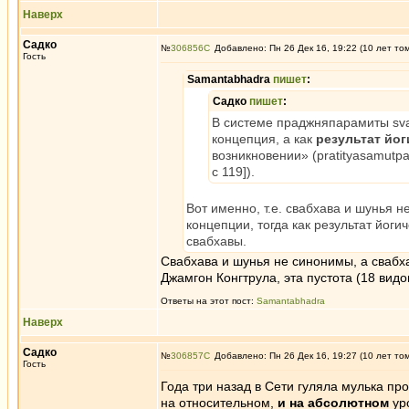
Наверх
Садко
№
306856
Добавлено: Пн 26 Дек 16, 19:22 (10 лет то
Гость
Samantabhadra
пишет
:
Садко
пишет
:
В системе праджняпарамиты svab
концепция, а как
результат йо
возникновении» (pratityasamutpad
с 119]).
Вот именно, т.е. свабхава и шунья 
концепции, тогда как результат йог
свабхавы.
Свабхава и шунья не синонимы, а сваб
Джамгон Конгтрула, эта пустота (18 вид
Ответы на этот пост:
Samantabhadra
Наверх
Садко
№
306857
Добавлено: Пн 26 Дек 16, 19:27 (10 лет то
Гость
Года три назад в Сети гуляла мулька про
на относительном,
и на абсолютном
уро