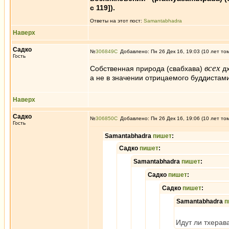
с 119]).
Ответы на этот пост:
Samantabhadra
Наверх
Садко
№
306849
Добавлено: Пн 26 Дек 16, 19:03 (10 лет то
Гость
всех
Собственная природа (свабхава)
дх
а не в значении отрицаемого буддистам
Наверх
Садко
№
306850
Добавлено: Пн 26 Дек 16, 19:06 (10 лет то
Гость
Samantabhadra
пишет
:
Садко
пишет
:
Samantabhadra
пишет
:
Садко
пишет
:
Садко
пишет
:
Samantabhadra
п
Идут ли тхерав