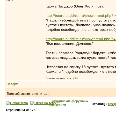
Карма Палджор (Олег Филиппов):
http://board.buddhist.ru/showthread.ph
"Нашел небольшой текст про пустоту пуст
пустоты пустоты, Долпопой указывались
подобно освобождению в некоторых неб
http://board.budd:ist.ru/showthread.php
"Все возражения Долпопе."
Третий Кармапа Рангджунг Дордже: «Абс
как восемнадцать таких пустотностей как 
Четвёртая по списку 18 пустот - пустота
Кармапы "подобно освобождению в неко
Ответы на этот пост:
Vital
Наверх
Тред сейчас никто не читает.
Буддийские форумы
->
Страницы
Пред
Дискуссии
Страница
54
из
125