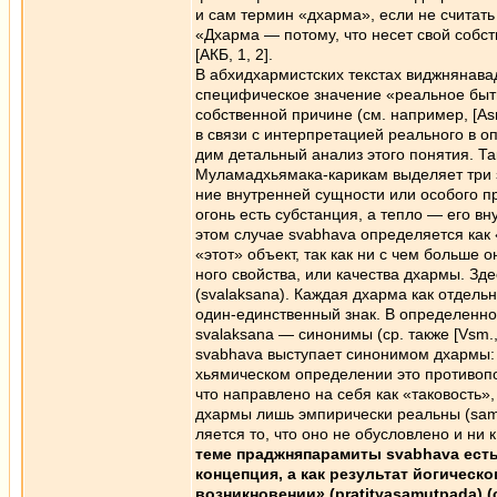
и сам термин «дхарма», если не считать
«Дхарма — потому, что несет свой собст
[АКБ, 1, 2].
В абхидхармистских текстах виджнянава
специфическое значение «реальное бытие
собственной причине (см. например, [Asm
в связи с интерпретацией реального в о
дим детальный анализ этого понятия. Та
Муламадхьямака-карикам выделяет три з
ние внутренней сущности или особого пр
огонь есть субстанция, а тепло — его в
этом случае svabhava определяется как 
«этот» объект, так как ни с чем больше 
ного свойства, или качества дхармы. Зд
(svalaksana). Каждая дхарма как отдель
один-единственный знак. В определенн
svalaksana — синонимы (ср. также [Vsm., 
svabhava выступает синонимом дхармы: 
хьямическом определении это противопо
что направлено на себя как «таковость»
дхармы лишь эмпирически реальны (samvr
ляется то, что оно не обусловлено и ни 
теме праджняпарамиты svabhava есть 
концепция, а как результат йогическ
возникновении» (pratityasamutpada) (см