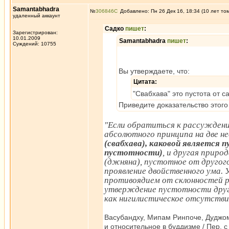
Samantabhadra
№
306846
Добавлено: Пн 26 Дек 16, 18:34 (10 лет то
удаленный аккаунт
Садко
пишет
:
Зарегистрирован:
10.01.2009
Samantabhadra
пишет
:
Суждений: 10755
Вы утверждаете, что:
Цитата:
"Свабхава" это пустота от 
Приведите доказательство этого
"Если обратиться к рассуждени
абсолютного принципа на две н
(свабхава), каковой является 
пустотности)
, и другая приро
(джняна), пустотное от другого
проявление двойственного ума
противоядием от склонностей р
утверждение пустотности друг
как нигилистическое отсутствие
Васубандху, Мипам Ринпоче, Дуджом
и относительное в буддизме / Пер. с