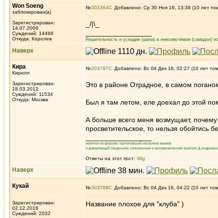
Won Soeng
№
303364
Добавлено: Ср 30 Ноя 16, 13:39 (10 лет то
заблокирован(а)
Зарегистрирован:
_/|\_
14.07.2006
_________________
Суждений: 14466
Откуда: Королев
Решительность и усердие (шила) в невозмутимом (самадхи) ис
Наверх
Кира
№
303787
Добавлено: Вс 04 Дек 16, 02:27 (10 лет то
Кирилл
Зарегистрирован:
Это в районе Отрадное, в самом поганом
18.03.2012
Суждений: 11534
Откуда: Москва
Был я там летом, еле доехал до этой по
А больше всего меня возмущает, почему
просветительское, то нельзя обойтись б
_________________
новичок на форуме, прочитавший несколько книжек
и доверяющий сведениям, изложенным в метафизическом трактате Д.Андреева 
Ответы на этот пост:
Wig
Наверх
Кукай
№
303789
Добавлено: Вс 04 Дек 16, 04:22 (10 лет то
Зарегистрирован:
Название плохое для "клуба" )
02.12.2016
Суждений: 2032