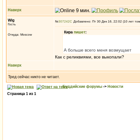
Наверх
Wig
№
307242
Добавлено: Пт 30 Дек 16, 22:02 (10 лет то
Гость
Кира
пишет
:
Откуда: Moscow
А больше всего меня возмущает
Как с реликвиями, все выкопали?
Наверх
Тред сейчас никто не читает.
Буддийские форумы
->
Новости
Страница
1
из
1