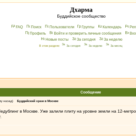
Дхарма
Буддийское сообщество
FAQ
Поиск
Пользователи
Группы
Календарь
Peг
Профиль
Войти и проверить личные сообщения
Вхo
Новые посты
За сегодня
За неделю
В этом разделе:
За сегодня
За неделю
За месяц
Сообщение
му назад)
Буддийский храм в Москве
едублинг в Москве. Уже залили плиту на уровне земли на 12-метр
.