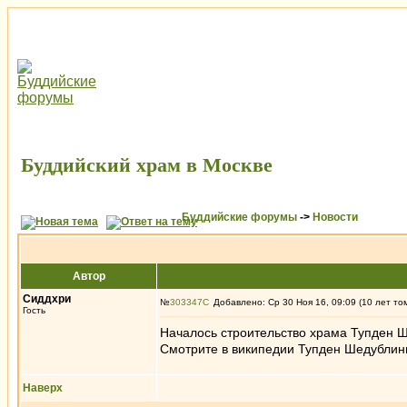
Буддийский храм в Москве
Буддийские форумы
->
Новости
Автор
Сиддхри
№
303347
Добавлено: Ср 30 Ноя 16, 09:09 (10 лет то
Гость
Началось строительство храма Тупден Ш
Смотрите в википедии Тупден Шедублинг
Наверх