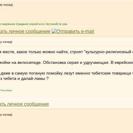
му назад)
следовании (праджня) корней всех беспокойств ума.
му назад)
 месте, какое только можно найти, строят "культурно-религиозный
мойки на велосипеде. Обстановка серая и удручающая. В еврейской
 даже в самую поганую помойку лезут именно тибетские товарищи б
ез тибета и далай-ламы ?
"Роза Мира"
му назад)