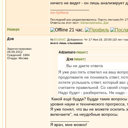
ничего не видит - он лишь анализирует 
_________________
нео-буддист
Последний раз редактировалось: Горсть листьев (Чт 17 
Ответы на этот пост:
Samantabhadra
,
Дэв
Наверх
Дэв
№
301804
Добавлено: Чт 17 Ноя 16, 20:00 (10 лет то
всего лишь слышимое
Зарегистрирован:
28.09.2012
Adzamaro
пишет
:
Суждений: 1884
Откуда: Москва
Дэв
пишет
:
Вы не даете ответа
Я уже раз пять ответил на ваш вопро
продолжаете не понимать ответ, пото
хотите услышать ответ, который вас 
считаете правильной. Со своей стор
Надо будет - разберетесь. Не надо -
Какой ещё будда? Будде такие вопросы 
уровня науки и технического прогресса,
Я уже понял, что вы не можете осилить 
включаете", на неудобные вопросы.
_________________
Я врач, мне можно!