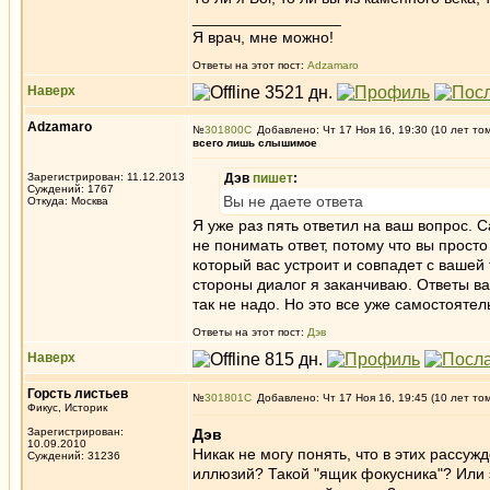
_________________
Я врач, мне можно!
Ответы на этот пост:
Adzamaro
Наверх
Adzamaro
№
301800
Добавлено: Чт 17 Ноя 16, 19:30 (10 лет то
всего лишь слышимое
Зарегистрирован: 11.12.2013
Дэв
пишет
:
Суждений: 1767
Вы не даете ответа
Откуда: Москва
Я уже раз пять ответил на ваш вопрос. 
не понимать ответ, потому что вы просто 
который вас устроит и совпадет с вашей
стороны диалог я заканчиваю. Ответы ва
так не надо. Но это все уже самостоятел
Ответы на этот пост:
Дэв
Наверх
Горсть листьев
№
301801
Добавлено: Чт 17 Ноя 16, 19:45 (10 лет то
Фикус, Историк
Зарегистрирован:
Дэв
10.09.2010
Никак не могу понять, что в этих рассу
Суждений: 31236
иллюзий? Такой "ящик фокусника"? Или эт