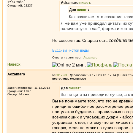
17.02.2005
Adzamaro
пишет
:
Суждений: 52237
Дэв
пишет
:
Как возникает это сознание глаз
Я же вам уже приводил цитаты из сут
наличествуют "глаз", форма и контак
соединени
Не совсем так. Спарша есть
_________________
Буддизм чистой воды
Ответы на этот пост:
Adzamaro
Наверх
Adzamaro
№
301793
Добавлено: Чт 17 Ноя 16, 17:14 (10 лет то
всего лишь слышимое
Зарегистрирован: 11.12.2013
Дэв
пишет
:
Суждений: 1767
Вы не цитаты приводите лучше, а от
Откуда: Москва
Вы не понимаете того, что это не древни
принципе ошибочное рассмотрение реал
постулатов буддизма - правильных воззр
возникающих и угасающих дхарм - абсолю
устраивает ответ, потому что он лишает
говорю, меня не ставит в тупик вопрос -