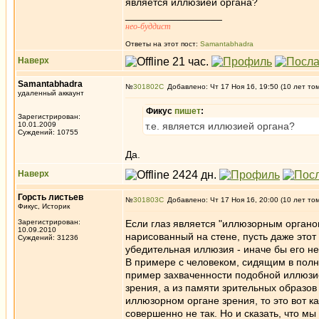
является иллюзией органа?
_________________
нео-буддист
Ответы на этот пост:
Samantabhadra
Наверх
Samantabhadra
№
301802
Добавлено: Чт 17 Ноя 16, 19:50 (10 лет то
удаленный аккаунт
Фикус
пишет
:
Зарегистрирован:
10.01.2009
т.е. является иллюзией органа?
Суждений: 10755
Да.
Наверх
Горсть листьев
№
301803
Добавлено: Чт 17 Ноя 16, 20:00 (10 лет то
Фикус, Историк
Зарегистрирован:
Если глаз является "иллюзорным органом"
10.09.2010
нарисованный на стене, пусть даже этот
Суждений: 31236
убедительная иллюзия - иначе бы его н
В примере с человеком, сидящим в пол
пример захваченности подобной иллюзией
зрения, а из памяти зрительных образов
иллюзорном органе зрения, то это вот как
совершенно не так. Но и сказать, что мы