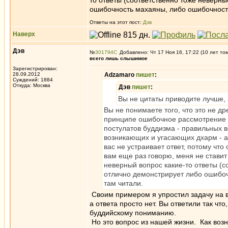
то ответы (соответственно тоже неверные
ошибочность махаяны, либо ошибочность
Ответы на этот пост:
Дэв
Наверх
Дэв
№
301794
Добавлено: Чт 17 Ноя 16, 17:22 (10 лет то
всего лишь слышимое
Зарегистрирован:
28.09.2012
Adzamaro
пишет
:
Суждений: 1884
Откуда: Москва
Дэв
пишет
:
Вы не цитаты приводите лучше, 
Вы не понимаете того, что это не др
принципе ошибочное рассмотрение 
постулатов буддизма - правильных в
возникающих и угасающих дхарм - аб
вас не устраивает ответ, потому чт
вам еще раз говорю, меня не ставит
неверный вопрос какие-то ответы (со
отлично демонстрирует либо ошибоч
там читали.
Своим примером я упростил задачу на во
а ответа просто нет. Вы ответили так что
буддийскому пониманию.
Но это вопрос из нашей жизни. Как воз