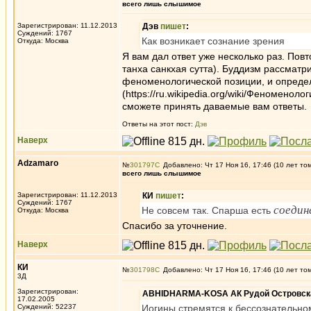
всего лишь слышимое
Зарегистрирован: 11.12.2013
Дэв
пишет
:
Суждений: 1767
Как возникает сознание зрения
Откуда: Москва
Я вам дал ответ уже несколько раз. Пов
танха санкхая сутта). Буддизм рассматр
феноменологической позиции, и опреде
(https://ru.wikipedia.org/wiki/Феноменол
сможете принять даваемые вам ответы.
Ответы на этот пост:
Дэв
Наверх
Adzamaro
№
301797
Добавлено: Чт 17 Ноя 16, 17:46 (10 лет то
всего лишь слышимое
Зарегистрирован: 11.12.2013
КИ
пишет
:
Суждений: 1767
соедин
Не совсем так. Спарша есть
Откуда: Москва
Спасибо за уточнение.
Наверх
КИ
№
301798
Добавлено: Чт 17 Ноя 16, 17:46 (10 лет то
3Д
Зарегистрирован:
ABHIDHARMA-KOSA АК Рудой Островска
17.02.2005
Суждений: 52237
Иогины стремятся к бессознательно