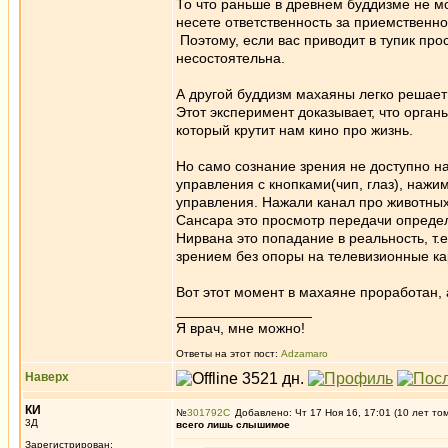
То что раньше в древнем буддизме не мо
несете ответственность за приемственнос
Поэтому, если вас приводит в тупик пр
несостоятельна.
А другой буддизм махаяны легко решает
Этот эксперимент доказывает, что орган
который крутит нам кино про жизнь.
Но само сознание зрения не доступно нам
управления с кнопками(чип, глаз), нажим
управления. Нажали канал про животны
Сансара это просмотр передачи определе
Нирвана это попадание в реальность, т.
зрением без опоры на телевизионные ка
Вот этот момент в махаяне проработан, 
_________________
Я врач, мне можно!
Ответы на этот пост:
Adzamaro
Наверх
КИ
№
301792
Добавлено: Чт 17 Ноя 16, 17:01 (10 лет то
3Д
всего лишь слышимое
Зарегистрирован: