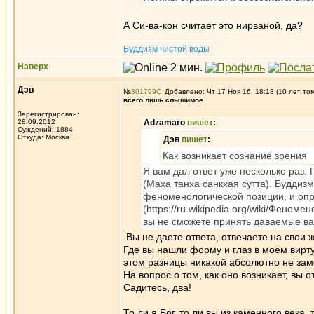
А Си-ва-кон считает это нирваной, да?
_________________
Буддизм чистой воды
Наверх
Дэв
№
301799
Добавлено: Чт 17 Ноя 16, 18:18 (10 лет то
всего лишь слышимое
Зарегистрирован:
28.09.2012
Adzamaro
пишет
:
Суждений: 1884
Откуда: Москва
Дэв
пишет
:
Как возникает сознание зрения
Я вам дал ответ уже несколько раз.
(Маха танха санкхая сутта). Буддиз
феноменологической позиции, и опр
(https://ru.wikipedia.org/wiki/Феном
вы не сможете принять даваемые ва
Вы не даете ответа, отвечаете на сво
Где вы нашли форму и глаз в моём вирту
этом разницы никакой абсолютно не зам
На вопрос о том, как оно возникает, вы 
Садитесь, два!
То ли я Бог, то ли вы из каменного века,