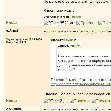
Не можете ответить, значит философия не
_________________
Я врач, мне можно!
Ответы на этот пост:
Adzamaro
Наверх
чайник2
№
301795
Добавлено: Чт 17 Ноя 16, 17:42 (10 лет то
Зарегистрирован: 11.09.2008
Си-ва-кон
пишет
:
Суждений: 4069
чайник2
пишет
:
А можно санскритские термины
Как там с признаком-определен
До получения плода - буддства -
желанию"?
Ты сможешь разобраться, там столь
http://dharma.org.ru/board/post3017
Спасибо. Без оригинала не разобраться.
Наверх
Adzamaro
№
301796
Добавлено: Чт 17 Ноя 16, 17:45 (10 лет то