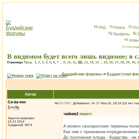
FAQ
Поиск
По
Профиль
Новы
В этом разд
В видимом будет всего лишь видимое; в
Страницы
Пред.
1
,
2
,
3
,
4
,
5
,
6
,
7
...
9
,
10
,
11
,
12
,
13
,
14
,
15
...
25
,
26
,
27
,
28
,
29
,
30
,
3
Буддийские форумы
->
Буддистская фи
Автор
Си-ва-кон
№
301789
Добавлено: Чт 17 Ноя 16, 16:24 (10 лет то
སྲི་བ་དཀོན
чайник2
пишет
:
Зарегистрирован:
19.12.2014
Суждений: 9073
А можно санскритские термины пол
Как там с признаком-определением
До получения плода - буддства - не 