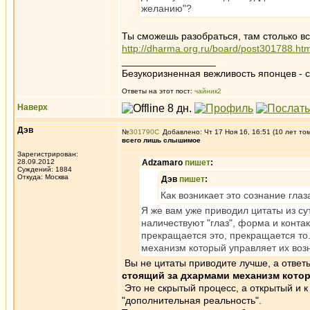
желанию"?
Ты сможешь разобраться, там столько в
http://dharma.org.ru/board/post301788.h
_________________
Безукоризненная вежливость японцев - с
Ответы на этот пост:
чайник2
Наверх
Дэв
№
301790
Добавлено: Чт 17 Ноя 16, 16:51 (10 лет то
всего лишь слышимое
Зарегистрирован:
28.09.2012
Adzamaro
пишет
:
Суждений: 1884
Откуда: Москва
Дэв
пишет
:
Как возникает это сознание глаз
Я же вам уже приводил цитаты из сут
наличествуют "глаз", форма и контакт
прекращается это, прекращается то
механизм который управляет их воз
Вы не цитаты приводите лучше, а ответь
стоящий за дхармами механизм кото
Это не скрытый процесс, а открытый и к
"дополнительная реальность".