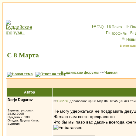
FAQ
Поиск
По
Профиль
Новы
В этом разд
С 8 Марта
Буддийские форумы
->
Чайная
Автор
Dorje Dugarov
№
12827
Добавлено: Ср 08 Мар 06, 18:45 (20 лет том
Зарегистрирован:
Не могу удержаться не поздравить деву
28.02.2005
Желаю вам всего прекрасного.
Суждений: 193
Откуда: Другпа Кагью.
Что бы мы паво вас дакинь всегода кре
Бурятия
_________________