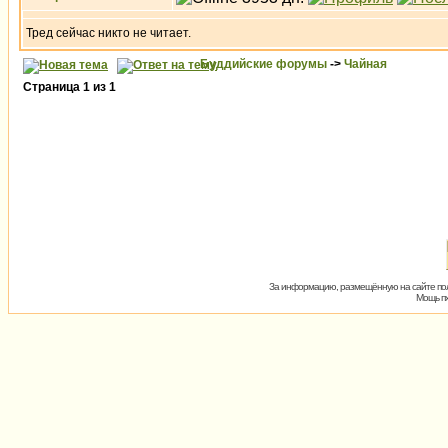
Тред сейчас никто не читает.
Буддийские форумы
->
Чайная
Страница
1
из
1
За информацию, размещённую на сайте пол
Мощь пх