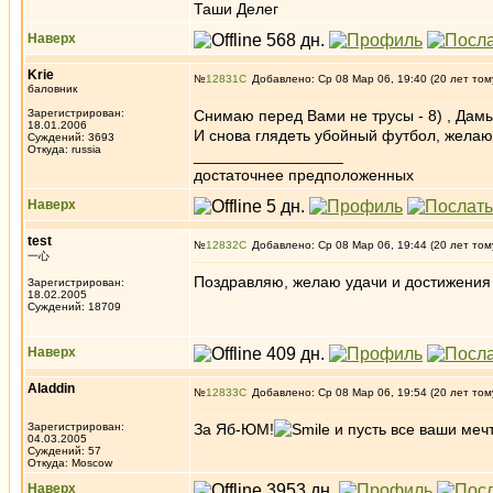
Таши Делег
Наверх
Krie
№
12831
Добавлено: Ср 08 Мар 06, 19:40 (20 лет том
баловник
Зарегистрирован:
Снимаю перед Вами не трусы - 8) , Да
18.01.2006
И снова глядеть убойный футбол, желаю
Суждений: 3693
Откуда: russia
_________________
достаточнее предположенных
Наверх
test
№
12832
Добавлено: Ср 08 Мар 06, 19:44 (20 лет том
一心
Поздравляю, желаю удачи и достижения 
Зарегистрирован:
18.02.2005
Суждений: 18709
Наверх
Aladdin
№
12833
Добавлено: Ср 08 Мар 06, 19:54 (20 лет том
Зарегистрирован:
За Яб-ЮМ!
и пусть все ваши меч
04.03.2005
Суждений: 57
Откуда: Moscow
Наверх