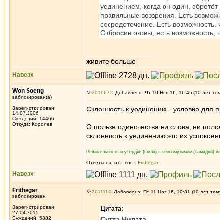
уединением, когда он один, обретёт 
правильные воззрения. Есть возможн
сосредоточение. Есть возможность, 
Отбросив оковы, есть возможность, 
_________________
живите больше
Наверх
Won Soeng
№
301067
Добавлено: Чт 10 Ноя 16, 16:45 (10 лет то
заблокирован(а)
Зарегистрирован:
Склонность к уединению - условие для 
14.07.2006
Суждений: 14466
Откуда: Королев
О пользе одиночества ни слова, ни пол
склонность к уединению это их успокоен
_________________
Решительность и усердие (шила) в невозмутимом (самадхи) ис
Ответы на этот пост:
Frithegar
Наверх
Frithegar
№
301111
Добавлено: Пт 11 Ноя 16, 10:31 (10 лет том
заблокирован
Зарегистрирован:
Цитата:
27.04.2015
Суждений: 5882
Сутта Нипата