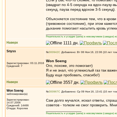
Если у Вас что-то схожее, то помогают 
(квадрат по 4-5 секунда на вдох-паузу-в
секунд, пауза перед вдохом 3-5 секунд).
Объясняется состояние тем, что в крови
(тревожное состояние), при этом кажет
дыхание помогают насытить кровь углек
_________________
Решительность и усердие (шила) в невозмутимом (самадхи) ис
Наверх
Snyss
№
300942
Добавлено: Вт 08 Ноя 16, 22:06 (10 лет то
Won Soeng
Зарегистрирован: 03.11.2016
Ого, похоже, это помогает)
Суждений: 7
Я и не знал, что углекислый газ так важе
Буду еще пробовать, спасибо!)
Наверх
Won Soeng
№
300967
Добавлено: Ср 09 Ноя 16, 13:41 (10 лет то
заблокирован(а)
Зарегистрирован:
Сам долго мучался, искал ответы, спраш
14.07.2006
советов - толком не смог проверить. М
Суждений: 14466
Откуда: Королев
_________________
Решительность и усердие (шила) в невозмутимом (самадхи) ис