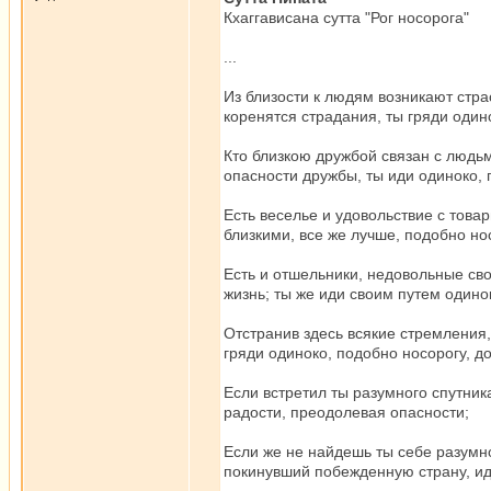
Кхаггависана сутта "Рог носорога"
...
Из близости к людям возникают страс
коренятся страдания, ты гряди один
Кто близкою дружбой связан с людьм
опасности дружбы, ты иди одиноко, 
Есть веселье и удовольствие с товар
близкими, все же лучше, подобно но
Есть и отшельники, недовольные сво
жизнь; ты же иди своим путем одино
Отстранив здесь всякие стремления,
гряди одиноко, подобно носорогу, д
Если встретил ты разумного спутник
радости, преодолевая опасности;
Если же не найдешь ты себе разумног
покинувший побежденную страну, ид