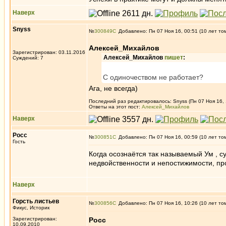
Наверх
Snyss
№
300849
Добавлено: Пн 07 Ноя 16, 00:51 (10 лет то
Алексей_Михайлов
Зарегистрирован: 03.11.2016
Алексей_Михайлов
пишет
:
Суждений: 7
С одиночеством не работает?
Ага, не всегда)
Последний раз редактировалось: Snyss (Пн 07 Ноя 16, 
Ответы на этот пост:
Алексей_Михайлов
Наверх
Росс
№
300851
Добавлено: Пн 07 Ноя 16, 00:59 (10 лет то
Гость
Когда осознаётся так называемый Ум , су
недвойственности и непостижимости, пр
Наверх
Горсть листьев
№
300856
Добавлено: Пн 07 Ноя 16, 10:26 (10 лет то
Фикус, Историк
Зарегистрирован:
Росс
10.09.2010