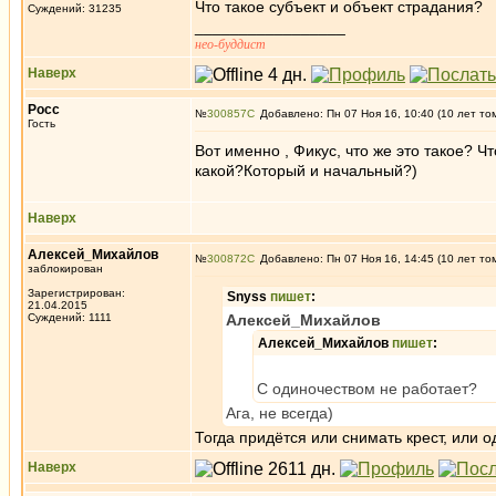
Что такое субъект и объект страдания?
Суждений: 31235
_________________
нео-буддист
Наверх
Росс
№
300857
Добавлено: Пн 07 Ноя 16, 10:40 (10 лет то
Гость
Вот именно , Фикус, что же это такое? Ч
какой?Который и начальный?)
Наверх
Алексей_Михайлов
№
300872
Добавлено: Пн 07 Ноя 16, 14:45 (10 лет то
заблокирован
Зарегистрирован:
Snyss
пишет
:
21.04.2015
Суждений: 1111
Алексей_Михайлов
Алексей_Михайлов
пишет
:
С одиночеством не работает?
Ага, не всегда)
Тогда придётся или снимать крест, или 
Наверх