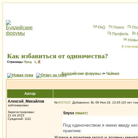
FAQ
Поиск
По
Профиль
Новы
В этом разд
Как избавиться от одиночества?
Страницы
Пред.
1
,
2
Буддийские форумы
->
Чайная
Автор
Алексей_Михайлов
№
300702
Добавлено: Вс 06 Ноя 16, 13:45 (10 лет то
заблокирован
Зарегистрирован:
Snyss
пишет
:
21.04.2015
Суждений: 1111
Под одиночеством я имею ввиду не
практике.
Успехи в практике могут и должны меня