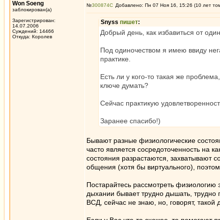
Won Soeng
№
300874
Добавлено: Пн 07 Ноя 16, 15:26 (10 лет то
заблокирован(а)
Зарегистрирован:
Snyss
пишет
:
14.07.2006
Суждений: 14466
Добрый день, как избавиться от оди
Откуда: Королев
Под одиночеством я имею ввиду не
практике.
Есть ли у кого-то такая же проблема
ключе думать?
Сейчас практикую удовлетворенность
Заранее спасибо!)
Бывают разные физиологические состоя
часто является сосредоточенность на как
состояния разрастаются, захватывают со
общения (хотя бы виртуального), поэтом
Постарайтесь рассмотреть физиологию эт
дыхании бывает трудно дышать, трудно 
ВСД, сейчас не знаю, но, говорят, такой