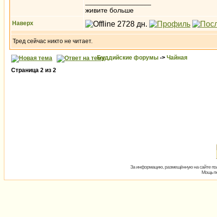
_________________
живите больше
Наверх
Тред сейчас никто не читает.
Буддийские форумы
->
Чайная
Страница
2
из
2
За информацию, размещённую на сайте пол
Мощь пх