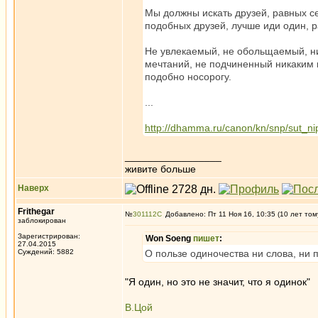
Мы должны искать друзей, равных се
подобных друзей, лучше иди один, р
Не увлекаемый, не обольщаемый, ни
мечтаний, не подчиненный никаким в
подобно носорогу.
...
http://dhamma.ru/canon/kn/snp/sut_
_________________
живите больше
Наверх
Frithegar
№
301112
Добавлено: Пт 11 Ноя 16, 10:35 (10 лет том
заблокирован
Зарегистрирован:
Won Soeng
пишет
:
27.04.2015
Суждений: 5882
О пользе одиночества ни слова, ни 
"Я один, но это не значит, что я одинок"
В.Цой