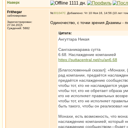
Наверх
Frithegar
№
301047
Добавлено: Чт 10 Ноя 16, 14:56 (10 лет то
заблокирован
Зарегистрирован:
Одиночество, с точки зрения Дхаммы - п
27.04.2015
Суждений: 5882
Цитата:
Ангуттара Никая
Сангханикарама сутта
6.68. Наслаждение компанией
https://suttacentral.net/ru/an6.68
[Благословенный сказал]: «Монахи, 
рад компании, предаётся наслажден
предаётся наслаждению сообществом
чтобы тот, кто не наслаждается уеди
чтобы тот, кто не обретает образа у
кто не исполняет правильных воззре
чтобы тот, кто не исполняет правиль
быть такого, чтобы он реализовал н
Монахи, есть возможность, что мона
наслаждению компанией; который не
наслаждению сообществом—будет насл