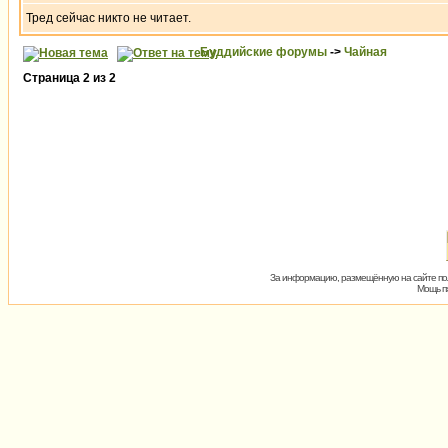
Тред сейчас никто не читает.
Буддийские форумы
->
Чайная
Страница
2
из
2
За информацию, размещённую на сайте пол
Мощь пх