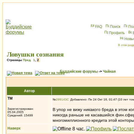
FAQ
Поиск
По
Профиль
Новы
В этом разд
Ловушки сознания
Страницы
Пред.
1
,
2
Буддийские форумы
->
Чайная
Автор
ТМ
№
299143
Добавлено: Пн 24 Окт 16, 01:47 (10 лет то
Зарегистрирован:
В упор не вижу никакого бреда в этом к
05.04.2005
никогда раньше не касавшийся фин.сфер
Суждений: 15499
многомиллионного кредита этой конторы
Наверх