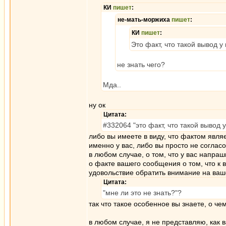
КИ
пишет
:
не-мать-моржиха
пишет
:
КИ
пишет
:
Это факт, что такой вывод 
не знать чего?
Мда..
ну ок
Цитата:
#332064 "это факт, что такой вывод
либо вы имеете в виду, что фактом явля
именно у вас, либо вы просто не согла
в любом случае, о том, что у вас напраш
о факте вашего сообщения о том, что к 
удовольствие обратить внимание на ва
Цитата:
"мне ли это не знать?"?
так что такое особенное вы знаете, о ч
в любом случае, я не представляю, как