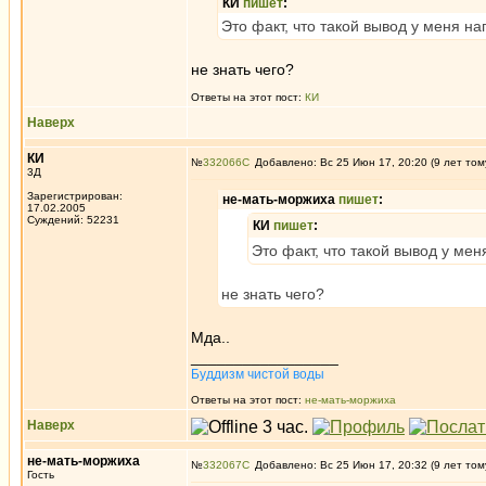
КИ
пишет
:
Это факт, что такой вывод у меня н
не знать чего?
Ответы на этот пост:
КИ
Наверх
КИ
№
332066
Добавлено: Вс 25 Июн 17, 20:20 (9 лет том
3Д
Зарегистрирован:
не-мать-моржиха
пишет
:
17.02.2005
Суждений: 52231
КИ
пишет
:
Это факт, что такой вывод у ме
не знать чего?
Мда..
_________________
Буддизм чистой воды
Ответы на этот пост:
не-мать-моржиха
Наверх
не-мать-моржиха
№
332067
Добавлено: Вс 25 Июн 17, 20:32 (9 лет том
Гость