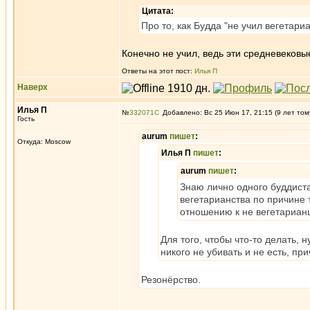
Цитата:
Про то, как Будда "не учил вегетари
Конечно не учил, ведь эти средневековы
Ответы на этот пост:
Илья П
Наверх
Илья П
№
332071
Добавлено: Вс 25 Июн 17, 21:15 (9 лет том
Гость
aurum
пишет
:
Откуда: Moscow
Илья П
пишет
:
aurum
пишет
:
Знаю лично одного буддиста
вегетарианства по причине 
отношению к не вегетариан
Для того, чтобы что-то делать, 
никого не убивать и не есть, пр
Резонёрство.