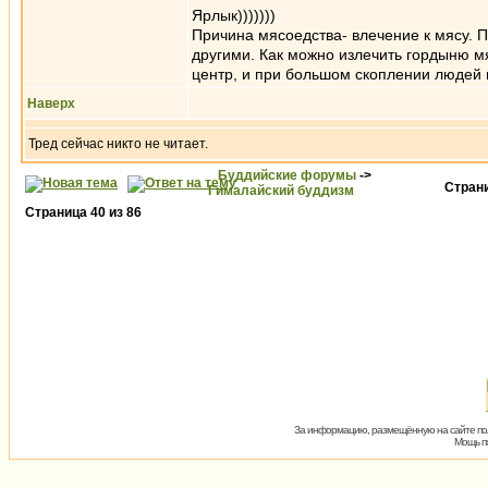
Ярлык)))))))
Причина мясоедства- влечение к мясу. П
другими. Как можно излечить гордыню м
центр, и при большом скоплении людей 
Наверх
Тред сейчас никто не читает.
Буддийские форумы
->
Стран
Гималайский буддизм
Страница
40
из
86
За информацию, размещённую на сайте пол
Мощь пх