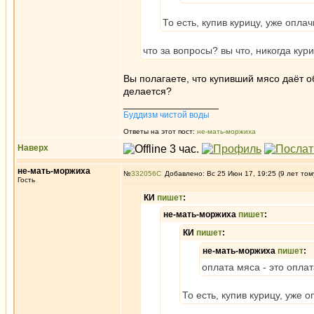
То есть, купив курицу, уже опл
что за вопросы? вы что, никогда кур
Вы полагаете, что купивший мясо даёт 
делается?
_________________
Буддизм чистой воды
Ответы на этот пост:
не-мать-моржиха
Наверх
не-мать-моржиха
№
332056
Добавлено: Вс 25 Июн 17, 19:25 (9 лет том
Гость
КИ
пишет
:
не-мать-моржиха
пишет
:
КИ
пишет
:
не-мать-моржиха
пишет
:
оплата мяса - это оплат
То есть, купив курицу, уже