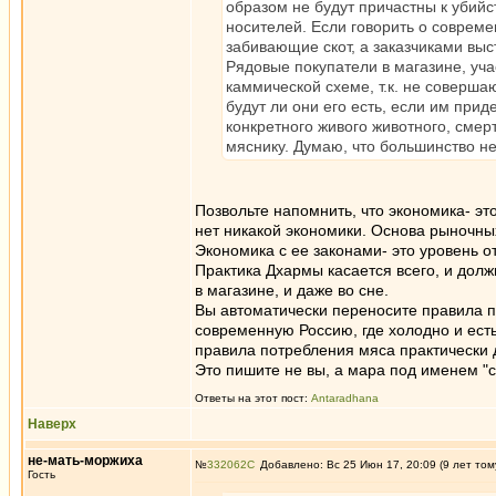
образом не будут причастны к убийс
носителей. Если говорить о соврем
забивающие скот, а заказчиками вы
Рядовые покупатели в магазине, уча
каммической схеме, т.к. не соверша
будут ли они его есть, если им при
конкретного живого животного, смер
мяснику. Думаю, что большинство не
Позвольте напомнить, что экономика- эт
нет никакой экономики. Основа рыночны
Экономика с ее законами- это уровень о
Практика Дхармы касается всего, и долж
в магазине, и даже во сне.
Вы автоматически переносите правила п
современную Россию, где холодно и есть
правила потребления мяса практически
Это пишите не вы, а мара под именем "с
Ответы на этот пост:
Antaradhana
Наверх
не-мать-моржиха
№
332062
Добавлено: Вс 25 Июн 17, 20:09 (9 лет том
Гость