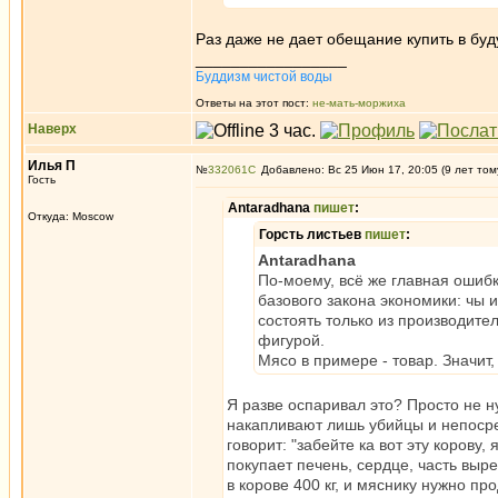
Раз даже не дает обещание купить в буд
_________________
Буддизм чистой воды
Ответы на этот пост:
не-мать-моржиха
Наверх
Илья П
№
332061
Добавлено: Вс 25 Июн 17, 20:05 (9 лет том
Гость
Antaradhana
пишет
:
Откуда: Moscow
Горсть листьев
пишет
:
Antaradhana
По-моему, всё же главная ошиб
базового закона экономики: чы 
состоять только из производит
фигурой.
Мясо в примере - товар. Значи
Я разве оспаривал это? Просто не 
накапливают лишь убийцы и непосре
говорит: "забейте ка вот эту корову,
покупает печень, сердце, часть выре
в корове 400 кг, и мяснику нужно про