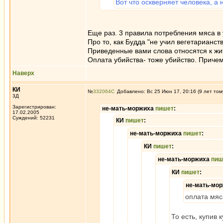
Вот что оскверняет человека, а
Еще раз. 3 правила потребления мяса в
Про то, как Будда "не учил вегетарианст
Приведенные вами слова относятся к жи
Оплата убийства- тоже убийство. Причем
Наверх
КИ
№
332064
Добавлено: Вс 25 Июн 17, 20:16 (9 лет том
3Д
Зарегистрирован:
не-мать-моржиха
пишет
:
17.02.2005
Суждений: 52231
КИ
пишет
:
не-мать-моржиха
пишет
:
КИ
пишет
:
не-мать-моржиха
пиш
КИ
пишет
:
не-мать-мо
оплата мяс
То есть, купив