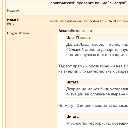
практической проверке ваших "выводов".
Наверх
Илья П
№
332068
Добавлено: Вс 25 Июн 17, 20:57 (9 лет том
Гость
Antaradhana
пишет
:
Откуда: Moscow
Илья П
пишет
:
Далай-Лама говорил, что если 
бОльшей степени доверять науке
против научных фактов спорить 
Так вот прямых противоречий нет. 
из энергии), то материальных свиде
Цитата:
Дхарма не может быть устаревш
ситуации ее словесное выражен
Не могут. Эти идеи сектанты далеки
Цитата:
И убийство террориста, обвешан