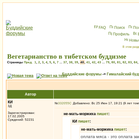
FAQ
Поиск
По
Профиль
Новы
В этом разд
Вегетарианство в тибетском буддизме
Страницы
Пред.
1
,
2
,
3
,
4
,
5
,
6
,
7
...
37
,
38
,
39
,
40
,
41
,
42
,
43
...
79
,
80
,
81
,
82
,
83
,
84
Буддийские форумы
->
Гималайский бу
Автор
КИ
№
332055
Добавлено: Вс 25 Июн 17, 19:21 (9 лет том
3Д
Зарегистрирован:
не-мать-моржиха
пишет
:
17.02.2005
Суждений: 52231
КИ
пишет
:
не-мать-моржиха
пишет
:
оплата мяса - это оплата за