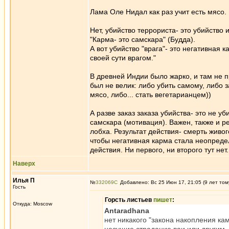
Лама Оле Нидал как раз учит есть мясо.
Нет, убийство террориста- это убийство 
"Карма- это самскара" (Будда).
А вот убийство "врага"- это негативная к
своей сути врагом."
В древней Индии было жарко, и там не п
был не велик: либо убить самому, либо з
мясо, либо... стать вегетарианцем))
А разве заказ заказа убийства- это не у
самскара (мотивация). Важен, также и ре
лобха. Результат действия- смерть живо
чтобы негативная карма стала неопреде
действия. Ни первого, ни второго тут нет.
Наверх
Илья П
№
332069
Добавлено: Вс 25 Июн 17, 21:05 (9 лет том
Гость
Горсть листьев
пишет
:
Откуда: Moscow
Antaradhana
нет никакого "закона накопления ка