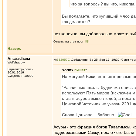
что за вопросы? вы что, никогда
Вы полагаете, что купивший мясо д
так делается?
нет конечно, вы добровольно можете вый
Ответы на этот пост:
КИ
Наверх
Antaradhana
№
332057
Добавлено: Вс 25 Июн 17, 19:32 (9 лет том
Wolfshadow
Зарегистрирован:
xormx
пишет
:
16.01.2016
Суждений: 10000
На могучей Вики, есть интересные п
"Различные школы буддизма описыв
используют Пять миров (исключён м
ставят асуров выше людей, а неко
Цонкапой[источник не указан 2291 де
Снова Цонкапа... Забавно.
Асуры - это фракция богов Таватимсы, к
поддержавшими Сакку, после чего были 