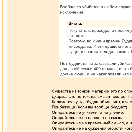
Вообще то убийство в любом случае 
исключение.
Цитата:
Покупатель приходил и просил у
его дома.
Поэтому, во Индии времен Будды
мясоедства. И эти правила нель
существования холодильников. 
Нет, буддисты не заказывали убийств
для своей семьи 400 кг. мяса, и это
другие люди, и не накапливали камм
Существа из тонкой материи- это по опр
Дхарма- это не тексты, смысл текстов. Н
Калама-сутту, где будда объясняет, в ч
Прибежища (если вы вообще буддист).
Опирайтесь не учителя, а на учение.
Опирайтесь не на слова, а на смысл.
Опирайтесь не на временный смысл, а н
Опирайтесь не на суждения эгоистичного