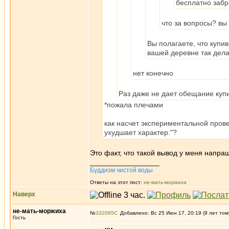
бесплатно забр
что за вопросы? вы 
Вы полагаете, что купи
вашей деревне так дел
нет конечно
Раз даже не дает обещание купи
*пожала плечами
как насчет экспериментальной пров
ухудшает характер."?
Это факт, что такой вывод у меня напра
_________________
Буддизм чистой воды
Ответы на этот пост:
не-мать-моржиха
Наверх
не-мать-моржиха
№
332065
Добавлено: Вс 25 Июн 17, 20:19 (9 лет том
Гость