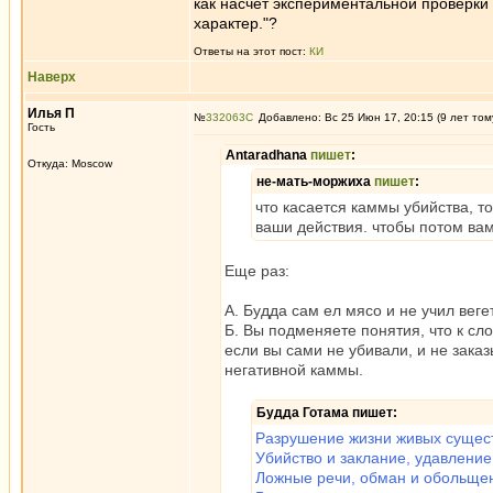
как насчет экспериментальной проверки
характер."?
Ответы на этот пост:
КИ
Наверх
Илья П
№
332063
Добавлено: Вс 25 Июн 17, 20:15 (9 лет том
Гость
Antaradhana
пишет
:
Откуда: Moscow
не-мать-моржиха
пишет
:
что касается каммы убийства, т
ваши действия. чтобы потом ва
Еще раз:
А. Будда сам ел мясо и не учил веге
Б. Вы подменяете понятия, что к сл
если вы сами не убивали, и не зака
негативной каммы.
Будда Готама пишет:
Разрушение жизни живых сущес
Убийство и заклание, удавлени
Ложные речи, обман и обольщен