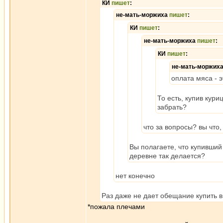
КИ
пишет
:
не-мать-моржиха
пишет
:
КИ
пишет
:
не-мать-моржиха
пишет
:
КИ
пишет
:
не-мать-моржих
оплата мяса - 
То есть, купив кур
забрать?
что за вопросы? вы что,
Вы полагаете, что купивший
деревне так делается?
нет конечно
Раз даже не дает обещание купить в
*пожала плечами