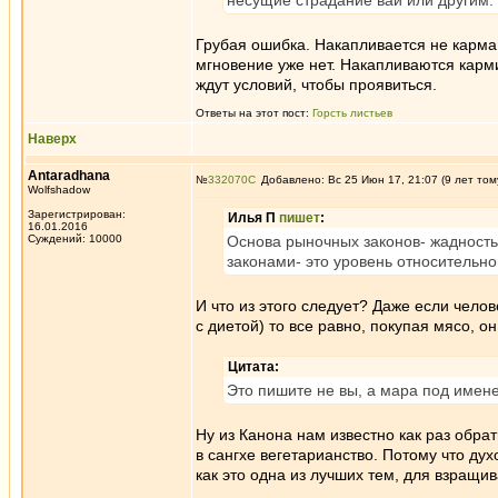
несущие страдание ваи или другим.
Грубая ошибка. Накапливается не карма
мгновение уже нет. Накапливаются карми
ждут условий, чтобы проявиться.
Ответы на этот пост:
Горсть листьев
Наверх
Antaradhana
№
332070
Добавлено: Вс 25 Июн 17, 21:07 (9 лет том
Wolfshadow
Зарегистрирован:
Илья П
пишет
:
16.01.2016
Суждений: 10000
Основа рыночных законов- жадность
законами- это уровень относительно
И что из этого следует? Даже если челов
с диетой) то все равно, покупая мясо, о
Цитата:
Это пишите не вы, а мара под имене
Ну из Канона нам известно как раз обра
в сангхе вегетарианство. Потому что дух
как это одна из лучших тем, для взращи