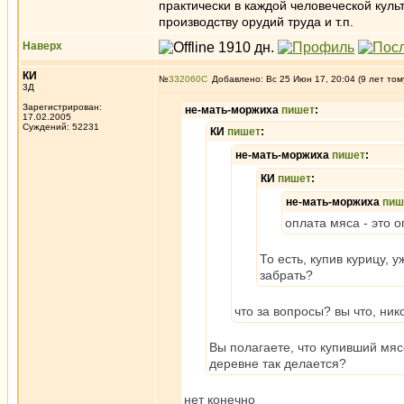
практически в каждой человеческой куль
производству орудий труда и т.п.
Наверх
КИ
№
332060
Добавлено: Вс 25 Июн 17, 20:04 (9 лет том
3Д
Зарегистрирован:
не-мать-моржиха
пишет
:
17.02.2005
Суждений: 52231
КИ
пишет
:
не-мать-моржиха
пишет
:
КИ
пишет
:
не-мать-моржиха
пиш
оплата мяса - это 
То есть, купив курицу,
забрать?
что за вопросы? вы что, ник
Вы полагаете, что купивший мя
деревне так делается?
нет конечно