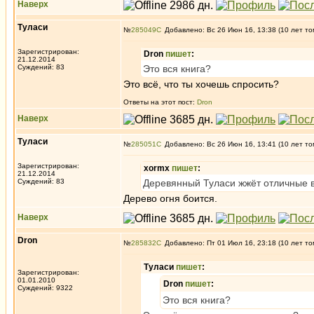
Наверх
Туласи
№
285049
Добавлено: Вс 26 Июн 16, 13:38 (10 лет то
Зарегистрирован:
Dron
пишет
:
21.12.2014
Суждений: 83
Это вся книга?
Это всё, что ты хочешь спросить?
Ответы на этот пост:
Dron
Наверх
Туласи
№
285051
Добавлено: Вс 26 Июн 16, 13:41 (10 лет то
Зарегистрирован:
xormx
пишет
:
21.12.2014
Суждений: 83
Деревянный Туласи жжёт отличные в
Дерево огня боится.
Наверх
Dron
№
285832
Добавлено: Пт 01 Июл 16, 23:18 (10 лет то
Туласи
пишет
:
Зарегистрирован:
01.01.2010
Dron
пишет
:
Суждений: 9322
Это вся книга?