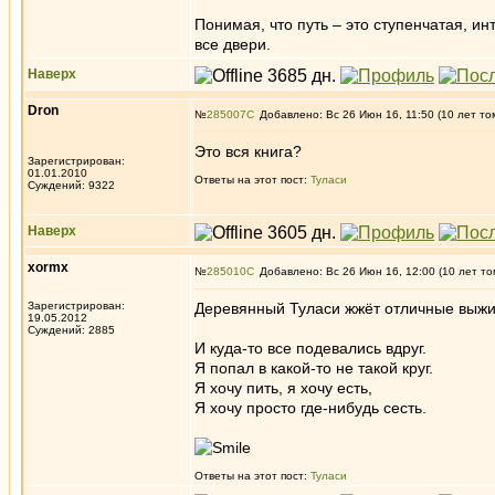
Понимая, что путь – это ступенчатая, ин
все двери.
Наверх
Dron
№
285007
Добавлено: Вс 26 Июн 16, 11:50 (10 лет то
Это вся книга?
Зарегистрирован:
01.01.2010
Ответы на этот пост:
Туласи
Суждений: 9322
Наверх
xormx
№
285010
Добавлено: Вс 26 Июн 16, 12:00 (10 лет то
Зарегистрирован:
Деревянный Туласи жжёт отличные выжимк
19.05.2012
Суждений: 2885
И куда-то все подевались вдруг.
Я попал в какой-то не такой круг.
Я хочу пить, я хочу есть,
Я хочу просто где-нибудь сесть.
Ответы на этот пост:
Туласи