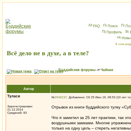
FAQ
Поиск
По
Профиль
Новы
В этом разд
Всё дело не в духе, а в теле?
Буддийские форумы
->
Чайная
Автор
Туласи
№
284823
Добавлено: Сб 25 Июн 16, 08:53 (10 лет то
Зарегистрирован:
Отрывок из книги буддийского тулку «Су
21.12.2014
Суждений: 83
Что я заметил за 25 лет практики, так э
воздушными замками. Многие упражнения
только на одну цель – стереть негативны