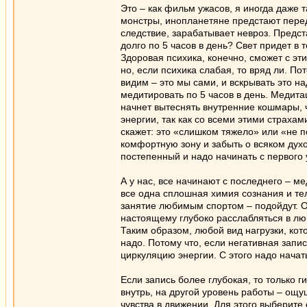
Это – как фильм ужасов, я иногда даже т
монстры, инопланетяне предстают перед
следствие, зарабатывает невроз. Предс
долго по 5 часов в день? Свет придет в 
Здоровая психика, конечно, сможет с эт
но, если психика слабая, то вряд ли. По
видим – это мы сами, и вскрывать это н
медитировать по 5 часов в день. Медитаци
начнет вытеснять внутренние кошмары, ч
энергии, так как со всеми этими страхам
скажет: это «слишком тяжело» или «не по
комфортную зону и забыть о всяком дух
постепенный и надо начинать с первого 
А у нас, все начинают с последнего – м
все одна сплошная химия сознания и те
занятие любимым спортом – подойдут. 
настоящему глубоко расслабляться в лю
Таким образом, любой вид нагрузки, кот
надо. Потому что, если негативная запи
циркуляцию энергии. С этого надо начат
Если запись более глубокая, то только 
внутрь, на другой уровень работы – ощ
чувства в движении. Для этого выберите 