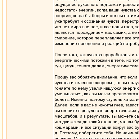
ощущение духовного подъема и радости.
недостаток энергии, когда ваши чувства
энергии, когда бы бодры и полны оптими
уже требует и осознания чувств, перестр
что нет мира вне нас, и все наши гнев, 
являются порождением нас самих, а не об
смирение, которое переплавляет все эти
изменение поведения и реакций потребу
После того, как чувства проработаны и т
энергетическими потоками в теле, но то
гун, цигун, тенага далам, энергетически
Прошу вас обратить внимание, что если 
чувства и телесное здоровье, то вы пол
гоняете по нему увеличившуюся энергию, 
уменьшаться, как вы могли предполагать
болеть. Именно поэтому ступень хатха й
Далее, если в вас не изжиты гнев, завис
вы скопите в результате энергетических
масштабов, и в результате, вы можете с
что движется до такой степени, что вы 
кошмарами, и все ситуации вокруг вас б
д. Поэтому, поберегите себя. Не начинай
реакции. Станьте вначале человеком, ч