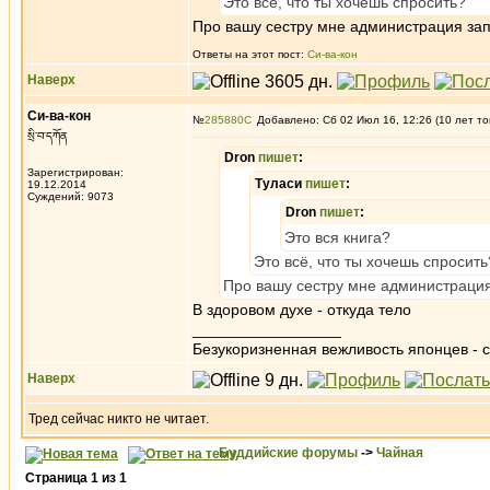
Это всё, что ты хочешь спросить?
Про вашу сестру мне администрация запр
Ответы на этот пост:
Си-ва-кон
Наверх
Си-ва-кон
№
285880
Добавлено: Сб 02 Июл 16, 12:26 (10 лет то
སྲི་བ་དཀོན
Dron
пишет
:
Зарегистрирован:
Туласи
пишет
:
19.12.2014
Суждений: 9073
Dron
пишет
:
Это вся книга?
Это всё, что ты хочешь спросить
Про вашу сестру мне администрация 
В здоровом духе - откуда тело
_________________
Безукоризненная вежливость японцев - с
Наверх
Тред сейчас никто не читает.
Буддийские форумы
->
Чайная
Страница
1
из
1