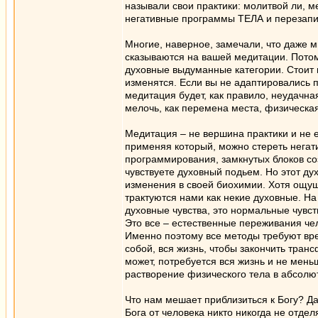
называли свои практики: молитвой ли, м
негативные программы ТЕЛА и перезапи
Многие, наверное, замечали, что даже м
сказываются на вашей медитации. Потом
духовные выдуманные категории. Стоит в
изменятся. Если вы не адаптировались п
медитация будет, как правило, неудачна
мелочь, как перемена места, физическа
Медитация – не вершина практики и не е
применяя который, можно стереть негати
программирования, замкнутых блоков соз
чувствуете духовный подьем. Но этот ду
изменения в своей биохимии. Хотя ощу
трактуются нами как некие духовные. На
духовные чувства, это нормальные чувств
Это все – естественные переживания че
Именно поэтому все методы требуют вр
собой, вся жизнь, чтобы закончить тран
может, потребуется вся жизнь и не меньш
растворение физического тела в абсолю
Что нам мешает приблизиться к Богу? Д
Бога от человека никто никогда не отдел