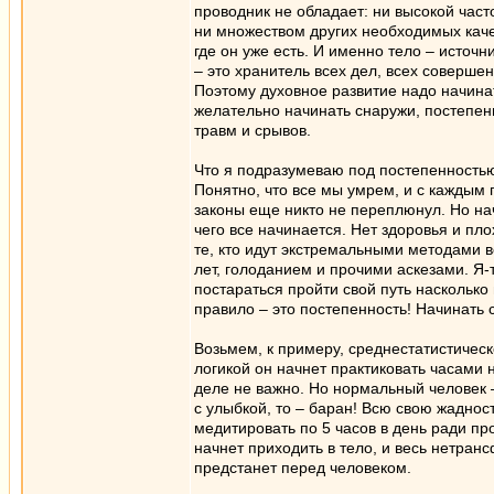
проводник не обладает: ни высокой част
ни множеством других необходимых каче
где он уже есть. И именно тело – источн
– это хранитель всех дел, всех соверше
Поэтому духовное развитие надо начинат
желательно начинать снаружи, постепенн
травм и срывов.
Что я подразумеваю под постепенностью?
Понятно, что все мы умрем, и с каждым 
законы еще никто не переплюнул. Но нач
чего все начинается. Нет здоровья и пл
те, кто идут экстремальными методами 
лет, голоданием и прочими аскезами. Я-
постараться пройти свой путь насколько 
правило – это постепенность! Начинать с 
Возьмем, к примеру, среднестатистическ
логикой он начнет практиковать часами 
деле не важно. Но нормальный человек –
с улыбкой, то – баран! Всю свою жаднос
медитировать по 5 часов в день ради пр
начнет приходить в тело, и весь нетра
предстанет перед человеком.