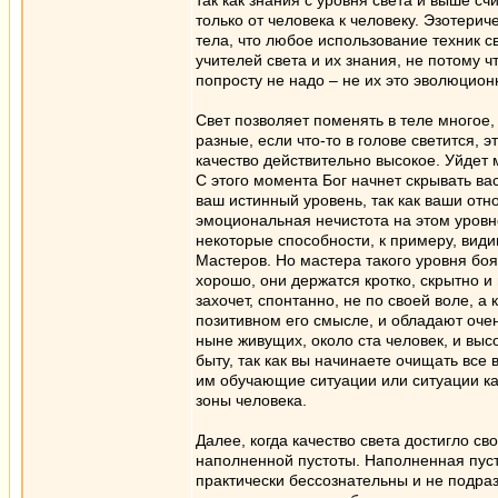
так как знания с уровня света и выше с
только от человека к человеку. Эзотерич
тела, что любое использование техник 
учителей света и их знания, не потому 
попросту не надо – не их это эволюцион
Свет позволяет поменять в теле многое,
разные, если что-то в голове светится, э
качество действительно высокое. Уйдет 
С этого момента Бог начнет скрывать ва
ваш истинный уровень, так как ваши от
эмоциональная нечистота на этом уровн
некоторые способности, к примеру, види
Мастеров. Но мастера такого уровня боя
хорошо, они держатся кротко, скрытно и
захочет, спонтанно, не по своей воле, а
позитивном его смысле, и обладают оче
ныне живущих, около ста человек, и высо
быту, так как вы начинаете очищать все 
им обучающие ситуации или ситуации ка
зоны человека.
Далее, когда качество света достигло с
наполненной пустоты. Наполненная пуст
практически бессознательны и не подраз