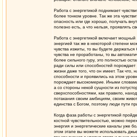
Работа с энергетикой поднимает чувстви
более тонком уровне. Так же эта чувстви
опасность или где хорошо, получать вн
полезно есть, а что нельзя, проявлять с
Работа с энергетикой включает мощный 
энергией так же в некоторой степени мо
чувства изжиты, то вы будете держаться
чувства не проработаны, то вы автомати
более сильного гуру, это полностью ост
ради силы или способностей порождает 
жизни даже того, что он имеет. Так что,
способности и проявились на этом уровне
порождает высокомерие. Иными словами,
а со стороны некой сущности из потусто
сверхспособностями, как правило, наход
потакания своим амбициям, своим животн
единства с Богом, поэтому люди пути пр
Когда фаза работы с энергетикой пройде
костной чувствительностью, можно перех
энергия и энергетические каналы уже б
этом этапе вы можете использовать джь