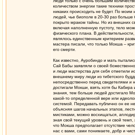
люди только с очень большим количеств
количеством энергии такие техники прост
никаких происходить не будет. По моим 
людей, чье биополе в 20-30 раз больше 
покрыто мраком тайны. Но из внешних св
включая наполненную пустоту, тело мож
физического плана. В действительности
являлось единственным критерием разви
мастера писали, что только Мокша – кри
его смерти.
Как известно, Ауробиндо и мать пыталис
Сай Бабы заявляли о своей божественнос
и люди мастерства для себя отметили ис
внешнему миру люди из тибетского будди
непосредственно перед свидетелями и 
достигали Мокши, взять хотя бы Кабира 
знания, тем больше людей достигало Мо
какой-то определенной вере или идеолог
системой. Передавать публично он ее не 
объясняя шагов начальных этапов, лест
мистиками, можно восхищаться, аплодиро
зная свой текущий уровень и свой темп, 
что Мокша предполагает отсутствие чело
нас с вами, сами понимаете, добр и чис