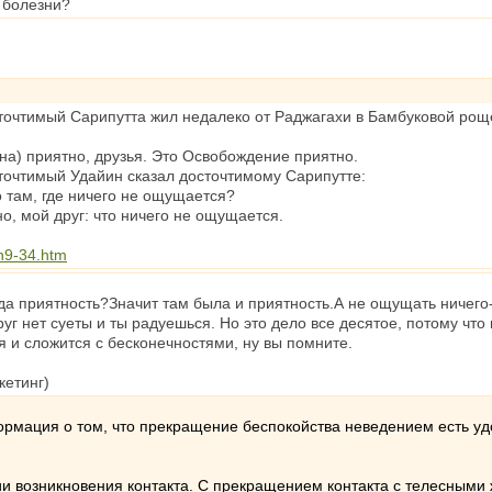
 болезни?
точтимый Сарипутта жил недалеко от Раджагахи в Бамбуковой роще
на) приятно, друзья. Это Освобождение приятно.
сточтимый Удайин сказал досточтимому Сарипутте:
о там, где ничего не ощущается?
но, мой друг: что ничего не ощущается.
n9-34.htm
куда приятность?Значит там была и приятность.А не ощущать ничего-
уг нет суеты и ты радуешься. Но это дело все десятое, потому что
я и сложится с бесконечностями, ну вы помните.
кетинг)
формация о том, что прекращение беспокойства неведением есть уд
ии возникновения контакта. С прекращением контакта с телесными 