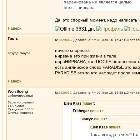
паранирвана не является целью.
цель - нирвана.
Да, это спорный момент, надо написать ч
Наверх
Гость
№
282904
Добавлено: Чт 09 Июн 16, 16:47 (10 лет то
ничего спорного.
Откуда: Wayne
нирвана это при жизни в теле.
параНИРВАНА, это ПОСЛЕ оставления т
есть английское слово PARADISE это ва
PARADISE это то что нас ждет после зем
Наверх
Won Soeng
№
282905
Добавлено: Чт 09 Июн 16, 16:55 (10 лет то
заблокирован(а)
Зарегистрирован:
Elen Kras
пишет
:
14.07.2006
Суждений: 14466
Frithegar
пишет
:
Откуда: Королев
Фикус
пишет
:
Elen Kras
пишет
:
Так а выгода в чем?Что 