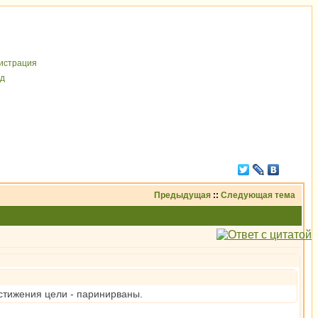
иcтрaция
д
Предыдущая
::
Следующая тема
стижения цели - паринирваны.