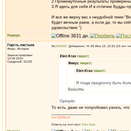
2.Промежуточные результаты проверены,
3.Я здесь для себя.И в отличие Будды пр
И все же верну вас к неудобной теме:"Во
будет вечным раем, а если да, то вы се
удовольствие.")
Наверх
Горсть листьев
№
282938
Добавлено: Чт 09 Июн 16, 22:52 (10 лет то
Фикус, Историк
Зарегистрирован:
Elen Kras
пишет
:
10.09.2010
Суждений: 31235
Фикус
пишет
:
Elen Kras
пишет
:
Я тогда предпочту быть бол
Balacitta
Opiopilo
То есть, даже не попробовал узнать, что 
_________________
нео-буддист
Ответы на этот пост:
Elen Kras