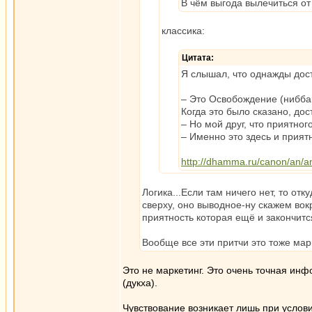
В чём выгода вылечиться от
классика:
Цитата:
Я слышал, что однажды дос
– Это Освобождение (нибба
Когда это было сказано, до
– Но мой друг, что приятног
– Именно это здесь и прият
http://dhamma.ru/canon/an/a
Логика...Если там ничего нет, то от
сверху, оно выводное-ну скажем вокр
приятность которая ещё и закончитс
Вообще все эти притчи это тоже мар
Это не маркетинг. Это очень точная ин
(дукха).
Чувствование возникает лишь при услов