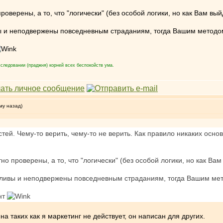
оверены, а то, что "логически" (без особой логики, но как Вам вый
вы и неподвержены повседневным страданиям, тогда Вашим методом
следовании (праджня) корней всех беспокойств ума.
му назад)
тей. Чему-то верить, чему-то не верить. Как правило никаких осно
о проверены, а то, что "логически" (без особой логики, но как Вам
стливы и неподвержены повседневным страданиям, тогда Вашим мет
нт
а таких как я маркетинг не действует, он написан для других.