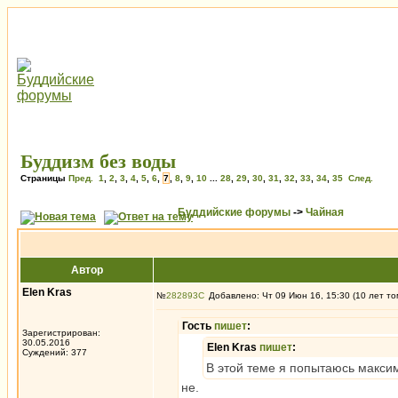
Буддизм без воды
Страницы
Пред.
1
,
2
,
3
,
4
,
5
,
6
,
7
,
8
,
9
,
10
...
28
,
29
,
30
,
31
,
32
,
33
,
34
,
35
След.
Буддийские форумы
->
Чайная
Автор
Elen Kras
№
282893
Добавлено: Чт 09 Июн 16, 15:30 (10 лет то
Гость
пишет
:
Зарегистрирован:
30.05.2016
Elen Kras
пишет
:
Суждений: 377
В этой теме я попытаюсь макси
не.