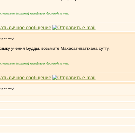
следовании (праджня) корней всех беспокойств ума.
му назад)
мку учения Будды, возьмите Махасатипаттхана сутту.
следовании (праджня) корней всех беспокойств ума.
му назад)