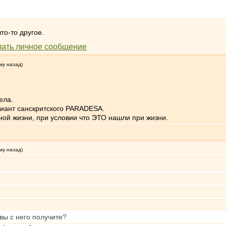
то-то другое.
му назад)
ела.
риант санскритского PARADESA.
ной жизни, при условии что ЭТО нашли при жизни.
му назад)
вы с него получите?