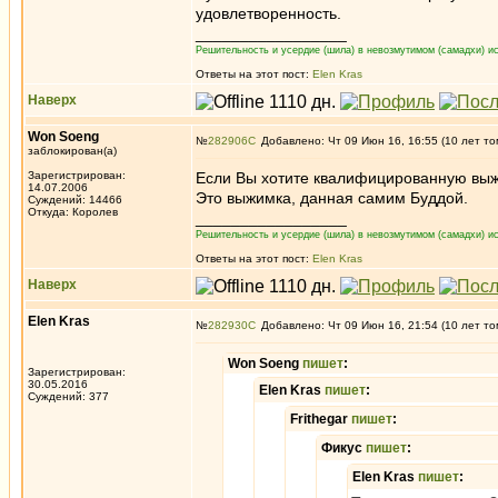
удовлетворенность.
_________________
Решительность и усердие (шила) в невозмутимом (самадхи) ис
Ответы на этот пост:
Elen Kras
Наверх
Won Soeng
№
282906
Добавлено: Чт 09 Июн 16, 16:55 (10 лет то
заблокирован(а)
Зарегистрирован:
Если Вы хотите квалифицированную выжи
14.07.2006
Это выжимка, данная самим Буддой.
Суждений: 14466
Откуда: Королев
_________________
Решительность и усердие (шила) в невозмутимом (самадхи) ис
Ответы на этот пост:
Elen Kras
Наверх
Elen Kras
№
282930
Добавлено: Чт 09 Июн 16, 21:54 (10 лет то
Won Soeng
пишет
:
Зарегистрирован:
30.05.2016
Elen Kras
пишет
:
Суждений: 377
Frithegar
пишет
:
Фикус
пишет
:
Elen Kras
пишет
: