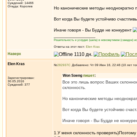
Суждений: 14466
Откуда: Королев
Но канонические методы неоднократно пр
Вот когда Вы будете устойчиво счастли
Иначе говоря - Вы Будде не конкурент
_________________
Решительность и усердие (шила) в невозмутимом (самадхи) ис
Ответы на этот пост:
Elen Kras
Наверх
Elen Kras
№
282937
Добавлено: Чт 09 Июн 16, 22:46 (10 лет то
Won Soeng
пишет
:
Зарегистрирован:
30.05.2016
Все это лишь вопрос Ваших склоннос
Суждений: 377
склонность.
Но канонические методы неоднократн
Вот когда Вы будете устойчиво сча
Иначе говоря - Вы Будде не конкуре
1.У меня склонность проверять)Поэтому н