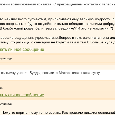
словии возникновения контакта. С прекращением контакта с телесн
его неизвестного субъекта А, приписывают ему великую мудрость, 
 разговор так как-будто он действительно обладает великими добро
.В бамбуковой роще, беличьем заповеднике?)И это не маркетинг?)
хорошие ощущения, удовольствие.Вопрос в том, закончатся они или н
отому что разницы с сансарой не будет и там и там 0.Больше нуля 
му назад)
выжимку учения Будды, возьмите Махасатипаттхана сутту.
.
л.
му назад)
 Чему-то верить, чему-то не верить. Как правило никаких основани