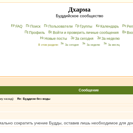
Дхарма
Буддийское сообщество
FAQ
Поиск
Пользователи
Группы
Календарь
Peг
Профиль
Войти и проверить личные сообщения
Вхo
Новые посты
За сегодня
За неделю
В этом разделе:
За сегодня
За неделю
За месяц
Сообщение
му назад)
Re: Буддизм без воды
мально сократить учение Будды, оставив лишь необходимое для до