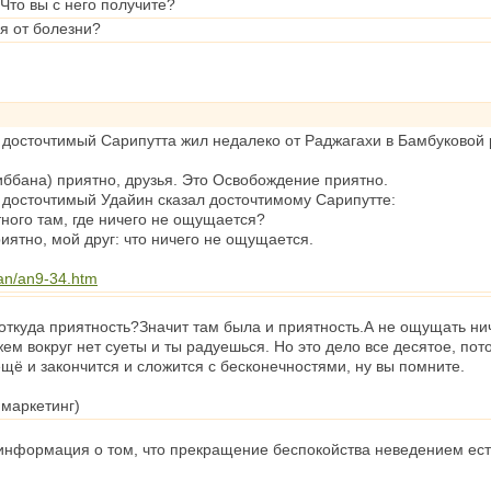
?Что вы с него получите?
я от болезни?
 досточтимый Сарипутта жил недалеко от Раджагахи в Бамбуковой 
ббана) приятно, друзья. Это Освобождение приятно.
, досточтимый Удайин сказал досточтимому Сарипутте:
тного там, где ничего не ощущается?
риятно, мой друг: что ничего не ощущается.
an/an9-34.htm
о откуда приятность?Значит там была и приятность.А не ощущать нич
ем вокруг нет суеты и ты радуешься. Но это дело все десятое, пот
щё и закончится и сложится с бесконечностями, ну вы помните.
 маркетинг)
 информация о том, что прекращение беспокойства неведением ест